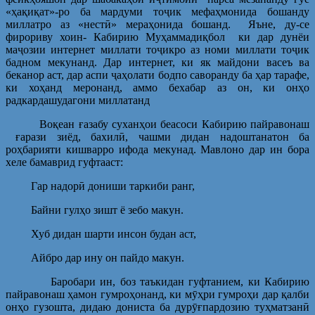
«ҳақиқат»-ро ба мардуми тоҷик мефаҳмонида бошанду
миллатро аз «нестӣ» мераҳонида бошанд. Яъне, ду-се
фирориву хоин- Кабирию Муҳаммадиқбол ки дар дунёи
маҷозии интернет миллати тоҷикро аз номи миллати тоҷик
бадном мекунанд. Дар интернет, ки як майдони васеъ ва
беканор аст, дар аспи ҷаҳолати бодпо саворанду ба ҳар тарафе,
ки хоҳанд меронанд, аммо бехабар аз он, ки онҳо
радкардашудагони миллатанд
Воқеан ғазабу суханҳои беасоси Кабирию пайравонаш
ғарази зиёд, бахилӣ, чашми дидан надоштанатон ба
роҳбарияти кишварро ифода мекунад. Мавлоно дар ин бора
хеле бамаврид гуфтааст:
Гар надорӣ дониши таркиби ранг,
Байни гулҳо зишт ё зебо макун.
Хуб дидан шарти инсон будан аст,
Айбро дар ину он пайдо макун.
Баробари ин, боз таъкидан гуфтанием, ки Кабирию
пайравонаш ҳамон гумроҳонанд, ки мӯҳри гумроҳи дар қалби
онҳо гузошта, дидаю дониста ба дурӯғпардозию туҳматзанӣ