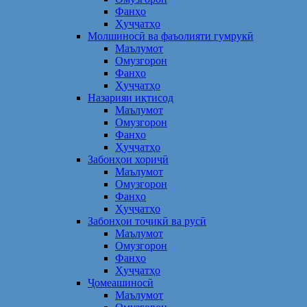
Фанҳо
Ҳуҷҷатҳо
Молшиносӣ ва фаъолияти гумрукӣ
Маълумот
Омузгорон
Фанҳо
Ҳуҷҷатҳо
Назарияи иқтисод
Маълумот
Омузгорон
Фанҳо
Ҳуҷҷатҳо
Забонҳои хориҷӣ
Маълумот
Омузгорон
Фанҳо
Ҳуҷҷатҳо
Забонҳои тоҷикӣ ва русӣ
Маълумот
Омузгорон
Фанҳо
Ҳуҷҷатҳо
Ҷомеашиносӣ
Маълумот