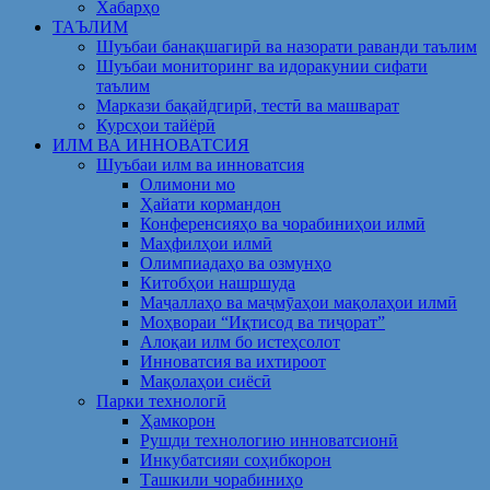
Хабарҳо
ТАЪЛИМ
Шуъбаи банақшагирӣ ва назорати раванди таълим
Шуъбаи мониторинг ва идоракунии сифати
таълим
Маркази бақайдгирӣ, тестӣ ва машварат
Курсҳои тайёрӣ
ИЛМ ВА ИННОВАТСИЯ
Шуъбаи илм ва инноватсия
Олимони мо
Ҳайати кормандон
Конференсияҳо ва чорабиниҳои илмӣ
Маҳфилҳои илмӣ
Олимпиадаҳо ва озмунҳо
Китобҳои нашршуда
Маҷаллаҳо ва маҷмӯаҳои мақолаҳои илмӣ
Моҳвораи “Иқтисод ва тиҷорат”
Алоқаи илм бо истеҳсолот
Инноватсия ва ихтироот
Мақолаҳои сиёсӣ
Парки технологӣ
Ҳамкорон
Рушди технологию инноватсионӣ
Инкубатсияи соҳибкорон
Ташкили чорабиниҳо