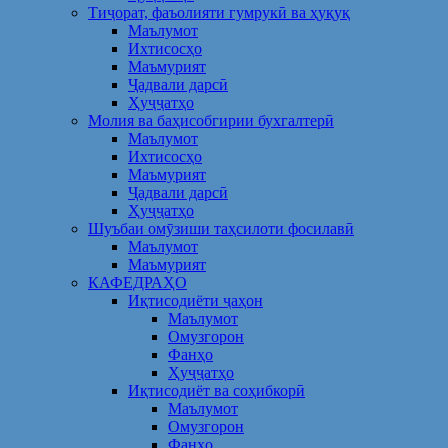
Тиҷорат, фаъолияти гумрукӣ ва ҳуқуқ
Маълумот
Ихтисосҳо
Маъмурият
Ҷадвали дарсӣ
Ҳуҷҷатҳо
Молия ва баҳисобгирии бухгалтерӣ
Маълумот
Ихтисосҳо
Маъмурият
Ҷадвали дарсӣ
Ҳуҷҷатҳо
Шуъбаи омӯзиши таҳсилоти фосилавӣ
Маълумот
Маъмурият
КАФЕДРАҲО
Иқтисодиёти ҷаҳон
Маълумот
Омузгорон
Фанҳо
Ҳуҷҷатҳо
Иқтисодиёт ва соҳибкорӣ
Маълумот
Омузгорон
Фанҳо