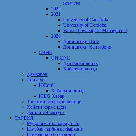
Sciences
2022
2021
University of Cantabria
University of Cordoba
Varna University of Management
2020
Донишгоҳи Пиза
Донишгоҳи Кантабрия
CBHE
UNICAC
Дар бораи лоиҳа
Хабарҳои лоиҳа
Ҳамкорон
Лоихаҳо
IQEduU
Хабарҳои лоиҳа
ICEG Хабар
Таълими забонҳои хориҷӣ
Ҳайати кормандон
Дастаи «Энактус»
ТАРБИЯ
Муқовимат ба коррупсия
Шуъбаи тарбия ва фарҳанг
Шӯъбаи кор бо ҷавонон