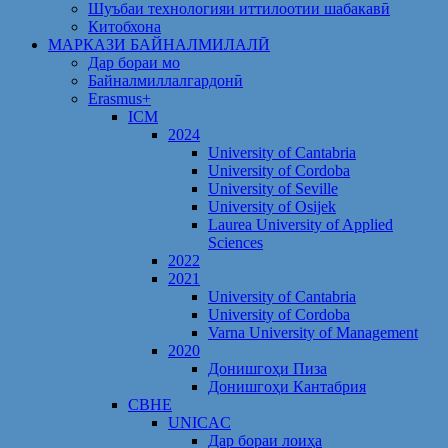
Шуъбаи технологияи иттилоотии шабакавӣ
Китобхона
МАРКАЗИ БАЙНАЛМИЛАЛӢ
Дар бораи мо
Байналмиллалгардонӣ
Erasmus+
ICM
2024
University of Cantabria
University of Cordoba
University of Seville
University of Osijek
Laurea University of Applied
Sciences
2022
2021
University of Cantabria
University of Cordoba
Varna University of Management
2020
Донишгоҳи Пиза
Донишгоҳи Кантабрия
CBHE
UNICAC
Дар бораи лоиҳа