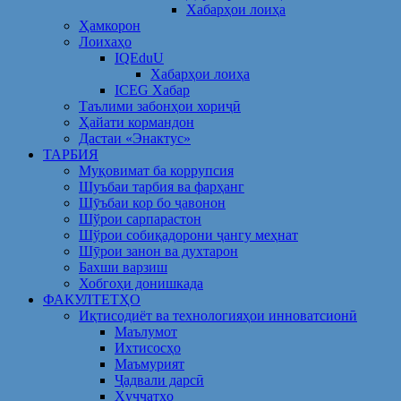
Хабарҳои лоиҳа
Ҳамкорон
Лоихаҳо
IQEduU
Хабарҳои лоиҳа
ICEG Хабар
Таълими забонҳои хориҷӣ
Ҳайати кормандон
Дастаи «Энактус»
ТАРБИЯ
Муқовимат ба коррупсия
Шуъбаи тарбия ва фарҳанг
Шӯъбаи кор бо ҷавонон
Шўрои сарпарастон
Шўрои собиқадорони ҷангу меҳнат
Шӯрои занон ва духтарон
Бахши варзиш
Хобгоҳи донишкада
ФАКУЛТЕТҲО
Иқтисодиёт ва технологияҳои инноватсионӣ
Маълумот
Ихтисосҳо
Маъмурият
Ҷадвали дарсӣ
Ҳуҷҷатҳо