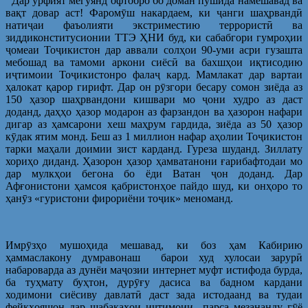
Дар урфият мегӯянд офтобро бо доман пӯшида намешавад ва
вақт довар аст! Фаромӯш накардаем, ки ҷанги шаҳрвандӣ
натиҷаи фаъолияти экстриместию террористӣ ва
зиддиконститусионии ТТЭ ҲНИ буд, ки сабабгори гумроҳии
ҷомеаи Тоҷикистон дар аввали солҳои 90-уми асри гузашта
мебошад ва тамоми аркони сиёсӣ ва бахшҳои иқтисодию
иҷтимоии Тоҷикистонро фалаҷ кард. Мамлакат дар вартаи
ҳалокат қарор гирифт. Дар он рӯзгори бесару сомон зиёда аз
150 ҳазор шаҳрвандони кишвари мо ҷони худро аз даст
доданд, даҳҳо ҳазор модарон аз фарзандон ва ҳазорон нафари
дигар аз ҳамсарони хеш маҳрум гардида, зиёда аз 50 ҳазор
кӯдак ятим монд. Беш аз 1 миллион нафар аҳолии Тоҷикистон
тарки маҳали доимии зист карданд. Гуреза шуданд. Зиллату
хориҳо диданд. Ҳазорон ҳазор ҳамватанони ғарибафтодаи мо
дар мулкҳои бегона бо ёди Ватан ҷон доданд. Дар
Афғонистони ҳамсоя қабристонҳое пайдо шуд, ки онҳоро то
ҳанӯз «гуристони фирориёни тоҷик» меноманд.
Имрӯзҳо мушоҳида мешавад, ки боз ҳам Кабирию
ҳаммаслакону думравонаш барои худ хулосаи зарурӣ
набароварда аз дунёи маҷозии интернет муфт истифода бурда,
ба туҳмату буҳтон, дурӯғу дасиса ва бадном кардани
ходимони сиёсиву давлатӣ даст зада истодаанд ва тудаи
фейкҳояшон дар шабакаҳои иҷтимоии парса мезананду гӯё