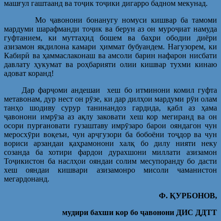
машғул гаштаанд ва тоҷик тоҷики дигарро бадном мекунад.
Мо ҷавонони бонанугу номуси кишвар ба тамоми
мардуми шарафманди тоҷик ва берун аз он муроҷиат намуда
гуфтанием, ки муттаҳид бошем ва баҳри ободии диёри
азизамон якдилона камари ҳиммат бубуандем. Нагузорем, ки
Кабирӣ ва ҳаммаслаконаш ва амсоли барин нафарон нисбати
давлату ҳукумат ва роҳбарияти олии кишвар тухми кинаю
адоват коранд!
Дар фарҷоми андешаи хеш бо итминони комил гуфта
метавонам, дур нест он рӯзе, ки дар дилҳои мардуми рӯи олам
танҳо шодиву сурур танинандоз гардида, қабл аз ҳама
ҷавонони имрӯза аз ақлу заковати хеш кор мегиранд ва он
осори пурғановати гузаштаву имрӯзаро барои ояндагон чун
меросхӯри воқеъи, чун арҷгузори ба бобоёни тоҷдор ва чун
вориси арзандаи қаҳрамонони халқ бо дилу нияти неку
созанда ба хотири фардои дурахшони миллати азизамон
Тоҷикистон ба наслҳои ояндаи солим месупоранду бо дасти
хеш ояндаи кишвари азизамонро мисоли чаманистон
мегардонанд.
Ф. ҚУРБОНОВ,
мудири бахши кор бо ҷавонони ДИС ДДТТ