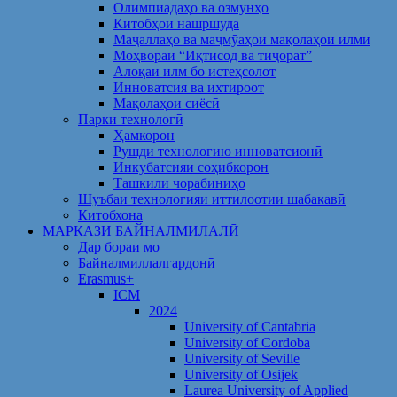
Олимпиадаҳо ва озмунҳо
Китобҳои нашршуда
Маҷаллаҳо ва маҷмӯаҳои мақолаҳои илмӣ
Моҳвораи “Иқтисод ва тиҷорат”
Алоқаи илм бо истеҳсолот
Инноватсия ва ихтироот
Мақолаҳои сиёсӣ
Парки технологӣ
Ҳамкорон
Рушди технологию инноватсионӣ
Инкубатсияи соҳибкорон
Ташкили чорабиниҳо
Шуъбаи технологияи иттилоотии шабакавӣ
Китобхона
МАРКАЗИ БАЙНАЛМИЛАЛӢ
Дар бораи мо
Байналмиллалгардонӣ
Erasmus+
ICM
2024
University of Cantabria
University of Cordoba
University of Seville
University of Osijek
Laurea University of Applied