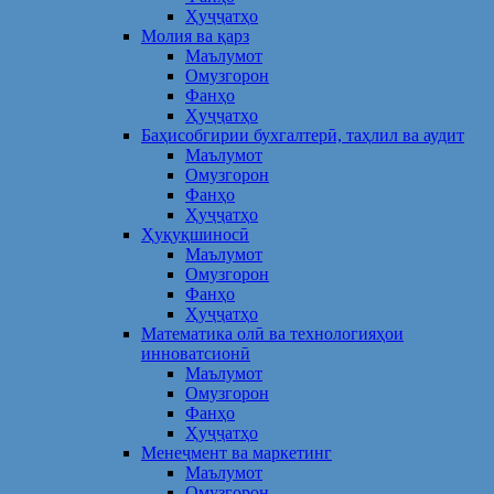
Ҳуҷҷатҳо
Молия ва қарз
Маълумот
Омузгорон
Фанҳо
Ҳуҷҷатҳо
Баҳисобгирии бухгалтерӣ, таҳлил ва аудит
Маълумот
Омузгорон
Фанҳо
Ҳуҷҷатҳо
Ҳуқуқшиносӣ
Маълумот
Омузгорон
Фанҳо
Ҳуҷҷатҳо
Математика олӣ ва технологияҳои
инноватсионӣ
Маълумот
Омузгорон
Фанҳо
Ҳуҷҷатҳо
Менеҷмент ва маркетинг
Маълумот
Омузгорон