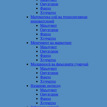
Омузгорон
Фанҳо
Ҳуҷҷатҳо
Математика олӣ ва технологияҳои
инноватсионӣ
Маълумот
Омузгорон
Фанҳо
Ҳуҷҷатҳо
Менеҷмент ва маркетинг
Маълумот
Омузгорон
Фанҳо
Ҳуҷҷатҳо
Молшиносӣ ва фаъолияти гумрукӣ
Маълумот
Омузгорон
Фанҳо
Ҳуҷҷатҳо
Назарияи иқтисод
Маълумот
Омузгорон
Фанҳо
Ҳуҷҷатҳо