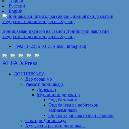
Тоҷикӣ
Русский
English
Донишкадаи иқтисод ва савдои Донишгоҳи давлатии
тиҷорати Тоҷикистон дар ш. Хуҷанд
+992 (3422) 6-03-21
e-mail: info@iet.tj
ALFA XPress
ДОНИШКАДА
Дар бораи мо
Раёсати донишкада
Директор
Муовинони директор
Оид ба таълим
Оид ба илм ва робитаҳои
байналмилалӣ
Оид ба тарбия ва рушди ҷавонон
Сохтори Донишкада
Ҳуҷҷатҳои расмии донишкада