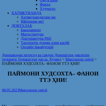
Омузгорон
Фанҳо
Ҳуҷҷатҳо
ХАТМКУНАНДА
Хатмкунандагони мо
Ифтихори мо!
ДОВТАЛАБ
Бакалавриат
Магистратура
Докторантура PhD
Таҳсилоти дуюми олии касбӣ
Онлайн бақайдгирӣ
Донишкадаи иқтисод ва савдои Донишгоҳи давлатии
тиҷорати Тоҷикистон дар ш. Хуҷанд
>
Мақолаҳои сиёсӣ
>
ПАЙМОНИ ХУДСОХТА– ФАНОИ ТТЭ ҲНИ!
ПАЙМОНИ ХУДСОХТА– ФАНОИ
ТТЭ ҲНИ!
08.05.2023
Мақолаҳои сиёсӣ