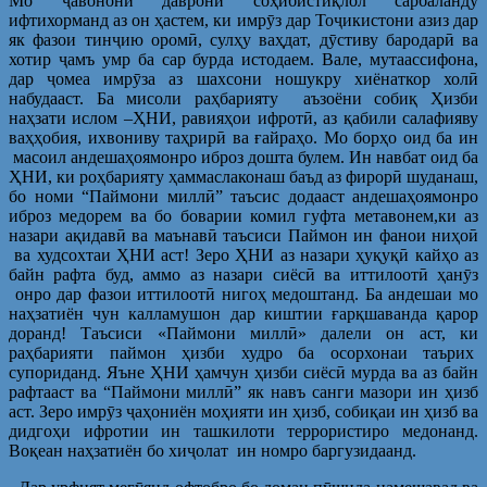
Мо ҷавонони даврони соҳибистиқлол сарбаланду
ифтихорманд аз он ҳастем, ки имрӯз дар Тоҷикистони азиз дар
як фазои тинҷию оромӣ, сулҳу ваҳдат, дӯстиву бародарӣ ва
хотир ҷамъ умр ба сар бурда истодаем. Вале, мутаассифона,
дар ҷомеа имрӯза аз шахсони ношукру хиёнаткор холӣ
набудааст. Ба мисоли раҳбарияту аъзоёни собиқ Ҳизби
наҳзати ислом –ҲНИ, равияҳои ифротӣ, аз қабили салафияву
ваҳҳобия, ихвониву таҳрирӣ ва ғайраҳо. Мо борҳо оид ба ин
масоил андешаҳоямонро иброз дошта булем. Ин навбат оид ба
ҲНИ, ки роҳбарияту ҳаммаслаконаш баъд аз фирорӣ шуданаш,
бо номи “Паймони миллӣ” таъсис додааст андешаҳоямонро
иброз медорем ва бо боварии комил гуфта метавонем,ки аз
назари ақидавӣ ва маънавӣ таъсиси Паймон ин фанои ниҳоӣ
ва худсохтаи ҲНИ аст! Зеро ҲНИ аз назари ҳуқуқӣ кайҳо аз
байн рафта буд, аммо аз назари сиёсӣ ва иттилоотӣ ҳанӯз
онро дар фазои иттилоотӣ нигоҳ медоштанд. Ба андешаи мо
наҳзатиён чун калламушон дар киштии ғарқшаванда қарор
доранд! Таъсиси «Паймони миллӣ» далели он аст, ки
раҳбарияти паймон ҳизби худро ба осорхонаи таърих
супориданд. Яъне ҲНИ ҳамчун ҳизби сиёсӣ мурда ва аз байн
рафтааст ва “Паймони миллӣ” як навъ санги мазори ин ҳизб
аст. Зеро имрӯз ҷаҳониён моҳияти ин ҳизб, собиқаи ин ҳизб ва
дидгоҳи ифротии ин ташкилоти террористиро медонанд.
Воқеан наҳзатиён бо хиҷолат ин номро баргузидаанд.