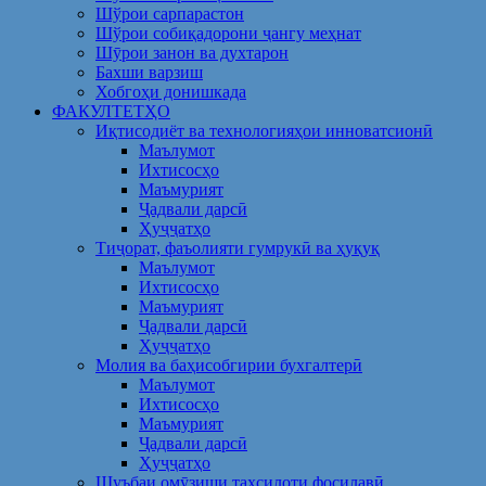
Шўрои сарпарастон
Шўрои собиқадорони ҷангу меҳнат
Шӯрои занон ва духтарон
Бахши варзиш
Хобгоҳи донишкада
ФАКУЛТЕТҲО
Иқтисодиёт ва технологияҳои инноватсионӣ
Маълумот
Ихтисосҳо
Маъмурият
Ҷадвали дарсӣ
Ҳуҷҷатҳо
Тиҷорат, фаъолияти гумрукӣ ва ҳуқуқ
Маълумот
Ихтисосҳо
Маъмурият
Ҷадвали дарсӣ
Ҳуҷҷатҳо
Молия ва баҳисобгирии бухгалтерӣ
Маълумот
Ихтисосҳо
Маъмурият
Ҷадвали дарсӣ
Ҳуҷҷатҳо
Шуъбаи омӯзиши таҳсилоти фосилавӣ