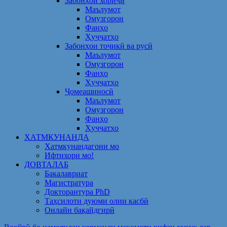
Забонҳои хориҷӣ
Маълумот
Омузгорон
Фанҳо
Ҳуҷҷатҳо
Забонҳои тоҷикӣ ва русӣ
Маълумот
Омузгорон
Фанҳо
Ҳуҷҷатҳо
Ҷомеашиносӣ
Маълумот
Омузгорон
Фанҳо
Ҳуҷҷатҳо
ХАТМКУНАНДА
Хатмкунандагони мо
Ифтихори мо!
ДОВТАЛАБ
Бакалавриат
Магистратура
Докторантура PhD
Таҳсилоти дуюми олии касбӣ
Онлайн бақайдгирӣ