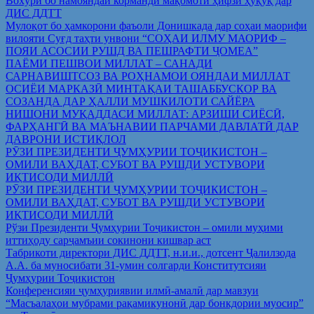
Вохўрӣ бо намояндаи корманди мақомоти ҳифзи ҳуқуқ дар
ДИС ДДТТ
Мулоқот бо ҳамкорони фаъоли Донишкада дар соҳаи маорифи
вилояти Суғд таҳти унвони “СОҲАИ ИЛМУ МАОРИФ –
ПОЯИ АСОСИИ РУШД ВА ПЕШРАФТИ ҶОМЕА”
ПАЁМИ ПЕШВОИ МИЛЛАТ – САНАДИ
САРНАВИШТСОЗ ВА РОҲНАМОИ ОЯНДАИ МИЛЛАТ
ОСИЁИ МАРКАЗӢ МИНТАҚАИ ТАШАББУСКОР ВА
СОЗАНДА ДАР ҲАЛЛИ МУШКИЛОТИ САЙЁРА
НИШОНИ МУҚАДДАСИ МИЛЛАТ: АРЗИШИ СИЁСӢ,
ФАРҲАНГӢ ВА МАЪНАВИИ ПАРЧАМИ ДАВЛАТӢ ДАР
ДАВРОНИ ИСТИҚЛОЛ
РӮЗИ ПРЕЗИДЕНТИ ҶУМҲУРИИ ТОҶИКИСТОН –
ОМИЛИ ВАҲДАТ, СУБОТ ВА РУШДИ УСТУВОРИ
ИҚТИСОДИ МИЛЛӢ
РӮЗИ ПРЕЗИДЕНТИ ҶУМҲУРИИ ТОҶИКИСТОН –
ОМИЛИ ВАҲДАТ, СУБОТ ВА РУШДИ УСТУВОРИ
ИҚТИСОДИ МИЛЛӢ
Рўзи Президенти Ҷумҳурии Тоҷикистон – омили муҳими
иттиҳоду сарҷамъии сокинони кишвар аст
Табрикоти директори ДИС ДДТТ, н.и.и., дотсент Ҷалилзода
А.А. ба муносибати 31-умин солгарди Конститутсияи
Ҷумҳурии Тоҷикистон
Конференсияи ҷумҳуриявии илмӣ-амалӣ дар мавзуи
“Масъалаҳои мубрами рақамикунонӣ дар бонкдории муосир”