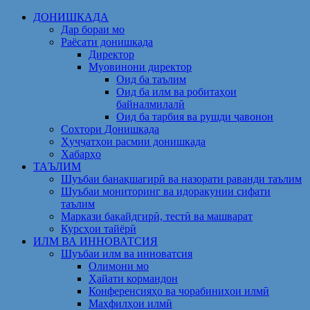
Skip
ДОНИШКАДА
to
Дар бораи мо
content
Раёсати донишкада
Директор
Муовинони директор
Оид ба таълим
Оид ба илм ва робитаҳои
байналмилалӣ
Оид ба тарбия ва рушди ҷавонон
Сохтори Донишкада
Ҳуҷҷатҳои расмии донишкада
Хабарҳо
ТАЪЛИМ
Шуъбаи банақшагирӣ ва назорати раванди таълим
Шуъбаи мониторинг ва идоракунии сифати
таълим
Маркази бақайдгирӣ, тестӣ ва машварат
Курсҳои тайёрӣ
ИЛМ ВА ИННОВАТСИЯ
Шуъбаи илм ва инноватсия
Олимони мо
Ҳайати кормандон
Конференсияҳо ва чорабиниҳои илмӣ
Маҳфилҳои илмӣ