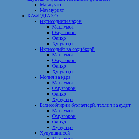
Маълумот
Маъмурият
КАФЕДРАҲО
Иқтисодиёти ҷаҳон
Маълумот
Омузгорон
Фанҳо
Ҳуҷҷатҳо
Иқтисодиёт ва соҳибкорӣ
Маълумот
Омузгорон
Фанҳо
Ҳуҷҷатҳо
Молия ва қарз
Маълумот
Омузгорон
Фанҳо
Ҳуҷҷатҳо
Баҳисобгирии бухгалтерӣ, таҳлил ва аудит
Маълумот
Омузгорон
Фанҳо
Ҳуҷҷатҳо
Ҳуқуқшиносӣ
Маълумот