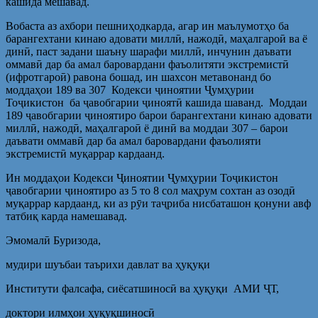
кашида мешавад.
Вобаста аз ахбори пешниҳодкарда, агар ин маълумотҳо ба
барангехтани кинаю адовати миллӣ, нажодӣ, маҳалгароӣ ва ё
динӣ, паст задани шаъну шарафи миллӣ, инчунин даъвати
оммавӣ дар ба амал баровардани фаъолитяти экстремистӣ
(ифротгароӣ) равона бошад, ин шахсон метавонанд бо
моддаҳои 189 ва 307 Кодекси ҷиноятии Ҷумҳурии
Тоҷикистон ба ҷавобгарии ҷиноятӣ кашида шаванд. Моддаи
189 ҷавобгарии ҷиноятиро барои барангехтани кинаю адовати
миллӣ, нажодӣ, маҳалгароӣ ё динӣ ва моддаи 307 – барои
даъвати оммавӣ дар ба амал баровардани фаъолияти
экстремистӣ муқаррар кардаанд.
Ин моддаҳои Кодекси Ҷиноятии Ҷумҳурии Тоҷикистон
ҷавобгарии ҷиноятиро аз 5 то 8 сол маҳрум сохтан аз озодӣ
муқаррар кардаанд, ки аз рӯи таҷриба нисбаташон қонуни авф
татбиқ карда намешавад.
Эмомалӣ Буризода,
мудири шуъбаи таърихи давлат ва ҳуқуқи
Институти фалсафа, сиёсатшиносӣ ва ҳуқуқи АМИ ҶТ,
доктори илмҳои ҳуқуқшиносӣ