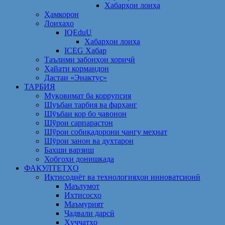
Хабарҳои лоиҳа
Ҳамкорон
Лоихаҳо
IQEduU
Хабарҳои лоиҳа
ICEG Хабар
Таълими забонҳои хориҷӣ
Ҳайати кормандон
Дастаи «Энактус»
ТАРБИЯ
Муқовимат ба коррупсия
Шуъбаи тарбия ва фарҳанг
Шӯъбаи кор бо ҷавонон
Шўрои сарпарастон
Шўрои собиқадорони ҷангу меҳнат
Шӯрои занон ва духтарон
Бахши варзиш
Хобгоҳи донишкада
ФАКУЛТЕТҲО
Иқтисодиёт ва технологияҳои инноватсионӣ
Маълумот
Ихтисосҳо
Маъмурият
Ҷадвали дарсӣ
Ҳуҷҷатҳо