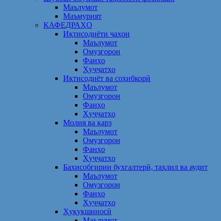
Маълумот
Маъмурият
КАФЕДРАҲО
Иқтисодиёти ҷаҳон
Маълумот
Омузгорон
Фанҳо
Ҳуҷҷатҳо
Иқтисодиёт ва соҳибкорӣ
Маълумот
Омузгорон
Фанҳо
Ҳуҷҷатҳо
Молия ва қарз
Маълумот
Омузгорон
Фанҳо
Ҳуҷҷатҳо
Баҳисобгирии бухгалтерӣ, таҳлил ва аудит
Маълумот
Омузгорон
Фанҳо
Ҳуҷҷатҳо
Ҳуқуқшиносӣ
Маълумот