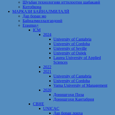
Шуъбаи технологияи иттилоотии шабакавӣ
Китобхона
МАРКАЗИ БАЙНАЛМИЛАЛӢ
Дар бораи мо
Байналмиллалгардонӣ
Erasmus+
ICM
2024
University of Cantabria
University of Cordoba
University of Seville
University of Osijek
Laurea University of Applied
Sciences
2022
2021
University of Cantabria
University of Cordoba
Varna University of Management
2020
Донишгоҳи Пиза
Донишгоҳи Кантабрия
CBHE
UNICAC
Дар бораи лоиҳа