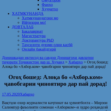
Омузгорон
Фанҳо
Ҳуҷҷатҳо
ХАТМКУНАНДА
Хатмкунандагони мо
Ифтихори мо!
ДОВТАЛАБ
Бакалавриат
Магистратура
Докторантура PhD
Таҳсилоти дуюми олии касбӣ
Онлайн бақайдгирӣ
Донишкадаи иқтисод ва савдои Донишгоҳи давлатии
тиҷорати Тоҷикистон дар ш. Хуҷанд
>
Хабарҳо
>
Огоҳ бошед:
Алоқа бо «Ахбор.ком» ҷавобгарии ҷиноятиро дар пай дорад!
Огоҳ бошед: Алоқа бо «Ахбор.ком»
ҷавобгарии ҷиноятиро дар пай дорад!
17.05.2020
Хабарҳо
Вақтҳои охир журналисти каҷтинат ва ҳувиятбохта – Мирзои
Салимпур фаъолияти сомонаи «Ахборком»-и худро роҳандозӣ