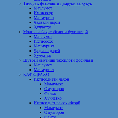
Тиҷорат, фаъолияти гумрукӣ ва ҳуқуқ
Маълумот
Ихтисосҳо
Маъмурият
Ҷадвали дарсӣ
Ҳуҷҷатҳо
Молия ва баҳисобгирии бухгалтерӣ
Маълумот
Ихтисосҳо
Маъмурият
Ҷадвали дарсӣ
Ҳуҷҷатҳо
Шуъбаи омӯзиши таҳсилоти фосилавӣ
Маълумот
Маъмурият
КАФЕДРАҲО
Иқтисодиёти ҷаҳон
Маълумот
Омузгорон
Фанҳо
Ҳуҷҷатҳо
Иқтисодиёт ва соҳибкорӣ
Маълумот
Омузгорон
Фанҳо