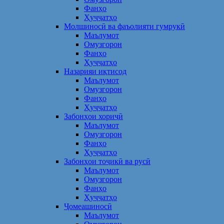
Фанҳо
Ҳуҷҷатҳо
Молшиносӣ ва фаъолияти гумрукӣ
Маълумот
Омузгорон
Фанҳо
Ҳуҷҷатҳо
Назарияи иқтисод
Маълумот
Омузгорон
Фанҳо
Ҳуҷҷатҳо
Забонҳои хориҷӣ
Маълумот
Омузгорон
Фанҳо
Ҳуҷҷатҳо
Забонҳои тоҷикӣ ва русӣ
Маълумот
Омузгорон
Фанҳо
Ҳуҷҷатҳо
Ҷомеашиносӣ
Маълумот