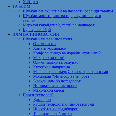
Хабарҳо
ТАЪЛИМ
Шуъбаи банақшагирӣ ва назорати раванди таълим
Шуъбаи мониторинг ва идоракунии сифати
таълим
Маркази бақайдгирӣ, тестӣ ва машварат
Курсҳои тайёрӣ
ИЛМ ВА ИННОВАТСИЯ
Шуъбаи илм ва инноватсия
Олимони мо
Ҳайати кормандон
Конференсияҳо ва чорабиниҳои илмӣ
Маҳфилҳои илмӣ
Олимпиадаҳо ва озмунҳо
Китобҳои нашршуда
Маҷаллаҳо ва маҷмӯаҳои мақолаҳои илмӣ
Моҳвораи “Иқтисод ва тиҷорат”
Алоқаи илм бо истеҳсолот
Инноватсия ва ихтироот
Мақолаҳои сиёсӣ
Парки технологӣ
Ҳамкорон
Рушди технологию инноватсионӣ
Инкубатсияи соҳибкорон
Ташкили чорабиниҳо