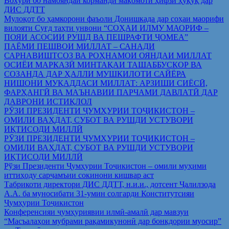
Вохўрӣ бо намояндаи корманди мақомоти ҳифзи ҳуқуқ дар
ДИС ДДТТ
Мулоқот бо ҳамкорони фаъоли Донишкада дар соҳаи маорифи
вилояти Суғд таҳти унвони “СОҲАИ ИЛМУ МАОРИФ –
ПОЯИ АСОСИИ РУШД ВА ПЕШРАФТИ ҶОМЕА”
ПАЁМИ ПЕШВОИ МИЛЛАТ – САНАДИ
САРНАВИШТСОЗ ВА РОҲНАМОИ ОЯНДАИ МИЛЛАТ
ОСИЁИ МАРКАЗӢ МИНТАҚАИ ТАШАББУСКОР ВА
СОЗАНДА ДАР ҲАЛЛИ МУШКИЛОТИ САЙЁРА
НИШОНИ МУҚАДДАСИ МИЛЛАТ: АРЗИШИ СИЁСӢ,
ФАРҲАНГӢ ВА МАЪНАВИИ ПАРЧАМИ ДАВЛАТӢ ДАР
ДАВРОНИ ИСТИҚЛОЛ
РӮЗИ ПРЕЗИДЕНТИ ҶУМҲУРИИ ТОҶИКИСТОН –
ОМИЛИ ВАҲДАТ, СУБОТ ВА РУШДИ УСТУВОРИ
ИҚТИСОДИ МИЛЛӢ
РӮЗИ ПРЕЗИДЕНТИ ҶУМҲУРИИ ТОҶИКИСТОН –
ОМИЛИ ВАҲДАТ, СУБОТ ВА РУШДИ УСТУВОРИ
ИҚТИСОДИ МИЛЛӢ
Рўзи Президенти Ҷумҳурии Тоҷикистон – омили муҳими
иттиҳоду сарҷамъии сокинони кишвар аст
Табрикоти директори ДИС ДДТТ, н.и.и., дотсент Ҷалилзода
А.А. ба муносибати 31-умин солгарди Конститутсияи
Ҷумҳурии Тоҷикистон
Конференсияи ҷумҳуриявии илмӣ-амалӣ дар мавзуи
“Масъалаҳои мубрами рақамикунонӣ дар бонкдории муосир”