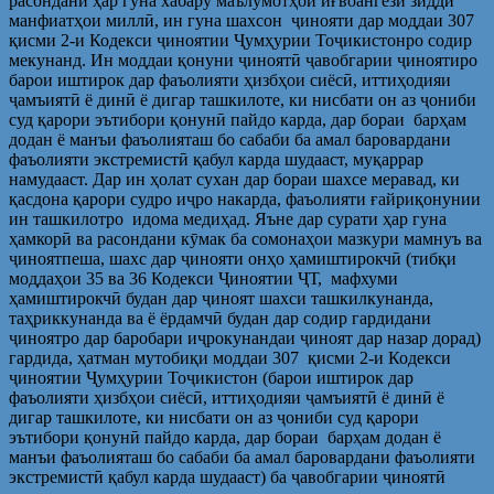
расондани ҳар гуна хабару маълумотҳои иғвоангези зидди
манфиатҳои миллӣ, ин гуна шахсон ҷинояти дар моддаи 307
қисми 2-и Кодекси ҷиноятии Ҷумҳурии Тоҷикистонро содир
мекунанд. Ин моддаи қонуни ҷиноятӣ ҷавобгарии ҷиноятиро
барои иштирок дар фаъолияти ҳизбҳои сиёсӣ, иттиҳодияи
ҷамъиятӣ ё динӣ ё дигар ташкилоте, ки нисбати он аз ҷониби
суд қарори эътибори қонунӣ пайдо карда, дар бораи барҳам
додан ё манъи фаъолияташ бо сабаби ба амал баровардани
фаъолияти экстремистӣ қабул карда шудааст, муқаррар
намудааст. Дар ин ҳолат сухан дар бораи шахсе меравад, ки
қасдона қарори судро иҷро накарда, фаъолияти ғайриқонунии
ин ташкилотро идома медиҳад. Яъне дар сурати ҳар гуна
ҳамкорӣ ва расондани кӯмак ба сомонаҳои мазкури мамнуъ ва
ҷиноятпеша, шахс дар ҷинояти онҳо ҳамиштирокчӣ (тибқи
моддаҳои 35 ва 36 Кодекси Ҷиноятии ҶТ, мафхуми
ҳамиштирокчӣ будан дар ҷиноят шахси ташкилкунанда,
таҳриккунанда ва ё ёрдамчӣ будан дар содир гардидани
ҷиноятро дар баробари иҷрокунандаи ҷиноят дар назар дорад)
гардида, ҳатман мутобиқи моддаи 307 қисми 2-и Кодекси
ҷиноятии Ҷумҳурии Тоҷикистон (барои иштирок дар
фаъолияти ҳизбҳои сиёсӣ, иттиҳодияи ҷамъиятӣ ё динӣ ё
дигар ташкилоте, ки нисбати он аз ҷониби суд қарори
эътибори қонунӣ пайдо карда, дар бораи барҳам додан ё
манъи фаъолияташ бо сабаби ба амал баровардани фаъолияти
экстремистӣ қабул карда шудааст) ба ҷавобгарии ҷиноятӣ