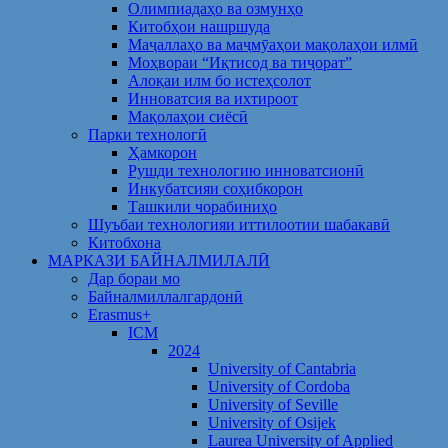
Олимпиадаҳо ва озмунҳо
Китобҳои нашршуда
Маҷаллаҳо ва маҷмӯаҳои мақолаҳои илмӣ
Моҳвораи “Иқтисод ва тиҷорат”
Алоқаи илм бо истеҳсолот
Инноватсия ва ихтироот
Мақолаҳои сиёсӣ
Парки технологӣ
Ҳамкорон
Рушди технологию инноватсионӣ
Инкубатсияи соҳибкорон
Ташкили чорабиниҳо
Шуъбаи технологияи иттилоотии шабакавӣ
Китобхона
МАРКАЗИ БАЙНАЛМИЛАЛӢ
Дар бораи мо
Байналмиллалгардонӣ
Erasmus+
ICM
2024
University of Cantabria
University of Cordoba
University of Seville
University of Osijek
Laurea University of Applied