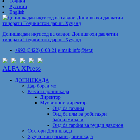
Тоҷикӣ
Русский
English
Донишкадаи иқтисод ва савдои Донишгоҳи давлатии
тиҷорати Тоҷикистон дар ш. Хуҷанд
+992 (3422) 6-03-21
e-mail: info@iet.tj
ALFA XPress
ДОНИШКАДА
Дар бораи мо
Раёсати донишкада
Директор
Муовинони директор
Оид ба таълим
Оид ба илм ва робитаҳои
байналмилалӣ
Оид ба тарбия ва рушди ҷавонон
Сохтори Донишкада
Ҳуҷҷатҳои расмии донишкада