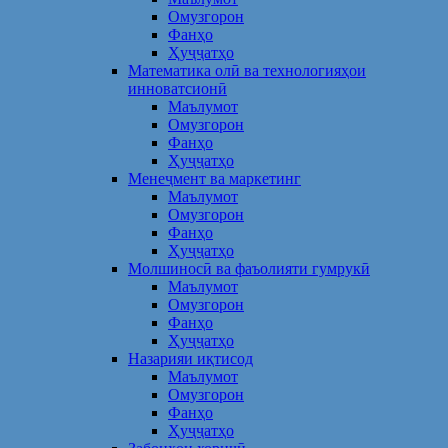
Омузгорон
Фанҳо
Ҳуҷҷатҳо
Математика олӣ ва технологияҳои
инноватсионӣ
Маълумот
Омузгорон
Фанҳо
Ҳуҷҷатҳо
Менеҷмент ва маркетинг
Маълумот
Омузгорон
Фанҳо
Ҳуҷҷатҳо
Молшиносӣ ва фаъолияти гумрукӣ
Маълумот
Омузгорон
Фанҳо
Ҳуҷҷатҳо
Назарияи иқтисод
Маълумот
Омузгорон
Фанҳо
Ҳуҷҷатҳо