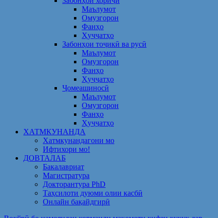
Забонҳои хориҷӣ
Маълумот
Омузгорон
Фанҳо
Ҳуҷҷатҳо
Забонҳои тоҷикӣ ва русӣ
Маълумот
Омузгорон
Фанҳо
Ҳуҷҷатҳо
Ҷомеашиносӣ
Маълумот
Омузгорон
Фанҳо
Ҳуҷҷатҳо
ХАТМКУНАНДА
Хатмкунандагони мо
Ифтихори мо!
ДОВТАЛАБ
Бакалавриат
Магистратура
Докторантура PhD
Таҳсилоти дуюми олии касбӣ
Онлайн бақайдгирӣ