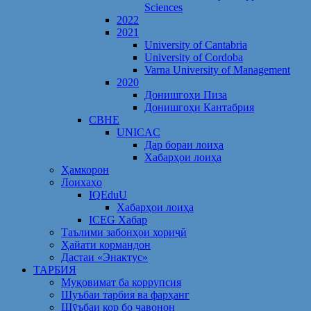
Sciences
2022
2021
University of Cantabria
University of Cordoba
Varna University of Management
2020
Донишгоҳи Пиза
Донишгоҳи Кантабрия
CBHE
UNICAC
Дар бораи лоиҳа
Хабарҳои лоиҳа
Ҳамкорон
Лоихаҳо
IQEduU
Хабарҳои лоиҳа
ICEG Хабар
Таълими забонҳои хориҷӣ
Ҳайати кормандон
Дастаи «Энактус»
ТАРБИЯ
Муқовимат ба коррупсия
Шуъбаи тарбия ва фарҳанг
Шӯъбаи кор бо ҷавонон