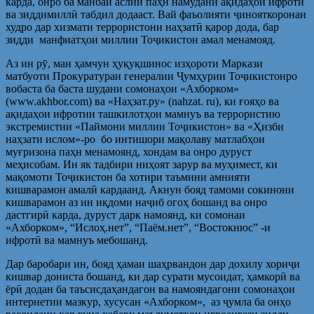
карда, онро ба манбаи аслии паҳн намудани ақидаҳои ифротӣ
ва зиддимиллӣ табдил додааст. Вай фаъолияти ҷинояткоронаи
худро дар хизмати террористони наҳзатӣ қарор дода, бар
зидди манфиатҳои миллии Тоҷикистон амал менамояд.
Аз ин рӯ, ман ҳамчун ҳуқуқшинос изҳороти Маркази
матбуоти Прокуратураи генералии Ҷумҳурии Тоҷикистонро
вобаста ба баста шудани сомонаҳои «Ахборком»
(www.akhbor.com) ва «Наҳзат.ру» (nahzat. ru), ки ғояҳо ва
ақидаҳои ифротии ташкилотҳои мамнуъ ва террористию
экстремистии «Паймони миллии Тоҷикистон» ва «Ҳизби
наҳзати ислом»-ро бо интишори мақолаву матлабҳои
муғризона паҳн менамоянд, хондам ва онро дуруст
меҳисобам. Ин як тадбири ниҳоят зарур ва муҳимест, ки
мақомоти Тоҷикистон ба хотири таъмини амнияти
кишварамон амалӣ кардаанд. Акнун бояд тамоми сокинони
кишварамон аз ин иқдоми наҷиб огоҳ бошанд ва онро
дастгирӣ карда, дуруст дарк намоянд, ки сомонаи
«Ахборком», “Ислоҳ.нет”, “Паём.нет”, “Востокнюс” -и
ифротӣ ва мамнуъ мебошанд.
Дар баробари ин, бояд ҳамаи шаҳрвандон дар дохилу хориҷи
кишвар дониста бошанд, ки дар сурати мусоидат, ҳамкорӣ ва
ёрӣ додан ба таъсисдаҳандагон ва намояндагони сомонаҳои
интернетии мазкур, хусусан «Ахборком», аз ҷумла ба онҳо