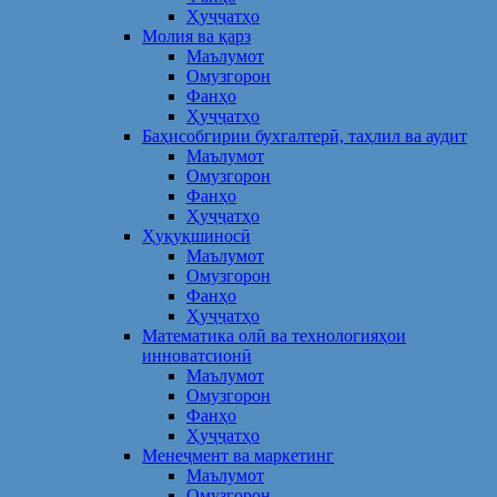
Ҳуҷҷатҳо
Молия ва қарз
Маълумот
Омузгорон
Фанҳо
Ҳуҷҷатҳо
Баҳисобгирии бухгалтерӣ, таҳлил ва аудит
Маълумот
Омузгорон
Фанҳо
Ҳуҷҷатҳо
Ҳуқуқшиносӣ
Маълумот
Омузгорон
Фанҳо
Ҳуҷҷатҳо
Математика олӣ ва технологияҳои
инноватсионӣ
Маълумот
Омузгорон
Фанҳо
Ҳуҷҷатҳо
Менеҷмент ва маркетинг
Маълумот
Омузгорон