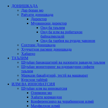
Skip
ДОНИШКАДА
to
Дар бораи мо
content
Раёсати донишкада
Директор
Муовинони директор
Оид ба таълим
Оид ба илм ва робитаҳои
байналмилалӣ
Оид ба тарбия ва рушди ҷавонон
Сохтори Донишкада
Ҳуҷҷатҳои расмии донишкада
Хабарҳо
ТАЪЛИМ
Шуъбаи банақшагирӣ ва назорати раванди таълим
Шуъбаи мониторинг ва идоракунии сифати
таълим
Маркази бақайдгирӣ, тестӣ ва машварат
Курсҳои тайёрӣ
ИЛМ ВА ИННОВАТСИЯ
Шуъбаи илм ва инноватсия
Олимони мо
Ҳайати кормандон
Конференсияҳо ва чорабиниҳои илмӣ
Маҳфилҳои илмӣ