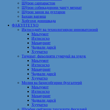
Шўрои сарпарастон
Шўрои собиқадорони ҷангу меҳнат
Шӯрои занон ва духтарон
Бахши варзиш
Хобгоҳи донишкада
ФАКУЛТЕТҲО
Иқтисодиёт ва технологияҳои инноватсионӣ
Маълумот
Ихтисосҳо
Маъмурият
Ҷадвали дарсӣ
Ҳуҷҷатҳо
Тиҷорат, фаъолияти гумрукӣ ва ҳуқуқ
Маълумот
Ихтисосҳо
Маъмурият
Ҷадвали дарсӣ
Ҳуҷҷатҳо
Молия ва баҳисобгирии бухгалтерӣ
Маълумот
Ихтисосҳо
Маъмурият
Ҷадвали дарсӣ
Ҳуҷҷатҳо
Шуъбаи омӯзиши таҳсилоти фосилавӣ