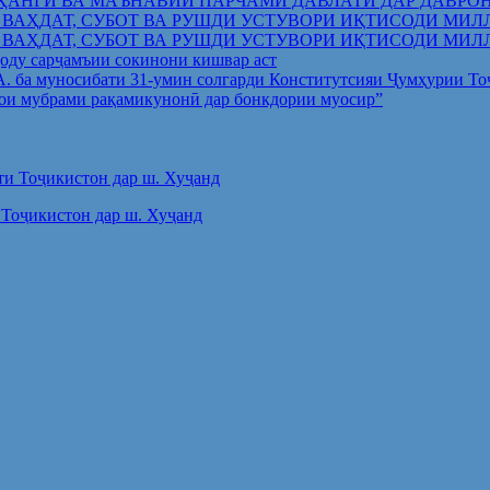
ҲАНГӢ ВА МАЪНАВИИ ПАРЧАМИ ДАВЛАТӢ ДАР ДАВРО
 ВАҲДАТ, СУБОТ ВА РУШДИ УСТУВОРИ ИҚТИСОДИ МИЛ
 ВАҲДАТ, СУБОТ ВА РУШДИ УСТУВОРИ ИҚТИСОДИ МИЛ
оду сарҷамъии сокинони кишвар аст
.А. ба муносибати 31-умин солгарди Конститутсияи Ҷумҳурии Т
ои мубрами рақамикунонӣ дар бонкдории муосир”
Тоҷикистон дар ш. Хуҷанд