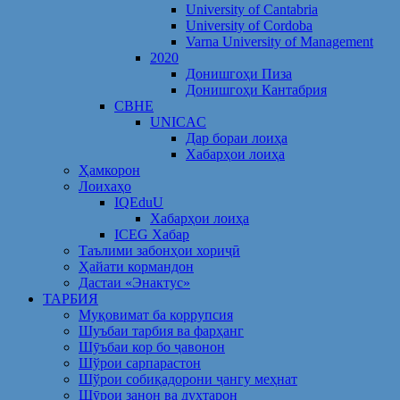
University of Cantabria
University of Cordoba
Varna University of Management
2020
Донишгоҳи Пиза
Донишгоҳи Кантабрия
CBHE
UNICAC
Дар бораи лоиҳа
Хабарҳои лоиҳа
Ҳамкорон
Лоихаҳо
IQEduU
Хабарҳои лоиҳа
ICEG Хабар
Таълими забонҳои хориҷӣ
Ҳайати кормандон
Дастаи «Энактус»
ТАРБИЯ
Муқовимат ба коррупсия
Шуъбаи тарбия ва фарҳанг
Шӯъбаи кор бо ҷавонон
Шўрои сарпарастон
Шўрои собиқадорони ҷангу меҳнат
Шӯрои занон ва духтарон