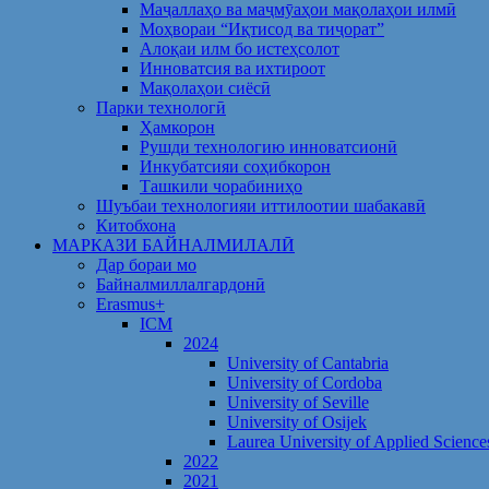
Маҷаллаҳо ва маҷмӯаҳои мақолаҳои илмӣ
Моҳвораи “Иқтисод ва тиҷорат”
Алоқаи илм бо истеҳсолот
Инноватсия ва ихтироот
Мақолаҳои сиёсӣ
Парки технологӣ
Ҳамкорон
Рушди технологию инноватсионӣ
Инкубатсияи соҳибкорон
Ташкили чорабиниҳо
Шуъбаи технологияи иттилоотии шабакавӣ
Китобхона
МАРКАЗИ БАЙНАЛМИЛАЛӢ
Дар бораи мо
Байналмиллалгардонӣ
Erasmus+
ICM
2024
University of Cantabria
University of Cordoba
University of Seville
University of Osijek
Laurea University of Applied Science
2022
2021