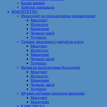
Бахши варзиш
Хобгоҳи донишкада
ФАКУЛТЕТҲО
Иқтисодиёт ва технологияҳои инноватсионӣ
Маълумот
Ихтисосҳо
Маъмурият
Ҷадвали дарсӣ
Ҳуҷҷатҳо
Тиҷорат, фаъолияти гумрукӣ ва ҳуқуқ
Маълумот
Ихтисосҳо
Маъмурият
Ҷадвали дарсӣ
Ҳуҷҷатҳо
Молия ва баҳисобгирии бухгалтерӣ
Маълумот
Ихтисосҳо
Маъмурият
Ҷадвали дарсӣ
Ҳуҷҷатҳо
Шуъбаи омӯзиши таҳсилоти фосилавӣ
Маълумот
Маъмурият
КАФЕДРАҲО