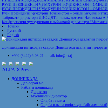
НИШОНИ МУҚАДДАСИ МИЛЛАТ: АРЗИШИ СИЁСӢ, ФАР
РӮЗИ ПРЕЗИДЕНТИ ҶУМҲУРИИ ТОҶИКИСТОН – ОМИЛИ
РӮЗИ ПРЕЗИДЕНТИ ҶУМҲУРИИ ТОҶИКИСТОН – ОМИЛИ
Рўзи Президенти Ҷумҳурии Тоҷикистон – омили муҳими иттиҳ
Табрикоти директори ДИС ДДТТ, н.и.и., дотсент Ҷалилзода А
Конференсияи ҷумҳуриявии илмӣ-амалӣ дар мавзуи “Масъалаҳ
Тоҷикӣ
Русский
English
Донишкадаи иқтисод ва савдои Донишгоҳи давлатии тиҷорати 
+992 (3422) 6-03-21
e-mail: info@iet.tj
ALFA XPress
ДОНИШКАДА
Дар бораи мо
Раёсати донишкада
Директор
Муовинони директор
Оид ба таълим
Оид ба илм ва робитаҳои байналмилалӣ