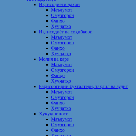
Иқтисодиёти ҷаҳон
Маълумот
Омузгорон
Фанҳо
Ҳуҷҷатҳо
Иқтисодиёт ва соҳибкорӣ
Маълумот
Омузгорон
Фанҳо
Ҳуҷҷатҳо
Молия ва қарз
Маълумот
Омузгорон
Фанҳо
Ҳуҷҷатҳо
Баҳисобгирии бухгалтерӣ, таҳлил ва аудит
Маълумот
Омузгорон
Фанҳо
Ҳуҷҷатҳо
Ҳуқуқшиносӣ
Маълумот
Омузгорон
Фанҳо
Ҳуҷҷатҳо