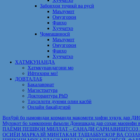
Ҳуҷҷатҳо
Забонҳои тоҷикӣ ва русӣ
Маълумот
Омузгорон
Фанҳо
Ҳуҷҷатҳо
Ҷомеашиносӣ
Маълумот
Омузгорон
Фанҳо
Ҳуҷҷатҳо
ХАТМКУНАНДА
Хатмкунандагони мо
Ифтихори мо!
ДОВТАЛАБ
Бакалавриат
Магистратура
Докторантура PhD
Таҳсилоти дуюми олии касбӣ
Онлайн бақайдгирӣ
Вохўрӣ бо намояндаи корманди мақомоти ҳифзи ҳуқуқ дар Д
Мулоқот бо ҳамкорони фаъоли Донишкада дар соҳаи ма
ПАЁМИ ПЕШВОИ МИЛЛАТ – САНАДИ САРНАВИШТСОЗ
ОСИЁИ МАРКАЗӢ МИНТАҚАИ ТАШАББУСКОР ВА СОЗА