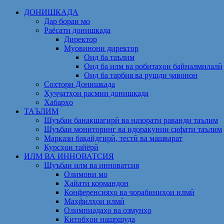
Skip
ДОНИШКАДА
to
Дар бораи мо
content
Раёсати донишкада
Директор
Муовинони директор
Оид ба таълим
Оид ба илм ва робитаҳои байналмилалӣ
Оид ба тарбия ва рушди ҷавонон
Сохтори Донишкада
Ҳуҷҷатҳои расмии донишкада
Хабарҳо
ТАЪЛИМ
Шуъбаи банақшагирӣ ва назорати раванди таълим
Шуъбаи мониторинг ва идоракунии сифати таълим
Маркази бақайдгирӣ, тестӣ ва машварат
Курсҳои тайёрӣ
ИЛМ ВА ИННОВАТСИЯ
Шуъбаи илм ва инноватсия
Олимони мо
Ҳайати кормандон
Конференсияҳо ва чорабиниҳои илмӣ
Маҳфилҳои илмӣ
Олимпиадаҳо ва озмунҳо
Китобҳои нашршуда