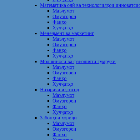
Математика олӣ ва технологияҳои инноватси
Маълумот
Омузгорон
Фанҳо
Ҳуҷҷатҳо
Менеҷмент ва маркетинг
Маълумот
Омузгорон
Фанҳо
Ҳуҷҷатҳо
Молшиносӣ ва фаъолияти гумрукӣ
Маълумот
Омузгорон
Фанҳо
Ҳуҷҷатҳо
Назарияи иқтисод
Маълумот
Омузгорон
Фанҳо
Ҳуҷҷатҳо
Забонҳои хориҷӣ
Маълумот
Омузгорон
Фанҳо