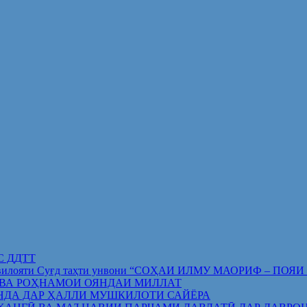
ИС ДДТТ
орифи вилояти Суғд таҳти унвони “СОҲАИ ИЛМУ МАОРИФ –
 ВА РОҲНАМОИ ОЯНДАИ МИЛЛАТ
НДА ДАР ҲАЛЛИ МУШКИЛОТИ САЙЁРА