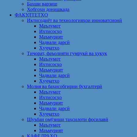
Бахши варзиш
Хобгоҳи донишкада
ФАКУЛТЕТҲО
Иқтисодиёт ва технологияҳои инноватсионӣ
Маълумот
Ихтисосҳо
Маъмурият
Ҷадвали дарсӣ
Ҳуҷҷатҳо
Тиҷорат, фаъолияти гумрукӣ ва ҳуқуқ
Маълумот
Ихтисосҳо
Маъмурият
Ҷадвали дарсӣ
Ҳуҷҷатҳо
Молия ва баҳисобгирии бухгалтерӣ
Маълумот
Ихтисосҳо
Маъмурият
Ҷадвали дарсӣ
Ҳуҷҷатҳо
Шуъбаи омӯзиши таҳсилоти фосилавӣ
Маълумот
Маъмурият
КАФЕДРАҲО