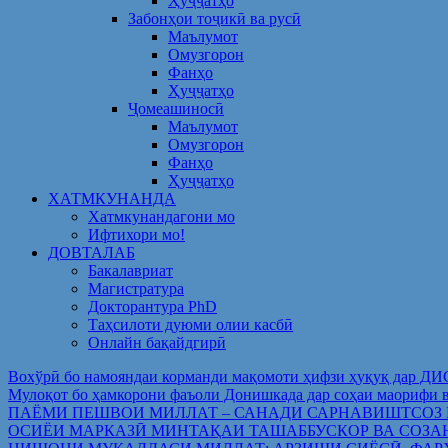
Ҳуҷҷатҳо
Забонҳои тоҷикӣ ва русӣ
Маълумот
Омузгорон
Фанҳо
Ҳуҷҷатҳо
Ҷомеашиносӣ
Маълумот
Омузгорон
Фанҳо
Ҳуҷҷатҳо
ХАТМКУНАНДА
Хатмкунандагони мо
Ифтихори мо!
ДОВТАЛАБ
Бакалавриат
Магистратура
Докторантура PhD
Таҳсилоти дуюми олии касбӣ
Онлайн бақайдгирӣ
Вохўрӣ бо намояндаи корманди мақомоти ҳифзи ҳуқуқ дар Д
Мулоқот бо ҳамкорони фаъоли Донишкада дар соҳаи ма
ПАЁМИ ПЕШВОИ МИЛЛАТ – САНАДИ САРНАВИШТСОЗ
ОСИЁИ МАРКАЗӢ МИНТАҚАИ ТАШАББУСКОР ВА СОЗА