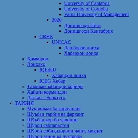
University of Cantabria
University of Cordoba
Varna University of Management
2020
Донишгоҳи Пиза
Донишгоҳи Кантабрия
CBHE
UNICAC
Дар бораи лоиҳа
Хабарҳои лоиҳа
Ҳамкорон
Лоихаҳо
IQEduU
Хабарҳои лоиҳа
ICEG Хабар
Таълими забонҳои хориҷӣ
Ҳайати кормандон
Дастаи «Энактус»
ТАРБИЯ
Муқовимат ба коррупсия
Шуъбаи тарбия ва фарҳанг
Шӯъбаи кор бо ҷавонон
Шўрои сарпарастон
Шўрои собиқадорони ҷангу меҳнат
Шӯрои занон ва духтарон