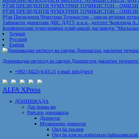
НИШОНИ МУҚАДДАСИ МИЛЛАТ: АРЗИШИ СИЁСӢ, ФАР
РӮЗИ ПРЕЗИДЕНТИ ҶУМҲУРИИ ТОҶИКИСТОН – ОМИЛИ
РӮЗИ ПРЕЗИДЕНТИ ҶУМҲУРИИ ТОҶИКИСТОН – ОМИЛИ
Рўзи Президенти Ҷумҳурии Тоҷикистон – омили муҳими иттиҳ
Табрикоти директори ДИС ДДТТ, н.и.и., дотсент Ҷалилзода А
Конференсияи ҷумҳуриявии илмӣ-амалӣ дар мавзуи “Масъалаҳ
Тоҷикӣ
Русский
English
Донишкадаи иқтисод ва савдои Донишгоҳи давлатии тиҷорати 
+992 (3422) 6-03-21
e-mail: info@iet.tj
ALFA XPress
ДОНИШКАДА
Дар бораи мо
Раёсати донишкада
Директор
Муовинони директор
Оид ба таълим
Оид ба илм ва робитаҳои байналмилалӣ