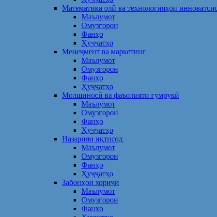
Математика олӣ ва технологияҳои инноватси
Маълумот
Омузгорон
Фанҳо
Ҳуҷҷатҳо
Менеҷмент ва маркетинг
Маълумот
Омузгорон
Фанҳо
Ҳуҷҷатҳо
Молшиносӣ ва фаъолияти гумрукӣ
Маълумот
Омузгорон
Фанҳо
Ҳуҷҷатҳо
Назарияи иқтисод
Маълумот
Омузгорон
Фанҳо
Ҳуҷҷатҳо
Забонҳои хориҷӣ
Маълумот
Омузгорон
Фанҳо