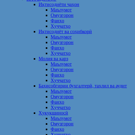
Иқтисодиёти ҷаҳон
Маълумот
Омузгорон
Фанҳо
Ҳуҷҷатҳо
Иқтисодиёт ва соҳибкорӣ
Маълумот
Омузгорон
Фанҳо
Ҳуҷҷатҳо
Молия ва қарз
Маълумот
Омузгорон
Фанҳо
Ҳуҷҷатҳо
Баҳисобгирии бухгалтерӣ, таҳлил ва аудит
Маълумот
Омузгорон
Фанҳо
Ҳуҷҷатҳо
Ҳуқуқшиносӣ
Маълумот
Омузгорон
Фанҳо
Ҳуҷҷатҳо