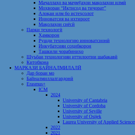
Маҷаллаҳо ва маҷмӯаҳои мақолаҳои илмӣ
Моҳвораи “Иқтисод ва тиҷорат”
Алоқаи илм бо истеҳсолот
Инноватсия ва ихтироот
Мақолаҳои сиёсӣ
Парки технологӣ
Ҳамкорон
Рушди технологию инноватсионӣ
Инкубатсияи соҳибкорон
Ташкили чорабиниҳо
Шуъбаи технологияи иттилоотии шабакавӣ
Китобхона
МАРКАЗИ БАЙНАЛМИЛАЛӢ
Дар бораи мо
Байналмиллалгардонӣ
Erasmus+
ICM
2024
University of Cantabria
University of Cordoba
University of Seville
University of Osijek
Laurea University of Applied Science
2022
2021