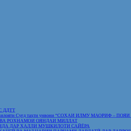
ИС ДДТТ
орифи вилояти Суғд таҳти унвони “СОҲАИ ИЛМУ МАОРИФ –
 ВА РОҲНАМОИ ОЯНДАИ МИЛЛАТ
НДА ДАР ҲАЛЛИ МУШКИЛОТИ САЙЁРА