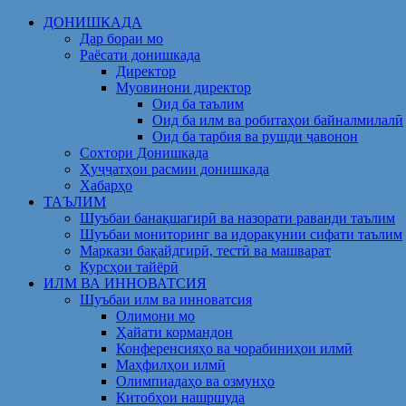
Skip
ДОНИШКАДА
to
Дар бораи мо
content
Раёсати донишкада
Директор
Муовинони директор
Оид ба таълим
Оид ба илм ва робитаҳои байналмилалӣ
Оид ба тарбия ва рушди ҷавонон
Сохтори Донишкада
Ҳуҷҷатҳои расмии донишкада
Хабарҳо
ТАЪЛИМ
Шуъбаи банақшагирӣ ва назорати раванди таълим
Шуъбаи мониторинг ва идоракунии сифати таълим
Маркази бақайдгирӣ, тестӣ ва машварат
Курсҳои тайёрӣ
ИЛМ ВА ИННОВАТСИЯ
Шуъбаи илм ва инноватсия
Олимони мо
Ҳайати кормандон
Конференсияҳо ва чорабиниҳои илмӣ
Маҳфилҳои илмӣ
Олимпиадаҳо ва озмунҳо
Китобҳои нашршуда