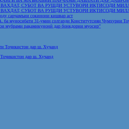
ҲАНГӢ ВА МАЪНАВИИ ПАРЧАМИ ДАВЛАТӢ ДАР ДАВРО
 ВАҲДАТ, СУБОТ ВА РУШДИ УСТУВОРИ ИҚТИСОДИ МИЛ
 ВАҲДАТ, СУБОТ ВА РУШДИ УСТУВОРИ ИҚТИСОДИ МИЛ
оду сарҷамъии сокинони кишвар аст
.А. ба муносибати 31-умин солгарди Конститутсияи Ҷумҳурии Т
ои мубрами рақамикунонӣ дар бонкдории муосир”
Тоҷикистон дар ш. Хуҷанд