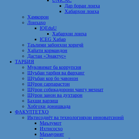
UNICAC
Дар бораи лоиҳа
Хабарҳои лоиҳа
Ҳамкорон
Лоихаҳо
IQEduU
Хабарҳои лоиҳа
ICEG Хабар
Таълими забонҳои хориҷӣ
Ҳайати кормандон
Дастаи «Энактус»
ТАРБИЯ
Муқовимат ба коррупсия
Шуъбаи тарбия ва фарҳанг
Шӯъбаи кор бо ҷавонон
Шўрои сарпарастон
Шўрои собиқадорони ҷангу меҳнат
Шӯрои занон ва духтарон
Бахши варзиш
Хобгоҳи донишкада
ФАКУЛТЕТҲО
Иқтисодиёт ва технологияҳои инноватсионӣ
Маълумот
Ихтисосҳо
Маъмурият