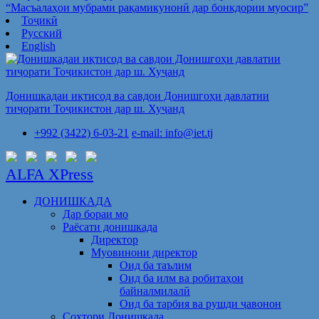
“Масъалаҳои мубрами рақамикунонӣ дар бонкдории муосир”
Тоҷикӣ
Русский
English
Донишкадаи иқтисод ва савдои Донишгоҳи давлатии
тиҷорати Тоҷикистон дар ш. Хуҷанд
+992 (3422) 6-03-21
e-mail: info@iet.tj
ALFA XPress
ДОНИШКАДА
Дар бораи мо
Раёсати донишкада
Директор
Муовинони директор
Оид ба таълим
Оид ба илм ва робитаҳои
байналмилалӣ
Оид ба тарбия ва рушди ҷавонон
Сохтори Донишкада