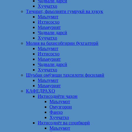
Ҷадвали дарсӣ
Ҳуҷҷатҳо
Тиҷорат, фаъолияти гумрукӣ ва ҳуқуқ
Маълумот
Ихтисосҳо
Маъмурият
Ҷадвали дарсӣ
Ҳуҷҷатҳо
Молия ва баҳисобгирии бухгалтерӣ
Маълумот
Ихтисосҳо
Маъмурият
Ҷадвали дарсӣ
Ҳуҷҷатҳо
Шуъбаи омӯзиши таҳсилоти фосилавӣ
Маълумот
Маъмурият
КАФЕДРАҲО
Иқтисодиёти ҷаҳон
Маълумот
Омузгорон
Фанҳо
Ҳуҷҷатҳо
Иқтисодиёт ва соҳибкорӣ
Маълумот