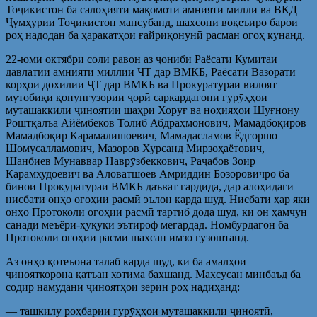
Тоҷикистон ба салоҳияти мақомоти амнияти миллӣ ва ВКД
Ҷумҳурии Тоҷикистон мансубанд, шахсони воқеъиро барои
роҳ надодан ба ҳаракатҳои ғайриқонунӣ расман огоҳ кунанд.
22-юми октябри соли равон аз ҷониби Раёсати Кумитаи
давлатии амнияти миллии ҶТ дар ВМКБ, Раёсати Вазорати
корҳои дохилии ҶТ дар ВМКБ ва Прокуратураи вилоят
мутобиқи қонунгузории ҷорӣ саркардагони гурӯҳҳои
муташаккили ҷиноятии шаҳри Хоруғ ва ноҳияҳои Шуғнону
Роштқалъа Айёмбеков Толиб Абдраҳмонович, Мамадбоқиров
Мамадбоқир Карамалишоевич, Мамадасламов Ёдгоршо
Шомусалламович, Мазоров Хурсанд Мирзоҳаётович,
Шанбиев Мунаввар Наврӯзбеккович, Раҷабов Зоир
Карамхудоевич ва Аловатшоев Амриддин Бозоровичро ба
бинои Прокуратураи ВМКБ даъват гардида, дар алоҳидагӣ
нисбати онҳо огоҳии расмӣ эълон карда шуд. Нисбати ҳар яки
онҳо Протоколи огоҳии расмӣ тартиб дода шуд, ки он ҳамчун
санади меъёрӣ-ҳуқуқӣ эътироф мегардад. Номбурдагон ба
Протоколи огоҳии расмӣ шахсан имзо гузоштанд.
Аз онҳо қотеъона талаб карда шуд, ки ба амалҳои
ҷинояткорона қатъан хотима бахшанд. Махсусан минбаъд ба
содир намудани ҷиноятҳои зерин роҳ надиҳанд:
— ташкилу роҳбарии гурӯҳҳои муташаккили ҷиноятӣ,