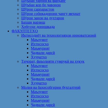
Шуъбаи тарбия ва фарҳанг
Шӯъбаи кор бо ҷавонон
Шўрои сарпарастон
Шўрои собиқадорони ҷангу меҳнат
Шӯрои занон ва духтарон
Бахши варзиш
Хобгоҳи донишкада
ФАКУЛТЕТҲО
Иқтисодиёт ва технологияҳои инноватсионӣ
Маълумот
Ихтисосҳо
Маъмурият
Ҷадвали дарсӣ
Ҳуҷҷатҳо
Тиҷорат, фаъолияти гумрукӣ ва ҳуқуқ
Маълумот
Ихтисосҳо
Маъмурият
Ҷадвали дарсӣ
Ҳуҷҷатҳо
Молия ва баҳисобгирии бухгалтерӣ
Маълумот
Ихтисосҳо
Маъмурият
Ҷадвали дарсӣ