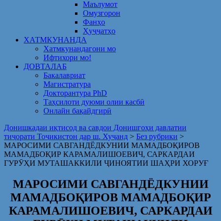
Маълумот
Омузгорон
Фанҳо
Ҳуҷҷатҳо
ХАТМКУНАНДА
Хатмкунандагони мо
Ифтихори мо!
ДОВТАЛАБ
Бакалавриат
Магистратура
Докторантура PhD
Таҳсилоти дуюми олии касбӣ
Онлайн бақайдгирӣ
Донишкадаи иқтисод ва савдои Донишгоҳи давлатии
тиҷорати Тоҷикистон дар ш. Хуҷанд
>
Без рубрики
>
МАРОСИМИ САВГАНДЁДКУНИИ МАМАДБОҚИРОВ
МАМАДБОҚИР КАРАМАЛИШОЕВИЧ, САРКАРДАИ
ГУРӮҲИ МУТАШАККИЛИ ҶИНОЯТИИ ШАҲРИ ХОРУҒ
МАРОСИМИ САВГАНДЁДКУНИИ
МАМАДБОҚИРОВ МАМАДБОҚИР
КАРАМАЛИШОЕВИЧ, САРКАРДАИ