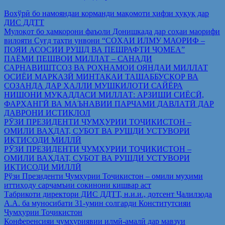
Вохўрӣ бо намояндаи корманди мақомоти ҳифзи ҳуқуқ дар
ДИС ДДТТ
Мулоқот бо ҳамкорони фаъоли Донишкада дар соҳаи маорифи
вилояти Суғд таҳти унвони “СОҲАИ ИЛМУ МАОРИФ –
ПОЯИ АСОСИИ РУШД ВА ПЕШРАФТИ ҶОМЕА”
ПАЁМИ ПЕШВОИ МИЛЛАТ – САНАДИ
САРНАВИШТСОЗ ВА РОҲНАМОИ ОЯНДАИ МИЛЛАТ
ОСИЁИ МАРКАЗӢ МИНТАҚАИ ТАШАББУСКОР ВА
СОЗАНДА ДАР ҲАЛЛИ МУШКИЛОТИ САЙЁРА
НИШОНИ МУҚАДДАСИ МИЛЛАТ: АРЗИШИ СИЁСӢ,
ФАРҲАНГӢ ВА МАЪНАВИИ ПАРЧАМИ ДАВЛАТӢ ДАР
ДАВРОНИ ИСТИҚЛОЛ
РӮЗИ ПРЕЗИДЕНТИ ҶУМҲУРИИ ТОҶИКИСТОН –
ОМИЛИ ВАҲДАТ, СУБОТ ВА РУШДИ УСТУВОРИ
ИҚТИСОДИ МИЛЛӢ
РӮЗИ ПРЕЗИДЕНТИ ҶУМҲУРИИ ТОҶИКИСТОН –
ОМИЛИ ВАҲДАТ, СУБОТ ВА РУШДИ УСТУВОРИ
ИҚТИСОДИ МИЛЛӢ
Рўзи Президенти Ҷумҳурии Тоҷикистон – омили муҳими
иттиҳоду сарҷамъии сокинони кишвар аст
Табрикоти директори ДИС ДДТТ, н.и.и., дотсент Ҷалилзода
А.А. ба муносибати 31-умин солгарди Конститутсияи
Ҷумҳурии Тоҷикистон
Конференсияи ҷумҳуриявии илмӣ-амалӣ дар мавзуи