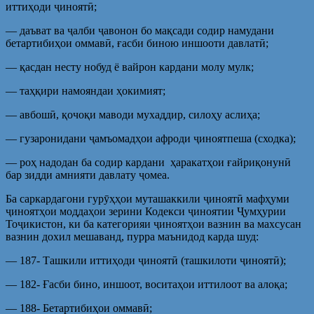
иттиҳоди ҷиноятӣ;
— даъват ва ҷалби ҷавонон бо мақсади содир намудани
бетартибиҳои оммавӣ, ғасби биною иншооти давлатӣ;
— қасдан несту нобуд ё вайрон кардани молу мулк;
— таҳқири намояндаи ҳокимият;
— авбошӣ, қочоқи маводи мухаддир, силоҳу аслиҳа;
— гузаронидани ҷамъомадҳои афроди ҷиноятпеша (сходка);
— роҳ надодан ба содир кардани ҳаракатҳои ғайриқонунӣ
бар зидди амнияти давлату ҷомеа.
Ба саркардагони гурӯҳҳои муташаккили ҷиноятӣ мафҳуми
ҷиноятҳои моддаҳои зерини Кодекси ҷиноятии Ҷумҳурии
Тоҷикистон, ки ба категорияи ҷиноятҳои вазнин ва махсусан
вазнин дохил мешаванд, пурра маънидод карда шуд:
— 187- Ташкили иттиҳоди ҷиноятӣ (ташкилоти ҷиноятӣ);
— 182- Ғасби бино, иншоот, воситаҳои иттилоот ва алоқа;
— 188- Бетартибиҳои оммавӣ;