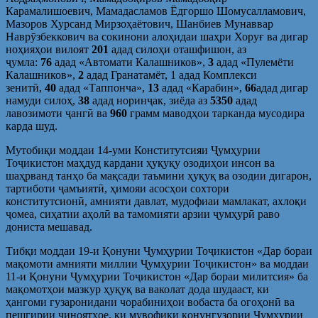
Карамалишоевич, Мамадасламов Ёдгоршо Шомусалламович,
Мазоров Хурсанд Мирзоҳаётович, Шанбиев Мунаввар
Наврӯзбеккович ва сокинони алоҳидаи шаҳри Хоруғ ва дигар
ноҳияҳои вилоят
201
адад силоҳи оташфишон, аз
ҷумла:
76
адад «Автомати Калашников»,
3
адад «Пулемёти
Калашников»,
2
адад Гранатамёт, 1 адад Комплекси
зенитӣ,
40
адад «Таппонча»,
13
адад «Карабин»,
66
адад дигар
намуди силоҳ,
38
адад норинҷак, зиёда аз
5350
адад
лавозимоти ҷангӣ ва
960
грамм маводҳои тарканда мусодира
карда шуд.
Мутобиқи моддаи 14-уми Конститутсияи Ҷумҳурии
Тоҷикистон маҳдуд кардани ҳуқуқу озодиҳои инсон ва
шаҳрванд танҳо ба мақсади таъмини ҳуқуқ ва озодии дигарон,
тартиботи ҷамъиятӣ, ҳимояи асосҳои сохтори
конститутсионӣ, амнияти давлат, мудофиаи мамлакат, ахлоқи
ҷомеа, сиҳатии аҳолӣ ва тамомияти арзии ҷумҳурӣ раво
дониста мешавад.
Тибқи моддаи 19-и Қонуни Ҷумҳурии Тоҷикистон «Дар бораи
мақомоти амнияти миллии Ҷумҳурии Тоҷикистон» ва моддаи
11-и Қонуни Ҷумҳурии Тоҷикистон «Дар бораи милитсия» ба
мақомотҳои мазкур ҳуқуқ ва ваколат дода шудааст, ки
ҳангоми гузаронидани чорабиниҳои вобаста ба огоҳонӣ ва
пешгирии ҷиноятҳое, ки мувофиқи қонунгузории Ҷумҳурии