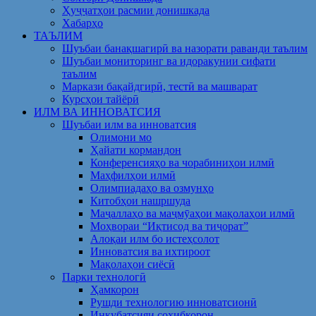
Ҳуҷҷатҳои расмии донишкада
Хабарҳо
ТАЪЛИМ
Шуъбаи банақшагирӣ ва назорати раванди таълим
Шуъбаи мониторинг ва идоракунии сифати
таълим
Маркази бақайдгирӣ, тестӣ ва машварат
Курсҳои тайёрӣ
ИЛМ ВА ИННОВАТСИЯ
Шуъбаи илм ва инноватсия
Олимони мо
Ҳайати кормандон
Конференсияҳо ва чорабиниҳои илмӣ
Маҳфилҳои илмӣ
Олимпиадаҳо ва озмунҳо
Китобҳои нашршуда
Маҷаллаҳо ва маҷмӯаҳои мақолаҳои илмӣ
Моҳвораи “Иқтисод ва тиҷорат”
Алоқаи илм бо истеҳсолот
Инноватсия ва ихтироот
Мақолаҳои сиёсӣ
Парки технологӣ
Ҳамкорон
Рушди технологию инноватсионӣ
Инкубатсияи соҳибкорон