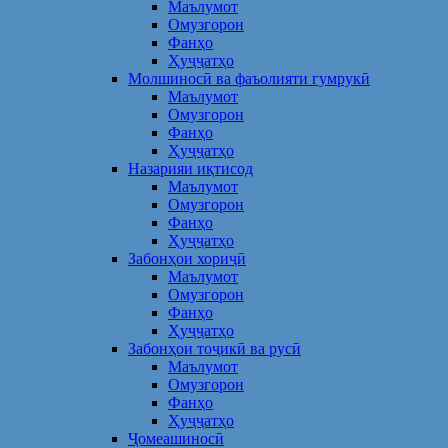
Маълумот
Омузгорон
Фанҳо
Ҳуҷҷатҳо
Молшиносӣ ва фаъолияти гумрукӣ
Маълумот
Омузгорон
Фанҳо
Ҳуҷҷатҳо
Назарияи иқтисод
Маълумот
Омузгорон
Фанҳо
Ҳуҷҷатҳо
Забонҳои хориҷӣ
Маълумот
Омузгорон
Фанҳо
Ҳуҷҷатҳо
Забонҳои тоҷикӣ ва русӣ
Маълумот
Омузгорон
Фанҳо
Ҳуҷҷатҳо
Ҷомеашиносӣ