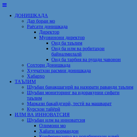
Skip
to
ДОНИШКАДА
content
Дар бораи мо
Раёсати донишкада
Директор
Муовинони директор
Оид ба таълим
Оид ба илм ва робитаҳои
байналмилалӣ
Оид ба тарбия ва рушди ҷавонон
Сохтори Донишкада
Ҳуҷҷатҳои расмии донишкада
Хабарҳо
ТАЪЛИМ
Шуъбаи банақшагирӣ ва назорати раванди таълим
Шуъбаи мониторинг ва идоракунии сифати
таълим
Маркази бақайдгирӣ, тестӣ ва машварат
Курсҳои тайёрӣ
ИЛМ ВА ИННОВАТСИЯ
Шуъбаи илм ва инноватсия
Олимони мо
Ҳайати кормандон
Конференсияҳо ва чорабиниҳои илмӣ