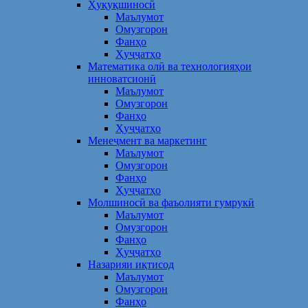
Ҳуқуқшиносӣ
Маълумот
Омузгорон
Фанҳо
Ҳуҷҷатҳо
Математика олӣ ва технологияҳои
инноватсионӣ
Маълумот
Омузгорон
Фанҳо
Ҳуҷҷатҳо
Менеҷмент ва маркетинг
Маълумот
Омузгорон
Фанҳо
Ҳуҷҷатҳо
Молшиносӣ ва фаъолияти гумрукӣ
Маълумот
Омузгорон
Фанҳо
Ҳуҷҷатҳо
Назарияи иқтисод
Маълумот
Омузгорон
Фанҳо