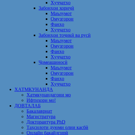
Ҳуҷҷатҳо
Забонҳои хориҷӣ
Маълумот
Омузгорон
Фанҳо
Ҳуҷҷатҳо
Забонҳои тоҷикӣ ва русӣ
Маълумот
Омузгорон
Фанҳо
Ҳуҷҷатҳо
Ҷомеашиносӣ
Маълумот
Омузгорон
Фанҳо
Ҳуҷҷатҳо
ХАТМКУНАНДА
Хатмкунандагони мо
Ифтихори мо!
ДОВТАЛАБ
Бакалавриат
Магистратура
Докторантура PhD
Таҳсилоти дуюми олии касбӣ
Онлайн бақайдгирӣ