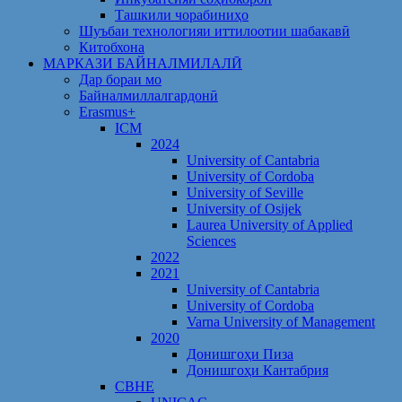
Ташкили чорабиниҳо
Шуъбаи технологияи иттилоотии шабакавӣ
Китобхона
МАРКАЗИ БАЙНАЛМИЛАЛӢ
Дар бораи мо
Байналмиллалгардонӣ
Erasmus+
ICM
2024
University of Cantabria
University of Cordoba
University of Seville
University of Osijek
Laurea University of Applied
Sciences
2022
2021
University of Cantabria
University of Cordoba
Varna University of Management
2020
Донишгоҳи Пиза
Донишгоҳи Кантабрия
CBHE