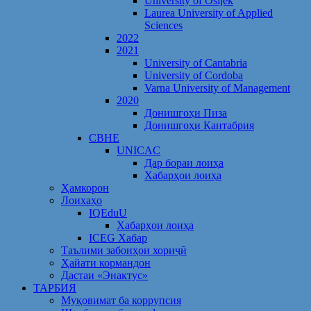
University of Osijek
Laurea University of Applied
Sciences
2022
2021
University of Cantabria
University of Cordoba
Varna University of Management
2020
Донишгоҳи Пиза
Донишгоҳи Кантабрия
CBHE
UNICAC
Дар бораи лоиҳа
Хабарҳои лоиҳа
Ҳамкорон
Лоихаҳо
IQEduU
Хабарҳои лоиҳа
ICEG Хабар
Таълими забонҳои хориҷӣ
Ҳайати кормандон
Дастаи «Энактус»
ТАРБИЯ
Муқовимат ба коррупсия