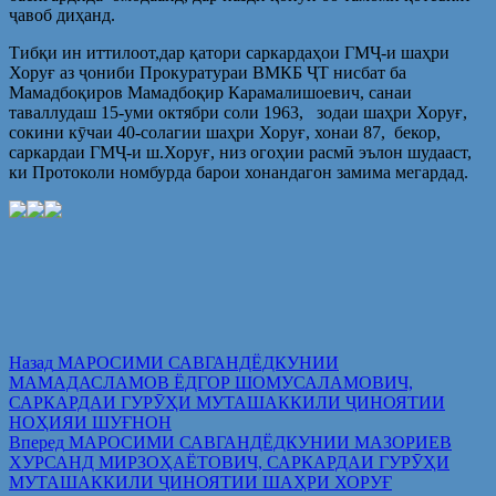
ҷавоб диҳанд.
Тибқи ин иттилоот,дар қатори саркардаҳои ГМҶ-и шаҳри
Хоруғ аз ҷониби Прокуратураи ВМКБ ҶТ нисбат ба
Мамадбоқиров Мамадбоқир Карамалишоевич, санаи
таваллудаш 15-уми октябри соли 1963, зодаи шаҳри Хоруғ,
сокини кӯчаи 40-солагии шаҳри Хоруғ, хонаи 87, бекор,
саркардаи ГМҶ-и ш.Хоруғ, низ огоҳии расмӣ эълон шудааст,
ки Протоколи номбурда барои хонандагон замима мегардад.
Post
Предыдущая
Назад
МАРОСИМИ САВГАНДЁДКУНИИ
запись:
МАМАДАСЛАМОВ ЁДГОР ШОМУСАЛАМОВИЧ,
navigation
САРКАРДАИ ГУРӮҲИ МУТАШАККИЛИ ҶИНОЯТИИ
НОҲИЯИ ШУҒНОН
Следующая
Вперед
МАРОСИМИ САВГАНДЁДКУНИИ МАЗОРИЕВ
запись:
ХУРСАНД МИРЗОҲАЁТОВИЧ, САРКАРДАИ ГУРӮҲИ
МУТАШАККИЛИ ҶИНОЯТИИ ШАҲРИ ХОРУҒ