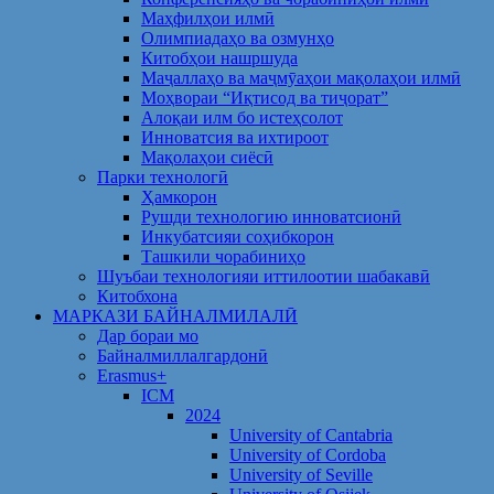
Маҳфилҳои илмӣ
Олимпиадаҳо ва озмунҳо
Китобҳои нашршуда
Маҷаллаҳо ва маҷмӯаҳои мақолаҳои илмӣ
Моҳвораи “Иқтисод ва тиҷорат”
Алоқаи илм бо истеҳсолот
Инноватсия ва ихтироот
Мақолаҳои сиёсӣ
Парки технологӣ
Ҳамкорон
Рушди технологию инноватсионӣ
Инкубатсияи соҳибкорон
Ташкили чорабиниҳо
Шуъбаи технологияи иттилоотии шабакавӣ
Китобхона
МАРКАЗИ БАЙНАЛМИЛАЛӢ
Дар бораи мо
Байналмиллалгардонӣ
Erasmus+
ICM
2024
University of Cantabria
University of Cordoba
University of Seville