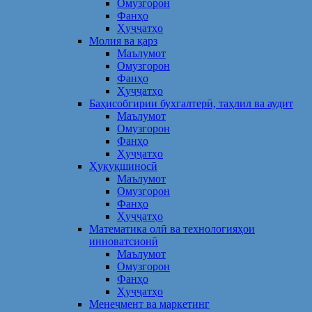
Омузгорон
Фанҳо
Ҳуҷҷатҳо
Молия ва қарз
Маълумот
Омузгорон
Фанҳо
Ҳуҷҷатҳо
Баҳисобгирии бухгалтерӣ, таҳлил ва аудит
Маълумот
Омузгорон
Фанҳо
Ҳуҷҷатҳо
Ҳуқуқшиносӣ
Маълумот
Омузгорон
Фанҳо
Ҳуҷҷатҳо
Математика олӣ ва технологияҳои
инноватсионӣ
Маълумот
Омузгорон
Фанҳо
Ҳуҷҷатҳо
Менеҷмент ва маркетинг