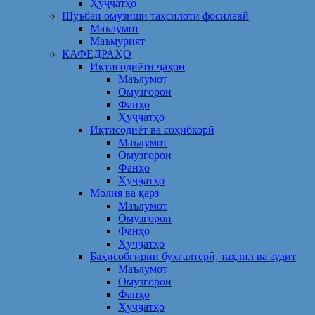
Ҳуҷҷатҳо
Шуъбаи омӯзиши таҳсилоти фосилавӣ
Маълумот
Маъмурият
КАФЕДРАҲО
Иқтисодиёти ҷаҳон
Маълумот
Омузгорон
Фанҳо
Ҳуҷҷатҳо
Иқтисодиёт ва соҳибкорӣ
Маълумот
Омузгорон
Фанҳо
Ҳуҷҷатҳо
Молия ва қарз
Маълумот
Омузгорон
Фанҳо
Ҳуҷҷатҳо
Баҳисобгирии бухгалтерӣ, таҳлил ва аудит
Маълумот
Омузгорон
Фанҳо
Ҳуҷҷатҳо