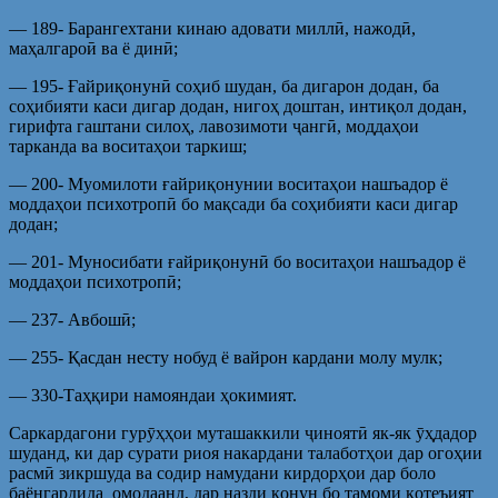
— 189- Барангехтани кинаю адовати миллӣ, нажодӣ,
маҳалгароӣ ва ё динӣ;
— 195- Ғайриқонунӣ соҳиб шудан, ба дигарон додан, ба
соҳибияти каси дигар додан, нигоҳ доштан, интиқол додан,
гирифта гаштани силоҳ, лавозимоти ҷангӣ, моддаҳои
тарканда ва воситаҳои таркиш;
— 200- Муомилоти ғайриқонунии воситаҳои нашъадор ё
моддаҳои психотропӣ бо мақсади ба соҳибияти каси дигар
додан;
— 201- Муносибати ғайриқонунӣ бо воситаҳои нашъадор ё
моддаҳои психотропӣ;
— 237- Авбошӣ;
— 255- Қасдан несту нобуд ё вайрон кардани молу мулк;
— 330-Таҳқири намояндаи ҳокимият.
Саркардагони гурӯҳҳои муташаккили ҷиноятӣ як-як ӯҳдадор
шуданд, ки дар сурати риоя накардани талаботҳои дар огоҳии
расмӣ зикршуда ва содир намудани кирдорҳои дар боло
баёнгардида омодаанд, дар назди қонун бо тамоми қотеъият