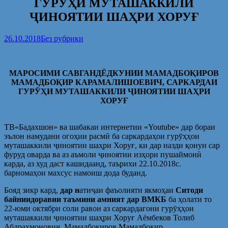
ГУРӮҲИ МУТАШАККИЛИ
ҶИНОЯТИИ ШАҲРИ ХОРУҒ
26.10.2018
Без рубрики
МАРОСИМИ САВГАНДЁДКУНИИ МАМАДБОҚИРОВ
МАМАДБОҚИР КАРАМАЛИШОЕВИЧ, САРКАРДАИ
ГУРӮҲИ МУТАШАККИЛИ ҶИНОЯТИИ ШАҲРИ
ХОРУҒ
ТВ«Бадахшон» ва шабакаи интернетии «Youtube» дар бораи
эълон намудани огоҳии расмӣ ба саркардаҳои гурӯҳҳои
муташаккили ҷиноятии шаҳри Хоруғ, ки дар назди қонун сар
фуруд оварда ва аз аъмоли ҷиноятии изҳори пушаймонӣ
карда, аз худ даст кашидаанд, таърихи 22.10.2018с.
барномаҳои махсус намоиш дода буданд.
Бояд зикр кард,
дар н
атиҷаи фаъолияти якмоҳаи
Ситоди
байниидоравии таъмини амният дар ВМКБ
ба ҳолати то
22-юми октябри соли равон аз саркардагони гурӯҳҳои
муташаккили ҷиноятии шаҳри Хоруғ Аёмбеков Толиб
Абдраҳмонович, Мамадбоқиров Мамадбоқир