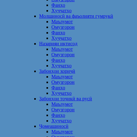
Фанҳо
Ҳуҷҷатҳо
Молшиносӣ ва фаъолияти гумрукӣ
Маълумот
Омузгорон
Фанҳо
Ҳуҷҷатҳо
Назарияи иқтисод
Маълумот
Омузгорон
Фанҳо
Ҳуҷҷатҳо
Забонҳои хориҷӣ
Маълумот
Омузгорон
Фанҳо
Ҳуҷҷатҳо
Забонҳои тоҷикӣ ва русӣ
Маълумот
Омузгорон
Фанҳо
Ҳуҷҷатҳо
Ҷомеашиносӣ
Маълумот