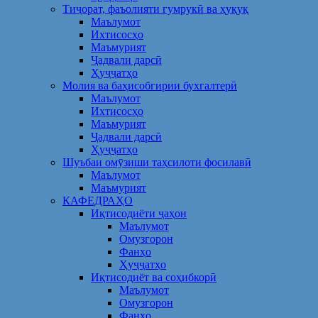
Тиҷорат, фаъолияти гумрукӣ ва ҳуқуқ
Маълумот
Ихтисосҳо
Маъмурият
Ҷадвали дарсӣ
Ҳуҷҷатҳо
Молия ва баҳисобгирии бухгалтерӣ
Маълумот
Ихтисосҳо
Маъмурият
Ҷадвали дарсӣ
Ҳуҷҷатҳо
Шуъбаи омӯзиши таҳсилоти фосилавӣ
Маълумот
Маъмурият
КАФЕДРАҲО
Иқтисодиёти ҷаҳон
Маълумот
Омузгорон
Фанҳо
Ҳуҷҷатҳо
Иқтисодиёт ва соҳибкорӣ
Маълумот
Омузгорон
Фанҳо