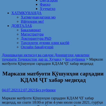
Омузгорон
Фанҳо
Ҳуҷҷатҳо
ХАТМКУНАНДА
Хатмкунандагони мо
Ифтихори мо!
ДОВТАЛАБ
Бакалавриат
Магистратура
Докторантура PhD
Таҳсилоти дуюми олии касбӣ
Онлайн бақайдгирӣ
Донишкадаи иқтисод ва савдои Донишгоҳи давлатии
тиҷорати Тоҷикистон дар ш. Хуҷанд
>
Без рубрики
>
Маркази
матбуоти Қӯшунҳои сарҳадии КДАМ ҶТ хабар медиҳад
Маркази матбуоти Қӯшунҳои сарҳадии
КДАМ ҶТ хабар медиҳад
04.07.2021
12.07.2021
Без рубрики
Маркази матбуоти Қӯшунҳои сарҳадии КДАМ ҶТ хабар
медиҳад, ки соати 18:00-и рӯзи 4-уми июли соли 2021, гурӯҳи