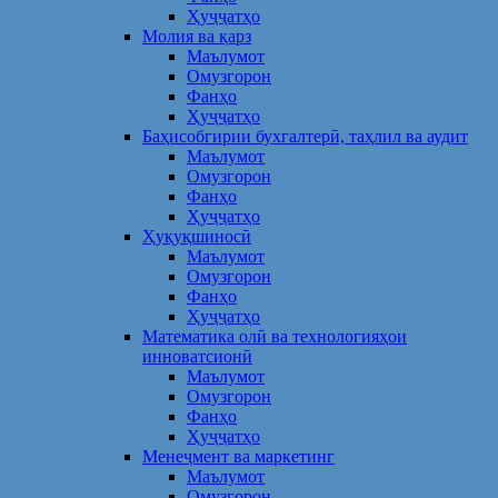
Ҳуҷҷатҳо
Молия ва қарз
Маълумот
Омузгорон
Фанҳо
Ҳуҷҷатҳо
Баҳисобгирии бухгалтерӣ, таҳлил ва аудит
Маълумот
Омузгорон
Фанҳо
Ҳуҷҷатҳо
Ҳуқуқшиносӣ
Маълумот
Омузгорон
Фанҳо
Ҳуҷҷатҳо
Математика олӣ ва технологияҳои
инноватсионӣ
Маълумот
Омузгорон
Фанҳо
Ҳуҷҷатҳо
Менеҷмент ва маркетинг
Маълумот
Омузгорон