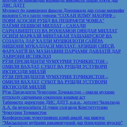
Вохўрӣ бо намояндаи корманди мақомоти ҳифзи ҳуқуқ дар
ДИС ДДТТ
Мулоқот бо ҳамкорони фаъоли Донишкада дар соҳаи маорифи
вилояти Суғд таҳти унвони “СОҲАИ ИЛМУ МАОРИФ –
ПОЯИ АСОСИИ РУШД ВА ПЕШРАФТИ ҶОМЕА”
ПАЁМИ ПЕШВОИ МИЛЛАТ – САНАДИ
САРНАВИШТСОЗ ВА РОҲНАМОИ ОЯНДАИ МИЛЛАТ
ОСИЁИ МАРКАЗӢ МИНТАҚАИ ТАШАББУСКОР ВА
СОЗАНДА ДАР ҲАЛЛИ МУШКИЛОТИ САЙЁРА
НИШОНИ МУҚАДДАСИ МИЛЛАТ: АРЗИШИ СИЁСӢ,
ФАРҲАНГӢ ВА МАЪНАВИИ ПАРЧАМИ ДАВЛАТӢ ДАР
ДАВРОНИ ИСТИҚЛОЛ
РӮЗИ ПРЕЗИДЕНТИ ҶУМҲУРИИ ТОҶИКИСТОН –
ОМИЛИ ВАҲДАТ, СУБОТ ВА РУШДИ УСТУВОРИ
ИҚТИСОДИ МИЛЛӢ
РӮЗИ ПРЕЗИДЕНТИ ҶУМҲУРИИ ТОҶИКИСТОН –
ОМИЛИ ВАҲДАТ, СУБОТ ВА РУШДИ УСТУВОРИ
ИҚТИСОДИ МИЛЛӢ
Рўзи Президенти Ҷумҳурии Тоҷикистон – омили муҳими
иттиҳоду сарҷамъии сокинони кишвар аст
Табрикоти директори ДИС ДДТТ, н.и.и., дотсент Ҷалилзода
А.А. ба муносибати 31-умин солгарди Конститутсияи
Ҷумҳурии Тоҷикистон
Конференсияи ҷумҳуриявии илмӣ-амалӣ дар мавзуи
“Масъалаҳои мубрами рақамикунонӣ дар бонкдории муосир”