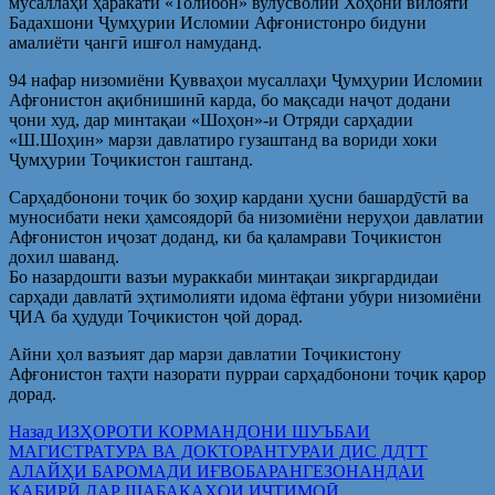
мусаллаҳи ҳаракати «Толибон» вулусволии Хоҳони вилояти
Бадахшони Ҷумҳурии Исломии Афғонистонро бидуни
амалиёти ҷангӣ ишғол намуданд.
94 нафар низомиёни Қувваҳои мусаллаҳи Ҷумҳурии Исломии
Афғонистон ақибнишинӣ карда, бо мақсади наҷот додани
ҷони худ, дар минтақаи «Шоҳон»-и Отряди сарҳадии
«Ш.Шоҳин» марзи давлатиро гузаштанд ва вориди хоки
Ҷумҳурии Тоҷикистон гаштанд.
Сарҳадбонони тоҷик бо зоҳир кардани ҳусни башардӯстӣ ва
муносибати неки ҳамсоядорӣ ба низомиёни неруҳои давлатии
Афғонистон иҷозат доданд, ки ба қаламрави Тоҷикистон
дохил шаванд.
Бо назардошти вазъи мураккаби минтақаи зикргардидаи
сарҳади давлатӣ эҳтимолияти идома ёфтани убури низомиёни
ҶИА ба ҳудуди Тоҷикистон ҷой дорад.
Айни ҳол вазъият дар марзи давлатии Тоҷикистону
Афғонистон таҳти назорати пурраи сарҳадбонони тоҷик қарор
дорад.
Post
Предыдущая
Назад
ИЗҲОРОТИ КОРМАНДОНИ ШУЪБАИ
запись:
МАГИСТРАТУРА ВА ДОКТОРАНТУРАИ ДИС ДДТТ
navigation
АЛАЙҲИ БАРОМАДИ ИҒВОБАРАНГЕЗОНАНДАИ
КАБИРӢ ДАР ШАБАКАҲОИ ИҶТИМОӢ