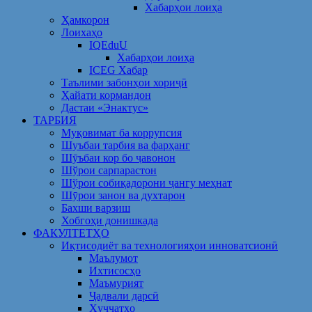
Хабарҳои лоиҳа
Ҳамкорон
Лоихаҳо
IQEduU
Хабарҳои лоиҳа
ICEG Хабар
Таълими забонҳои хориҷӣ
Ҳайати кормандон
Дастаи «Энактус»
ТАРБИЯ
Муқовимат ба коррупсия
Шуъбаи тарбия ва фарҳанг
Шӯъбаи кор бо ҷавонон
Шўрои сарпарастон
Шўрои собиқадорони ҷангу меҳнат
Шӯрои занон ва духтарон
Бахши варзиш
Хобгоҳи донишкада
ФАКУЛТЕТҲО
Иқтисодиёт ва технологияҳои инноватсионӣ
Маълумот
Ихтисосҳо
Маъмурият
Ҷадвали дарсӣ
Ҳуҷҷатҳо