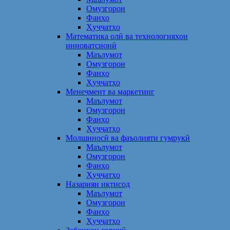
Омузгорон
Фанҳо
Ҳуҷҷатҳо
Математика олӣ ва технологияҳои
инноватсионӣ
Маълумот
Омузгорон
Фанҳо
Ҳуҷҷатҳо
Менеҷмент ва маркетинг
Маълумот
Омузгорон
Фанҳо
Ҳуҷҷатҳо
Молшиносӣ ва фаъолияти гумрукӣ
Маълумот
Омузгорон
Фанҳо
Ҳуҷҷатҳо
Назарияи иқтисод
Маълумот
Омузгорон
Фанҳо
Ҳуҷҷатҳо