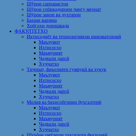
Шўрои сарпарастон
Шўрои собиқадорони ҷангу меҳнат
Шӯрои занон ва духтарон
Бахши варзиш
Хобгоҳи донишкада
ФАКУЛТЕТҲО
Иқтисодиёт ва технологияҳои инноватсионӣ
Маълумот
Ихтисосҳо
Маъмурият
Ҷадвали дарсӣ
Ҳуҷҷатҳо
Тиҷорат, фаъолияти гумрукӣ ва ҳуқуқ
Маълумот
Ихтисосҳо
Маъмурият
Ҷадвали дарсӣ
Ҳуҷҷатҳо
Молия ва баҳисобгирии бухгалтерӣ
Маълумот
Ихтисосҳо
Маъмурият
Ҷадвали дарсӣ
Ҳуҷҷатҳо
Шуъбаи омӯзиши таҳсилоти фосилавӣ