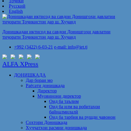
Тоҷикӣ
Русский
English
Донишкадаи иқтисод ва савдои Донишгоҳи давлатии
тиҷорати Тоҷикистон дар ш. Хуҷанд
+992 (3422) 6-03-21
e-mail: info@iet.tj
ALFA XPress
ДОНИШКАДА
Дар бораи мо
Раёсати донишкада
Директор
Муовинони директор
Оид ба таълим
Оид ба илм ва робитаҳои
байналмилалӣ
Оид ба тарбия ва рушди ҷавонон
Сохтори Донишкада
Ҳуҷҷатҳои расмии донишкада