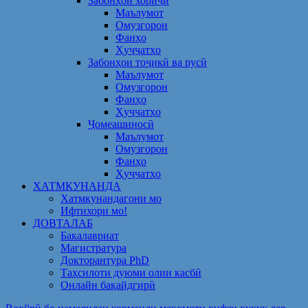
Забонҳои хориҷӣ
Маълумот
Омузгорон
Фанҳо
Ҳуҷҷатҳо
Забонҳои тоҷикӣ ва русӣ
Маълумот
Омузгорон
Фанҳо
Ҳуҷҷатҳо
Ҷомеашиносӣ
Маълумот
Омузгорон
Фанҳо
Ҳуҷҷатҳо
ХАТМКУНАНДА
Хатмкунандагони мо
Ифтихори мо!
ДОВТАЛАБ
Бакалавриат
Магистратура
Докторантура PhD
Таҳсилоти дуюми олии касбӣ
Онлайн бақайдгирӣ