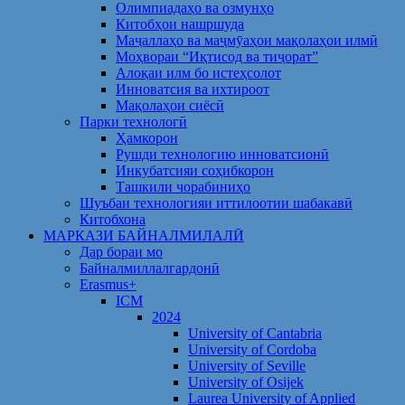
Олимпиадаҳо ва озмунҳо
Китобҳои нашршуда
Маҷаллаҳо ва маҷмӯаҳои мақолаҳои илмӣ
Моҳвораи “Иқтисод ва тиҷорат”
Алоқаи илм бо истеҳсолот
Инноватсия ва ихтироот
Мақолаҳои сиёсӣ
Парки технологӣ
Ҳамкорон
Рушди технологию инноватсионӣ
Инкубатсияи соҳибкорон
Ташкили чорабиниҳо
Шуъбаи технологияи иттилоотии шабакавӣ
Китобхона
МАРКАЗИ БАЙНАЛМИЛАЛӢ
Дар бораи мо
Байналмиллалгардонӣ
Erasmus+
ICM
2024
University of Cantabria
University of Cordoba
University of Seville
University of Osijek
Laurea University of Applied