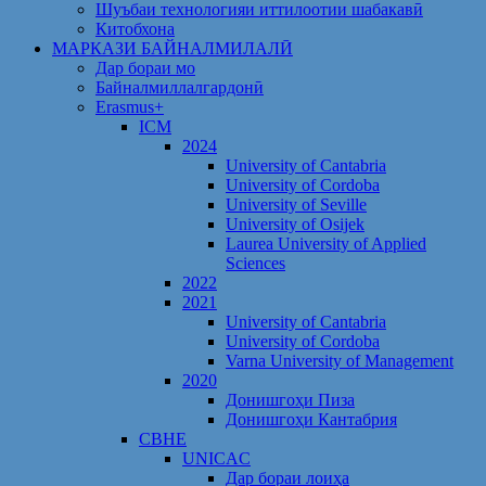
Шуъбаи технологияи иттилоотии шабакавӣ
Китобхона
МАРКАЗИ БАЙНАЛМИЛАЛӢ
Дар бораи мо
Байналмиллалгардонӣ
Erasmus+
ICM
2024
University of Cantabria
University of Cordoba
University of Seville
University of Osijek
Laurea University of Applied
Sciences
2022
2021
University of Cantabria
University of Cordoba
Varna University of Management
2020
Донишгоҳи Пиза
Донишгоҳи Кантабрия
CBHE
UNICAC
Дар бораи лоиҳа