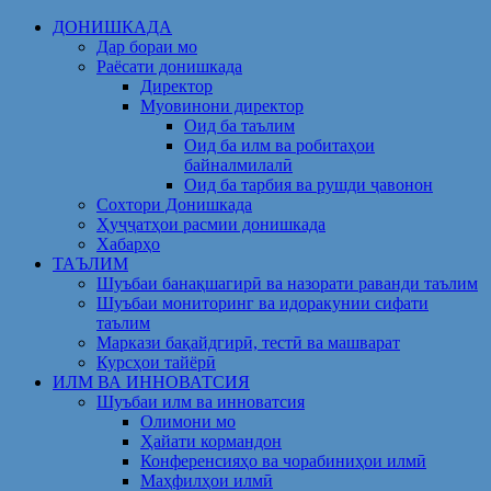
Skip
ДОНИШКАДА
to
Дар бораи мо
content
Раёсати донишкада
Директор
Муовинони директор
Оид ба таълим
Оид ба илм ва робитаҳои
байналмилалӣ
Оид ба тарбия ва рушди ҷавонон
Сохтори Донишкада
Ҳуҷҷатҳои расмии донишкада
Хабарҳо
ТАЪЛИМ
Шуъбаи банақшагирӣ ва назорати раванди таълим
Шуъбаи мониторинг ва идоракунии сифати
таълим
Маркази бақайдгирӣ, тестӣ ва машварат
Курсҳои тайёрӣ
ИЛМ ВА ИННОВАТСИЯ
Шуъбаи илм ва инноватсия
Олимони мо
Ҳайати кормандон
Конференсияҳо ва чорабиниҳои илмӣ
Маҳфилҳои илмӣ