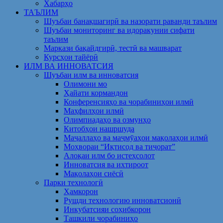
Хабарҳо
ТАЪЛИМ
Шуъбаи банақшагирӣ ва назорати раванди таълим
Шуъбаи мониторинг ва идоракунии сифати
таълим
Маркази бақайдгирӣ, тестӣ ва машварат
Курсҳои тайёрӣ
ИЛМ ВА ИННОВАТСИЯ
Шуъбаи илм ва инноватсия
Олимони мо
Ҳайати кормандон
Конференсияҳо ва чорабиниҳои илмӣ
Маҳфилҳои илмӣ
Олимпиадаҳо ва озмунҳо
Китобҳои нашршуда
Маҷаллаҳо ва маҷмӯаҳои мақолаҳои илмӣ
Моҳвораи “Иқтисод ва тиҷорат”
Алоқаи илм бо истеҳсолот
Инноватсия ва ихтироот
Мақолаҳои сиёсӣ
Парки технологӣ
Ҳамкорон
Рушди технологию инноватсионӣ
Инкубатсияи соҳибкорон
Ташкили чорабиниҳо