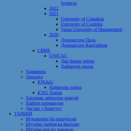
Sciences
2022
2021
University of Cantabria
University of Cordoba
Varna University of Management
2020
Донишгоҳи Пиза
Донишгоҳи Кантабрия
CBHE
UNICAC
Дар бораи лоиҳа
Хабарҳои лоиҳа
Ҳамкорон
Лоихаҳо
IQEduU
Хабарҳои лоиҳа
ICEG Хабар
Таълими забонҳои хориҷӣ
Ҳайати кормандон
Дастаи «Энактус»
ТАРБИЯ
Муқовимат ба коррупсия
Шуъбаи тарбия ва фарҳанг
Шӯъбаи кор бо ҷавонон