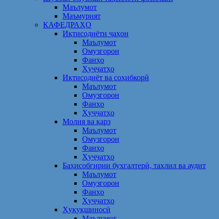
Маълумот
Маъмурият
КАФЕДРАҲО
Иқтисодиёти ҷаҳон
Маълумот
Омузгорон
Фанҳо
Ҳуҷҷатҳо
Иқтисодиёт ва соҳибкорӣ
Маълумот
Омузгорон
Фанҳо
Ҳуҷҷатҳо
Молия ва қарз
Маълумот
Омузгорон
Фанҳо
Ҳуҷҷатҳо
Баҳисобгирии бухгалтерӣ, таҳлил ва аудит
Маълумот
Омузгорон
Фанҳо
Ҳуҷҷатҳо
Ҳуқуқшиносӣ
Маълумот