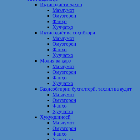
Иқтисодиёти ҷаҳон
Маълумот
Омузгорон
Фанҳо
Ҳуҷҷатҳо
Иқтисодиёт ва соҳибкорӣ
Маълумот
Омузгорон
Фанҳо
Ҳуҷҷатҳо
Молия ва қарз
Маълумот
Омузгорон
Фанҳо
Ҳуҷҷатҳо
Баҳисобгирии бухгалтерӣ, таҳлил ва аудит
Маълумот
Омузгорон
Фанҳо
Ҳуҷҷатҳо
Ҳуқуқшиносӣ
Маълумот
Омузгорон
Фанҳо
Ҳуҷҷатҳо