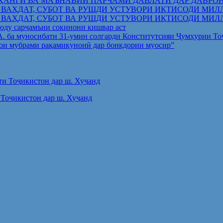
ҲАНГӢ ВА МАЪНАВИИ ПАРЧАМИ ДАВЛАТӢ ДАР ДАВРО
 ВАҲДАТ, СУБОТ ВА РУШДИ УСТУВОРИ ИҚТИСОДИ МИЛ
 ВАҲДАТ, СУБОТ ВА РУШДИ УСТУВОРИ ИҚТИСОДИ МИЛ
оду сарҷамъии сокинони кишвар аст
.А. ба муносибати 31-умин солгарди Конститутсияи Ҷумҳурии Т
ои мубрами рақамикунонӣ дар бонкдории муосир”
Тоҷикистон дар ш. Хуҷанд