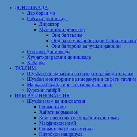
Skip
ДОНИШКАДА
to
Дар бораи мо
content
Раёсати донишкада
Директор
Муовинони директор
Оид ба таълим
Оид ба илм ва робитаҳои байналмилалӣ
Оид ба тарбия ва рушди ҷавонон
Сохтори Донишкада
Ҳуҷҷатҳои расмии донишкада
Хабарҳо
ТАЪЛИМ
Шуъбаи банақшагирӣ ва назорати раванди таълим
Шуъбаи мониторинг ва идоракунии сифати таълим
Маркази бақайдгирӣ, тестӣ ва машварат
Курсҳои тайёрӣ
ИЛМ ВА ИННОВАТСИЯ
Шуъбаи илм ва инноватсия
Олимони мо
Ҳайати кормандон
Конференсияҳо ва чорабиниҳои илмӣ
Маҳфилҳои илмӣ
Олимпиадаҳо ва озмунҳо
Китобҳои нашршуда