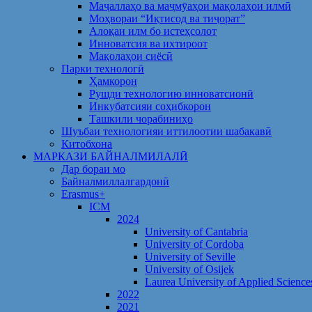
Маҷаллаҳо ва маҷмӯаҳои мақолаҳои илмӣ
Моҳвораи “Иқтисод ва тиҷорат”
Алоқаи илм бо истеҳсолот
Инноватсия ва ихтироот
Мақолаҳои сиёсӣ
Парки технологӣ
Ҳамкорон
Рушди технологию инноватсионӣ
Инкубатсияи соҳибкорон
Ташкили чорабиниҳо
Шуъбаи технологияи иттилоотии шабакавӣ
Китобхона
МАРКАЗИ БАЙНАЛМИЛАЛӢ
Дар бораи мо
Байналмиллалгардонӣ
Erasmus+
ICM
2024
University of Cantabria
University of Cordoba
University of Seville
University of Osijek
Laurea University of Applied Science
2022
2021