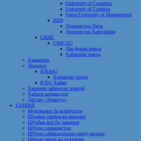
University of Cantabria
University of Cordoba
Varna University of Management
2020
Донишгоҳи Пиза
Донишгоҳи Кантабрия
CBHE
UNICAC
Дар бораи лоиҳа
Хабарҳои лоиҳа
Ҳамкорон
Лоихаҳо
IQEduU
Хабарҳои лоиҳа
ICEG Хабар
Таълими забонҳои хориҷӣ
Ҳайати кормандон
Дастаи «Энактус»
ТАРБИЯ
Муқовимат ба коррупсия
Шуъбаи тарбия ва фарҳанг
Шӯъбаи кор бо ҷавонон
Шўрои сарпарастон
Шўрои собиқадорони ҷангу меҳнат
Шӯрои занон ва духтарон