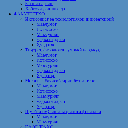
Бахши варзиш
Хобгоҳи донишкада
ФАКУЛТЕТҲО
Иқтисодиёт ва технологияҳои инноватсионӣ
Маълумот
Ихтисосҳо
Маъмурият
Ҷадвали дарсӣ
Ҳуҷҷатҳо
Тиҷорат, фаъолияти гумрукӣ ва ҳуқуқ
Маълумот
Ихтисосҳо
Маъмурият
Ҷадвали дарсӣ
Ҳуҷҷатҳо
Молия ва баҳисобгирии бухгалтерӣ
Маълумот
Ихтисосҳо
Маъмурият
Ҷадвали дарсӣ
Ҳуҷҷатҳо
Шуъбаи омӯзиши таҳсилоти фосилавӣ
Маълумот
Маъмурият
КАФЕДРАҲО