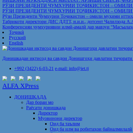
НИШОНИ МУҚАДДАСИ МИЛЛАТ: АРЗИШИ СИЁСӢ, ФАР
РӮЗИ ПРЕЗИДЕНТИ ҶУМҲУРИИ ТОҶИКИСТОН – ОМИЛИ
РӮЗИ ПРЕЗИДЕНТИ ҶУМҲУРИИ ТОҶИКИСТОН – ОМИЛИ
Рўзи Президенти Ҷумҳурии Тоҷикистон – омили муҳими иттиҳ
Табрикоти директори ДИС ДДТТ, н.и.и., дотсент Ҷалилзода А
Конференсияи ҷумҳуриявии илмӣ-амалӣ дар мавзуи “Масъалаҳ
Тоҷикӣ
Русский
English
Донишкадаи иқтисод ва савдои Донишгоҳи давлатии тиҷорати 
+992 (3422) 6-03-21
e-mail: info@iet.tj
ALFA XPress
ДОНИШКАДА
Дар бораи мо
Раёсати донишкада
Директор
Муовинони директор
Оид ба таълим
Оид ба илм ва робитаҳои байналмилалӣ