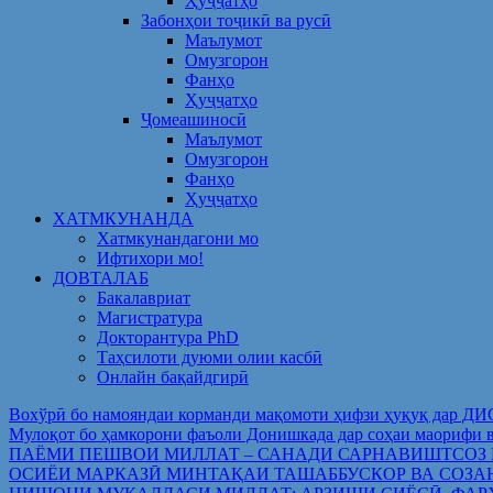
Ҳуҷҷатҳо
Забонҳои тоҷикӣ ва русӣ
Маълумот
Омузгорон
Фанҳо
Ҳуҷҷатҳо
Ҷомеашиносӣ
Маълумот
Омузгорон
Фанҳо
Ҳуҷҷатҳо
ХАТМКУНАНДА
Хатмкунандагони мо
Ифтихори мо!
ДОВТАЛАБ
Бакалавриат
Магистратура
Докторантура PhD
Таҳсилоти дуюми олии касбӣ
Онлайн бақайдгирӣ
Вохўрӣ бо намояндаи корманди мақомоти ҳифзи ҳуқуқ дар Д
Мулоқот бо ҳамкорони фаъоли Донишкада дар соҳаи ма
ПАЁМИ ПЕШВОИ МИЛЛАТ – САНАДИ САРНАВИШТСОЗ
ОСИЁИ МАРКАЗӢ МИНТАҚАИ ТАШАББУСКОР ВА СОЗА