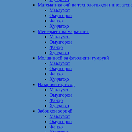
Математика олӣ ва технологияҳои инноватси
Маълумот
Омузгорон
Фанҳо
Ҳуҷҷатҳо
Менеҷмент ва маркетинг
Маълумот
Омузгорон
Фанҳо
Ҳуҷҷатҳо
Молшиносӣ ва фаъолияти гумрукӣ
Маълумот
Омузгорон
Фанҳо
Ҳуҷҷатҳо
Назарияи иқтисод
Маълумот
Омузгорон
Фанҳо
Ҳуҷҷатҳо
Забонҳои хориҷӣ
Маълумот
Омузгорон
Фанҳо