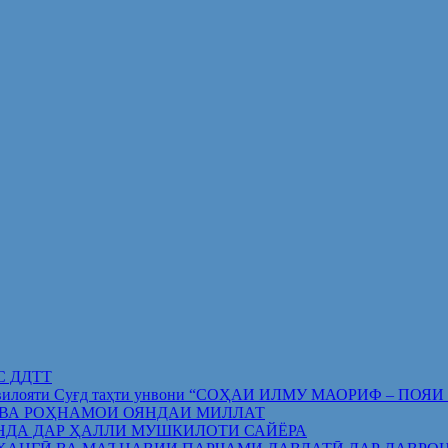
ИС ДДТТ
орифи вилояти Суғд таҳти унвони “СОҲАИ ИЛМУ МАОРИФ –
 ВА РОҲНАМОИ ОЯНДАИ МИЛЛАТ
НДА ДАР ҲАЛЛИ МУШКИЛОТИ САЙЁРА