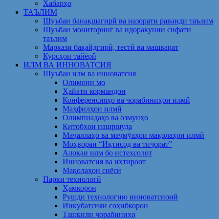
Хабарҳо
ТАЪЛИМ
Шуъбаи банақшагирӣ ва назорати раванди таълим
Шуъбаи мониторинг ва идоракунии сифати
таълим
Маркази бақайдгирӣ, тестӣ ва машварат
Курсҳои тайёрӣ
ИЛМ ВА ИННОВАТСИЯ
Шуъбаи илм ва инноватсия
Олимони мо
Ҳайати кормандон
Конференсияҳо ва чорабиниҳои илмӣ
Маҳфилҳои илмӣ
Олимпиадаҳо ва озмунҳо
Китобҳои нашршуда
Маҷаллаҳо ва маҷмӯаҳои мақолаҳои илмӣ
Моҳвораи “Иқтисод ва тиҷорат”
Алоқаи илм бо истеҳсолот
Инноватсия ва ихтироот
Мақолаҳои сиёсӣ
Парки технологӣ
Ҳамкорон
Рушди технологию инноватсионӣ
Инкубатсияи соҳибкорон
Ташкили чорабиниҳо