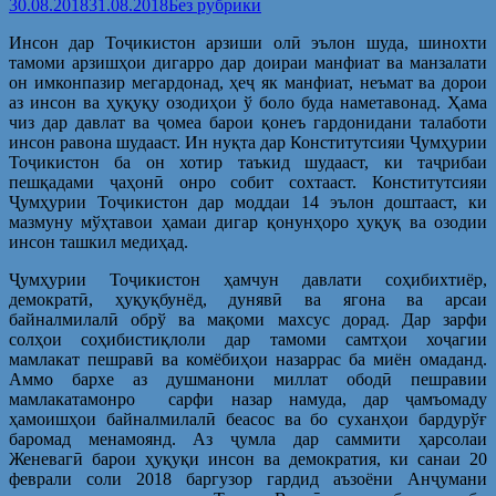
30.08.2018
31.08.2018
Без рубрики
Инсон дар Тоҷикистон арзиши олӣ эълон шуда, шинохти
тамоми арзишҳои дигарро дар доираи манфиат ва манзалати
он имконпазир мегардонад, ҳеҷ як манфиат, неъмат ва дорои
аз инсон ва ҳуқуқу озодиҳои ў боло буда наметавонад. Ҳама
чиз дар давлат ва ҷомеа барои қонеъ гардонидани талаботи
инсон равона шудааст. Ин нуқта дар Конститутсияи Ҷумҳурии
Тоҷикистон ба он хотир таъкид шудааст, ки таҷрибаи
пешқадами ҷаҳонӣ онро собит сохтааст. Конститутсияи
Ҷумҳурии Тоҷикистон дар моддаи 14 эълон доштааст, ки
мазмуну мўҳтавои ҳамаи дигар қонунҳоро ҳуқуқ ва озодии
инсон ташкил медиҳад.
Ҷумҳурии Тоҷикистон ҳамчун давлати соҳибихтиёр,
демократӣ, ҳуқуқбунёд, дунявӣ ва ягона ва арсаи
байналмилалӣ обрў ва мақоми махсус дорад. Дар зарфи
солҳои соҳибистиқлоли дар тамоми самтҳои хоҷагии
мамлакат пешравӣ ва комёбиҳои назаррас ба миён омаданд.
Аммо бархе аз душманони миллат ободӣ пешравии
мамлакатамонро сарфи назар намуда, дар ҷамъомаду
ҳамоишҳои байналмилалӣ беасос ва бо суханҳои бардурўғ
баромад менамоянд. Аз ҷумла дар саммити ҳарсолаи
Женевагӣ барои ҳуқуқи инсон ва демократия, ки санаи 20
феврали соли 2018 баргузор гардид аъзоёни Анҷумани