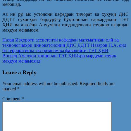
мебошад.
Аз ин рў, мо устодони кафедраи тиҷорат ва ҳуқуқи ДИС
ДДТТ суханҳои бардурўғу бўҳтононаи саркардаҳои ТЭТ
ҲНИ ва аъзоёни Анҷумани озодандешони тоҷикро шадидан
маҳкум менамоем.
Post
Предыдущая
Назад
Изҳороти ассистенти кафедраи математикаи олӣ ва
запись:
технологияҳои инноватсионии ДИС ДДТТ Назаров П.А. оид
navigation
ба терроризм ва экстремизм ва фаъолияти ТЭТ ҲНИ
Следующая
Вперед
Амалҳои хоинонаи ТЭТ ҲНИ-ро мардуми тоҷик
запись:
маҳкум менамоянд
Leave a Reply
Your email address will not be published.
Required fields are
marked
*
Comment
*