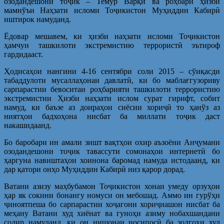
озодандешони тоҷик – Темур Варқӣ ва роҳбари ҳизби
мамнўъи Наҳзати исломи Тоҷикистон Муҳиддин Кабирӣ
иштирок намуданд.
Ёдовар мешавем, ки ҳизби наҳзати исломи Тоҷикистон
ҳамчун ташкилоти экстремистию террористӣ эътироф
гардидааст.
Ҳодисаҳои нангини 4-16 сентябри соли 2015 – сўиқасди
табаддулоти мусаллаҳонаи давлатӣ, ки бо маблағгузориву
сарпарастии бевоситаи роҳбарияти ташкилоти террористию
экстремистии Ҳизби наҳзати ислом сурат гирифт, собит
намуд, ки баъзе аз доираҳои сиёсии хориҷӣ то ҳанўз аз
ниятҳои бадхоҳона нисбат ба миллати тоҷик даст
накашидаанд.
Бо баробари ин амали зишт вақтҳои охир аъзоёни Анҷумани
озодандешони тоҷик тавассути сомонаҳои интернетӣ бо
ҳаргуна навиштаҳои хоинона баромад намуда истодаанд, ки
дар қатори онҳо Муҳиддин Кабирӣ низ қарор дорад.
Ватани азизу маҳбубамон Тоҷикистон хонаи умеду орзуҳои
ҳар як сокини бонангу номуси он мебошад. Аммо ин гурўҳи
ҷиноятпеша бо сарпарастии хоҷагони хориҷиашон нисбат ба
меҳану Ватани худ хиёнат ва гуноҳи азиму нобахшандани
содир намуданд, ки он нишонаи носипосӣ ба зодгоҳи худ