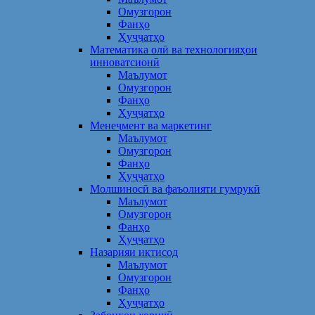
Омузгорон
Фанҳо
Ҳуҷҷатҳо
Математика олӣ ва технологияҳои
инноватсионӣ
Маълумот
Омузгорон
Фанҳо
Ҳуҷҷатҳо
Менеҷмент ва маркетинг
Маълумот
Омузгорон
Фанҳо
Ҳуҷҷатҳо
Молшиносӣ ва фаъолияти гумрукӣ
Маълумот
Омузгорон
Фанҳо
Ҳуҷҷатҳо
Назарияи иқтисод
Маълумот
Омузгорон
Фанҳо
Ҳуҷҷатҳо