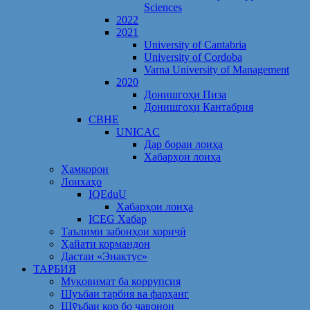
Sciences
2022
2021
University of Cantabria
University of Cordoba
Varna University of Management
2020
Донишгоҳи Пиза
Донишгоҳи Кантабрия
CBHE
UNICAC
Дар бораи лоиҳа
Хабарҳои лоиҳа
Ҳамкорон
Лоихаҳо
IQEduU
Хабарҳои лоиҳа
ICEG Хабар
Таълими забонҳои хориҷӣ
Ҳайати кормандон
Дастаи «Энактус»
ТАРБИЯ
Муқовимат ба коррупсия
Шуъбаи тарбия ва фарҳанг
Шӯъбаи кор бо ҷавонон