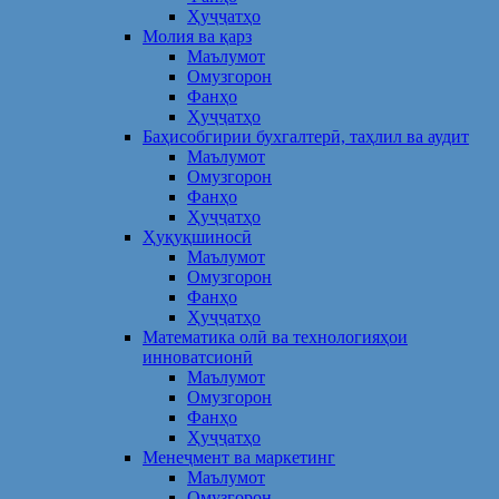
Ҳуҷҷатҳо
Молия ва қарз
Маълумот
Омузгорон
Фанҳо
Ҳуҷҷатҳо
Баҳисобгирии бухгалтерӣ, таҳлил ва аудит
Маълумот
Омузгорон
Фанҳо
Ҳуҷҷатҳо
Ҳуқуқшиносӣ
Маълумот
Омузгорон
Фанҳо
Ҳуҷҷатҳо
Математика олӣ ва технологияҳои
инноватсионӣ
Маълумот
Омузгорон
Фанҳо
Ҳуҷҷатҳо
Менеҷмент ва маркетинг
Маълумот
Омузгорон