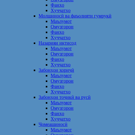
Фанҳо
Ҳуҷҷатҳо
Молшиносӣ ва фаъолияти гумрукӣ
Маълумот
Омузгорон
Фанҳо
Ҳуҷҷатҳо
Назарияи иқтисод
Маълумот
Омузгорон
Фанҳо
Ҳуҷҷатҳо
Забонҳои хориҷӣ
Маълумот
Омузгорон
Фанҳо
Ҳуҷҷатҳо
Забонҳои тоҷикӣ ва русӣ
Маълумот
Омузгорон
Фанҳо
Ҳуҷҷатҳо
Ҷомеашиносӣ
Маълумот