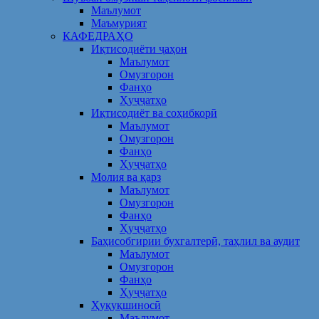
Маълумот
Маъмурият
КАФЕДРАҲО
Иқтисодиёти ҷаҳон
Маълумот
Омузгорон
Фанҳо
Ҳуҷҷатҳо
Иқтисодиёт ва соҳибкорӣ
Маълумот
Омузгорон
Фанҳо
Ҳуҷҷатҳо
Молия ва қарз
Маълумот
Омузгорон
Фанҳо
Ҳуҷҷатҳо
Баҳисобгирии бухгалтерӣ, таҳлил ва аудит
Маълумот
Омузгорон
Фанҳо
Ҳуҷҷатҳо
Ҳуқуқшиносӣ
Маълумот