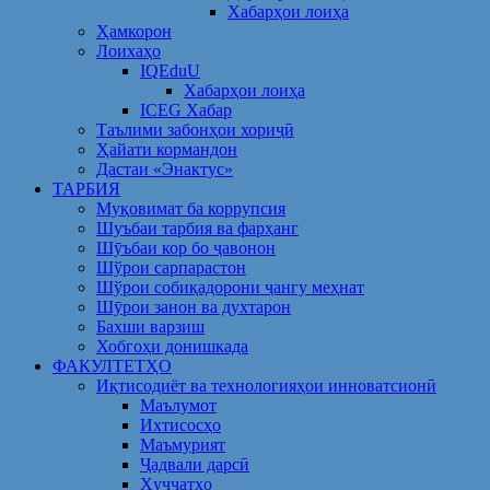
Хабарҳои лоиҳа
Ҳамкорон
Лоихаҳо
IQEduU
Хабарҳои лоиҳа
ICEG Хабар
Таълими забонҳои хориҷӣ
Ҳайати кормандон
Дастаи «Энактус»
ТАРБИЯ
Муқовимат ба коррупсия
Шуъбаи тарбия ва фарҳанг
Шӯъбаи кор бо ҷавонон
Шўрои сарпарастон
Шўрои собиқадорони ҷангу меҳнат
Шӯрои занон ва духтарон
Бахши варзиш
Хобгоҳи донишкада
ФАКУЛТЕТҲО
Иқтисодиёт ва технологияҳои инноватсионӣ
Маълумот
Ихтисосҳо
Маъмурият
Ҷадвали дарсӣ
Ҳуҷҷатҳо