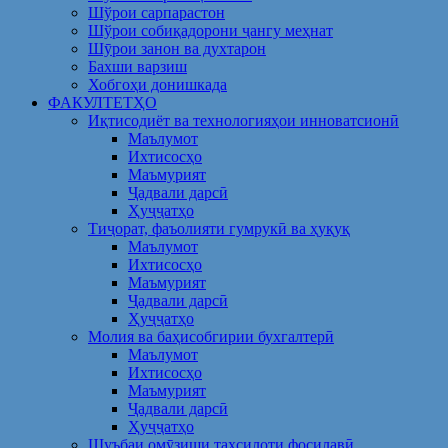
Шўрои сарпарастон
Шўрои собиқадорони ҷангу меҳнат
Шӯрои занон ва духтарон
Бахши варзиш
Хобгоҳи донишкада
ФАКУЛТЕТҲО
Иқтисодиёт ва технологияҳои инноватсионӣ
Маълумот
Ихтисосҳо
Маъмурият
Ҷадвали дарсӣ
Ҳуҷҷатҳо
Тиҷорат, фаъолияти гумрукӣ ва ҳуқуқ
Маълумот
Ихтисосҳо
Маъмурият
Ҷадвали дарсӣ
Ҳуҷҷатҳо
Молия ва баҳисобгирии бухгалтерӣ
Маълумот
Ихтисосҳо
Маъмурият
Ҷадвали дарсӣ
Ҳуҷҷатҳо
Шуъбаи омӯзиши таҳсилоти фосилавӣ