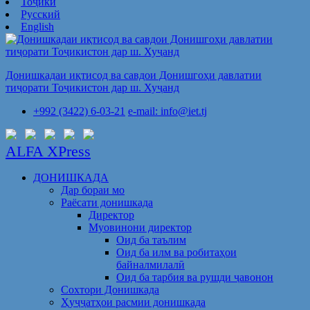
Тоҷикӣ
Русский
English
Донишкадаи иқтисод ва савдои Донишгоҳи давлатии
тиҷорати Тоҷикистон дар ш. Хуҷанд
+992 (3422) 6-03-21
e-mail: info@iet.tj
ALFA XPress
ДОНИШКАДА
Дар бораи мо
Раёсати донишкада
Директор
Муовинони директор
Оид ба таълим
Оид ба илм ва робитаҳои
байналмилалӣ
Оид ба тарбия ва рушди ҷавонон
Сохтори Донишкада
Ҳуҷҷатҳои расмии донишкада