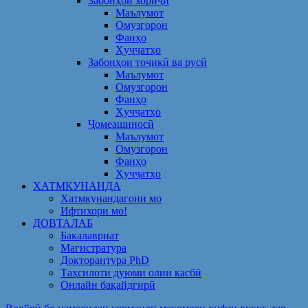
Забонҳои хориҷӣ
Маълумот
Омузгорон
Фанҳо
Ҳуҷҷатҳо
Забонҳои тоҷикӣ ва русӣ
Маълумот
Омузгорон
Фанҳо
Ҳуҷҷатҳо
Ҷомеашиносӣ
Маълумот
Омузгорон
Фанҳо
Ҳуҷҷатҳо
ХАТМКУНАНДА
Хатмкунандагони мо
Ифтихори мо!
ДОВТАЛАБ
Бакалавриат
Магистратура
Докторантура PhD
Таҳсилоти дуюми олии касбӣ
Онлайн бақайдгирӣ