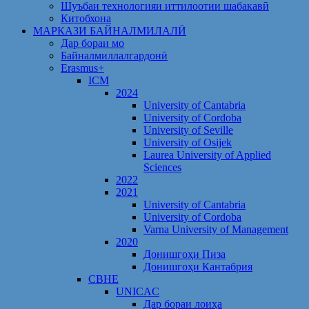
Шуъбаи технологияи иттилоотии шабакавӣ
Китобхона
МАРКАЗИ БАЙНАЛМИЛАЛӢ
Дар бораи мо
Байналмиллалгардонӣ
Erasmus+
ICM
2024
University of Cantabria
University of Cordoba
University of Seville
University of Osijek
Laurea University of Applied
Sciences
2022
2021
University of Cantabria
University of Cordoba
Varna University of Management
2020
Донишгоҳи Пиза
Донишгоҳи Кантабрия
CBHE
UNICAC
Дар бораи лоиҳа