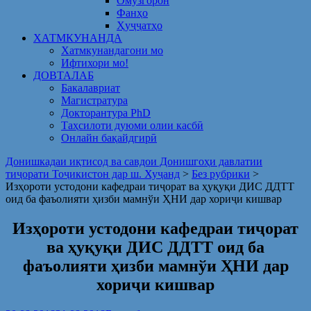
Омузгорон
Фанҳо
Ҳуҷҷатҳо
ХАТМКУНАНДА
Хатмкунандагони мо
Ифтихори мо!
ДОВТАЛАБ
Бакалавриат
Магистратура
Докторантура PhD
Таҳсилоти дуюми олии касбӣ
Онлайн бақайдгирӣ
Донишкадаи иқтисод ва савдои Донишгоҳи давлатии
тиҷорати Тоҷикистон дар ш. Хуҷанд
>
Без рубрики
>
Изҳороти устодони кафедраи тиҷорат ва ҳуқуқи ДИС ДДТТ
оид ба фаъолияти ҳизби мамнўи ҲНИ дар хориҷи кишвар
Изҳороти устодони кафедраи тиҷорат
ва ҳуқуқи ДИС ДДТТ оид ба
фаъолияти ҳизби мамнўи ҲНИ дар
хориҷи кишвар