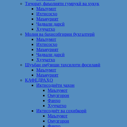
Тиҷорат, фаъолияти гумрукӣ ва ҳуқуқ
Маълумот
Ихтисосҳо
Маъмурият
Ҷадвали дарсӣ
Ҳуҷҷатҳо
Молия ва баҳисобгирии бухгалтерӣ
Маълумот
Ихтисосҳо
Маъмурият
Ҷадвали дарсӣ
Ҳуҷҷатҳо
Шуъбаи омӯзиши таҳсилоти фосилавӣ
Маълумот
Маъмурият
КАФЕДРАҲО
Иқтисодиёти ҷаҳон
Маълумот
Омузгорон
Фанҳо
Ҳуҷҷатҳо
Иқтисодиёт ва соҳибкорӣ
Маълумот
Омузгорон
Фанҳо