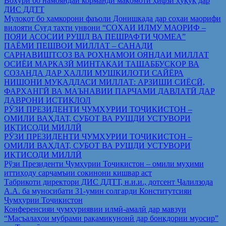
Вохўрӣ бо намояндаи корманди мақомоти ҳифзи ҳуқуқ дар
ДИС ДДТТ
Мулоқот бо ҳамкорони фаъоли Донишкада дар соҳаи маорифи
вилояти Суғд таҳти унвони “СОҲАИ ИЛМУ МАОРИФ –
ПОЯИ АСОСИИ РУШД ВА ПЕШРАФТИ ҶОМЕА”
ПАЁМИ ПЕШВОИ МИЛЛАТ – САНАДИ
САРНАВИШТСОЗ ВА РОҲНАМОИ ОЯНДАИ МИЛЛАТ
ОСИЁИ МАРКАЗӢ МИНТАҚАИ ТАШАББУСКОР ВА
СОЗАНДА ДАР ҲАЛЛИ МУШКИЛОТИ САЙЁРА
НИШОНИ МУҚАДДАСИ МИЛЛАТ: АРЗИШИ СИЁСӢ,
ФАРҲАНГӢ ВА МАЪНАВИИ ПАРЧАМИ ДАВЛАТӢ ДАР
ДАВРОНИ ИСТИҚЛОЛ
РӮЗИ ПРЕЗИДЕНТИ ҶУМҲУРИИ ТОҶИКИСТОН –
ОМИЛИ ВАҲДАТ, СУБОТ ВА РУШДИ УСТУВОРИ
ИҚТИСОДИ МИЛЛӢ
РӮЗИ ПРЕЗИДЕНТИ ҶУМҲУРИИ ТОҶИКИСТОН –
ОМИЛИ ВАҲДАТ, СУБОТ ВА РУШДИ УСТУВОРИ
ИҚТИСОДИ МИЛЛӢ
Рўзи Президенти Ҷумҳурии Тоҷикистон – омили муҳими
иттиҳоду сарҷамъии сокинони кишвар аст
Табрикоти директори ДИС ДДТТ, н.и.и., дотсент Ҷалилзода
А.А. ба муносибати 31-умин солгарди Конститутсияи
Ҷумҳурии Тоҷикистон
Конференсияи ҷумҳуриявии илмӣ-амалӣ дар мавзуи
“Масъалаҳои мубрами рақамикунонӣ дар бонкдории муосир”