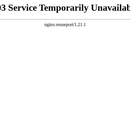
03 Service Temporarily Unavailab
nginx-reuseport/1.21.1