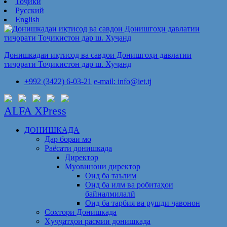
Тоҷикӣ
Русский
English
Донишкадаи иқтисод ва савдои Донишгоҳи давлатии
тиҷорати Тоҷикистон дар ш. Хуҷанд
+992 (3422) 6-03-21
e-mail: info@iet.tj
ALFA XPress
ДОНИШКАДА
Дар бораи мо
Раёсати донишкада
Директор
Муовинони директор
Оид ба таълим
Оид ба илм ва робитаҳои
байналмилалӣ
Оид ба тарбия ва рушди ҷавонон
Сохтори Донишкада
Ҳуҷҷатҳои расмии донишкада