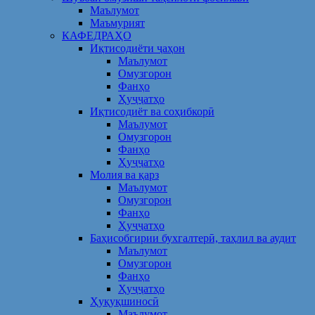
Маълумот
Маъмурият
КАФЕДРАҲО
Иқтисодиёти ҷаҳон
Маълумот
Омузгорон
Фанҳо
Ҳуҷҷатҳо
Иқтисодиёт ва соҳибкорӣ
Маълумот
Омузгорон
Фанҳо
Ҳуҷҷатҳо
Молия ва қарз
Маълумот
Омузгорон
Фанҳо
Ҳуҷҷатҳо
Баҳисобгирии бухгалтерӣ, таҳлил ва аудит
Маълумот
Омузгорон
Фанҳо
Ҳуҷҷатҳо
Ҳуқуқшиносӣ
Маълумот