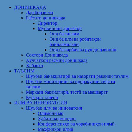
Skip
ДОНИШКАДА
to
Дар бораи мо
content
Раёсати донишкада
Директор
Муовинони директор
Оид ба таълим
Оид ба илм ва робитаҳои
байналмилалӣ
Оид ба тарбия ва рушди ҷавонон
Сохтори Донишкада
Ҳуҷҷатҳои расмии донишкада
Хабарҳо
ТАЪЛИМ
Шуъбаи банақшагирӣ ва назорати раванди таълим
Шуъбаи мониторинг ва идоракунии сифати
таълим
Маркази бақайдгирӣ, тестӣ ва машварат
Курсҳои тайёрӣ
ИЛМ ВА ИННОВАТСИЯ
Шуъбаи илм ва инноватсия
Олимони мо
Ҳайати кормандон
Конференсияҳо ва чорабиниҳои илмӣ
Маҳфилҳои илмӣ