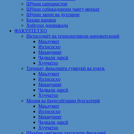
Шўрои сарпарастон
Шўрои собиқадорони ҷангу меҳнат
Шӯрои занон ва духтарон
Бахши варзиш
Хобгоҳи донишкада
ФАКУЛТЕТҲО
Иқтисодиёт ва технологияҳои инноватсионӣ
Маълумот
Ихтисосҳо
Маъмурият
Ҷадвали дарсӣ
Ҳуҷҷатҳо
Тиҷорат, фаъолияти гумрукӣ ва ҳуқуқ
Маълумот
Ихтисосҳо
Маъмурият
Ҷадвали дарсӣ
Ҳуҷҷатҳо
Молия ва баҳисобгирии бухгалтерӣ
Маълумот
Ихтисосҳо
Маъмурият
Ҷадвали дарсӣ
Ҳуҷҷатҳо
Шуъбаи омӯзиши таҳсилоти фосилавӣ