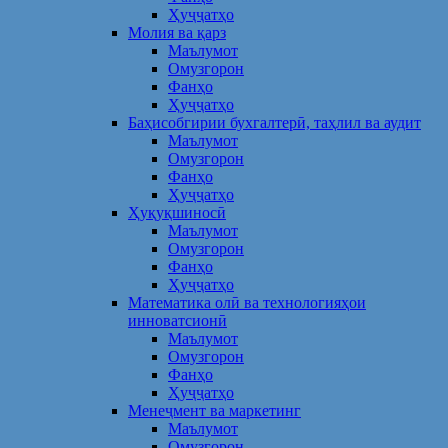
Ҳуҷҷатҳо
Молия ва қарз
Маълумот
Омузгорон
Фанҳо
Ҳуҷҷатҳо
Баҳисобгирии бухгалтерӣ, таҳлил ва аудит
Маълумот
Омузгорон
Фанҳо
Ҳуҷҷатҳо
Ҳуқуқшиносӣ
Маълумот
Омузгорон
Фанҳо
Ҳуҷҷатҳо
Математика олӣ ва технологияҳои
инноватсионӣ
Маълумот
Омузгорон
Фанҳо
Ҳуҷҷатҳо
Менеҷмент ва маркетинг
Маълумот
Омузгорон