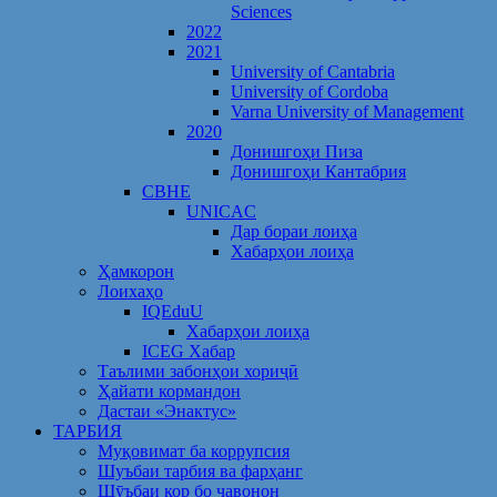
Sciences
2022
2021
University of Cantabria
University of Cordoba
Varna University of Management
2020
Донишгоҳи Пиза
Донишгоҳи Кантабрия
CBHE
UNICAC
Дар бораи лоиҳа
Хабарҳои лоиҳа
Ҳамкорон
Лоихаҳо
IQEduU
Хабарҳои лоиҳа
ICEG Хабар
Таълими забонҳои хориҷӣ
Ҳайати кормандон
Дастаи «Энактус»
ТАРБИЯ
Муқовимат ба коррупсия
Шуъбаи тарбия ва фарҳанг
Шӯъбаи кор бо ҷавонон