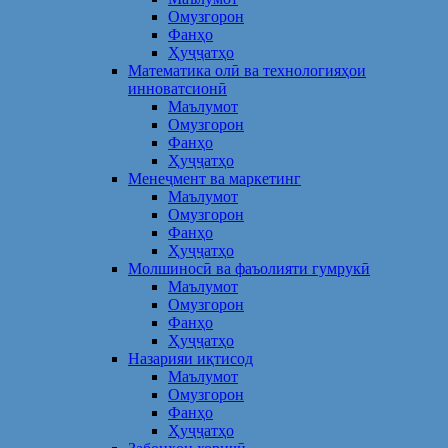
Омузгорон
Фанҳо
Ҳуҷҷатҳо
Математика олӣ ва технологияҳои
инноватсионӣ
Маълумот
Омузгорон
Фанҳо
Ҳуҷҷатҳо
Менеҷмент ва маркетинг
Маълумот
Омузгорон
Фанҳо
Ҳуҷҷатҳо
Молшиносӣ ва фаъолияти гумрукӣ
Маълумот
Омузгорон
Фанҳо
Ҳуҷҷатҳо
Назарияи иқтисод
Маълумот
Омузгорон
Фанҳо
Ҳуҷҷатҳо