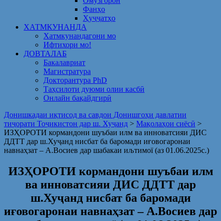
Омузгорон
Фанҳо
Ҳуҷҷатҳо
ХАТМКУНАНДА
Хатмкунандагони мо
Ифтихори мо!
ДОВТАЛАБ
Бакалавриат
Магистратура
Докторантура PhD
Таҳсилоти дуюми олии касбӣ
Онлайн бақайдгирӣ
Донишкадаи иқтисод ва савдои Донишгоҳи давлатии
тиҷорати Тоҷикистон дар ш. Хуҷанд
>
Мақолаҳои сиёсӣ
>
ИЗҲОРОТИ кормандони шуъбаи илм ва инноватсияи ДИС
ДДТТ дар ш.Хуҷанд нисбат ба баромади иғовогаронаи
навнаҳзат – А.Восиев дар шабакаи иљтимої (аз 01.06.2025с.)
ИЗҲОРОТИ кормандони шуъбаи илм
ва инноватсияи ДИС ДДТТ дар
ш.Хуҷанд нисбат ба баромади
иғовогаронаи навнаҳзат – А.Восиев дар