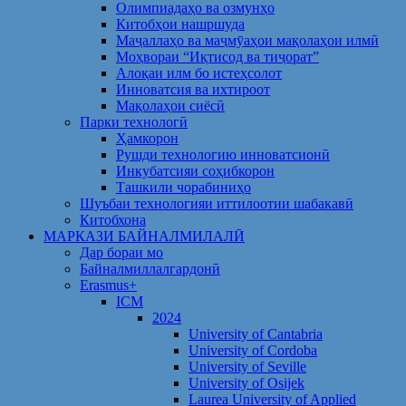
Олимпиадаҳо ва озмунҳо
Китобҳои нашршуда
Маҷаллаҳо ва маҷмӯаҳои мақолаҳои илмӣ
Моҳвораи “Иқтисод ва тиҷорат”
Алоқаи илм бо истеҳсолот
Инноватсия ва ихтироот
Мақолаҳои сиёсӣ
Парки технологӣ
Ҳамкорон
Рушди технологию инноватсионӣ
Инкубатсияи соҳибкорон
Ташкили чорабиниҳо
Шуъбаи технологияи иттилоотии шабакавӣ
Китобхона
МАРКАЗИ БАЙНАЛМИЛАЛӢ
Дар бораи мо
Байналмиллалгардонӣ
Erasmus+
ICM
2024
University of Cantabria
University of Cordoba
University of Seville
University of Osijek
Laurea University of Applied