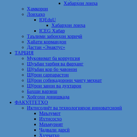
Хабарҳои лоиҳа
Ҳамкорон
Лоихаҳо
IQEduU
Хабарҳои лоиҳа
ICEG Хабар
Таълими забонҳои хориҷӣ
Ҳайати кормандон
Дастаи «Энактус»
ТАРБИЯ
Муқовимат ба коррупсия
Шуъбаи тарбия ва фарҳанг
Шӯъбаи кор бо ҷавонон
Шўрои сарпарастон
Шўрои собиқадорони ҷангу меҳнат
Шӯрои занон ва духтарон
Бахши варзиш
Хобгоҳи донишкада
ФАКУЛТЕТҲО
Иқтисодиёт ва технологияҳои инноватсионӣ
Маълумот
Ихтисосҳо
Маъмурият
Ҷадвали дарсӣ
Ҳуҷҷатҳо