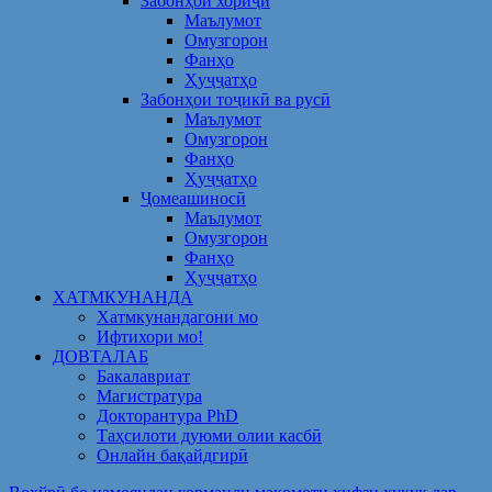
Забонҳои хориҷӣ
Маълумот
Омузгорон
Фанҳо
Ҳуҷҷатҳо
Забонҳои тоҷикӣ ва русӣ
Маълумот
Омузгорон
Фанҳо
Ҳуҷҷатҳо
Ҷомеашиносӣ
Маълумот
Омузгорон
Фанҳо
Ҳуҷҷатҳо
ХАТМКУНАНДА
Хатмкунандагони мо
Ифтихори мо!
ДОВТАЛАБ
Бакалавриат
Магистратура
Докторантура PhD
Таҳсилоти дуюми олии касбӣ
Онлайн бақайдгирӣ