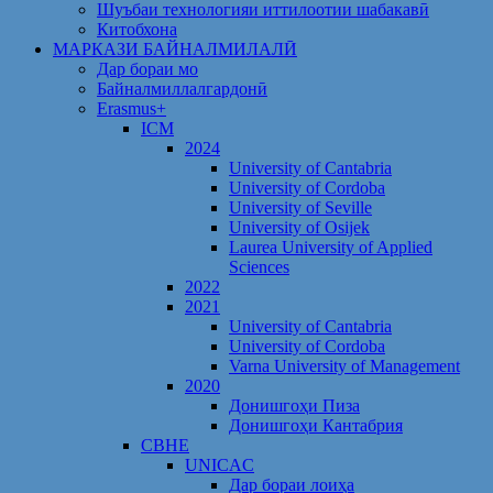
Шуъбаи технологияи иттилоотии шабакавӣ
Китобхона
МАРКАЗИ БАЙНАЛМИЛАЛӢ
Дар бораи мо
Байналмиллалгардонӣ
Erasmus+
ICM
2024
University of Cantabria
University of Cordoba
University of Seville
University of Osijek
Laurea University of Applied
Sciences
2022
2021
University of Cantabria
University of Cordoba
Varna University of Management
2020
Донишгоҳи Пиза
Донишгоҳи Кантабрия
CBHE
UNICAC
Дар бораи лоиҳа