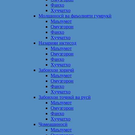
Фанҳо
Ҳуҷҷатҳо
Молшиносӣ ва фаъолияти гумрукӣ
Маълумот
Омузгорон
Фанҳо
Ҳуҷҷатҳо
Назарияи иқтисод
Маълумот
Омузгорон
Фанҳо
Ҳуҷҷатҳо
Забонҳои хориҷӣ
Маълумот
Омузгорон
Фанҳо
Ҳуҷҷатҳо
Забонҳои тоҷикӣ ва русӣ
Маълумот
Омузгорон
Фанҳо
Ҳуҷҷатҳо
Ҷомеашиносӣ
Маълумот