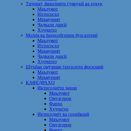
Тиҷорат, фаъолияти гумрукӣ ва ҳуқуқ
Маълумот
Ихтисосҳо
Маъмурият
Ҷадвали дарсӣ
Ҳуҷҷатҳо
Молия ва баҳисобгирии бухгалтерӣ
Маълумот
Ихтисосҳо
Маъмурият
Ҷадвали дарсӣ
Ҳуҷҷатҳо
Шуъбаи омӯзиши таҳсилоти фосилавӣ
Маълумот
Маъмурият
КАФЕДРАҲО
Иқтисодиёти ҷаҳон
Маълумот
Омузгорон
Фанҳо
Ҳуҷҷатҳо
Иқтисодиёт ва соҳибкорӣ
Маълумот
Омузгорон
Фанҳо