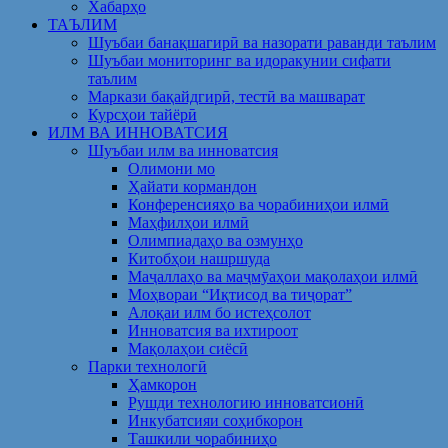
Хабарҳо
ТАЪЛИМ
Шуъбаи банақшагирӣ ва назорати раванди таълим
Шуъбаи мониторинг ва идоракунии сифати
таълим
Маркази бақайдгирӣ, тестӣ ва машварат
Курсҳои тайёрӣ
ИЛМ ВА ИННОВАТСИЯ
Шуъбаи илм ва инноватсия
Олимони мо
Ҳайати кормандон
Конференсияҳо ва чорабиниҳои илмӣ
Маҳфилҳои илмӣ
Олимпиадаҳо ва озмунҳо
Китобҳои нашршуда
Маҷаллаҳо ва маҷмӯаҳои мақолаҳои илмӣ
Моҳвораи “Иқтисод ва тиҷорат”
Алоқаи илм бо истеҳсолот
Инноватсия ва ихтироот
Мақолаҳои сиёсӣ
Парки технологӣ
Ҳамкорон
Рушди технологию инноватсионӣ
Инкубатсияи соҳибкорон
Ташкили чорабиниҳо