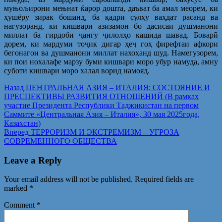
муњољирони мењнат ќарор дошта, даъват ба амал меорем, ки
ҳушёру зирак бошанд, ба қадри сулҳу ваҳдат расанд ва
нагузоранд, ки кишвари азизамон бо дасисаи душманони
миллат ба гирдоби ҷангу ҷилолҳо кашида шавад. Боварӣ
дорем, ки мардуми тоҷик дигар ҳеҷ гоҳ фирефтаи афкори
бегонагон ва душманони миллат нахоҳанд шуд. Намегузорем,
ки пои нохалафе марзу буми кишвари моро убур намуда, амну
суботи кишвари моро халал ворид намояд.
Post
Предыдущая
Назад
ЦЕНТРАЛЬНАЯ АЗИЯ – ИТАЛИЯ: СОСТОЯНИЕ И
запись:
ПРЕСПЕКТИВЫ РАЗВИТИЯ ОТНОШЕНИЙ (В рамках
navigation
участие Президента Республики Таджикистан на первом
Саммите «Центральная Азия – Италия», 30 мая 2025года,
Казахстан)
Следующая
Вперед
ТЕРРОРИЗМ И ЭКСТРЕМИЗМ – УГРОЗА
запись:
СОВРЕМЕННОГО ОБЩЕСТВА
Leave a Reply
Your email address will not be published.
Required fields are
marked
*
Comment
*