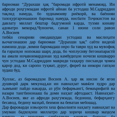
барномаи “Дурахши ҳақ ”баромади ифротӣ менамояд. Ин
афроди роҳгумзадаи ифротӣ айнан ба устодаш М.Садриддин
тақлид намуда, бо худнамоиву риёкорӣ, ва баёнияи
тазоҳургаронаашон баромад намуда, нисбати Тоҷикистон ва
давлату миллат бештар бадгумонӣ карда, тухми кинаву
адоватро мекорад.Чунончи, санаи 1 июни соли равон
А.Восиев
тибќи сенарияи омодашудаи устодаш ва маслиҳати
њочагонашон дар барномаи “Дурахши ҳақ” сабти видеоӣ
намоиш дода ,зимни баромадаш онро ба таври худ ва мувофиқ
ба ғаразҳои нопокаш шарҳ дода, бо чоплусиву бегонапарастӣ
ва амали ноҷавонмардонаи худ камбудиҳои ночизи кишварро
чун устодаш М.Садриддин мавриди таҳқиру писханди ҷомеа
қарор дод, ки саропо туҳмат, дуруғ, фиреб ва инкори гапҳои
худаш буд.
Хуллас, аз баромадҳои Восиев А. ҳар як инсон бе ягон
душворӣ дарк мекунад,ки ин навнаҳзат мавќеи худро дар
љамъият пайдо накарда, аз рўи бефарњангї, бемаърифатӣ ва
назари тангбинонааш ба доми наҳзат афтодааст. Навнаҳзат-
А.Восиев, яке аз афроди раҳгумзада, бедониш, бефарҳангу
бесавод, бедину мазҳаб, беимон ва беватан мебошад.
Дар фароварди изњороти хеш фаъолияти наҳзату навнаҳзат ва
умуман бадхоҳони миллатро дар хориҷи кишвар маҳкум
намуда, аз мардуми сарбаланди кишвар, бахусус ба