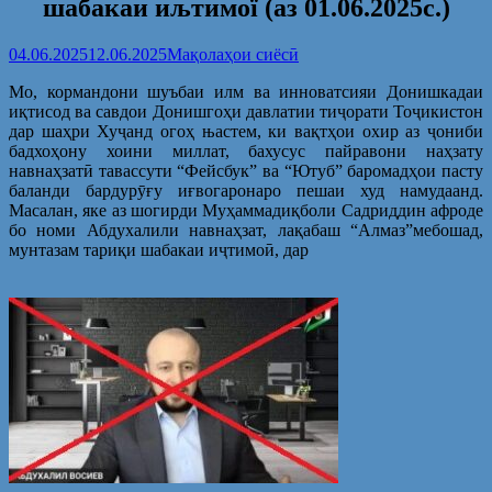
шабакаи иљтимої (аз 01.06.2025с.)
04.06.2025
12.06.2025
Мақолаҳои сиёсӣ
Мо, кормандони шуъбаи илм ва инноватсияи Донишкадаи
иқтисод ва савдои Донишгоҳи давлатии тиҷорати Тоҷикистон
дар шаҳри Хуҷанд огоҳ њастем, ки вақтҳои охир аз ҷониби
бадхоҳону хоини миллат, бахусус пайравони наҳзату
навнаҳзатӣ тавассути “Фейсбук” ва “Ютуб” баромадҳои пасту
баланди бардурӯғу иғвогаронаро пешаи худ намудаанд.
Масалан, яке аз шогирди Муҳаммадиқболи Садриддин афроде
бо номи Абдухалили навнаҳзат, лақабаш “Алмаз”мебошад,
мунтазам тариқи шабакаи иҷтимоӣ, дар