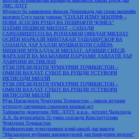
Вохўрӣ бо намояндаи корманди мақомоти ҳифзи ҳуқуқ дар
ДИС ДДТТ
Мулоқот бо ҳамкорони фаъоли Донишкада дар соҳаи маорифи
вилояти Суғд таҳти унвони “СОҲАИ ИЛМУ МАОРИФ –
ПОЯИ АСОСИИ РУШД ВА ПЕШРАФТИ ҶОМЕА”
ПАЁМИ ПЕШВОИ МИЛЛАТ – САНАДИ
САРНАВИШТСОЗ ВА РОҲНАМОИ ОЯНДАИ МИЛЛАТ
ОСИЁИ МАРКАЗӢ МИНТАҚАИ ТАШАББУСКОР ВА
СОЗАНДА ДАР ҲАЛЛИ МУШКИЛОТИ САЙЁРА
НИШОНИ МУҚАДДАСИ МИЛЛАТ: АРЗИШИ СИЁСӢ,
ФАРҲАНГӢ ВА МАЪНАВИИ ПАРЧАМИ ДАВЛАТӢ ДАР
ДАВРОНИ ИСТИҚЛОЛ
РӮЗИ ПРЕЗИДЕНТИ ҶУМҲУРИИ ТОҶИКИСТОН –
ОМИЛИ ВАҲДАТ, СУБОТ ВА РУШДИ УСТУВОРИ
ИҚТИСОДИ МИЛЛӢ
РӮЗИ ПРЕЗИДЕНТИ ҶУМҲУРИИ ТОҶИКИСТОН –
ОМИЛИ ВАҲДАТ, СУБОТ ВА РУШДИ УСТУВОРИ
ИҚТИСОДИ МИЛЛӢ
Рўзи Президенти Ҷумҳурии Тоҷикистон – омили муҳими
иттиҳоду сарҷамъии сокинони кишвар аст
Табрикоти директори ДИС ДДТТ, н.и.и., дотсент Ҷалилзода
А.А. ба муносибати 31-умин солгарди Конститутсияи
Ҷумҳурии Тоҷикистон
Конференсияи ҷумҳуриявии илмӣ-амалӣ дар мавзуи
“Масъалаҳои мубрами рақамикунонӣ дар бонкдории муосир”