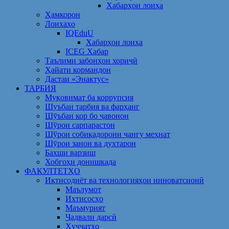
Хабарҳои лоиҳа
Ҳамкорон
Лоихаҳо
IQEduU
Хабарҳои лоиҳа
ICEG Хабар
Таълими забонҳои хориҷӣ
Ҳайати кормандон
Дастаи «Энактус»
ТАРБИЯ
Муқовимат ба коррупсия
Шуъбаи тарбия ва фарҳанг
Шӯъбаи кор бо ҷавонон
Шўрои сарпарастон
Шўрои собиқадорони ҷангу меҳнат
Шӯрои занон ва духтарон
Бахши варзиш
Хобгоҳи донишкада
ФАКУЛТЕТҲО
Иқтисодиёт ва технологияҳои инноватсионӣ
Маълумот
Ихтисосҳо
Маъмурият
Ҷадвали дарсӣ
Ҳуҷҷатҳо