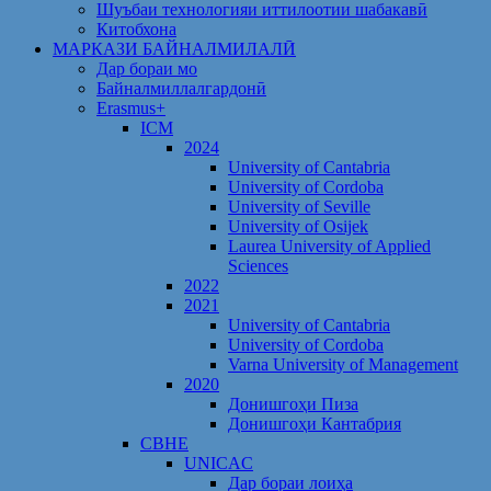
Шуъбаи технологияи иттилоотии шабакавӣ
Китобхона
МАРКАЗИ БАЙНАЛМИЛАЛӢ
Дар бораи мо
Байналмиллалгардонӣ
Erasmus+
ICM
2024
University of Cantabria
University of Cordoba
University of Seville
University of Osijek
Laurea University of Applied
Sciences
2022
2021
University of Cantabria
University of Cordoba
Varna University of Management
2020
Донишгоҳи Пиза
Донишгоҳи Кантабрия
CBHE
UNICAC
Дар бораи лоиҳа