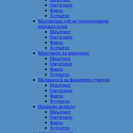
Омузгорон
Фанҳо
Ҳуҷҷатҳо
Математика олӣ ва технологияҳои
инноватсионӣ
Маълумот
Омузгорон
Фанҳо
Ҳуҷҷатҳо
Менеҷмент ва маркетинг
Маълумот
Омузгорон
Фанҳо
Ҳуҷҷатҳо
Молшиносӣ ва фаъолияти гумрукӣ
Маълумот
Омузгорон
Фанҳо
Ҳуҷҷатҳо
Назарияи иқтисод
Маълумот
Омузгорон
Фанҳо
Ҳуҷҷатҳо