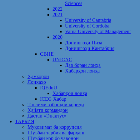
Sciences
2022
2021
University of Cantabria
University of Cordoba
Varna University of Management
2020
Донишгоҳи Пиза
Донишгоҳи Кантабрия
CBHE
UNICAC
Дар бораи лоиҳа
Хабарҳои лоиҳа
Ҳамкорон
Лоихаҳо
IQEduU
Хабарҳои лоиҳа
ICEG Хабар
Таълими забонҳои хориҷӣ
Ҳайати кормандон
Дастаи «Энактус»
ТАРБИЯ
Муқовимат ба коррупсия
Шуъбаи тарбия ва фарҳанг
Шӯъбаи кор бо ҷавонон