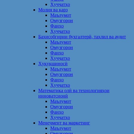
Ҳуҷҷатҳо
Молия ва қарз
Маълумот
Омузгорон
Фанҳо
Ҳуҷҷатҳо
Баҳисобгирии бухгалтерӣ, таҳлил ва аудит
Маълумот
Омузгорон
Фанҳо
Ҳуҷҷатҳо
Ҳуқуқшиносӣ
Маълумот
Омузгорон
Фанҳо
Ҳуҷҷатҳо
Математика олӣ ва технологияҳои
инноватсионӣ
Маълумот
Омузгорон
Фанҳо
Ҳуҷҷатҳо
Менеҷмент ва маркетинг
Маълумот
Омузгорон