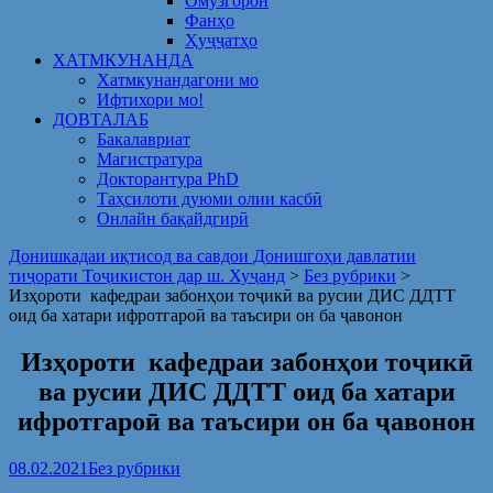
Омузгорон
Фанҳо
Ҳуҷҷатҳо
ХАТМКУНАНДА
Хатмкунандагони мо
Ифтихори мо!
ДОВТАЛАБ
Бакалавриат
Магистратура
Докторантура PhD
Таҳсилоти дуюми олии касбӣ
Онлайн бақайдгирӣ
Донишкадаи иқтисод ва савдои Донишгоҳи давлатии
тиҷорати Тоҷикистон дар ш. Хуҷанд
>
Без рубрики
>
Изҳороти кафедраи забонҳои тоҷикӣ ва русии ДИС ДДТТ
оид ба хатари ифротгароӣ ва таъсири он ба ҷавонон
Изҳороти кафедраи забонҳои тоҷикӣ
ва русии ДИС ДДТТ оид ба хатари
ифротгароӣ ва таъсири он ба ҷавонон
08.02.2021
Без рубрики