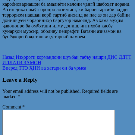
харобиовариашон ба амалиёти калони ҷангӣ шабоҳат доранд.
Аз ин ҷиҳат омӯзгоронро лозим аст, ки барои тарғиби зидди
терроризм нақшаи корӣ тартиб диҳанд ва пас аз он дар байни
донишҷӯён чорабиниҳо баргузор намоянд. Аз ҳама муҳим
ҷавононро ба омӯхтани илму дониш, интихоби касбу
ҳунарҳои муосир, ободиву пешрафти Ватани азизамон ва
бунёдкорӣ бояд ташвиқу тарғиб намоем.
Post
Предыдущая
Назад
Изҳороти кормандони шӯъбаи табъу нашри ДИС ДДТТ
запись:
ИЛЛАТИ ЗАМОН
navigation
Следующая
Вперед
ТТЭ ҲНИ ва хатари он ба ҷомеа
запись:
Leave a Reply
Your email address will not be published.
Required fields are
marked
*
Comment
*