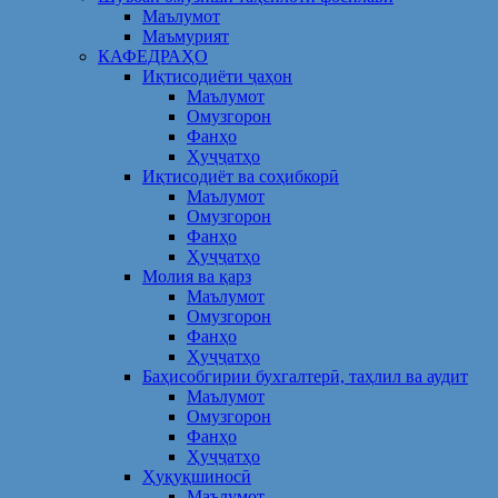
Маълумот
Маъмурият
КАФЕДРАҲО
Иқтисодиёти ҷаҳон
Маълумот
Омузгорон
Фанҳо
Ҳуҷҷатҳо
Иқтисодиёт ва соҳибкорӣ
Маълумот
Омузгорон
Фанҳо
Ҳуҷҷатҳо
Молия ва қарз
Маълумот
Омузгорон
Фанҳо
Ҳуҷҷатҳо
Баҳисобгирии бухгалтерӣ, таҳлил ва аудит
Маълумот
Омузгорон
Фанҳо
Ҳуҷҷатҳо
Ҳуқуқшиносӣ
Маълумот