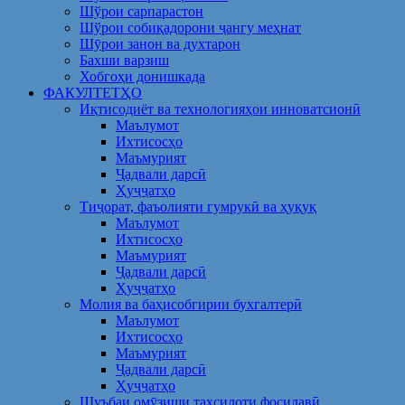
Шўрои сарпарастон
Шўрои собиқадорони ҷангу меҳнат
Шӯрои занон ва духтарон
Бахши варзиш
Хобгоҳи донишкада
ФАКУЛТЕТҲО
Иқтисодиёт ва технологияҳои инноватсионӣ
Маълумот
Ихтисосҳо
Маъмурият
Ҷадвали дарсӣ
Ҳуҷҷатҳо
Тиҷорат, фаъолияти гумрукӣ ва ҳуқуқ
Маълумот
Ихтисосҳо
Маъмурият
Ҷадвали дарсӣ
Ҳуҷҷатҳо
Молия ва баҳисобгирии бухгалтерӣ
Маълумот
Ихтисосҳо
Маъмурият
Ҷадвали дарсӣ
Ҳуҷҷатҳо
Шуъбаи омӯзиши таҳсилоти фосилавӣ