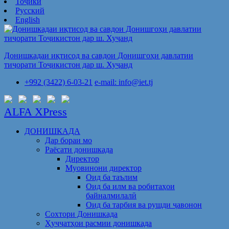
Тоҷикӣ
Русский
English
Донишкадаи иқтисод ва савдои Донишгоҳи давлатии
тиҷорати Тоҷикистон дар ш. Хуҷанд
+992 (3422) 6-03-21
e-mail: info@iet.tj
ALFA XPress
ДОНИШКАДА
Дар бораи мо
Раёсати донишкада
Директор
Муовинони директор
Оид ба таълим
Оид ба илм ва робитаҳои
байналмилалӣ
Оид ба тарбия ва рушди ҷавонон
Сохтори Донишкада
Ҳуҷҷатҳои расмии донишкада