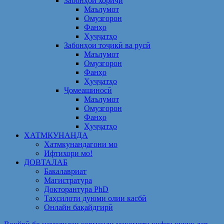
Забонҳои хориҷӣ
Маълумот
Омузгорон
Фанҳо
Ҳуҷҷатҳо
Забонҳои тоҷикӣ ва русӣ
Маълумот
Омузгорон
Фанҳо
Ҳуҷҷатҳо
Ҷомеашиносӣ
Маълумот
Омузгорон
Фанҳо
Ҳуҷҷатҳо
ХАТМКУНАНДА
Хатмкунандагони мо
Ифтихори мо!
ДОВТАЛАБ
Бакалавриат
Магистратура
Докторантура PhD
Таҳсилоти дуюми олии касбӣ
Онлайн бақайдгирӣ