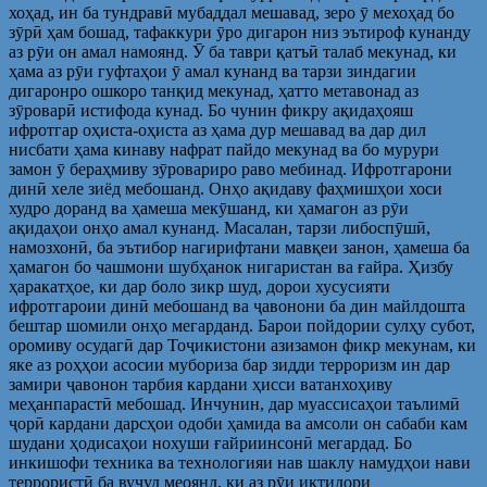
хоҳад, ин ба тундравӣ мубаддал мешавад, зеро ӯ мехоҳад бо
зӯрӣ ҳам бошад, тафаккури ӯро дигарон низ эътироф кунанду
аз рӯи он амал намоянд. Ӯ ба таври қатъӣ талаб мекунад, ки
ҳама аз рӯи гуфтаҳои ӯ амал кунанд ва тарзи зиндагии
дигаронро ошкоро танқид мекунад, ҳатто метавонад аз
зӯроварӣ истифода кунад. Бо чунин фикру ақидаҳояш
ифротгар оҳиста-оҳиста аз ҳама дур мешавад ва дар дил
нисбати ҳама кинаву нафрат пайдо мекунад ва бо мурури
замон ӯ бераҳмиву зӯровариро раво мебинад. Ифротгарони
динӣ хеле зиёд мебошанд. Онҳо ақидаву фаҳмишҳои хоси
худро доранд ва ҳамеша мекӯшанд, ки ҳамагон аз рӯи
ақидаҳои онҳо амал кунанд. Масалан, тарзи либоспӯшӣ,
намозхонӣ, ба эътибор нагирифтани мавқеи занон, ҳамеша ба
ҳамагон бо чашмони шубҳанок нигаристан ва ғайра. Ҳизбу
ҳаракатҳое, ки дар боло зикр шуд, дорои хусусияти
ифротгароии динӣ мебошанд ва ҷавонони ба дин майлдошта
бештар шомили онҳо мегарданд. Барои пойдории сулҳу субот,
оромиву осудагӣ дар Тоҷикистони азизамон фикр мекунам, ки
яке аз роҳҳои асосии мубориза бар зидди терроризм ин дар
замири ҷавонон тарбия кардани ҳисси ватанхоҳиву
меҳанпарастӣ мебошад. Инчунин, дар муассисаҳои таълимӣ
ҷорӣ кардани дарсҳои одоби ҳамида ва амсоли он сабаби кам
шудани ҳодисаҳои нохуши ғайриинсонӣ мегардад. Бо
инкишофи техника ва технологияи нав шаклу намудҳои нави
террористӣ ба вуҷуд меоянд, ки аз рӯи иқтидори