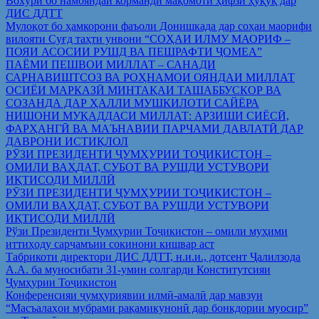
Вохўрӣ бо намояндаи корманди мақомоти ҳифзи ҳуқуқ дар
ДИС ДДТТ
Мулоқот бо ҳамкорони фаъоли Донишкада дар соҳаи маорифи
вилояти Суғд таҳти унвони “СОҲАИ ИЛМУ МАОРИФ –
ПОЯИ АСОСИИ РУШД ВА ПЕШРАФТИ ҶОМЕА”
ПАЁМИ ПЕШВОИ МИЛЛАТ – САНАДИ
САРНАВИШТСОЗ ВА РОҲНАМОИ ОЯНДАИ МИЛЛАТ
ОСИЁИ МАРКАЗӢ МИНТАҚАИ ТАШАББУСКОР ВА
СОЗАНДА ДАР ҲАЛЛИ МУШКИЛОТИ САЙЁРА
НИШОНИ МУҚАДДАСИ МИЛЛАТ: АРЗИШИ СИЁСӢ,
ФАРҲАНГӢ ВА МАЪНАВИИ ПАРЧАМИ ДАВЛАТӢ ДАР
ДАВРОНИ ИСТИҚЛОЛ
РӮЗИ ПРЕЗИДЕНТИ ҶУМҲУРИИ ТОҶИКИСТОН –
ОМИЛИ ВАҲДАТ, СУБОТ ВА РУШДИ УСТУВОРИ
ИҚТИСОДИ МИЛЛӢ
РӮЗИ ПРЕЗИДЕНТИ ҶУМҲУРИИ ТОҶИКИСТОН –
ОМИЛИ ВАҲДАТ, СУБОТ ВА РУШДИ УСТУВОРИ
ИҚТИСОДИ МИЛЛӢ
Рўзи Президенти Ҷумҳурии Тоҷикистон – омили муҳими
иттиҳоду сарҷамъии сокинони кишвар аст
Табрикоти директори ДИС ДДТТ, н.и.и., дотсент Ҷалилзода
А.А. ба муносибати 31-умин солгарди Конститутсияи
Ҷумҳурии Тоҷикистон
Конференсияи ҷумҳуриявии илмӣ-амалӣ дар мавзуи
“Масъалаҳои мубрами рақамикунонӣ дар бонкдории муосир”