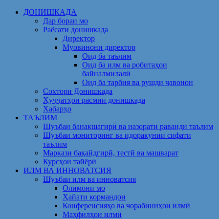
Skip
ДОНИШКАДА
to
Дар бораи мо
content
Раёсати донишкада
Директор
Муовинони директор
Оид ба таълим
Оид ба илм ва робитаҳои
байналмилалӣ
Оид ба тарбия ва рушди ҷавонон
Сохтори Донишкада
Ҳуҷҷатҳои расмии донишкада
Хабарҳо
ТАЪЛИМ
Шуъбаи банақшагирӣ ва назорати раванди таълим
Шуъбаи мониторинг ва идоракунии сифати
таълим
Маркази бақайдгирӣ, тестӣ ва машварат
Курсҳои тайёрӣ
ИЛМ ВА ИННОВАТСИЯ
Шуъбаи илм ва инноватсия
Олимони мо
Ҳайати кормандон
Конференсияҳо ва чорабиниҳои илмӣ
Маҳфилҳои илмӣ