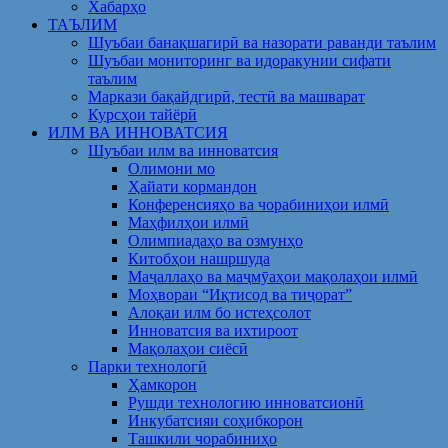
Хабарҳо
ТАЪЛИМ
Шуъбаи банақшагирӣ ва назорати раванди таълим
Шуъбаи мониторинг ва идоракунии сифати
таълим
Маркази бақайдгирӣ, тестӣ ва машварат
Курсҳои тайёрӣ
ИЛМ ВА ИННОВАТСИЯ
Шуъбаи илм ва инноватсия
Олимони мо
Ҳайати кормандон
Конференсияҳо ва чорабиниҳои илмӣ
Маҳфилҳои илмӣ
Олимпиадаҳо ва озмунҳо
Китобҳои нашршуда
Маҷаллаҳо ва маҷмӯаҳои мақолаҳои илмӣ
Моҳвораи “Иқтисод ва тиҷорат”
Алоқаи илм бо истеҳсолот
Инноватсия ва ихтироот
Мақолаҳои сиёсӣ
Парки технологӣ
Ҳамкорон
Рушди технологию инноватсионӣ
Инкубатсияи соҳибкорон
Ташкили чорабиниҳо