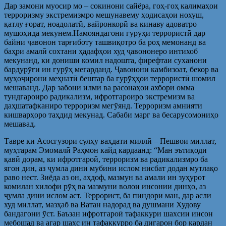
Дар замони муосир мо – сокинони сайёра, гоҳ-гоҳ калимаҳои
терроризму экстремизмро мешунавему ҳодисаҳои нохуш,
қатлу ғорат, ноадолатӣ, вайронкорӣ ва кинаву адоватро
мушоҳида мекунем.Намояндагони гурӯҳи террористӣ дар
байни ҷавонон тарғиботу ташвиқотро ба роҳ мемонанд ва
баҳри амалӣ сохтани ҳадафҳои худ ҷавононеро интихоб
мекунанд, ки дониши комил надошта, фирефтаи суханони
бардурӯғи ин гурӯҳ мегарданд. Ҷавонони камбизоат, бекор ва
муҳоҷирони меҳнатӣ бештар ба гурӯҳҳои террористӣ шомил
мешаванд. Дар забони илмӣ ва расонаҳои ахбори омма
тундгароиро радикализм, ифротгароиро экстремизм ва
даҳшатафканиро терроризм мегӯянд. Терроризм амнияти
кишварҳоро таҳдид мекунад. Сабаби марг ва бесарусомониҳо
мешавад.
Тавре ки Асосгузори сулҳу ваҳдати миллӣ – Пешвои миллат,
муҳтарам Эмомалӣ Раҳмон кайд кардаанд: “Ман эътиқоди
қавӣ дорам, ки ифротгароӣ, терроризм ва радикализмро ба
ягон дин, аз ҷумла дини мубини ислом нисбат додан мутлақо
раво нест. Зиёда аз он, аҳдоф, мазмун ва амали ин зуҳурот
комилан хилофи рӯҳ ва мазмуни волои инсонии динҳо, аз
ҷумла дини ислом аст. Террорист, ба пиндори ман, дар асли
худ миллат, мазҳаб ва Ватан надорад ва душмани Худову
бандагони ӯст. Баъзан ифротгароӣ тафаккури шахсии инсон
мебошад ва агар шахс ин тафаккурро ба дигарон бор кардан