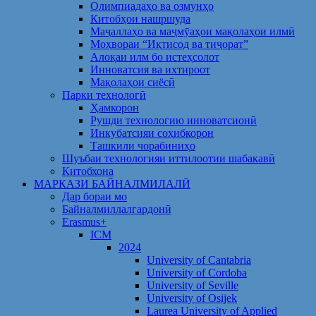
Олимпиадаҳо ва озмунҳо
Китобҳои нашршуда
Маҷаллаҳо ва маҷмӯаҳои мақолаҳои илмӣ
Моҳвораи “Иқтисод ва тиҷорат”
Алоқаи илм бо истеҳсолот
Инноватсия ва ихтироот
Мақолаҳои сиёсӣ
Парки технологӣ
Ҳамкорон
Рушди технологию инноватсионӣ
Инкубатсияи соҳибкорон
Ташкили чорабиниҳо
Шуъбаи технологияи иттилоотии шабакавӣ
Китобхона
МАРКАЗИ БАЙНАЛМИЛАЛӢ
Дар бораи мо
Байналмиллалгардонӣ
Erasmus+
ICM
2024
University of Cantabria
University of Cordoba
University of Seville
University of Osijek
Laurea University of Applied