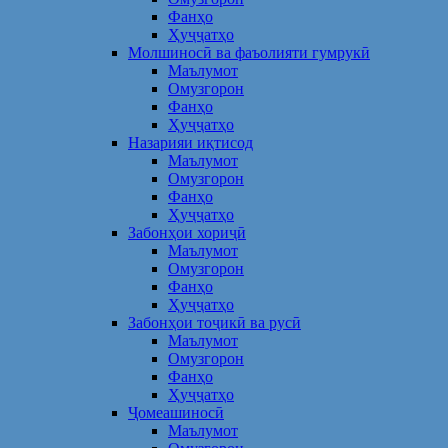
Фанҳо
Ҳуҷҷатҳо
Молшиносӣ ва фаъолияти гумрукӣ
Маълумот
Омузгорон
Фанҳо
Ҳуҷҷатҳо
Назарияи иқтисод
Маълумот
Омузгорон
Фанҳо
Ҳуҷҷатҳо
Забонҳои хориҷӣ
Маълумот
Омузгорон
Фанҳо
Ҳуҷҷатҳо
Забонҳои тоҷикӣ ва русӣ
Маълумот
Омузгорон
Фанҳо
Ҳуҷҷатҳо
Ҷомеашиносӣ
Маълумот