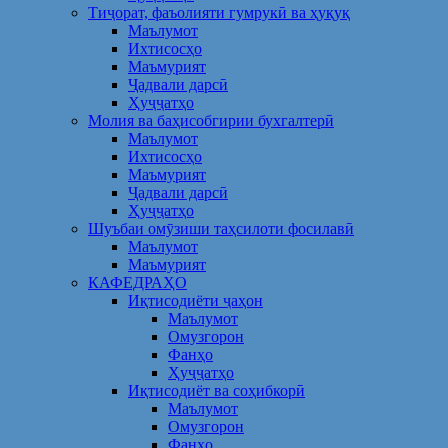
Тиҷорат, фаъолияти гумрукӣ ва ҳуқуқ
Маълумот
Ихтисосҳо
Маъмурият
Ҷадвали дарсӣ
Ҳуҷҷатҳо
Молия ва баҳисобгирии бухгалтерӣ
Маълумот
Ихтисосҳо
Маъмурият
Ҷадвали дарсӣ
Ҳуҷҷатҳо
Шуъбаи омӯзиши таҳсилоти фосилавӣ
Маълумот
Маъмурият
КАФЕДРАҲО
Иқтисодиёти ҷаҳон
Маълумот
Омузгорон
Фанҳо
Ҳуҷҷатҳо
Иқтисодиёт ва соҳибкорӣ
Маълумот
Омузгорон
Фанҳо