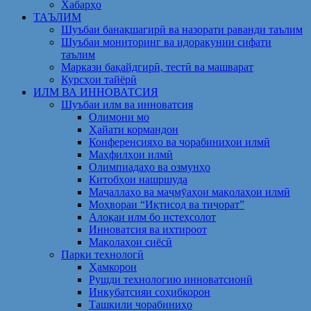
Хабарҳо
ТАЪЛИМ
Шуъбаи банақшагирӣ ва назорати раванди таълим
Шуъбаи мониторинг ва идоракунии сифати
таълим
Маркази бақайдгирӣ, тестӣ ва машварат
Курсҳои тайёрӣ
ИЛМ ВА ИННОВАТСИЯ
Шуъбаи илм ва инноватсия
Олимони мо
Ҳайати кормандон
Конференсияҳо ва чорабиниҳои илмӣ
Маҳфилҳои илмӣ
Олимпиадаҳо ва озмунҳо
Китобҳои нашршуда
Маҷаллаҳо ва маҷмӯаҳои мақолаҳои илмӣ
Моҳвораи “Иқтисод ва тиҷорат”
Алоқаи илм бо истеҳсолот
Инноватсия ва ихтироот
Мақолаҳои сиёсӣ
Парки технологӣ
Ҳамкорон
Рушди технологию инноватсионӣ
Инкубатсияи соҳибкорон
Ташкили чорабиниҳо