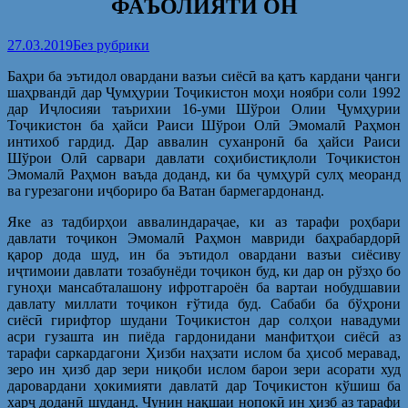
ФАЪОЛИЯТИ ОН
27.03.2019
Без рубрики
Баҳри ба эътидол овардани вазъи сиёсӣ ва қатъ кардани ҷанги
шаҳрвандӣ дар Ҷумҳурии Тоҷикистон моҳи ноябри соли 1992
дар Иҷлосияи таърихии 16-уми Шўрои Олии Ҷумҳурии
Тоҷикистон ба ҳайси Раиси Шўрои Олӣ Эмомалӣ Раҳмон
интихоб гардид. Дар аввалин суханронӣ ба ҳайси Раиси
Шўрои Олӣ сарвари давлати соҳибистиқлоли Тоҷикистон
Эмомалӣ Раҳмон ваъда доданд, ки ба ҷумҳурӣ сулҳ меоранд
ва гурезагони иҷбориро ба Ватан бармегардонанд.
Яке аз тадбирҳои аввалиндараҷае, ки аз тарафи роҳбари
давлати тоҷикон Эмомалӣ Раҳмон мавриди баҳрабардорӣ
қарор дода шуд, ин ба эътидол овардани вазъи сиёсиву
иҷтимоии давлати тозабунёди тоҷикон буд, ки дар он рўзҳо бо
гуноҳи мансабталашону ифротгароён ба вартаи нобудшавии
давлату миллати тоҷикон ғўтида буд. Сабаби ба бўҳрони
сиёсӣ гирифтор шудани Тоҷикистон дар солҳои навадуми
асри гузашта ин пиёда гардонидани манфитҳои сиёсӣ аз
тарафи саркардагони Ҳизби наҳзати ислом ба ҳисоб меравад,
зеро ин ҳизб дар зери ниқоби ислом барои зери асорати худ
даровардани ҳокимияти давлатӣ дар Тоҷикистон кўшиш ба
харҷ доданӣ шуданд. Чунин нақшаи нопокӣ ин ҳизб аз тарафи