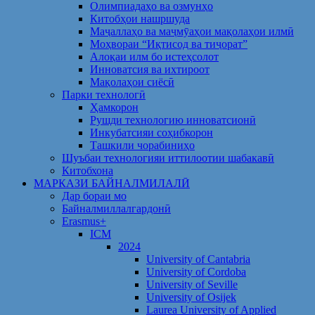
Олимпиадаҳо ва озмунҳо
Китобҳои нашршуда
Маҷаллаҳо ва маҷмӯаҳои мақолаҳои илмӣ
Моҳвораи “Иқтисод ва тиҷорат”
Алоқаи илм бо истеҳсолот
Инноватсия ва ихтироот
Мақолаҳои сиёсӣ
Парки технологӣ
Ҳамкорон
Рушди технологию инноватсионӣ
Инкубатсияи соҳибкорон
Ташкили чорабиниҳо
Шуъбаи технологияи иттилоотии шабакавӣ
Китобхона
МАРКАЗИ БАЙНАЛМИЛАЛӢ
Дар бораи мо
Байналмиллалгардонӣ
Erasmus+
ICM
2024
University of Cantabria
University of Cordoba
University of Seville
University of Osijek
Laurea University of Applied