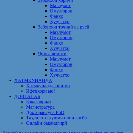
Забонҳои хориҷӣ
Маълумот
Омузгорон
Фанҳо
Ҳуҷҷатҳо
Забонҳои тоҷикӣ ва русӣ
Маълумот
Омузгорон
Фанҳо
Ҳуҷҷатҳо
Ҷомеашиносӣ
Маълумот
Омузгорон
Фанҳо
Ҳуҷҷатҳо
ХАТМКУНАНДА
Хатмкунандагони мо
Ифтихори мо!
ДОВТАЛАБ
Бакалавриат
Магистратура
Докторантура PhD
Таҳсилоти дуюми олии касбӣ
Онлайн бақайдгирӣ