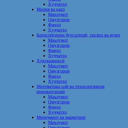
Ҳуҷҷатҳо
Молия ва қарз
Маълумот
Омузгорон
Фанҳо
Ҳуҷҷатҳо
Баҳисобгирии бухгалтерӣ, таҳлил ва аудит
Маълумот
Омузгорон
Фанҳо
Ҳуҷҷатҳо
Ҳуқуқшиносӣ
Маълумот
Омузгорон
Фанҳо
Ҳуҷҷатҳо
Математика олӣ ва технологияҳои
инноватсионӣ
Маълумот
Омузгорон
Фанҳо
Ҳуҷҷатҳо
Менеҷмент ва маркетинг
Маълумот
Омузгорон