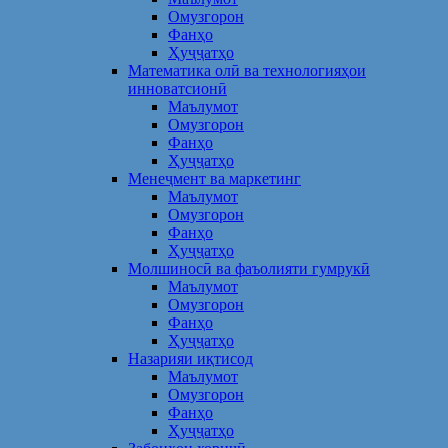
Омузгорон
Фанҳо
Ҳуҷҷатҳо
Математика олӣ ва технологияҳои
инноватсионӣ
Маълумот
Омузгорон
Фанҳо
Ҳуҷҷатҳо
Менеҷмент ва маркетинг
Маълумот
Омузгорон
Фанҳо
Ҳуҷҷатҳо
Молшиносӣ ва фаъолияти гумрукӣ
Маълумот
Омузгорон
Фанҳо
Ҳуҷҷатҳо
Назарияи иқтисод
Маълумот
Омузгорон
Фанҳо
Ҳуҷҷатҳо