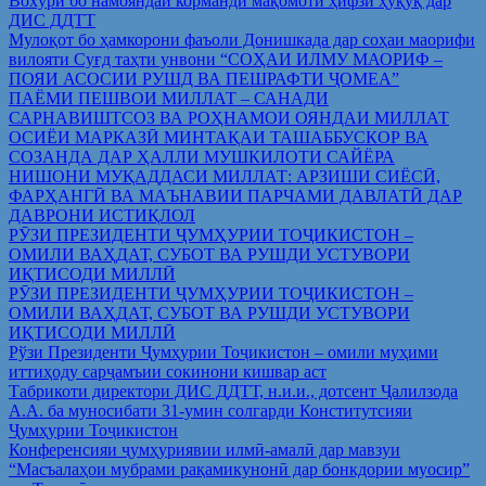
Вохўрӣ бо намояндаи корманди мақомоти ҳифзи ҳуқуқ дар
ДИС ДДТТ
Мулоқот бо ҳамкорони фаъоли Донишкада дар соҳаи маорифи
вилояти Суғд таҳти унвони “СОҲАИ ИЛМУ МАОРИФ –
ПОЯИ АСОСИИ РУШД ВА ПЕШРАФТИ ҶОМЕА”
ПАЁМИ ПЕШВОИ МИЛЛАТ – САНАДИ
САРНАВИШТСОЗ ВА РОҲНАМОИ ОЯНДАИ МИЛЛАТ
ОСИЁИ МАРКАЗӢ МИНТАҚАИ ТАШАББУСКОР ВА
СОЗАНДА ДАР ҲАЛЛИ МУШКИЛОТИ САЙЁРА
НИШОНИ МУҚАДДАСИ МИЛЛАТ: АРЗИШИ СИЁСӢ,
ФАРҲАНГӢ ВА МАЪНАВИИ ПАРЧАМИ ДАВЛАТӢ ДАР
ДАВРОНИ ИСТИҚЛОЛ
РӮЗИ ПРЕЗИДЕНТИ ҶУМҲУРИИ ТОҶИКИСТОН –
ОМИЛИ ВАҲДАТ, СУБОТ ВА РУШДИ УСТУВОРИ
ИҚТИСОДИ МИЛЛӢ
РӮЗИ ПРЕЗИДЕНТИ ҶУМҲУРИИ ТОҶИКИСТОН –
ОМИЛИ ВАҲДАТ, СУБОТ ВА РУШДИ УСТУВОРИ
ИҚТИСОДИ МИЛЛӢ
Рўзи Президенти Ҷумҳурии Тоҷикистон – омили муҳими
иттиҳоду сарҷамъии сокинони кишвар аст
Табрикоти директори ДИС ДДТТ, н.и.и., дотсент Ҷалилзода
А.А. ба муносибати 31-умин солгарди Конститутсияи
Ҷумҳурии Тоҷикистон
Конференсияи ҷумҳуриявии илмӣ-амалӣ дар мавзуи
“Масъалаҳои мубрами рақамикунонӣ дар бонкдории муосир”