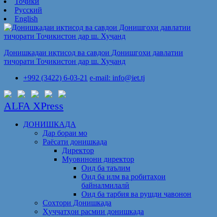
Тоҷикӣ
Русский
English
Донишкадаи иқтисод ва савдои Донишгоҳи давлатии
тиҷорати Тоҷикистон дар ш. Хуҷанд
+992 (3422) 6-03-21
e-mail: info@iet.tj
ALFA XPress
ДОНИШКАДА
Дар бораи мо
Раёсати донишкада
Директор
Муовинони директор
Оид ба таълим
Оид ба илм ва робитаҳои
байналмилалӣ
Оид ба тарбия ва рушди ҷавонон
Сохтори Донишкада
Ҳуҷҷатҳои расмии донишкада