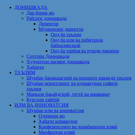
Skip
ДОНИШКАДА
to
Дар бораи мо
content
Раёсати донишкада
Директор
Муовинони директор
Оид ба таълим
Оид ба илм ва робитаҳои
байналмилалӣ
Оид ба тарбия ва рушди ҷавонон
Сохтори Донишкада
Ҳуҷҷатҳои расмии донишкада
Хабарҳо
ТАЪЛИМ
Шуъбаи банақшагирӣ ва назорати раванди таълим
Шуъбаи мониторинг ва идоракунии сифати
таълим
Маркази бақайдгирӣ, тестӣ ва машварат
Курсҳои тайёрӣ
ИЛМ ВА ИННОВАТСИЯ
Шуъбаи илм ва инноватсия
Олимони мо
Ҳайати кормандон
Конференсияҳо ва чорабиниҳои илмӣ
Маҳфилҳои илмӣ