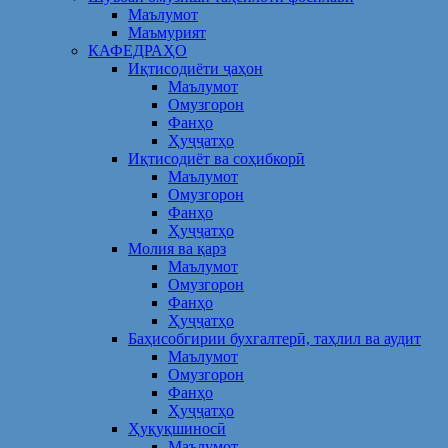
Маълумот
Маъмурият
КАФЕДРАҲО
Иқтисодиёти ҷаҳон
Маълумот
Омузгорон
Фанҳо
Ҳуҷҷатҳо
Иқтисодиёт ва соҳибкорӣ
Маълумот
Омузгорон
Фанҳо
Ҳуҷҷатҳо
Молия ва қарз
Маълумот
Омузгорон
Фанҳо
Ҳуҷҷатҳо
Баҳисобгирии бухгалтерӣ, таҳлил ва аудит
Маълумот
Омузгорон
Фанҳо
Ҳуҷҷатҳо
Ҳуқуқшиносӣ
Маълумот