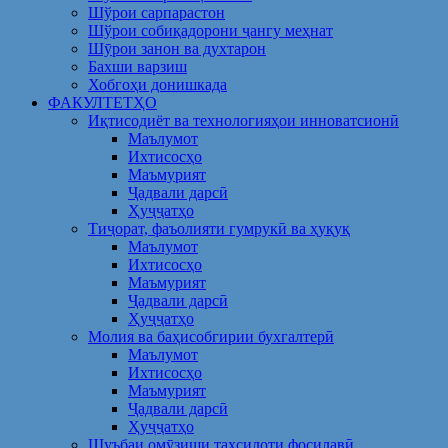
Шўрои сарпарастон
Шўрои собиқадорони ҷангу меҳнат
Шӯрои занон ва духтарон
Бахши варзиш
Хобгоҳи донишкада
ФАКУЛТЕТҲО
Иқтисодиёт ва технологияҳои инноватсионӣ
Маълумот
Ихтисосҳо
Маъмурият
Ҷадвали дарсӣ
Ҳуҷҷатҳо
Тиҷорат, фаъолияти гумрукӣ ва ҳуқуқ
Маълумот
Ихтисосҳо
Маъмурият
Ҷадвали дарсӣ
Ҳуҷҷатҳо
Молия ва баҳисобгирии бухгалтерӣ
Маълумот
Ихтисосҳо
Маъмурият
Ҷадвали дарсӣ
Ҳуҷҷатҳо
Шуъбаи омӯзиши таҳсилоти фосилавӣ