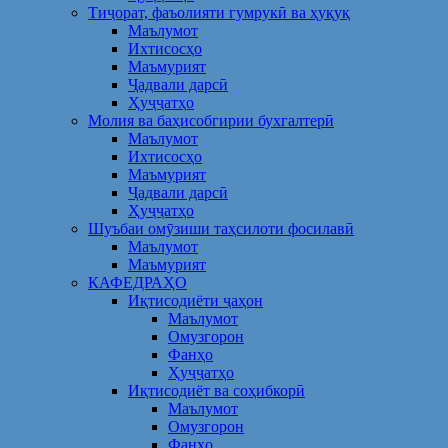
Тиҷорат, фаъолияти гумрукӣ ва ҳуқуқ
Маълумот
Ихтисосҳо
Маъмурият
Ҷадвали дарсӣ
Ҳуҷҷатҳо
Молия ва баҳисобгирии бухгалтерӣ
Маълумот
Ихтисосҳо
Маъмурият
Ҷадвали дарсӣ
Ҳуҷҷатҳо
Шуъбаи омӯзиши таҳсилоти фосилавӣ
Маълумот
Маъмурият
КАФЕДРАҲО
Иқтисодиёти ҷаҳон
Маълумот
Омузгорон
Фанҳо
Ҳуҷҷатҳо
Иқтисодиёт ва соҳибкорӣ
Маълумот
Омузгорон
Фанҳо