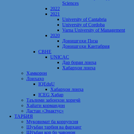
Sciences
2022
2021
University of Cantabria
University of Cordoba
Varna University of Management
2020
Донишгоҳи Пиза
Донишгоҳи Кантабрия
CBHE
UNICAC
Дар бораи лоиҳа
Хабарҳои лоиҳа
Ҳамкорон
Лоихаҳо
IQEduU
Хабарҳои лоиҳа
ICEG Хабар
Таълими забонҳои хориҷӣ
Ҳайати кормандон
Дастаи «Энактус»
ТАРБИЯ
Муқовимат ба коррупсия
Шуъбаи тарбия ва фарҳанг
Шӯъбаи кор бо ҷавонон