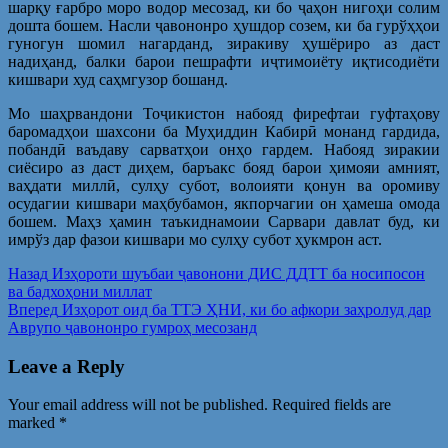
шарқу ғарбро моро водор месозад, ки бо ҷаҳон нигоҳи солим
дошта бошем. Насли ҷавононро ҳушдор созем, ки ба гурўҳҳои
гуногун шомил нагарданд, зиракиву ҳушёриро аз даст
надиҳанд, балки барои пешрафти иҷтимоиёту иқтисодиёти
кишвари худ саҳмгузор бошанд.
Мо шаҳрвандони Тоҷикистон набояд фирефтаи гуфтаҳову
баромадҳои шахсони ба Муҳиддин Кабирӣ монанд гардида,
побандӣ ваъдаву сарватҳои онҳо гардем. Набояд зиракии
сиёсиро аз даст диҳем, баръакс бояд барои ҳимояи амният,
ваҳдати миллӣ, сулҳу субот, волоияти қонун ва оромиву
осудагии кишвари маҳбубамон, якпорчагии он ҳамеша омода
бошем. Маҳз ҳамин таъкиднамоии Сарвари давлат буд, ки
имрўз дар фазои кишвари мо сулҳу субот ҳукмрон аст.
Post
Предыдущая
Назад
Изҳороти шуъбаи ҷавонони ДИС ДДТТ ба носипосон
запись:
ва бадхоҳони миллат
navigation
Следующая
Вперед
Изҳорот оид ба ТТЭ ҲНИ, ки бо афкори заҳролуд дар
запись:
Аврупо ҷавононро гумроҳ месозанд
Leave a Reply
Your email address will not be published.
Required fields are
marked
*