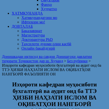
Омузгорон
Фанҳо
Ҳуҷҷатҳо
ХАТМКУНАНДА
Хатмкунандагони мо
Ифтихори мо!
ДОВТАЛАБ
Бакалавриат
Магистратура
Докторантура PhD
Таҳсилоти дуюми олии касбӣ
Онлайн бақайдгирӣ
Донишкадаи иқтисод ва савдои Донишгоҳи давлатии
тиҷорати Тоҷикистон дар ш. Хуҷанд
>
Без рубрики
>
Изҳороти кафедраи муҳосиботи бухгалтерӣ ва аудит оид ба
ТТЭ ҲИЗБИ НАҲЗАТИ ИСЛОМ ВА ОҚИБАТҲОИ
НАНГБОРӢ ФАЪОЛИЯТИ ОН
Изҳороти кафедраи муҳосиботи
бухгалтерӣ ва аудит оид ба ТТЭ
ҲИЗБИ НАҲЗАТИ ИСЛОМ ВА
ОҚИБАТҲОИ НАНГБОРӢ