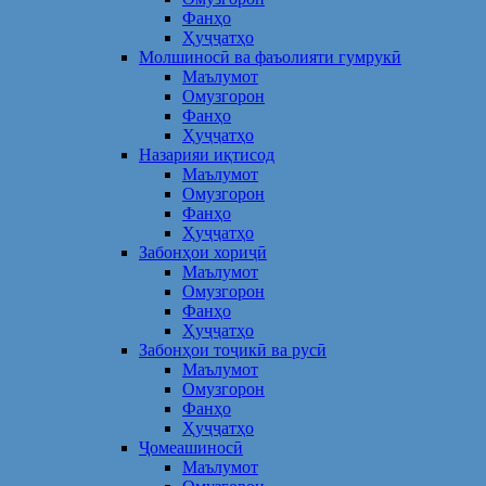
Фанҳо
Ҳуҷҷатҳо
Молшиносӣ ва фаъолияти гумрукӣ
Маълумот
Омузгорон
Фанҳо
Ҳуҷҷатҳо
Назарияи иқтисод
Маълумот
Омузгорон
Фанҳо
Ҳуҷҷатҳо
Забонҳои хориҷӣ
Маълумот
Омузгорон
Фанҳо
Ҳуҷҷатҳо
Забонҳои тоҷикӣ ва русӣ
Маълумот
Омузгорон
Фанҳо
Ҳуҷҷатҳо
Ҷомеашиносӣ
Маълумот