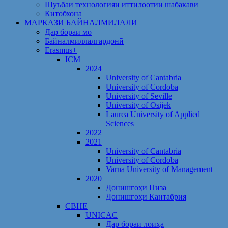
Шуъбаи технологияи иттилоотии шабакавӣ
Китобхона
МАРКАЗИ БАЙНАЛМИЛАЛӢ
Дар бораи мо
Байналмиллалгардонӣ
Erasmus+
ICM
2024
University of Cantabria
University of Cordoba
University of Seville
University of Osijek
Laurea University of Applied
Sciences
2022
2021
University of Cantabria
University of Cordoba
Varna University of Management
2020
Донишгоҳи Пиза
Донишгоҳи Кантабрия
CBHE
UNICAC
Дар бораи лоиҳа