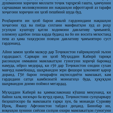
душманони хориҷии миллати тоҷик тарҳрезӣ гашта, ҳамчунин
сарчашмаи молиякунонии ин нақшаҳои ифротгароӣ аз тарафи
хоҷагони хориҷии ин ҳизб пешбинӣ шуда буд.
Роҳбарияти ин ҳизб барои амалӣ гардонидани нақшаҳои
хоҷагони худ ва пиёда сохтани манфиатҳои худ аз роҳу
усулҳои куштору қатли ходимони давлативу ҷамъиятӣ,
олимону адибон пеша карда буданд ва бо ин восита мехостанд
пеш аз ҳама таҳкурсии пояҳои давлативу ҷамъиятиро суст
гардонанд.
Айни замон ҳизби мазкур дар Тоҷикистон ғайриқонунӣ эълон
гардидааст. Сарвари ин ҳизб Муҳиддин Кабирӣ тариқи
расонаҳои оммавии мамлакатҳои гуногуни хориҷӣ баромад
намуда, иброз медорад, ки гўё дар Тоҷикистон озодии сухан
мавҷуд намебошад, шаҳрвандон зери фишори ҳокимият қарор
доранд. Гўё барои пешрафти иқтисодиёти мамлакат, кам
гардидани сатҳи камбизоатӣ монеагиҳо буда, ҳуқуқҳои
шаҳрвандон доимо поймол мегардад.
Муҳиддин Кабирӣ ва ҳаммаслаконаш кўшиш мекунанд, ки
байни халқ низоъро ба вуҷуд оранд. Тоҷикистони сулҳпарвару
биҳиштосоро ба мамлакати ғарқи хун, ба монанди Сурияву
Ироқ, Яману Афғонистон табдил диҳанд. Бинобар ин,
воқеаҳои хунини сиёсии солҳои охири мамлакатҳои гуногуни