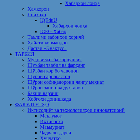
Хабарҳои лоиҳа
Ҳамкорон
Лоихаҳо
IQEduU
Хабарҳои лоиҳа
ICEG Хабар
Таълими забонҳои хориҷӣ
Ҳайати кормандон
Дастаи «Энактус»
ТАРБИЯ
Муқовимат ба коррупсия
Шуъбаи тарбия ва фарҳанг
Шӯъбаи кор бо ҷавонон
Шўрои сарпарастон
Шўрои собиқадорони ҷангу меҳнат
Шӯрои занон ва духтарон
Бахши варзиш
Хобгоҳи донишкада
ФАКУЛТЕТҲО
Иқтисодиёт ва технологияҳои инноватсионӣ
Маълумот
Ихтисосҳо
Маъмурият
Ҷадвали дарсӣ
Ҳуҷҷатҳо