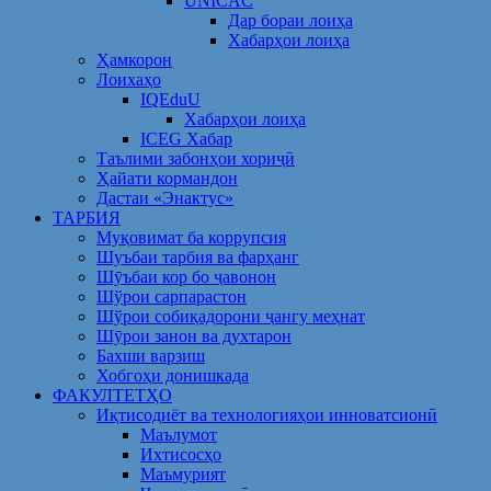
UNICAC
Дар бораи лоиҳа
Хабарҳои лоиҳа
Ҳамкорон
Лоихаҳо
IQEduU
Хабарҳои лоиҳа
ICEG Хабар
Таълими забонҳои хориҷӣ
Ҳайати кормандон
Дастаи «Энактус»
ТАРБИЯ
Муқовимат ба коррупсия
Шуъбаи тарбия ва фарҳанг
Шӯъбаи кор бо ҷавонон
Шўрои сарпарастон
Шўрои собиқадорони ҷангу меҳнат
Шӯрои занон ва духтарон
Бахши варзиш
Хобгоҳи донишкада
ФАКУЛТЕТҲО
Иқтисодиёт ва технологияҳои инноватсионӣ
Маълумот
Ихтисосҳо
Маъмурият