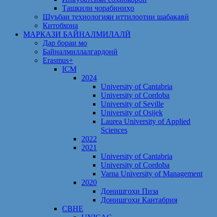
Ташкили чорабиниҳо
Шуъбаи технологияи иттилоотии шабакавӣ
Китобхона
МАРКАЗИ БАЙНАЛМИЛАЛӢ
Дар бораи мо
Байналмиллалгардонӣ
Erasmus+
ICM
2024
University of Cantabria
University of Cordoba
University of Seville
University of Osijek
Laurea University of Applied
Sciences
2022
2021
University of Cantabria
University of Cordoba
Varna University of Management
2020
Донишгоҳи Пиза
Донишгоҳи Кантабрия
CBHE