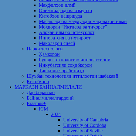
Маҳфилҳои илмӣ
Олимпиадаҳо ва озмунҳо
Китобҳои нашршуда
Маҷаллаҳо ва маҷмӯаҳои мақолаҳои илмӣ
Моҳвораи “Иқтисод ва тиҷорат”
Алоқаи илм бо истеҳсолот
Инноватсия ва ихтироот
Мақолаҳои сиёсӣ
Парки технологӣ
Ҳамкорон
Рушди технологию инноватсионӣ
Инкубатсияи соҳибкорон
Ташкили чорабиниҳо
Шуъбаи технологияи иттилоотии шабакавӣ
Китобхона
МАРКАЗИ БАЙНАЛМИЛАЛӢ
Дар бораи мо
Байналмиллалгардонӣ
Erasmus+
ICM
2024
University of Cantabria
University of Cordoba
University of Seville