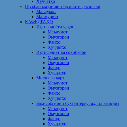
Ҳуҷҷатҳо
Шуъбаи омӯзиши таҳсилоти фосилавӣ
Маълумот
Маъмурият
КАФЕДРАҲО
Иқтисодиёти ҷаҳон
Маълумот
Омузгорон
Фанҳо
Ҳуҷҷатҳо
Иқтисодиёт ва соҳибкорӣ
Маълумот
Омузгорон
Фанҳо
Ҳуҷҷатҳо
Молия ва қарз
Маълумот
Омузгорон
Фанҳо
Ҳуҷҷатҳо
Баҳисобгирии бухгалтерӣ, таҳлил ва аудит
Маълумот
Омузгорон
Фанҳо
Ҳуҷҷатҳо