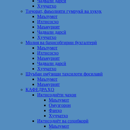
Ҷадвали дарсӣ
Ҳуҷҷатҳо
Тиҷорат, фаъолияти гумрукӣ ва ҳуқуқ
Маълумот
Ихтисосҳо
Маъмурият
Ҷадвали дарсӣ
Ҳуҷҷатҳо
Молия ва баҳисобгирии бухгалтерӣ
Маълумот
Ихтисосҳо
Маъмурият
Ҷадвали дарсӣ
Ҳуҷҷатҳо
Шуъбаи омӯзиши таҳсилоти фосилавӣ
Маълумот
Маъмурият
КАФЕДРАҲО
Иқтисодиёти ҷаҳон
Маълумот
Омузгорон
Фанҳо
Ҳуҷҷатҳо
Иқтисодиёт ва соҳибкорӣ
Маълумот