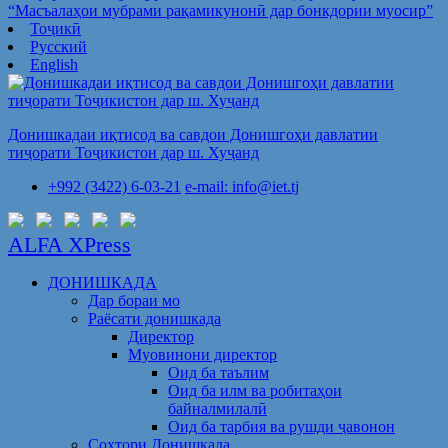
“Масъалаҳои мубрами рақамикунонӣ дар бонкдории муосир”
Тоҷикӣ
Русский
English
Донишкадаи иқтисод ва савдои Донишгоҳи давлатии
тиҷорати Тоҷикистон дар ш. Хуҷанд
+992 (3422) 6-03-21
e-mail: info@iet.tj
ALFA XPress
ДОНИШКАДА
Дар бораи мо
Раёсати донишкада
Директор
Муовинони директор
Оид ба таълим
Оид ба илм ва робитаҳои
байналмилалӣ
Оид ба тарбия ва рушди ҷавонон
Сохтори Донишкада