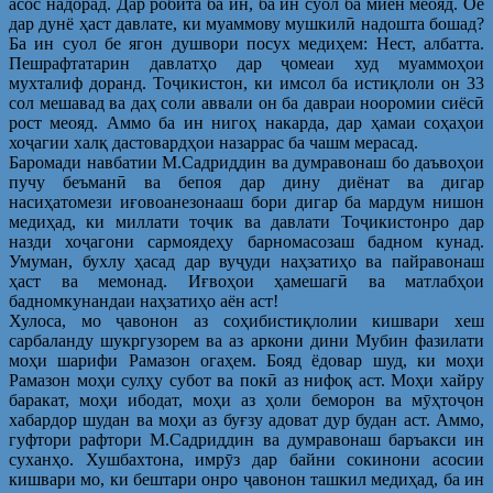
асос надорад. Дар робита ба ин, ба ин суол ба миён меояд. Оё
дар дунё ҳаст давлате, ки муаммову мушкилӣ надошта бошад?
Ба ин суол бе ягон душвори посух медиҳем: Нест, албатта.
Пешрафтатарин давлатҳо дар ҷомеаи худ муаммоҳои
мухталиф доранд. Тоҷикистон, ки имсол ба истиқлоли он 33
сол мешавад ва даҳ соли аввали он ба давраи нооромии сиёсӣ
рост меояд. Аммо ба ин нигоҳ накарда, дар ҳамаи соҳаҳои
хоҷагии халқ дастовардҳои назаррас ба чашм мерасад.
Баромади навбатии М.Садриддин ва думравонаш бо даъвоҳои
пучу беъманӣ ва бепоя дар дину диёнат ва дигар
насиҳатомези иғовоанезонааш бори дигар ба мардум нишон
медиҳад, ки миллати тоҷик ва давлати Тоҷикистонро дар
назди хоҷагони сармоядеҳу барномасозаш бадном кунад.
Умуман, бухлу ҳасад дар вуҷуди наҳзатиҳо ва пайравонаш
ҳаст ва мемонад. Иғвоҳои ҳамешагӣ ва матлабҳои
бадномкунандаи наҳзатиҳо аён аст!
Хулоса, мо ҷавонон аз соҳибистиқлолии кишвари хеш
сарбаланду шукргузорем ва аз аркони дини Мубин фазилати
моҳи шарифи Рамазон огаҳем. Бояд ёдовар шуд, ки моҳи
Рамазон моҳи сулҳу субот ва покӣ аз нифоқ аст. Моҳи хайру
баракат, моҳи ибодат, моҳи аз ҳоли беморон ва мӯҳтоҷон
хабардор шудан ва моҳи аз буғзу адоват дур будан аст. Аммо,
гуфтори рафтори М.Садриддин ва думравонаш баръакси ин
суханҳо. Хушбахтона, имрӯз дар байни сокинони асосии
кишвари мо, ки бештари онро ҷавонон ташкил медиҳад, ба ин