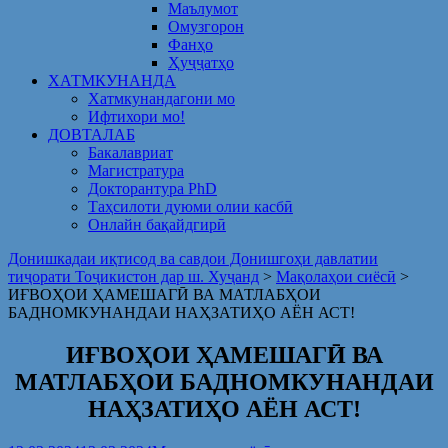
Маълумот
Омузгорон
Фанҳо
Ҳуҷҷатҳо
ХАТМКУНАНДА
Хатмкунандагони мо
Ифтихори мо!
ДОВТАЛАБ
Бакалавриат
Магистратура
Докторантура PhD
Таҳсилоти дуюми олии касбӣ
Онлайн бақайдгирӣ
Донишкадаи иқтисод ва савдои Донишгоҳи давлатии
тиҷорати Тоҷикистон дар ш. Хуҷанд
>
Мақолаҳои сиёсӣ
>
ИҒВОҲОИ ҲАМЕШАГӢ ВА МАТЛАБҲОИ
БАДНОМКУНАНДАИ НАҲЗАТИҲО АЁН АСТ!
ИҒВОҲОИ ҲАМЕШАГӢ ВА
МАТЛАБҲОИ БАДНОМКУНАНДАИ
НАҲЗАТИҲО АЁН АСТ!