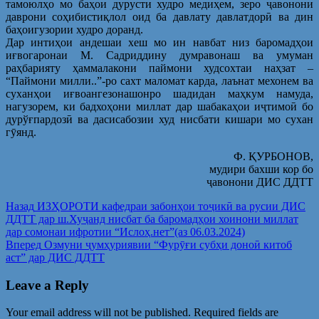
тамоюлҳо мо баҳои дурусти худро медиҳем, зеро ҷавонони
даврони соҳибистиқлол оид ба давлату давлатдорӣ ва дин
баҳоигузории худро доранд.
Дар интиҳои андешаи хеш мо ин навбат низ баромадҳои
иғвогаронаи М. Садриддину думравонаш ва умуман
раҳбарияту ҳаммалакони паймони худсохтаи наҳзат –
“Паймони милли..”-ро сахт маломат карда, лаънат мехонем ва
суханҳои иғвоангезонашонро шадидан маҳкум намуда,
нагузорем, ки бадхоҳони миллат дар шабакаҳои иҷтимоӣ бо
дурўғпардозӣ ва дасисабозии худ нисбати кишари мо сухан
гӯянд.
Ф. ҚУРБОНОВ,
мудири бахши кор бо
ҷавонони ДИС ДДТТ
Post
Предыдущая
Назад
ИЗҲОРОТИ кафедраи забонҳои тоҷикӣ ва русии ДИС
запись:
ДДТТ дар ш.Хуҷанд нисбат ба баромадҳои хоинони миллат
navigation
дар сомонаи ифротии “Ислоҳ.нет”(аз 06.03.2024)
Следующая
Вперед
Озмуни ҷумҳуриявии “Фурӯғи субҳи доноӣ китоб
запись:
аст” дар ДИС ДДТТ
Leave a Reply
Your email address will not be published.
Required fields are