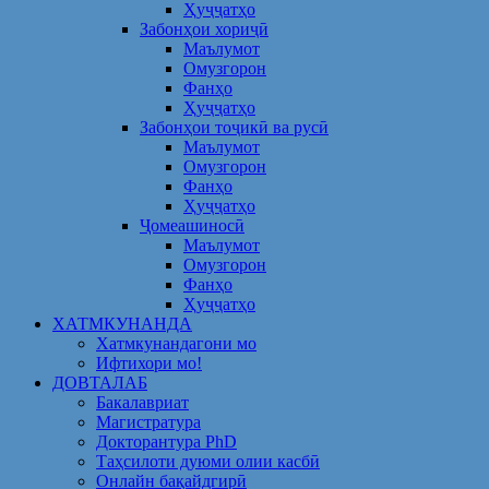
Ҳуҷҷатҳо
Забонҳои хориҷӣ
Маълумот
Омузгорон
Фанҳо
Ҳуҷҷатҳо
Забонҳои тоҷикӣ ва русӣ
Маълумот
Омузгорон
Фанҳо
Ҳуҷҷатҳо
Ҷомеашиносӣ
Маълумот
Омузгорон
Фанҳо
Ҳуҷҷатҳо
ХАТМКУНАНДА
Хатмкунандагони мо
Ифтихори мо!
ДОВТАЛАБ
Бакалавриат
Магистратура
Докторантура PhD
Таҳсилоти дуюми олии касбӣ
Онлайн бақайдгирӣ