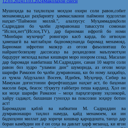
12.03.2024
13.03.2024
Мақолаҳои сиёсӣ
Мушоҳида ва таҳлилҳои моҳҳои охири соли равон,собит
менамоянд,ки раҳбарияту ҳаммаслакони паймони худсохтаи
наҳзат-“Паймони миллӣ.”, алалхусус Муҳаммадиқболи
Садриддин бо ҷалби думравонаш тавассути сомонаи
“Ислоҳ.нет”(Ислоҳ.ТV), дар барномаи ифротӣ бо номи
“Минбари мухоҷир” ровигиро касб карда, бо иғвоҳои
ҳамешагӣ ва матлабҳои бадномкунанда баромад менамояд.
Барномаи ифротии мазкур аз оғози фаъолияташ бо
найрангбозиҳову дассисаҳо ва роҳандозии маълумотҳои
бардуруғ мехоҳад вазъи кишвари моро ноором созад. Масалан
дар баромади навбатиаш М.Садриддин, санаи 10 марти соли
равон боз худро “уламои дин” шуморида, аз оғози моҳи
шарифи Рамазон бо ҷалби думравонаш, ки бо ному лаҳқабҳо,
аз ҷумла Абдухалил Восеев, Идибек, Муҳоҷир, Сибир ва
Мамукаи доғистонии фирефташудаи наҳзат аст, бо баҳонаи
масоли барқ, беасос тӯҳмуту ғайбатро пеша карданд. Ҳол он
ки моҳи шарифи Рамазон – моҳи парҳезгориву эҳсонкорӣ,
хайру садақот, бахшиши гуноҳҳо ва поксозии зоҳиру ботин
аст!
Баромадҳои қаблӣ ва набватии М. Садриддин ва
думравонашро таҳлил намуда, қайд менамоем, ки ин
бадхоҳони миллат дар хориҷи кишвар қарордошта, танҳо дар
бораи камбудии ин ё он соҳа ва давлат ҳарф мезанад, ки ягон