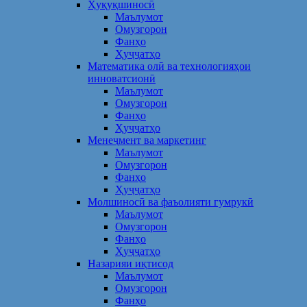
Ҳуқуқшиносӣ
Маълумот
Омузгорон
Фанҳо
Ҳуҷҷатҳо
Математика олӣ ва технологияҳои
инноватсионӣ
Маълумот
Омузгорон
Фанҳо
Ҳуҷҷатҳо
Менеҷмент ва маркетинг
Маълумот
Омузгорон
Фанҳо
Ҳуҷҷатҳо
Молшиносӣ ва фаъолияти гумрукӣ
Маълумот
Омузгорон
Фанҳо
Ҳуҷҷатҳо
Назарияи иқтисод
Маълумот
Омузгорон
Фанҳо