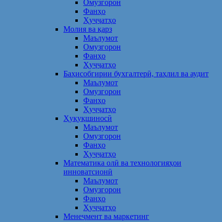
Омузгорон
Фанҳо
Ҳуҷҷатҳо
Молия ва қарз
Маълумот
Омузгорон
Фанҳо
Ҳуҷҷатҳо
Баҳисобгирии бухгалтерӣ, таҳлил ва аудит
Маълумот
Омузгорон
Фанҳо
Ҳуҷҷатҳо
Ҳуқуқшиносӣ
Маълумот
Омузгорон
Фанҳо
Ҳуҷҷатҳо
Математика олӣ ва технологияҳои
инноватсионӣ
Маълумот
Омузгорон
Фанҳо
Ҳуҷҷатҳо
Менеҷмент ва маркетинг