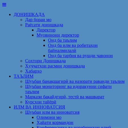
Skip
to
ДОНИШКАДА
content
Дар бораи мо
Раёсати донишкада
Директор
Муовинони директор
Оид ба таълим
Оид ба илм ва робитаҳои
байналмилалӣ
Оид ба тарбия ва рушди ҷавонон
Сохтори Донишкада
Ҳуҷҷатҳои расмии донишкада
Хабарҳо
ТАЪЛИМ
Шуъбаи банақшагирӣ ва назорати раванди таълим
Шуъбаи мониторинг ва идоракунии сифати
таълим
Маркази бақайдгирӣ, тестӣ ва машварат
Курсҳои тайёрӣ
ИЛМ ВА ИННОВАТСИЯ
Шуъбаи илм ва инноватсия
Олимони мо
Ҳайати кормандон
Конференсияҳо ва чорабиниҳои илмӣ