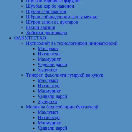
Шуъбаи тарбия ва фарҳанг
Шӯъбаи кор бо ҷавонон
Шўрои сарпарастон
Шўрои собиқадорони ҷангу меҳнат
Шӯрои занон ва духтарон
Бахши варзиш
Хобгоҳи донишкада
ФАКУЛТЕТҲО
Иқтисодиёт ва технологияҳои инноватсионӣ
Маълумот
Ихтисосҳо
Маъмурият
Ҷадвали дарсӣ
Ҳуҷҷатҳо
Тиҷорат, фаъолияти гумрукӣ ва ҳуқуқ
Маълумот
Ихтисосҳо
Маъмурият
Ҷадвали дарсӣ
Ҳуҷҷатҳо
Молия ва баҳисобгирии бухгалтерӣ
Маълумот
Ихтисосҳо
Маъмурият
Ҷадвали дарсӣ