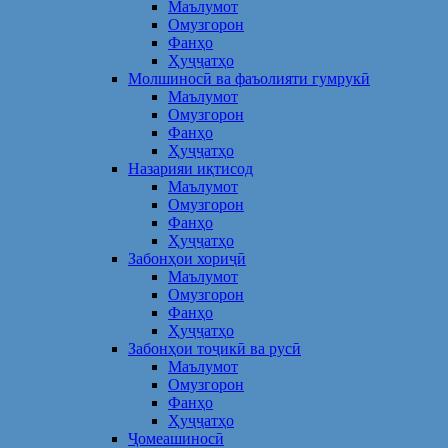
Маълумот
Омузгорон
Фанҳо
Ҳуҷҷатҳо
Молшиносӣ ва фаъолияти гумрукӣ
Маълумот
Омузгорон
Фанҳо
Ҳуҷҷатҳо
Назарияи иқтисод
Маълумот
Омузгорон
Фанҳо
Ҳуҷҷатҳо
Забонҳои хориҷӣ
Маълумот
Омузгорон
Фанҳо
Ҳуҷҷатҳо
Забонҳои тоҷикӣ ва русӣ
Маълумот
Омузгорон
Фанҳо
Ҳуҷҷатҳо
Ҷомеашиносӣ