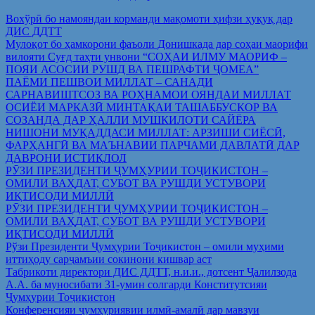
Вохўрӣ бо намояндаи корманди мақомоти ҳифзи ҳуқуқ дар
ДИС ДДТТ
Мулоқот бо ҳамкорони фаъоли Донишкада дар соҳаи маорифи
вилояти Суғд таҳти унвони “СОҲАИ ИЛМУ МАОРИФ –
ПОЯИ АСОСИИ РУШД ВА ПЕШРАФТИ ҶОМЕА”
ПАЁМИ ПЕШВОИ МИЛЛАТ – САНАДИ
САРНАВИШТСОЗ ВА РОҲНАМОИ ОЯНДАИ МИЛЛАТ
ОСИЁИ МАРКАЗӢ МИНТАҚАИ ТАШАББУСКОР ВА
СОЗАНДА ДАР ҲАЛЛИ МУШКИЛОТИ САЙЁРА
НИШОНИ МУҚАДДАСИ МИЛЛАТ: АРЗИШИ СИЁСӢ,
ФАРҲАНГӢ ВА МАЪНАВИИ ПАРЧАМИ ДАВЛАТӢ ДАР
ДАВРОНИ ИСТИҚЛОЛ
РӮЗИ ПРЕЗИДЕНТИ ҶУМҲУРИИ ТОҶИКИСТОН –
ОМИЛИ ВАҲДАТ, СУБОТ ВА РУШДИ УСТУВОРИ
ИҚТИСОДИ МИЛЛӢ
РӮЗИ ПРЕЗИДЕНТИ ҶУМҲУРИИ ТОҶИКИСТОН –
ОМИЛИ ВАҲДАТ, СУБОТ ВА РУШДИ УСТУВОРИ
ИҚТИСОДИ МИЛЛӢ
Рўзи Президенти Ҷумҳурии Тоҷикистон – омили муҳими
иттиҳоду сарҷамъии сокинони кишвар аст
Табрикоти директори ДИС ДДТТ, н.и.и., дотсент Ҷалилзода
А.А. ба муносибати 31-умин солгарди Конститутсияи
Ҷумҳурии Тоҷикистон
Конференсияи ҷумҳуриявии илмӣ-амалӣ дар мавзуи