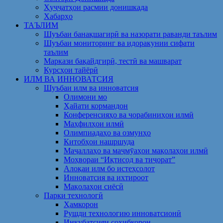
Ҳуҷҷатҳои расмии донишкада
Хабарҳо
ТАЪЛИМ
Шуъбаи банақшагирӣ ва назорати раванди таълим
Шуъбаи мониторинг ва идоракунии сифати
таълим
Маркази бақайдгирӣ, тестӣ ва машварат
Курсҳои тайёрӣ
ИЛМ ВА ИННОВАТСИЯ
Шуъбаи илм ва инноватсия
Олимони мо
Ҳайати кормандон
Конференсияҳо ва чорабиниҳои илмӣ
Маҳфилҳои илмӣ
Олимпиадаҳо ва озмунҳо
Китобҳои нашршуда
Маҷаллаҳо ва маҷмӯаҳои мақолаҳои илмӣ
Моҳвораи “Иқтисод ва тиҷорат”
Алоқаи илм бо истеҳсолот
Инноватсия ва ихтироот
Мақолаҳои сиёсӣ
Парки технологӣ
Ҳамкорон
Рушди технологию инноватсионӣ
Инкубатсияи соҳибкорон