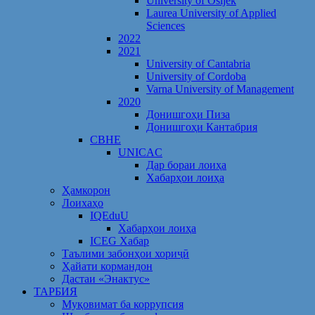
University of Osijek
Laurea University of Applied
Sciences
2022
2021
University of Cantabria
University of Cordoba
Varna University of Management
2020
Донишгоҳи Пиза
Донишгоҳи Кантабрия
CBHE
UNICAC
Дар бораи лоиҳа
Хабарҳои лоиҳа
Ҳамкорон
Лоихаҳо
IQEduU
Хабарҳои лоиҳа
ICEG Хабар
Таълими забонҳои хориҷӣ
Ҳайати кормандон
Дастаи «Энактус»
ТАРБИЯ
Муқовимат ба коррупсия