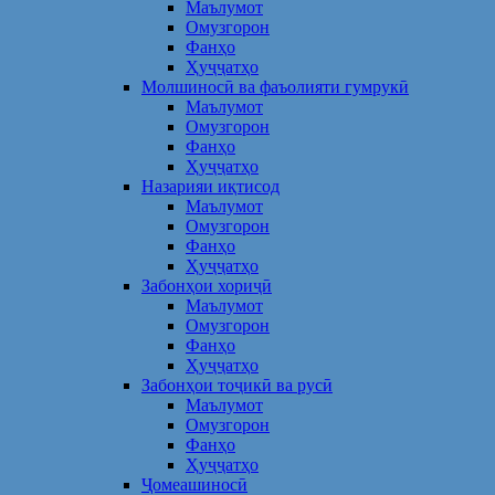
Маълумот
Омузгорон
Фанҳо
Ҳуҷҷатҳо
Молшиносӣ ва фаъолияти гумрукӣ
Маълумот
Омузгорон
Фанҳо
Ҳуҷҷатҳо
Назарияи иқтисод
Маълумот
Омузгорон
Фанҳо
Ҳуҷҷатҳо
Забонҳои хориҷӣ
Маълумот
Омузгорон
Фанҳо
Ҳуҷҷатҳо
Забонҳои тоҷикӣ ва русӣ
Маълумот
Омузгорон
Фанҳо
Ҳуҷҷатҳо
Ҷомеашиносӣ