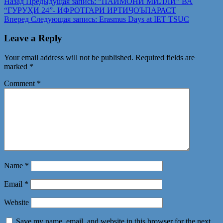
Назад
Предыдущая запись:
“ПАЙМОНИ МИЛЛӢ” ВА
“ГУРУҲИ 24”- ИФРОТГАРИ ИРТИҶОЪПАРАСТ
Вперед
Следующая запись:
Erasmus Days at IET TSUC
Leave a Reply
Your email address will not be published.
Required fields are
marked
*
Comment
*
Name
*
Email
*
Website
Save my name, email, and website in this browser for the next