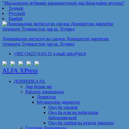
“Масъалаҳои мубрами рақамикунонӣ дар бонкдории муосир”
Тоҷикӣ
Русский
English
Донишкадаи иқтисод ва савдои Донишгоҳи давлатии
тиҷорати Тоҷикистон дар ш. Хуҷанд
+992 (3422) 6-03-21
e-mail: info@iet.tj
ALFA XPress
ДОНИШКАДА
Дар бораи мо
Раёсати донишкада
Директор
Муовинони директор
Оид ба таълим
Оид ба илм ва робитаҳои
байналмилалӣ
Оид ба тарбия ва рушди ҷавонон
Сохтори Донишкада