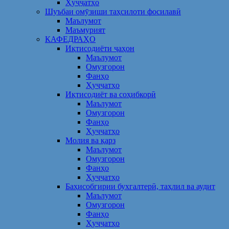
Ҳуҷҷатҳо
Шуъбаи омӯзиши таҳсилоти фосилавӣ
Маълумот
Маъмурият
КАФЕДРАҲО
Иқтисодиёти ҷаҳон
Маълумот
Омузгорон
Фанҳо
Ҳуҷҷатҳо
Иқтисодиёт ва соҳибкорӣ
Маълумот
Омузгорон
Фанҳо
Ҳуҷҷатҳо
Молия ва қарз
Маълумот
Омузгорон
Фанҳо
Ҳуҷҷатҳо
Баҳисобгирии бухгалтерӣ, таҳлил ва аудит
Маълумот
Омузгорон
Фанҳо
Ҳуҷҷатҳо