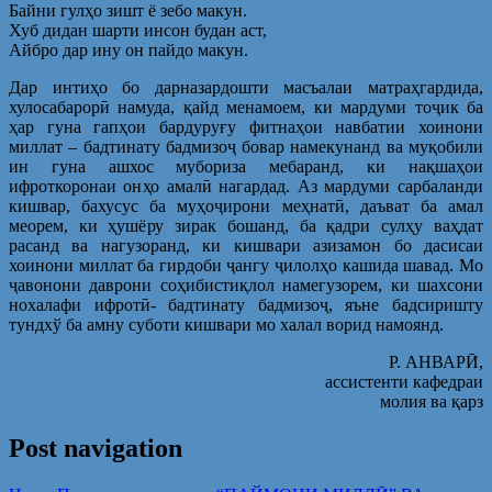
Байни гулҳо зишт ё зебо макун.
Хуб дидан шарти инсон будан аст,
Айбро дар ину он пайдо макун.
Дар интиҳо бо дарназардошти масъалаи матраҳгардида,
хулосабарорӣ намуда, қайд менамоем, ки мардуми тоҷик ба
ҳар гуна гапҳои бардуруғу фитнаҳои навбатии хоинони
миллат – бадтинату бадмизоҷ бовар намекунанд ва муқобили
ин гуна ашхос мубориза мебаранд, ки нақшаҳои
ифроткоронаи онҳо амалӣ нагардад. Аз мардуми сарбаланди
кишвар, бахусус ба муҳоҷирони меҳнатӣ, даъват ба амал
меорем, ки ҳушёру зирак бошанд, ба қадри сулҳу ваҳдат
расанд ва нагузоранд, ки кишвари азизамон бо дасисаи
хоинони миллат ба гирдоби ҷангу ҷилолҳо кашида шавад. Мо
ҷавонони даврони соҳибистиқлол намегузорем, ки шахсони
нохалафи ифротӣ- бадтинату бадмизоҷ, яъне бадсиришту
тундхў ба амну суботи кишвари мо халал ворид намоянд.
Р. АНВАРӢ,
ассистенти кафедраи
молия ва қарз
Post navigation