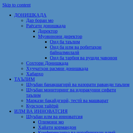
Skip to content
ДОНИШКАДА
Дар бораи мо
Раёсати донишкада
Директор
Муовинони директор
Оид ба таълим
Оид ба илм ва робитаҳои
байналмилалӣ
Оид ба тарбия ва рушди ҷавонон
Сохтори Донишкада
Ҳуҷҷатҳои расмии донишкада
Хабарҳо
ТАЪЛИМ
Шуъбаи банақшагирӣ ва назорати раванди таълим
Шуъбаи мониторинг ва идоракунии сифати
таълим
Маркази бақайдгирӣ, тестӣ ва машварат
Курсҳои тайёрӣ
ИЛМ ВА ИННОВАТСИЯ
Шуъбаи илм ва инноватсия
Олимони мо
Ҳайати кормандон
Конференсияҳо ва чорабиниҳои илмӣ