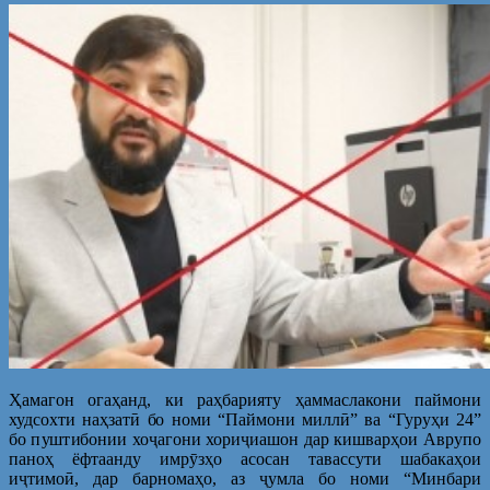
Ҳамагон огаҳанд, ки раҳбарияту ҳаммаслакони паймони
худсохти наҳзатӣ бо номи “Паймони миллӣ” ва “Гуруҳи 24”
бо пуштибонии хоҷагони хориҷиашон дар кишварҳои Аврупо
паноҳ ёфтаанду имрӯзҳо асосан тавассути шабакаҳои
иҷтимоӣ, дар барномаҳо, аз ҷумла бо номи “Минбари