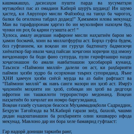
кашмакашҳо, дасисаҳои пушти парда ва хусуматҳои
мутақобил пас аз омадани Кабирӣ шурӯъ шуданд! Ин шумо
ҳастед, ки Аврупоро мисли Файзобод на танҳо ба чарогоҳ,
балки ба оғилхона табдил додаед!” Ҳамзамон илова мекунад:
Ман ва тарафдоронам ҳаргиз бо ин мухолифин нахоҳем буд,
чунки ин роҳ ба қарни гузашта аст! “
Хулоса, амалу андешаи нафароне мисли наҳзатиён барои мо
ҳамон босмачӣ, хоин ва миллатфурӯш аст. Борҳо гуфта будем,
боз гуфтанием, ки воқеан ин гуруҳи бадтинату бадмизоҷи
хиёнаткор бар ивази чанд пайсаи хоҷагони хориҷии худ имону
виҷдонашро ба боди фано супурда, пули гирифтаашро назди
хоҷагонашон бо амали навбатиашон ҳисобарорӣ кунанд.
Таъсиси «Паймони миллӣ» далели он аст, ки раҳбарияти
паймон ҳизби худро ба осорхонаи таърих супориданд. Яъне
ҲНИ ҳамчун ҳизби сиёсӣ мурда ва аз байн рафтааст ва
“Паймони миллӣ” як навъ санги мазори ин ҳизб аст. Имрӯз
ҷаҳониён моҳияти ин ҳизб, собиқаи ин ҳизб ва дидгоҳи
ифротии ин ташкилоти террористиро медонанд. Воқеан
наҳзатиён бо хиҷолат ин номро баргузидаанд.
Воқеан ғазабу суханҳои беасоси Муҳаммадиқболи Садриддин,
Беҳрузи Тағойзода ва М.Кабирӣ ғарази зиёд, бахилӣ, чашми
дидан надоштанашон ба роҳбарияти олии кишварро ифода
мекунад. Мавлоно дар ин бора хеле бамаврид гуфтааст:
Гар надорӣ дониши таркиби ранг,