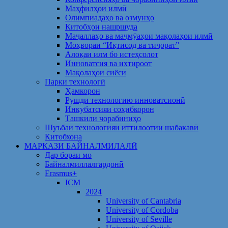
Маҳфилҳои илмӣ
Олимпиадаҳо ва озмунҳо
Китобҳои нашршуда
Маҷаллаҳо ва маҷмӯаҳои мақолаҳои илмӣ
Моҳвораи “Иқтисод ва тиҷорат”
Алоқаи илм бо истеҳсолот
Инноватсия ва ихтироот
Мақолаҳои сиёсӣ
Парки технологӣ
Ҳамкорон
Рушди технологию инноватсионӣ
Инкубатсияи соҳибкорон
Ташкили чорабиниҳо
Шуъбаи технологияи иттилоотии шабакавӣ
Китобхона
МАРКАЗИ БАЙНАЛМИЛАЛӢ
Дар бораи мо
Байналмиллалгардонӣ
Erasmus+
ICM
2024
University of Cantabria
University of Cordoba
University of Seville