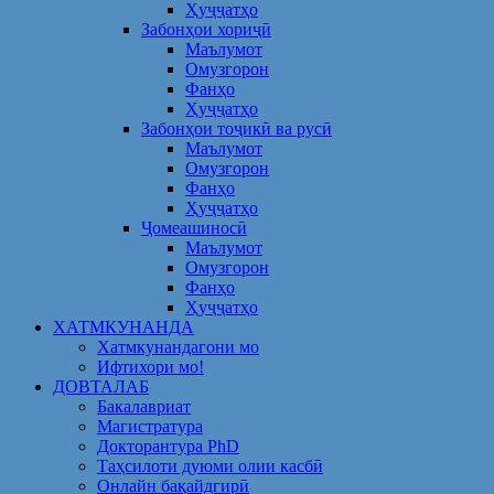
Ҳуҷҷатҳо
Забонҳои хориҷӣ
Маълумот
Омузгорон
Фанҳо
Ҳуҷҷатҳо
Забонҳои тоҷикӣ ва русӣ
Маълумот
Омузгорон
Фанҳо
Ҳуҷҷатҳо
Ҷомеашиносӣ
Маълумот
Омузгорон
Фанҳо
Ҳуҷҷатҳо
ХАТМКУНАНДА
Хатмкунандагони мо
Ифтихори мо!
ДОВТАЛАБ
Бакалавриат
Магистратура
Докторантура PhD
Таҳсилоти дуюми олии касбӣ
Онлайн бақайдгирӣ