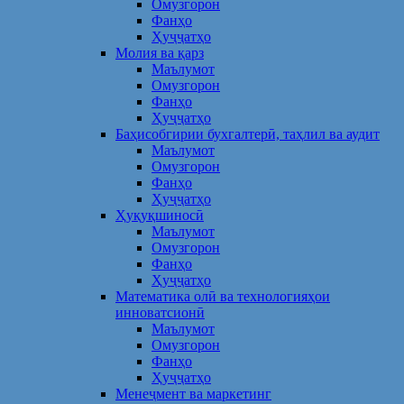
Омузгорон
Фанҳо
Ҳуҷҷатҳо
Молия ва қарз
Маълумот
Омузгорон
Фанҳо
Ҳуҷҷатҳо
Баҳисобгирии бухгалтерӣ, таҳлил ва аудит
Маълумот
Омузгорон
Фанҳо
Ҳуҷҷатҳо
Ҳуқуқшиносӣ
Маълумот
Омузгорон
Фанҳо
Ҳуҷҷатҳо
Математика олӣ ва технологияҳои
инноватсионӣ
Маълумот
Омузгорон
Фанҳо
Ҳуҷҷатҳо
Менеҷмент ва маркетинг