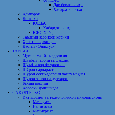
UNICAC
Дар бораи лоиҳа
Хабарҳои лоиҳа
Ҳамкорон
Лоихаҳо
IQEduU
Хабарҳои лоиҳа
ICEG Хабар
Таълими забонҳои хориҷӣ
Ҳайати кормандон
Дастаи «Энактус»
ТАРБИЯ
Муқовимат ба коррупсия
Шуъбаи тарбия ва фарҳанг
Шӯъбаи кор бо ҷавонон
Шўрои сарпарастон
Шўрои собиқадорони ҷангу меҳнат
Шӯрои занон ва духтарон
Бахши варзиш
Хобгоҳи донишкада
ФАКУЛТЕТҲО
Иқтисодиёт ва технологияҳои инноватсионӣ
Маълумот
Ихтисосҳо
Маъмурият