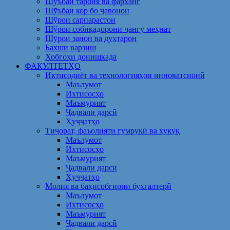
Шуъбаи тарбия ва фарҳанг
Шӯъбаи кор бо ҷавонон
Шўрои сарпарастон
Шўрои собиқадорони ҷангу меҳнат
Шӯрои занон ва духтарон
Бахши варзиш
Хобгоҳи донишкада
ФАКУЛТЕТҲО
Иқтисодиёт ва технологияҳои инноватсионӣ
Маълумот
Ихтисосҳо
Маъмурият
Ҷадвали дарсӣ
Ҳуҷҷатҳо
Тиҷорат, фаъолияти гумрукӣ ва ҳуқуқ
Маълумот
Ихтисосҳо
Маъмурият
Ҷадвали дарсӣ
Ҳуҷҷатҳо
Молия ва баҳисобгирии бухгалтерӣ
Маълумот
Ихтисосҳо
Маъмурият
Ҷадвали дарсӣ