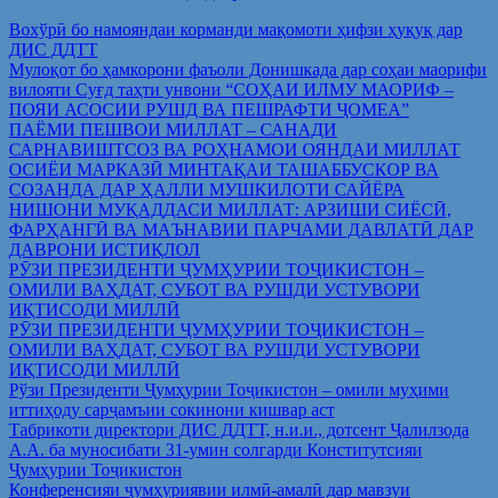
Вохўрӣ бо намояндаи корманди мақомоти ҳифзи ҳуқуқ дар
ДИС ДДТТ
Мулоқот бо ҳамкорони фаъоли Донишкада дар соҳаи маорифи
вилояти Суғд таҳти унвони “СОҲАИ ИЛМУ МАОРИФ –
ПОЯИ АСОСИИ РУШД ВА ПЕШРАФТИ ҶОМЕА”
ПАЁМИ ПЕШВОИ МИЛЛАТ – САНАДИ
САРНАВИШТСОЗ ВА РОҲНАМОИ ОЯНДАИ МИЛЛАТ
ОСИЁИ МАРКАЗӢ МИНТАҚАИ ТАШАББУСКОР ВА
СОЗАНДА ДАР ҲАЛЛИ МУШКИЛОТИ САЙЁРА
НИШОНИ МУҚАДДАСИ МИЛЛАТ: АРЗИШИ СИЁСӢ,
ФАРҲАНГӢ ВА МАЪНАВИИ ПАРЧАМИ ДАВЛАТӢ ДАР
ДАВРОНИ ИСТИҚЛОЛ
РӮЗИ ПРЕЗИДЕНТИ ҶУМҲУРИИ ТОҶИКИСТОН –
ОМИЛИ ВАҲДАТ, СУБОТ ВА РУШДИ УСТУВОРИ
ИҚТИСОДИ МИЛЛӢ
РӮЗИ ПРЕЗИДЕНТИ ҶУМҲУРИИ ТОҶИКИСТОН –
ОМИЛИ ВАҲДАТ, СУБОТ ВА РУШДИ УСТУВОРИ
ИҚТИСОДИ МИЛЛӢ
Рўзи Президенти Ҷумҳурии Тоҷикистон – омили муҳими
иттиҳоду сарҷамъии сокинони кишвар аст
Табрикоти директори ДИС ДДТТ, н.и.и., дотсент Ҷалилзода
А.А. ба муносибати 31-умин солгарди Конститутсияи
Ҷумҳурии Тоҷикистон
Конференсияи ҷумҳуриявии илмӣ-амалӣ дар мавзуи