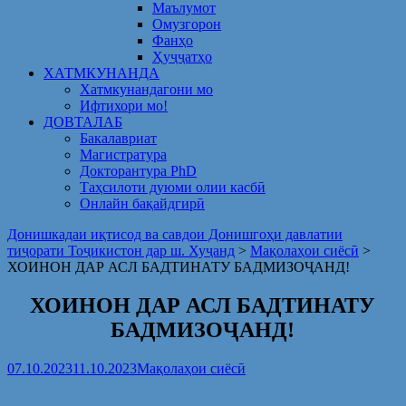
Маълумот
Омузгорон
Фанҳо
Ҳуҷҷатҳо
ХАТМКУНАНДА
Хатмкунандагони мо
Ифтихори мо!
ДОВТАЛАБ
Бакалавриат
Магистратура
Докторантура PhD
Таҳсилоти дуюми олии касбӣ
Онлайн бақайдгирӣ
Донишкадаи иқтисод ва савдои Донишгоҳи давлатии
тиҷорати Тоҷикистон дар ш. Хуҷанд
>
Мақолаҳои сиёсӣ
>
ХОИНОН ДАР АСЛ БАДТИНАТУ БАДМИЗОҶАНД!
ХОИНОН ДАР АСЛ БАДТИНАТУ
БАДМИЗОҶАНД!
07.10.2023
11.10.2023
Мақолаҳои сиёсӣ