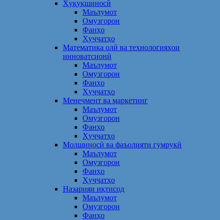
Ҳуқуқшиносӣ
Маълумот
Омузгорон
Фанҳо
Ҳуҷҷатҳо
Математика олӣ ва технологияҳои
инноватсионӣ
Маълумот
Омузгорон
Фанҳо
Ҳуҷҷатҳо
Менеҷмент ва маркетинг
Маълумот
Омузгорон
Фанҳо
Ҳуҷҷатҳо
Молшиносӣ ва фаъолияти гумрукӣ
Маълумот
Омузгорон
Фанҳо
Ҳуҷҷатҳо
Назарияи иқтисод
Маълумот
Омузгорон
Фанҳо