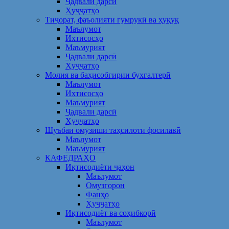
Ҷадвали дарсӣ
Ҳуҷҷатҳо
Тиҷорат, фаъолияти гумрукӣ ва ҳуқуқ
Маълумот
Ихтисосҳо
Маъмурият
Ҷадвали дарсӣ
Ҳуҷҷатҳо
Молия ва баҳисобгирии бухгалтерӣ
Маълумот
Ихтисосҳо
Маъмурият
Ҷадвали дарсӣ
Ҳуҷҷатҳо
Шуъбаи омӯзиши таҳсилоти фосилавӣ
Маълумот
Маъмурият
КАФЕДРАҲО
Иқтисодиёти ҷаҳон
Маълумот
Омузгорон
Фанҳо
Ҳуҷҷатҳо
Иқтисодиёт ва соҳибкорӣ
Маълумот