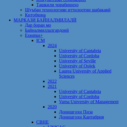
Ташкили чорабиниҳо
Шуъбаи технологияи иттилоотии шабакавӣ
Китобхона
МАРКАЗИ БАЙНАЛМИЛАЛӢ
Дар бораи мо
Байналмиллалгардонӣ
Erasmus+
ICM
2024
University of Cantabria
University of Cordoba
University of Seville
University of Osijek
Laurea University of Applied
Sciences
2022
2021
University of Cantabria
University of Cordoba
Varna University of Management
2020
Донишгоҳи Пиза
Донишгоҳи Кантабрия
CBHE