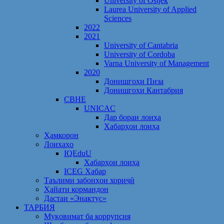
University of Osijek
Laurea University of Applied
Sciences
2022
2021
University of Cantabria
University of Cordoba
Varna University of Management
2020
Донишгоҳи Пиза
Донишгоҳи Кантабрия
CBHE
UNICAC
Дар бораи лоиҳа
Хабарҳои лоиҳа
Ҳамкорон
Лоихаҳо
IQEduU
Хабарҳои лоиҳа
ICEG Хабар
Таълими забонҳои хориҷӣ
Ҳайати кормандон
Дастаи «Энактус»
ТАРБИЯ
Муқовимат ба коррупсия