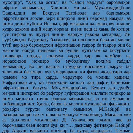
муҳоҷир”, “Ҳақ ва ботил” ва ”Садои мардум” баромадҳои
ифротӣ менамоянд. Хоинони миллат- Муҳаммадиқболи
Садриддин ва Беҳрузи Тағойзода дар барномаҳои
ифротиашон асосан зери шиорҳои динӣ баромад намуда, аз
номи дини мубини Ислом ҳарф мезананд ва амалҳову аъмоли
худро аҳкоми динӣ мешуморанд, ки ин пеш аз ҳама, ба хотири
сӯистифода аз шуури динии мардум равона мегардад. Ин
гурӯҳакҳои бадтинату бадмизоҷ ва носолими беватан мисли
тўтӣ дар ҳар баромадҳои ифротиашон такрор ба такрор оид ба
масоили ободӣ, пешравӣ ва рушди мунтазам ва босуръати
кишварро нодида вонамуд карда, ҳар як камбудӣ ва
норасоиҳои ночизро бо муболиғаву воҳима табдил
менамоянд. Бо ин васила гуруҳаки носолими имрӯза бо
талошҳои бесамари худ умедворанд, ки фазои ақидатиро дар
ҷомеаи мо тира карда, мардумро ба чолиш кашанд.
Нафратовар аст, ки бадхоҳони миллат дар рафти барномаи
ифротиашон, бахусус Муҳаммадиқболу Беҳруз дар дунёи
маҷозии интернет бо рафтору гуфторашон миллати тоҷикро аз
номи миллати тоҷик бадном менамоянд ва ин амалашон
нобахшиданист. Ҳатто, бархе фаъолони мухолифин фаъолияти
роҳабри гуруҳи бадтинату бадмизоҷ М.Кабирӣ ва
наздиконашро сахту ошкоро маҳкум менамоянд. Масалан яке
аз фаъолони мухолифин Д. Атовуллоев зимни яке аз
баромадаш баён дошта буд, ки “… дасисаву фитнаҳои Кабирӣ
дар Аврупо вазъияти ногувор ба вуҷуд овардааст: Тамоми