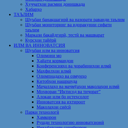
Ҳуҷҷатҳои расмии донишкада
Хабарҳо
ТАЪЛИМ
Шуъбаи банақшагирӣ ва назорати раванди таълим
Шуъбаи мониторинг ва идоракунии сифати
таълим
Маркази бақайдгирӣ, тестӣ ва машварат
Курсҳои тайёрӣ
ИЛМ ВА ИННОВАТСИЯ
Шуъбаи илм ва инноватсия
Олимони мо
Ҳайати кормандон
Конференсияҳо ва чорабиниҳои илмӣ
Маҳфилҳои илмӣ
Олимпиадаҳо ва озмунҳо
Китобҳои нашршуда
Маҷаллаҳо ва маҷмӯаҳои мақолаҳои илмӣ
Моҳвораи “Иқтисод ва тиҷорат”
Алоқаи илм бо истеҳсолот
Инноватсия ва ихтироот
Мақолаҳои сиёсӣ
Парки технологӣ
Ҳамкорон
Рушди технологию инноватсионӣ
Инкубатсияи соҳибкорон