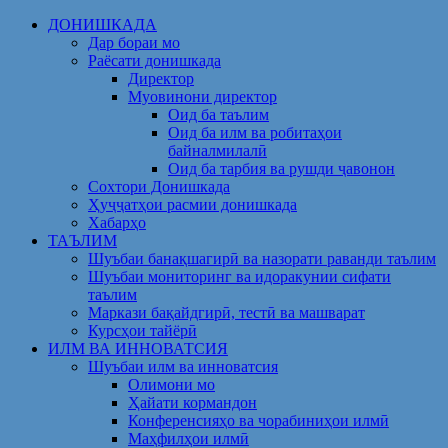
Skip
ДОНИШКАДА
to
Дар бораи мо
content
Раёсати донишкада
Директор
Муовинони директор
Оид ба таълим
Оид ба илм ва робитаҳои
байналмилалӣ
Оид ба тарбия ва рушди ҷавонон
Сохтори Донишкада
Ҳуҷҷатҳои расмии донишкада
Хабарҳо
ТАЪЛИМ
Шуъбаи банақшагирӣ ва назорати раванди таълим
Шуъбаи мониторинг ва идоракунии сифати
таълим
Маркази бақайдгирӣ, тестӣ ва машварат
Курсҳои тайёрӣ
ИЛМ ВА ИННОВАТСИЯ
Шуъбаи илм ва инноватсия
Олимони мо
Ҳайати кормандон
Конференсияҳо ва чорабиниҳои илмӣ
Маҳфилҳои илмӣ