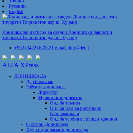
Тоҷикӣ
Русский
English
Донишкадаи иқтисод ва савдои Донишгоҳи давлатии
тиҷорати Тоҷикистон дар ш. Хуҷанд
+992 (3422) 6-03-21
e-mail: info@iet.tj
ALFA XPress
ДОНИШКАДА
Дар бораи мо
Раёсати донишкада
Директор
Муовинони директор
Оид ба таълим
Оид ба илм ва робитаҳои
байналмилалӣ
Оид ба тарбия ва рушди ҷавонон
Сохтори Донишкада
Ҳуҷҷатҳои расмии донишкада