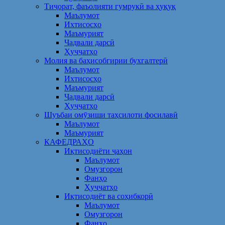
Тиҷорат, фаъолияти гумрукӣ ва ҳуқуқ
Маълумот
Ихтисосҳо
Маъмурият
Ҷадвали дарсӣ
Ҳуҷҷатҳо
Молия ва баҳисобгирии бухгалтерӣ
Маълумот
Ихтисосҳо
Маъмурият
Ҷадвали дарсӣ
Ҳуҷҷатҳо
Шуъбаи омӯзиши таҳсилоти фосилавӣ
Маълумот
Маъмурият
КАФЕДРАҲО
Иқтисодиёти ҷаҳон
Маълумот
Омузгорон
Фанҳо
Ҳуҷҷатҳо
Иқтисодиёт ва соҳибкорӣ
Маълумот
Омузгорон
Фанҳо