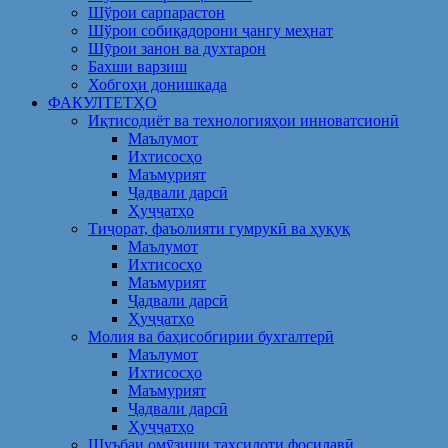
Шўрои сарпарастон
Шўрои собиқадорони ҷангу меҳнат
Шӯрои занон ва духтарон
Бахши варзиш
Хобгоҳи донишкада
ФАКУЛТЕТҲО
Иқтисодиёт ва технологияҳои инноватсионӣ
Маълумот
Ихтисосҳо
Маъмурият
Ҷадвали дарсӣ
Ҳуҷҷатҳо
Тиҷорат, фаъолияти гумрукӣ ва ҳуқуқ
Маълумот
Ихтисосҳо
Маъмурият
Ҷадвали дарсӣ
Ҳуҷҷатҳо
Молия ва баҳисобгирии бухгалтерӣ
Маълумот
Ихтисосҳо
Маъмурият
Ҷадвали дарсӣ
Ҳуҷҷатҳо
Шуъбаи омӯзиши таҳсилоти фосилавӣ