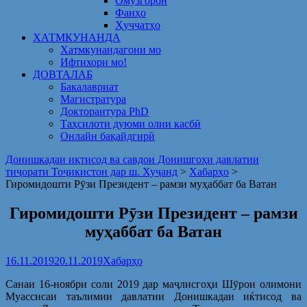
Омузгорон
Фанҳо
Ҳуҷҷатҳо
ХАТМКУНАНДА
Хатмкунандагони мо
Ифтихори мо!
ДОВТАЛАБ
Бакалавриат
Магистратура
Докторантура PhD
Таҳсилоти дуюми олии касбӣ
Онлайн бақайдгирӣ
Донишкадаи иқтисод ва савдои Донишгоҳи давлатии
тиҷорати Тоҷикистон дар ш. Хуҷанд
>
Хабарҳо
>
Гиромидошти Рӯзи Президент – рамзи муҳаббат ба Ватан
Гиромидошти Рӯзи Президент – рамзи
муҳаббат ба Ватан
16.11.2019
20.11.2019
Хабарҳо
Санаи 16-ноябри соли 2019 дар маҷлисгоҳи Шӯрои олимони
Муассисаи таълимии давлатии Донишкадаи иќтисод ва