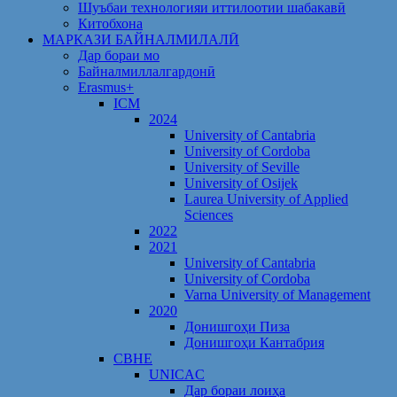
Шуъбаи технологияи иттилоотии шабакавӣ
Китобхона
МАРКАЗИ БАЙНАЛМИЛАЛӢ
Дар бораи мо
Байналмиллалгардонӣ
Erasmus+
ICM
2024
University of Cantabria
University of Cordoba
University of Seville
University of Osijek
Laurea University of Applied
Sciences
2022
2021
University of Cantabria
University of Cordoba
Varna University of Management
2020
Донишгоҳи Пиза
Донишгоҳи Кантабрия
CBHE
UNICAC
Дар бораи лоиҳа