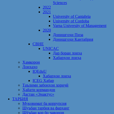
Sciences
2022
2021
University of Cantabria
University of Cordoba
Varna University of Management
2020
Донишгоҳи Пиза
Донишгоҳи Кантабрия
CBHE
UNICAC
Дар бораи лоиҳа
Хабарҳои лоиҳа
Ҳамкорон
Лоихаҳо
IQEduU
Хабарҳои лоиҳа
ICEG Хабар
Таълими забонҳои хориҷӣ
Ҳайати кормандон
Дастаи «Энактус»
ТАРБИЯ
Муқовимат ба коррупсия
Шуъбаи тарбия ва фарҳанг
Шӯъбаи кор бо ҷавонон