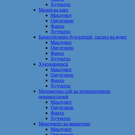
Ҳуҷҷатҳо
Молия ва қарз
Маълумот
Омузгорон
Фанҳо
Ҳуҷҷатҳо
Баҳисобгирии бухгалтерӣ, таҳлил ва аудит
Маълумот
Омузгорон
Фанҳо
Ҳуҷҷатҳо
Ҳуқуқшиносӣ
Маълумот
Омузгорон
Фанҳо
Ҳуҷҷатҳо
Математика олӣ ва технологияҳои
инноватсионӣ
Маълумот
Омузгорон
Фанҳо
Ҳуҷҷатҳо
Менеҷмент ва маркетинг
Маълумот
Омузгорон