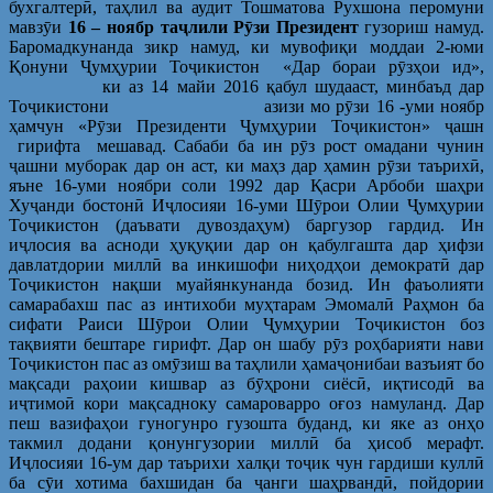
бухгалтерӣ, таҳлил ва аудит Тошматова Рухшона перомуни
мавзӯи
16 – ноябр таҷлили Рӯзи Президент
гузориш намуд.
Баромадкунанда зикр намуд, ки мувофиқи моддаи 2-юми
Қонуни Ҷумҳурии Тоҷикистон «Дар бораи рӯзҳои ид»,
ки аз 14 майи 2016 қабул шудааст, минбаъд дар
Тоҷикистони азизи мо рӯзи 16 -уми ноябр
ҳамчун «Рӯзи Президенти Ҷумҳурии Тоҷикистон» ҷашн
гирифта мешавад. Сабаби ба ин рӯз рост омадани чунин
ҷашни муборак дар он аст, ки маҳз дар ҳамин рӯзи таърихӣ,
яъне 16-уми ноябри соли 1992 дар Қасри Арбоби шаҳри
Хуҷанди бостонӣ Иҷлосияи 16-уми Шӯрои Олии Ҷумҳурии
Тоҷикистон (даъвати дувоздаҳум) баргузор гардид. Ин
иҷлосия ва асноди ҳуқуқии дар он қабулгашта дар ҳифзи
давлатдории миллӣ ва инкишофи ниҳодҳои демократӣ дар
Тоҷикистон нақши муайянкунанда бозид. Ин фаъолияти
самарабахш пас аз интихоби муҳтарам Эмомалӣ Раҳмон ба
сифати Раиси Шӯрои Олии Ҷумҳурии Тоҷикистон боз
тақвияти бештаре гирифт. Дар он шабу рӯз роҳбарияти нави
Тоҷикистон пас аз омӯзиш ва таҳлили ҳамаҷонибаи вазъият бо
мақсади раҳоии кишвар аз бӯҳрони сиёсӣ, иқтисодӣ ва
иҷтимоӣ кори мақсадноку самароварро оғоз намуланд. Дар
пеш вазифаҳои гуногунро гузошта буданд, ки яке аз онҳо
такмил додани қонунгузории миллӣ ба ҳисоб мерафт.
Иҷлосияи 16-ум дар таърихи халқи тоҷик чун гардиши куллӣ
ба сӯи хотима бахшидан ба ҷанги шаҳрвандӣ, пойдории