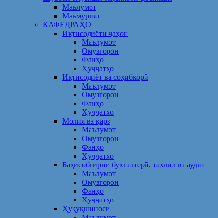
Маълумот
Маъмурият
КАФЕДРАҲО
Иқтисодиёти ҷаҳон
Маълумот
Омузгорон
Фанҳо
Ҳуҷҷатҳо
Иқтисодиёт ва соҳибкорӣ
Маълумот
Омузгорон
Фанҳо
Ҳуҷҷатҳо
Молия ва қарз
Маълумот
Омузгорон
Фанҳо
Ҳуҷҷатҳо
Баҳисобгирии бухгалтерӣ, таҳлил ва аудит
Маълумот
Омузгорон
Фанҳо
Ҳуҷҷатҳо
Ҳуқуқшиносӣ
Маълумот