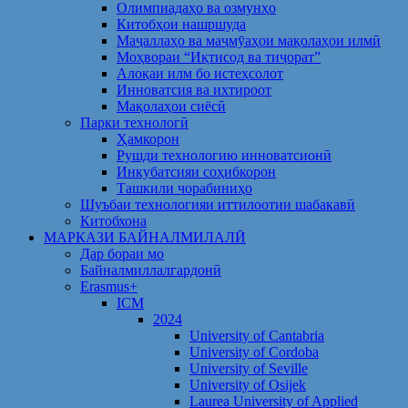
Олимпиадаҳо ва озмунҳо
Китобҳои нашршуда
Маҷаллаҳо ва маҷмӯаҳои мақолаҳои илмӣ
Моҳвораи “Иқтисод ва тиҷорат”
Алоқаи илм бо истеҳсолот
Инноватсия ва ихтироот
Мақолаҳои сиёсӣ
Парки технологӣ
Ҳамкорон
Рушди технологию инноватсионӣ
Инкубатсияи соҳибкорон
Ташкили чорабиниҳо
Шуъбаи технологияи иттилоотии шабакавӣ
Китобхона
МАРКАЗИ БАЙНАЛМИЛАЛӢ
Дар бораи мо
Байналмиллалгардонӣ
Erasmus+
ICM
2024
University of Cantabria
University of Cordoba
University of Seville
University of Osijek
Laurea University of Applied