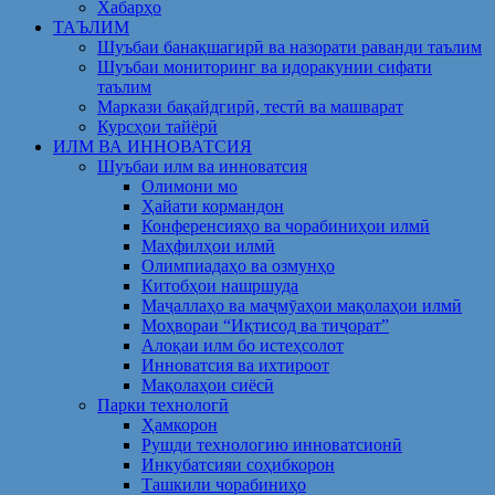
Хабарҳо
ТАЪЛИМ
Шуъбаи банақшагирӣ ва назорати раванди таълим
Шуъбаи мониторинг ва идоракунии сифати
таълим
Маркази бақайдгирӣ, тестӣ ва машварат
Курсҳои тайёрӣ
ИЛМ ВА ИННОВАТСИЯ
Шуъбаи илм ва инноватсия
Олимони мо
Ҳайати кормандон
Конференсияҳо ва чорабиниҳои илмӣ
Маҳфилҳои илмӣ
Олимпиадаҳо ва озмунҳо
Китобҳои нашршуда
Маҷаллаҳо ва маҷмӯаҳои мақолаҳои илмӣ
Моҳвораи “Иқтисод ва тиҷорат”
Алоқаи илм бо истеҳсолот
Инноватсия ва ихтироот
Мақолаҳои сиёсӣ
Парки технологӣ
Ҳамкорон
Рушди технологию инноватсионӣ
Инкубатсияи соҳибкорон
Ташкили чорабиниҳо