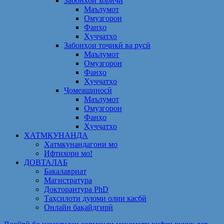
Забонҳои хориҷӣ
Маълумот
Омузгорон
Фанҳо
Ҳуҷҷатҳо
Забонҳои тоҷикӣ ва русӣ
Маълумот
Омузгорон
Фанҳо
Ҳуҷҷатҳо
Ҷомеашиносӣ
Маълумот
Омузгорон
Фанҳо
Ҳуҷҷатҳо
ХАТМКУНАНДА
Хатмкунандагони мо
Ифтихори мо!
ДОВТАЛАБ
Бакалавриат
Магистратура
Докторантура PhD
Таҳсилоти дуюми олии касбӣ
Онлайн бақайдгирӣ