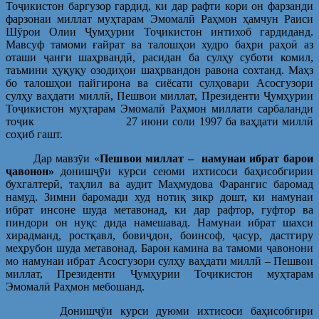
Тоҷикистон баргузор гардид, ки дар рафти кори он фарзанди
фарзонаи миллат муҳтарам Эмомалӣ Раҳмон ҳамчун Раиси
Шӯрои Олии Ҷумҳурии Тоҷикистон интихоб гардиданд.
Мавсуф тамоми ғайрат ва талошҳои худро баҳри раҳоӣ аз
оташи ҷанги шаҳрвандӣ, расидан ба сулҳу суботи комил,
таъмини ҳуқуқу озодиҳои шаҳрвандон равона сохтанд. Маҳз
бо талошҳои пайгирона ва сиёсати сулҳовари Асосгузори
сулҳу ваҳдати миллӣ, Пешвои миллат, Президенти Ҷумҳурии
Тоҷикистон муҳтарам Эмомалӣ Раҳмон миллати сарбаланди
тоҷик 27 июни соли 1997 ба ваҳдати миллӣ
соҳиб гашт.
Дар мавзӯи «
Пешвои миллат – намунаи ибрат барои
ҷ
а
вонон»
донишҷӯи курси сеюми ихтисоси баҳисобгирии
бухгалтерӣ, таҳлил ва аудит Маҳмудова Фарангис баромад
намуд. Зимни баромади худ нотиқ зикр дошт, ки намунаи
ибрат инсоне шуда метавонад, ки дар рафтор, гуфтор ва
пиндори он нуқс дида намешавад. Намунаи ибрат шахси
хирадманд, ростқавл, бовиҷдон, боинсоф, ҷасур, дастгиру
меҳрубон шуда метавонад. Барои камина ва тамоми ҷавонони
мо намунаи ибрат Асосгузори сулҳу ваҳдати миллӣ – Пешвои
миллат, Президенти Ҷумҳурии Тоҷикистон муҳтарам
Эмомалӣ Раҳмон мебошанд.
Донишҷӯи курси дуюми ихтисоси баҳисобгири