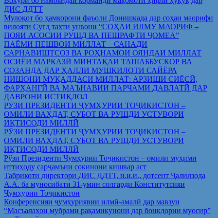
Вохўрӣ бо намояндаи корманди мақомоти ҳифзи ҳуқуқ дар
ДИС ДДТТ
Мулоқот бо ҳамкорони фаъоли Донишкада дар соҳаи маорифи
вилояти Суғд таҳти унвони “СОҲАИ ИЛМУ МАОРИФ –
ПОЯИ АСОСИИ РУШД ВА ПЕШРАФТИ ҶОМЕА”
ПАЁМИ ПЕШВОИ МИЛЛАТ – САНАДИ
САРНАВИШТСОЗ ВА РОҲНАМОИ ОЯНДАИ МИЛЛАТ
ОСИЁИ МАРКАЗӢ МИНТАҚАИ ТАШАББУСКОР ВА
СОЗАНДА ДАР ҲАЛЛИ МУШКИЛОТИ САЙЁРА
НИШОНИ МУҚАДДАСИ МИЛЛАТ: АРЗИШИ СИЁСӢ,
ФАРҲАНГӢ ВА МАЪНАВИИ ПАРЧАМИ ДАВЛАТӢ ДАР
ДАВРОНИ ИСТИҚЛОЛ
РӮЗИ ПРЕЗИДЕНТИ ҶУМҲУРИИ ТОҶИКИСТОН –
ОМИЛИ ВАҲДАТ, СУБОТ ВА РУШДИ УСТУВОРИ
ИҚТИСОДИ МИЛЛӢ
РӮЗИ ПРЕЗИДЕНТИ ҶУМҲУРИИ ТОҶИКИСТОН –
ОМИЛИ ВАҲДАТ, СУБОТ ВА РУШДИ УСТУВОРИ
ИҚТИСОДИ МИЛЛӢ
Рўзи Президенти Ҷумҳурии Тоҷикистон – омили муҳими
иттиҳоду сарҷамъии сокинони кишвар аст
Табрикоти директори ДИС ДДТТ, н.и.и., дотсент Ҷалилзода
А.А. ба муносибати 31-умин солгарди Конститутсияи
Ҷумҳурии Тоҷикистон
Конференсияи ҷумҳуриявии илмӣ-амалӣ дар мавзуи
“Масъалаҳои мубрами рақамикунонӣ дар бонкдории муосир”