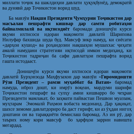
миллати тоҷик ва шаклдиҳии давлати ҳуқуқбунёд, демократӣ
ва дунявӣ дар Точикистон ворид шуд.
Ба мавзӯи
Нақ
ши
Президенти
Ҷ
ум
ҳ
урии
То
ҷ
икистон
дар
масъалаи
пешрафти
кишвар
дар
с
амти робитаҳ
ои
байналмилал
ӣ
ва
иқ
тис
одиёт
баромади донишҷӯи курси
якуми ихтисоси идораи мақомоти давлатӣ Шарипова
Нилуфар бахшида шуда буд. Мавсуф зикр намуд, ки сиёсати
«дарҳои кушод» ва роҳандозии нақшаҳои мушаххас ҷиҳати
амалӣ намудани стратегияи иқтисодӣ имкон медиҳанд, ки
Тоҷикистон тадриҷан ба сафи давлатҳои пешрафта ворид
гашта истодааст.
Донишҷӯи курси якуми ихтисоси идораи мақомоти
давлатӣ Бурҳонзода Маҳфузахон дар мавзӯи «
Гиромидошти
Р
ӯ
зи Президент – рамзи муҳаббат ба Ватан»
баромад
намуда, иброз дошт, ки имрӯз воқеан, мардуми шарифи
Тоҷикистон пешрафт ва сулҳу амни кишварро бо чеҳраи
Президенти мамлакат, бо заҳмати пайвастаи Пешвои муаззам,
муҳтарам Эмомалӣ Раҳмон вобаста медонанд. Дар ҳақиқат,
шахсе зимоми давлатдориро ба даст гирифт, ки аз ӯҳдаи нигоҳ
доштани он ва тараққиёти бемислаш баромад. Аз ин рӯ, дар
таърих ному кори мавсуф бо ҳарфҳои заррин навишта
мегардад.