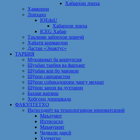
Хабарҳои лоиҳа
Ҳамкорон
Лоихаҳо
IQEduU
Хабарҳои лоиҳа
ICEG Хабар
Таълими забонҳои хориҷӣ
Ҳайати кормандон
Дастаи «Энактус»
ТАРБИЯ
Муқовимат ба коррупсия
Шуъбаи тарбия ва фарҳанг
Шӯъбаи кор бо ҷавонон
Шўрои сарпарастон
Шўрои собиқадорони ҷангу меҳнат
Шӯрои занон ва духтарон
Бахши варзиш
Хобгоҳи донишкада
ФАКУЛТЕТҲО
Иқтисодиёт ва технологияҳои инноватсионӣ
Маълумот
Ихтисосҳо
Маъмурият
Ҷадвали дарсӣ
Ҳуҷҷатҳо