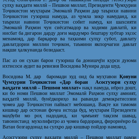
сулҳу ваҳдати миллӣ – Пешвои миллат, Президенти Ҷумҳурии
Тоҷикистон муҳтарам Эмомалӣ Раҳмон дар таърихи навини
Тоҷикистон гузориш намуда, аз ҷумла зикр намуданд, ки
таърихи навини Тоҷикистон собит намуд, ки шахсияти
Эмомалӣ Раҳмон чун сиёсатмадор ва ходими давлатӣ, ки
нисбат ба дигарон дарду доғи мардумро бештару хубтар эҳсос
менамояд, дар барқарор ва таҳкими сулҳу субот, давлату
давлатдории миллии тоҷикон, таъмини якпорчагии давлат
нақши ҳалкунанда бозидааст.
Пас аз он сухан барои гузориш ба донишҷӯи курси дуюми
ихтисоси аудит ва ревизия Восидова Мунира дода шуд.
Восидова М. дар баромади худ оид ба муҳтавои
Қонуни
Ҷ
умҳурии То
ҷ
икистон «Дар бораи Асосгузори сулҳу
ваҳдати милл
ӣ
– Пешвои миллат»
нақл намуда, иброз дошт,
ки бо номи Пешвои миллат Эмомалӣ Раҳмон сулҳу амният,
ваҳдатӣ миллӣ, бунёдкориҳо ва раванди демократисозии
ҷомеа дар Тоҷикистон пайваст мебошанд. Вақте ки тамоми
кишвар дар остонаи фоҷеа истода буд, муҳтарам Президенти
маҳбуби мо роҳ надоданд, ки ҷамъият тақсим шавад,
тавонистанд мухолифатро аз ҷомеа бардоранд, фирориёнро ба
Ватан бозгардонад ва сулҳро дар кишвар пойдор намоянд.
Асосгузори сулҳу ваҳдати миллӣ – Пешвои миллат рамзи