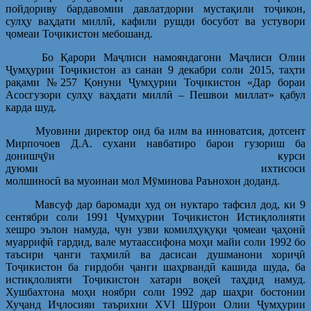
пойдориву бардавомии давлатдории мустақили тоҷикон,
сулҳу ваҳдати миллӣ, кафили рушди босубот ва устувори
ҷомеаи Тоҷикистон мебошанд.
Бо Қарори Маҷлиси намояндагони Маҷлиси Олии
Ҷумҳурии Тоҷикистон аз санаи 9 декабри соли 2015, таҳти
рақами №257 Қонуни Ҷумҳурии Тоҷикистон «Дар бораи
Асосгузори сулҳу ваҳдати миллӣ – Пешвои миллат» қабул
карда шуд.
Муовини директор оид ба илм ва инноватсия, дотсент
Мирпочоев Д.А. сухани навбатиро барои гузориш ба
донишҷӯи курси
дуюми ихтисоси
молшиносӣ ва муоинаи мол Мӯминова Раънохон доданд.
Мавсуф дар баромади худ он нуктаро тафсил дод, ки 9
сентябри соли 1991 Ҷумҳурии Тоҷикистон Истиқлолияти
хешро эълон намуда, чун узви комилҳуқуқи ҷомеаи ҷаҳонӣ
муаррифӣ гардид, вале мутаассифона моҳи майи соли 1992 бо
таъсири ҷанги таҳмилӣ ва дасисаи душманони хориҷӣ
Тоҷикистон ба гирдоби ҷанги шаҳрвандӣ кашида шуда, ба
истиқлолияти Тоҷикистон хатари воқеӣ таҳдид намуд.
Хушбахтона моҳи ноябри соли 1992 дар шаҳри бостонии
Хуҷанд Иҷлосияи таърихии ХVI Шӯрои Олии Ҷумҳурии