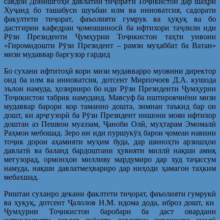
савдои Донишгоҳи давлатии тиҷорати Тоҷикистон дар шаҳри
Хуҷанд бо ташабуси шуъбаи илм ва инноватсия, садорати
факултети тиҷорат, фаъолияти гумрук ва ҳуқуқ ва бо
дастгирии кафедраи ҷомеашиносӣ ба ифтихори таҷлили иди
Рӯзи Президенти Ҷумҳурии Тоҷикистон таҳти унвони
«Гиромидошти Рӯзи Президент – рамзи муҳаббат ба Ватан»
мизи мудаввар баргузор гардид
Бо сухани ифтитоҳӣ кори мизи мудавварро муовини директор
оид ба илм ва инноватсия, дотсент Мирпочоев Д.А. кушода
эълон намуда, ҳозиринро бо иди Рӯзи Президенти Ҷумҳурии
Тоҷикистон табрик намуданд. Мавсуф ба иштирокчиёни мизи
мудаввар барори кор таманно дошта, зимнан таъкид бар он
дошт, ки арҷгузорӣ ба Рӯзи Президент нишони мояи ифтихор
доштан аз Пешвои муаззам, Ҷаноби Олӣ, муҳтарам Эмомалӣ
Раҳмон мебошад. Зеро ин иди пуршукӯҳ барои ҷомеаи навини
тоҷик дорои аҳамияти муҳим буда, дар шиноҳти арзишҳои
давлатӣ ва баланд бардоштани ҳувияти миллӣ нақши амиқ
мегузорад, ормонҳои милливу мардумиро дар худ таҷассум
намуда, нақши давлатмеҳвариро дар ниҳоди ҳамагон таҳким
мебахшад.
Риштаи суханро декани факлтети тиҷорат, фаъолияти гумрукӣ
ва ҳуқуқ, дотсент Ҷалолов Н.М. идома дода, иброз дошт, ки
Ҷумҳурии Тоҷикистон баробари ба даст овардани