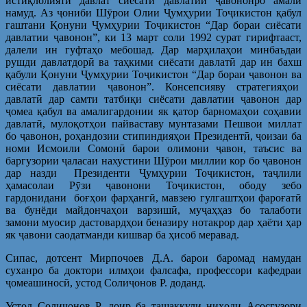
истиқлолияти давлат си­ёсати давлатии ҷавононро амалӣ
намуд. Аз ҷониби Шӯрои Олии Ҷумҳурии Тоҷикистон қабул
гаштани Қонуни Ҷумҳурии Тоҷикистон “Дар бораи сиёсати
давлатии ҷавонон”, ки 13 март соли 1992 сурат гирифтааст,
далели ин гуфтаҳо мебошад. Дар марҳилаҳои минбаъдаи
рушди давлатдорӣ ва таҳкими сиёсати давлатӣ дар ин бахш
қабули Қонуни Ҷумҳурии Тоҷикистон “Дар бораи ҷавонон ва
си­ёсати давлатии ҷавонон”. Консепсияву стратегияҳои
давлатӣ дар самти татбиқи сиёсати давлатии ҷавонон дар
ҷомеа қабул ва амалигардонии як қатор барномаҳои соҳавии
давлатӣ, мулоқотҳои пайваставу мунтазами Пешвои миллат
бо ҷавонон, роҳандозии стипиндияҳои Президентӣ, ҷоизаи ба
номи Исмоили Сомонӣ барои олимони ҷавон, таъсис ва
баргузории ҷаласаи нахустини Шӯрои миллии кор бо ҷавонон
дар назди Президенти Ҷумҳурии Тоҷикистон, таҷлили
ҳамасолаи Рӯзи ҷавонони Тоҷикистон, ободу зебо
гардонидани боғҳои фарҳангӣ, мавзею гулгаштҳои фароғатӣ
ва бунёди майдончаҳои варзишӣ, муҷаҳҳаз бо талаботи
замони муосир дастовардҳои беназиру нотакрор дар ҳаёти ҳар
як ҷавони саодатманди кишвар ба ҳисоб меравад.
Сипас, дотсент Мирпочоев Д.А. барои баромад намудан
суханро ба доктори илмҳои фалсафа, профессори кафедраи
ҷомеашиносӣ, устод Солиҷонов Р. доданд.
Устод Солиҷонов Р. доир ба ташаккули ниҳоди Асосгузори