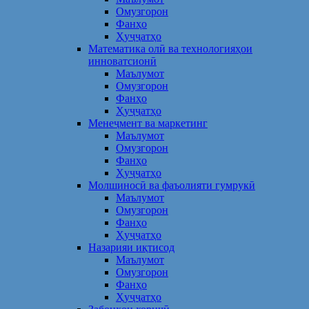
Омузгорон
Фанҳо
Ҳуҷҷатҳо
Математика олӣ ва технологияҳои
инноватсионӣ
Маълумот
Омузгорон
Фанҳо
Ҳуҷҷатҳо
Менеҷмент ва маркетинг
Маълумот
Омузгорон
Фанҳо
Ҳуҷҷатҳо
Молшиносӣ ва фаъолияти гумрукӣ
Маълумот
Омузгорон
Фанҳо
Ҳуҷҷатҳо
Назарияи иқтисод
Маълумот
Омузгорон
Фанҳо
Ҳуҷҷатҳо