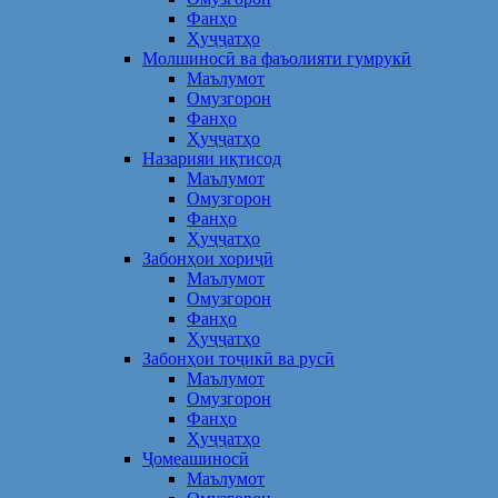
Фанҳо
Ҳуҷҷатҳо
Молшиносӣ ва фаъолияти гумрукӣ
Маълумот
Омузгорон
Фанҳо
Ҳуҷҷатҳо
Назарияи иқтисод
Маълумот
Омузгорон
Фанҳо
Ҳуҷҷатҳо
Забонҳои хориҷӣ
Маълумот
Омузгорон
Фанҳо
Ҳуҷҷатҳо
Забонҳои тоҷикӣ ва русӣ
Маълумот
Омузгорон
Фанҳо
Ҳуҷҷатҳо
Ҷомеашиносӣ
Маълумот