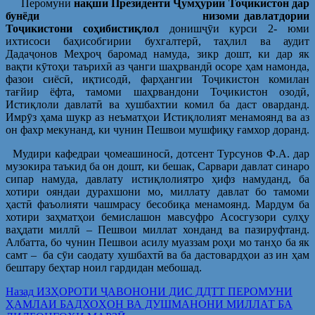
Перомуни
нақши Президенти
Ҷ
умҳурии То
ҷ
икистон дар
бунёди низоми давлатдории
То
ҷ
икистони соҳибистиқлол
донишҷӯи курси 2- юми
ихтисоси баҳисобгирии бухгалтерӣ, таҳлил ва аудит
Дадаҷонов Меҳроҷ баромад намуда, зикр дошт, ки дар як
вақти кӯтоҳи таърихӣ аз ҷанги шаҳрвандӣ осоре ҳам намонда,
фазои сиёсӣ, иқтисодӣ, фарҳангии Тоҷикистон комилан
тағйир ёфта, тамоми шаҳрвандони Тоҷикистон озодӣ,
Истиқлоли давлатӣ ва хушбахтии комил ба даст оварданд.
Имрӯз ҳама шукр аз неъматҳои Истиқлолият менамоянд ва аз
он фахр мекунанд, ки чунин Пешвои мушфиқу ғамхор доранд.
Мудири кафедраи ҷомеашиносӣ, дотсент Турсунов Ф.А. дар
музокира таъкид ба он дошт, ки бешак, Сарвари давлат синаро
сипар намуда, давлату истиқлолиятро ҳифз намуданд, ба
хотири ояндаи дурахшони мо, миллату давлат бо тамоми
ҳастӣ фаъолияти чашмрасу бесобиқа менамоянд. Мардум ба
хоти­ри заҳматҳои бемислашон мавсуфро Асосгузори сулҳу
ваҳдати миллӣ – Пешвои миллат хонданд ва пазируфтанд.
Албатта, бо чунин Пешвои асилу муаззам роҳи мо танҳо ба як
самт – ба сӯи саодату хушбахтӣ ва ба дастовардҳои аз ин ҳам
бештару беҳтар ноил гардидан мебошад.
Post
Предыдущая
Назад
ИЗҲОРОТИ ҶАВОНОНИ ДИС ДДТТ ПЕРОМУНИ
запись:
ҲАМЛАИ БАДХОҲОН ВА ДУШМАНОНИ МИЛЛАТ БА
navigation