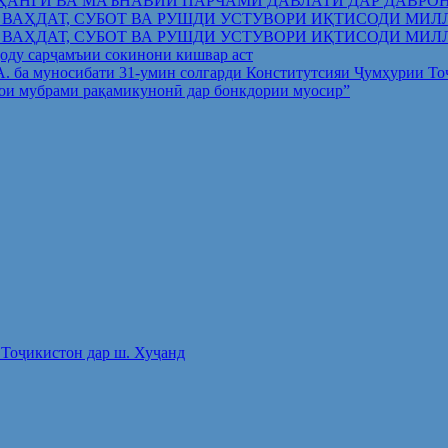
ҲАНГӢ ВА МАЪНАВИИ ПАРЧАМИ ДАВЛАТӢ ДАР ДАВРО
 ВАҲДАТ, СУБОТ ВА РУШДИ УСТУВОРИ ИҚТИСОДИ МИЛ
 ВАҲДАТ, СУБОТ ВА РУШДИ УСТУВОРИ ИҚТИСОДИ МИЛ
оду сарҷамъии сокинони кишвар аст
.А. ба муносибати 31-умин солгарди Конститутсияи Ҷумҳурии Т
ои мубрами рақамикунонӣ дар бонкдории муосир”
Тоҷикистон дар ш. Хуҷанд