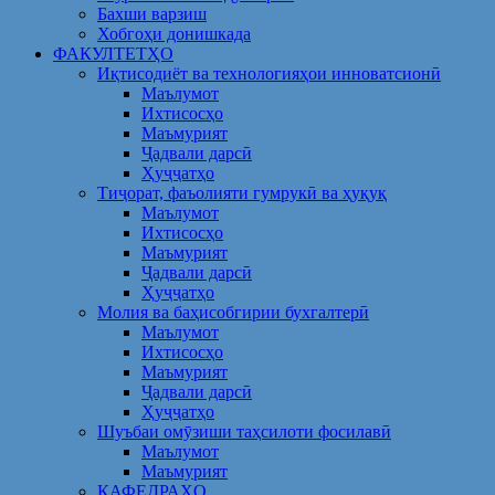
Бахши варзиш
Хобгоҳи донишкада
ФАКУЛТЕТҲО
Иқтисодиёт ва технологияҳои инноватсионӣ
Маълумот
Ихтисосҳо
Маъмурият
Ҷадвали дарсӣ
Ҳуҷҷатҳо
Тиҷорат, фаъолияти гумрукӣ ва ҳуқуқ
Маълумот
Ихтисосҳо
Маъмурият
Ҷадвали дарсӣ
Ҳуҷҷатҳо
Молия ва баҳисобгирии бухгалтерӣ
Маълумот
Ихтисосҳо
Маъмурият
Ҷадвали дарсӣ
Ҳуҷҷатҳо
Шуъбаи омӯзиши таҳсилоти фосилавӣ
Маълумот
Маъмурият
КАФЕДРАҲО