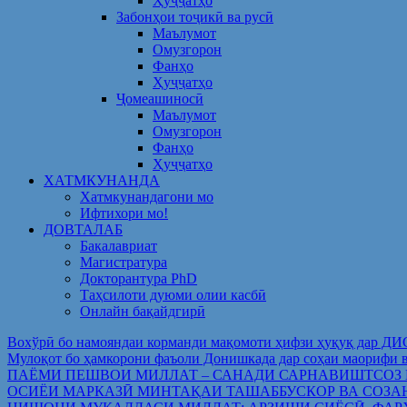
Ҳуҷҷатҳо
Забонҳои тоҷикӣ ва русӣ
Маълумот
Омузгорон
Фанҳо
Ҳуҷҷатҳо
Ҷомеашиносӣ
Маълумот
Омузгорон
Фанҳо
Ҳуҷҷатҳо
ХАТМКУНАНДА
Хатмкунандагони мо
Ифтихори мо!
ДОВТАЛАБ
Бакалавриат
Магистратура
Докторантура PhD
Таҳсилоти дуюми олии касбӣ
Онлайн бақайдгирӣ
Вохўрӣ бо намояндаи корманди мақомоти ҳифзи ҳуқуқ дар Д
Мулоқот бо ҳамкорони фаъоли Донишкада дар соҳаи ма
ПАЁМИ ПЕШВОИ МИЛЛАТ – САНАДИ САРНАВИШТСОЗ
ОСИЁИ МАРКАЗӢ МИНТАҚАИ ТАШАББУСКОР ВА СОЗА