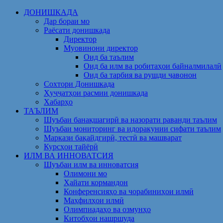
Skip
ДОНИШКАДА
to
Дар бораи мо
content
Раёсати донишкада
Директор
Муовинони директор
Оид ба таълим
Оид ба илм ва робитаҳои байналмилалӣ
Оид ба тарбия ва рушди ҷавонон
Сохтори Донишкада
Ҳуҷҷатҳои расмии донишкада
Хабарҳо
ТАЪЛИМ
Шуъбаи банақшагирӣ ва назорати раванди таълим
Шуъбаи мониторинг ва идоракунии сифати таълим
Маркази бақайдгирӣ, тестӣ ва машварат
Курсҳои тайёрӣ
ИЛМ ВА ИННОВАТСИЯ
Шуъбаи илм ва инноватсия
Олимони мо
Ҳайати кормандон
Конференсияҳо ва чорабиниҳои илмӣ
Маҳфилҳои илмӣ
Олимпиадаҳо ва озмунҳо
Китобҳои нашршуда