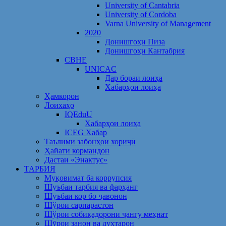
University of Cantabria
University of Cordoba
Varna University of Management
2020
Донишгоҳи Пиза
Донишгоҳи Кантабрия
CBHE
UNICAC
Дар бораи лоиҳа
Хабарҳои лоиҳа
Ҳамкорон
Лоихаҳо
IQEduU
Хабарҳои лоиҳа
ICEG Хабар
Таълими забонҳои хориҷӣ
Ҳайати кормандон
Дастаи «Энактус»
ТАРБИЯ
Муқовимат ба коррупсия
Шуъбаи тарбия ва фарҳанг
Шӯъбаи кор бо ҷавонон
Шўрои сарпарастон
Шўрои собиқадорони ҷангу меҳнат
Шӯрои занон ва духтарон