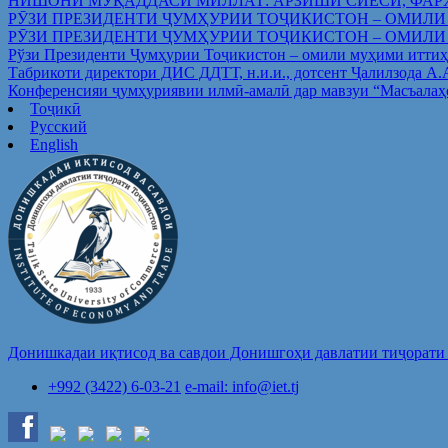
НИШОНИ МУҚАДДАСИ МИЛЛАТ: АРЗИШИ СИЁСӢ, ФАР
РӮЗИ ПРЕЗИДЕНТИ ҶУМҲУРИИ ТОҶИКИСТОН – ОМИЛИ
РӮЗИ ПРЕЗИДЕНТИ ҶУМҲУРИИ ТОҶИКИСТОН – ОМИЛИ
Рўзи Президенти Ҷумҳурии Тоҷикистон – омили муҳими иттиҳ
Табрикоти директори ДИС ДДТТ, н.и.и., дотсент Ҷалилзода А
Конференсияи ҷумҳуриявии илмӣ-амалӣ дар мавзуи “Масъалаҳ
Тоҷикӣ
Русский
English
Донишкадаи иқтисод ва савдои Донишгоҳи давлатии тиҷорати 
+992 (3422) 6-03-21
e-mail: info@iet.tj