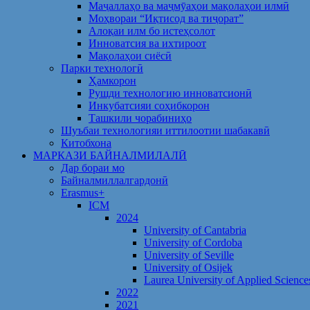
Маҷаллаҳо ва маҷмӯаҳои мақолаҳои илмӣ
Моҳвораи “Иқтисод ва тиҷорат”
Алоқаи илм бо истеҳсолот
Инноватсия ва ихтироот
Мақолаҳои сиёсӣ
Парки технологӣ
Ҳамкорон
Рушди технологию инноватсионӣ
Инкубатсияи соҳибкорон
Ташкили чорабиниҳо
Шуъбаи технологияи иттилоотии шабакавӣ
Китобхона
МАРКАЗИ БАЙНАЛМИЛАЛӢ
Дар бораи мо
Байналмиллалгардонӣ
Erasmus+
ICM
2024
University of Cantabria
University of Cordoba
University of Seville
University of Osijek
Laurea University of Applied Science
2022
2021