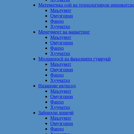
Математика олӣ ва технологияҳои инноватси
Маълумот
Омузгорон
Фанҳо
Ҳуҷҷатҳо
Менеҷмент ва маркетинг
Маълумот
Омузгорон
Фанҳо
Ҳуҷҷатҳо
Молшиносӣ ва фаъолияти гумрукӣ
Маълумот
Омузгорон
Фанҳо
Ҳуҷҷатҳо
Назарияи иқтисод
Маълумот
Омузгорон
Фанҳо
Ҳуҷҷатҳо
Забонҳои хориҷӣ
Маълумот
Омузгорон
Фанҳо