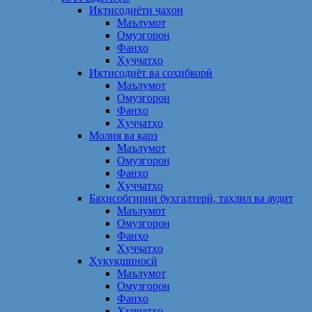
Иқтисодиёти ҷаҳон
Маълумот
Омузгорон
Фанҳо
Ҳуҷҷатҳо
Иқтисодиёт ва соҳибкорӣ
Маълумот
Омузгорон
Фанҳо
Ҳуҷҷатҳо
Молия ва қарз
Маълумот
Омузгорон
Фанҳо
Ҳуҷҷатҳо
Баҳисобгирии бухгалтерӣ, таҳлил ва аудит
Маълумот
Омузгорон
Фанҳо
Ҳуҷҷатҳо
Ҳуқуқшиносӣ
Маълумот
Омузгорон
Фанҳо
Ҳуҷҷатҳо