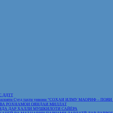
ИС ДДТТ
орифи вилояти Суғд таҳти унвони “СОҲАИ ИЛМУ МАОРИФ –
 ВА РОҲНАМОИ ОЯНДАИ МИЛЛАТ
НДА ДАР ҲАЛЛИ МУШКИЛОТИ САЙЁРА