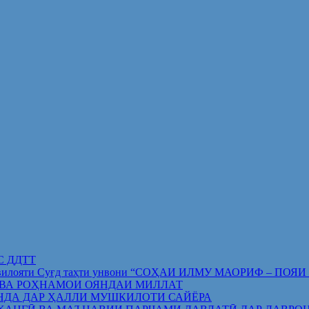
ИС ДДТТ
орифи вилояти Суғд таҳти унвони “СОҲАИ ИЛМУ МАОРИФ –
 ВА РОҲНАМОИ ОЯНДАИ МИЛЛАТ
НДА ДАР ҲАЛЛИ МУШКИЛОТИ САЙЁРА