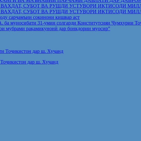
ҲАНГӢ ВА МАЪНАВИИ ПАРЧАМИ ДАВЛАТӢ ДАР ДАВРО
 ВАҲДАТ, СУБОТ ВА РУШДИ УСТУВОРИ ИҚТИСОДИ МИЛ
 ВАҲДАТ, СУБОТ ВА РУШДИ УСТУВОРИ ИҚТИСОДИ МИЛ
оду сарҷамъии сокинони кишвар аст
.А. ба муносибати 31-умин солгарди Конститутсияи Ҷумҳурии Т
ои мубрами рақамикунонӣ дар бонкдории муосир”
Тоҷикистон дар ш. Хуҷанд