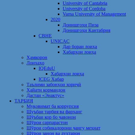
University of Cantabria
University of Cordoba
Varna University of Management
2020
Донишгоҳи Пиза
Донишгоҳи Кантабрия
CBHE
UNICAC
Дар бораи лоиҳа
Хабарҳои лоиҳа
Ҳамкорон
Лоихаҳо
IQEduU
Хабарҳои лоиҳа
ICEG Хабар
Таълими забонҳои хориҷӣ
Ҳайати кормандон
Дастаи «Энактус»
ТАРБИЯ
Муқовимат ба коррупсия
Шуъбаи тарбия ва фарҳанг
Шӯъбаи кор бо ҷавонон
Шўрои сарпарастон
Шўрои собиқадорони ҷангу меҳнат
Шӯрои занон ва духтарон