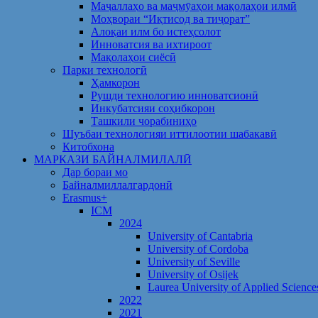
Маҷаллаҳо ва маҷмӯаҳои мақолаҳои илмӣ
Моҳвораи “Иқтисод ва тиҷорат”
Алоқаи илм бо истеҳсолот
Инноватсия ва ихтироот
Мақолаҳои сиёсӣ
Парки технологӣ
Ҳамкорон
Рушди технологию инноватсионӣ
Инкубатсияи соҳибкорон
Ташкили чорабиниҳо
Шуъбаи технологияи иттилоотии шабакавӣ
Китобхона
МАРКАЗИ БАЙНАЛМИЛАЛӢ
Дар бораи мо
Байналмиллалгардонӣ
Erasmus+
ICM
2024
University of Cantabria
University of Cordoba
University of Seville
University of Osijek
Laurea University of Applied Science
2022
2021