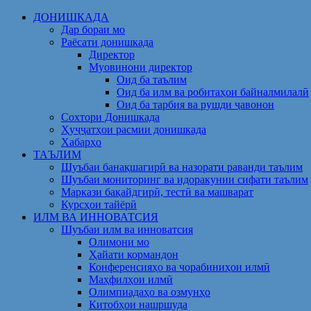
Skip
ДОНИШКАДА
to
Дар бораи мо
content
Раёсати донишкада
Директор
Муовинони директор
Оид ба таълим
Оид ба илм ва робитаҳои байналмилалӣ
Оид ба тарбия ва рушди ҷавонон
Сохтори Донишкада
Ҳуҷҷатҳои расмии донишкада
Хабарҳо
ТАЪЛИМ
Шуъбаи банақшагирӣ ва назорати раванди таълим
Шуъбаи мониторинг ва идоракунии сифати таълим
Маркази бақайдгирӣ, тестӣ ва машварат
Курсҳои тайёрӣ
ИЛМ ВА ИННОВАТСИЯ
Шуъбаи илм ва инноватсия
Олимони мо
Ҳайати кормандон
Конференсияҳо ва чорабиниҳои илмӣ
Маҳфилҳои илмӣ
Олимпиадаҳо ва озмунҳо
Китобҳои нашршуда