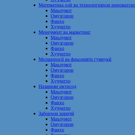
Математика олӣ ва технологияҳои инноватси
Маълумот
Омузгорон
Фанҳо
Ҳуҷҷатҳо
Менеҷмент ва маркетинг
Маълумот
Омузгорон
Фанҳо
Ҳуҷҷатҳо
Молшиносӣ ва фаъолияти гумрукӣ
Маълумот
Омузгорон
Фанҳо
Ҳуҷҷатҳо
Назарияи иқтисод
Маълумот
Омузгорон
Фанҳо
Ҳуҷҷатҳо
Забонҳои хориҷӣ
Маълумот
Омузгорон
Фанҳо