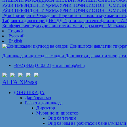
НИШОНИ МУҚАДДАСИ МИЛЛАТ: АРЗИШИ СИЁСӢ, ФАР
РӮЗИ ПРЕЗИДЕНТИ ҶУМҲУРИИ ТОҶИКИСТОН – ОМИЛИ
РӮЗИ ПРЕЗИДЕНТИ ҶУМҲУРИИ ТОҶИКИСТОН – ОМИЛИ
Рўзи Президенти Ҷумҳурии Тоҷикистон – омили муҳими иттиҳ
Табрикоти директори ДИС ДДТТ, н.и.и., дотсент Ҷалилзода А
Конференсияи ҷумҳуриявии илмӣ-амалӣ дар мавзуи “Масъалаҳ
Тоҷикӣ
Русский
English
Донишкадаи иқтисод ва савдои Донишгоҳи давлатии тиҷорати 
+992 (3422) 6-03-21
e-mail: info@iet.tj
ALFA XPress
ДОНИШКАДА
Дар бораи мо
Раёсати донишкада
Директор
Муовинони директор
Оид ба таълим
Оид ба илм ва робитаҳои байналмилалӣ