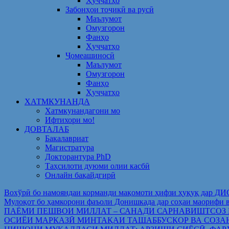
Ҳуҷҷатҳо
Забонҳои тоҷикӣ ва русӣ
Маълумот
Омузгорон
Фанҳо
Ҳуҷҷатҳо
Ҷомеашиносӣ
Маълумот
Омузгорон
Фанҳо
Ҳуҷҷатҳо
ХАТМКУНАНДА
Хатмкунандагони мо
Ифтихори мо!
ДОВТАЛАБ
Бакалавриат
Магистратура
Докторантура PhD
Таҳсилоти дуюми олии касбӣ
Онлайн бақайдгирӣ
Вохўрӣ бо намояндаи корманди мақомоти ҳифзи ҳуқуқ дар Д
Мулоқот бо ҳамкорони фаъоли Донишкада дар соҳаи ма
ПАЁМИ ПЕШВОИ МИЛЛАТ – САНАДИ САРНАВИШТСОЗ
ОСИЁИ МАРКАЗӢ МИНТАҚАИ ТАШАББУСКОР ВА СОЗА