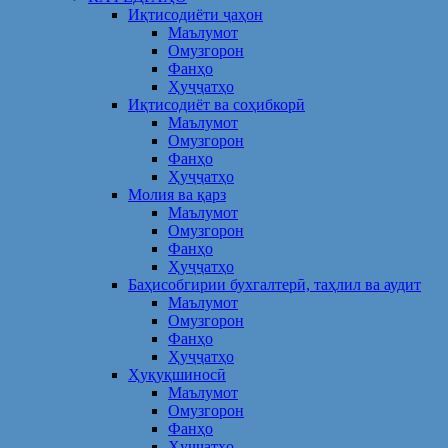
Иқтисодиёти ҷаҳон
Маълумот
Омузгорон
Фанҳо
Ҳуҷҷатҳо
Иқтисодиёт ва соҳибкорӣ
Маълумот
Омузгорон
Фанҳо
Ҳуҷҷатҳо
Молия ва қарз
Маълумот
Омузгорон
Фанҳо
Ҳуҷҷатҳо
Баҳисобгирии бухгалтерӣ, таҳлил ва аудит
Маълумот
Омузгорон
Фанҳо
Ҳуҷҷатҳо
Ҳуқуқшиносӣ
Маълумот
Омузгорон
Фанҳо
Ҳуҷҷатҳо