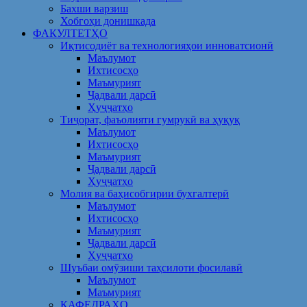
Бахши варзиш
Хобгоҳи донишкада
ФАКУЛТЕТҲО
Иқтисодиёт ва технологияҳои инноватсионӣ
Маълумот
Ихтисосҳо
Маъмурият
Ҷадвали дарсӣ
Ҳуҷҷатҳо
Тиҷорат, фаъолияти гумрукӣ ва ҳуқуқ
Маълумот
Ихтисосҳо
Маъмурият
Ҷадвали дарсӣ
Ҳуҷҷатҳо
Молия ва баҳисобгирии бухгалтерӣ
Маълумот
Ихтисосҳо
Маъмурият
Ҷадвали дарсӣ
Ҳуҷҷатҳо
Шуъбаи омӯзиши таҳсилоти фосилавӣ
Маълумот
Маъмурият
КАФЕДРАҲО