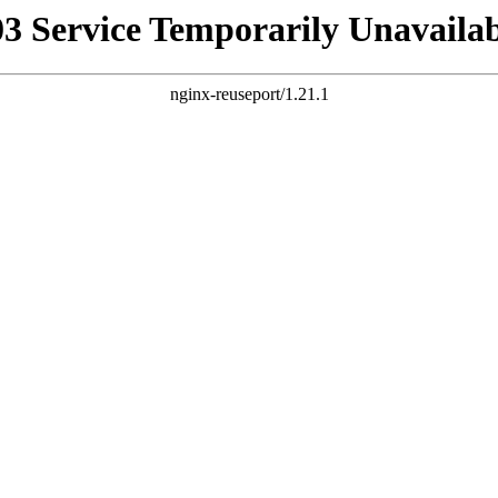
03 Service Temporarily Unavailab
nginx-reuseport/1.21.1