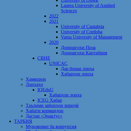
University of Osijek
Laurea University of Applied
Sciences
2022
2021
University of Cantabria
University of Cordoba
Varna University of Management
2020
Донишгоҳи Пиза
Донишгоҳи Кантабрия
CBHE
UNICAC
Дар бораи лоиҳа
Хабарҳои лоиҳа
Ҳамкорон
Лоихаҳо
IQEduU
Хабарҳои лоиҳа
ICEG Хабар
Таълими забонҳои хориҷӣ
Ҳайати кормандон
Дастаи «Энактус»
ТАРБИЯ
Муқовимат ба коррупсия