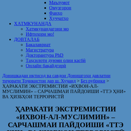
Маълумот
Омузгорон
Фанҳо
Ҳуҷҷатҳо
ХАТМКУНАНДА
Хатмкунандагони мо
Ифтихори мо!
ДОВТАЛАБ
Бакалавриат
Магистратура
Докторантура PhD
Таҳсилоти дуюми олии касбӣ
Онлайн бақайдгирӣ
Донишкадаи иқтисод ва савдои Донишгоҳи давлатии
тиҷорати Тоҷикистон дар ш. Хуҷанд
>
Без рубрики
>
ҲАРАКАТИ ЭКСТРЕМИСТИИ «ИХВОН-АЛ-
МУСЛИМИН» – САРЧАШМАИ ПАЙДОИШИ «ТТЭ ҲНИ»
ВА ҲИЗБҲОИ ТЕРРОРИСТӢ
ҲАРАКАТИ ЭКСТРЕМИСТИИ
«ИХВОН-АЛ-МУСЛИМИН» –
САРЧАШМАИ ПАЙДОИШИ «ТТЭ