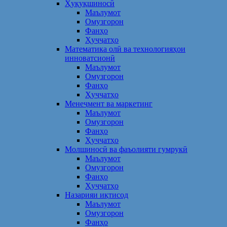
Ҳуқуқшиносӣ
Маълумот
Омузгорон
Фанҳо
Ҳуҷҷатҳо
Математика олӣ ва технологияҳои
инноватсионӣ
Маълумот
Омузгорон
Фанҳо
Ҳуҷҷатҳо
Менеҷмент ва маркетинг
Маълумот
Омузгорон
Фанҳо
Ҳуҷҷатҳо
Молшиносӣ ва фаъолияти гумрукӣ
Маълумот
Омузгорон
Фанҳо
Ҳуҷҷатҳо
Назарияи иқтисод
Маълумот
Омузгорон
Фанҳо