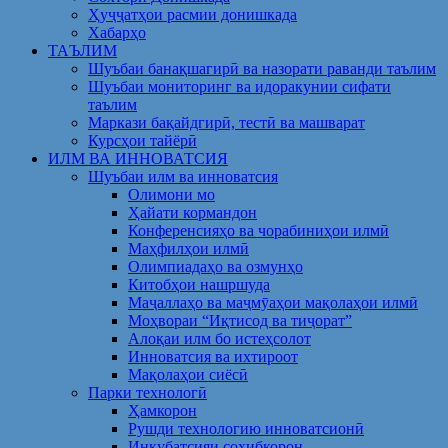
Ҳуҷҷатҳои расмии донишкада
Хабарҳо
ТАЪЛИМ
Шуъбаи банақшагирӣ ва назорати раванди таълим
Шуъбаи мониторинг ва идоракунии сифати
таълим
Маркази бақайдгирӣ, тестӣ ва машварат
Курсҳои тайёрӣ
ИЛМ ВА ИННОВАТСИЯ
Шуъбаи илм ва инноватсия
Олимони мо
Ҳайати кормандон
Конференсияҳо ва чорабиниҳои илмӣ
Маҳфилҳои илмӣ
Олимпиадаҳо ва озмунҳо
Китобҳои нашршуда
Маҷаллаҳо ва маҷмӯаҳои мақолаҳои илмӣ
Моҳвораи “Иқтисод ва тиҷорат”
Алоқаи илм бо истеҳсолот
Инноватсия ва ихтироот
Мақолаҳои сиёсӣ
Парки технологӣ
Ҳамкорон
Рушди технологию инноватсионӣ
Инкубатсияи соҳибкорон