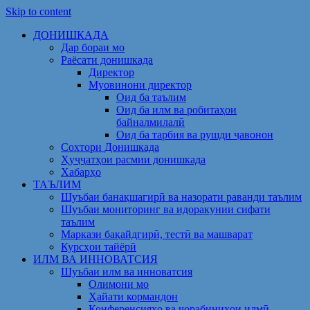
Skip to content
ДОНИШКАДА
Дар бораи мо
Раёсати донишкада
Директор
Муовинони директор
Оид ба таълим
Оид ба илм ва робитаҳои
байналмилалӣ
Оид ба тарбия ва рушди ҷавонон
Сохтори Донишкада
Ҳуҷҷатҳои расмии донишкада
Хабарҳо
ТАЪЛИМ
Шуъбаи банақшагирӣ ва назорати раванди таълим
Шуъбаи мониторинг ва идоракунии сифати
таълим
Маркази бақайдгирӣ, тестӣ ва машварат
Курсҳои тайёрӣ
ИЛМ ВА ИННОВАТСИЯ
Шуъбаи илм ва инноватсия
Олимони мо
Ҳайати кормандон
Конференсияҳо ва чорабиниҳои илмӣ