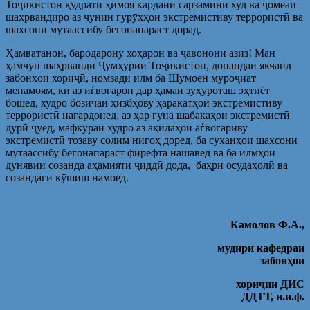
Тоҷикистон қудрати ҳимоя кардани сарзамини худ ва ҷомеаи
шаҳрвандиро аз чунин гурӯҳҳои экстремистиву террористӣ ва
шахсони мутаассибу бегонапараст дорад.
Ҳамватанон, бародарону хоҳарон ва ҷавонони азиз! Ман
ҳамчун шаҳрванди Ҷумҳурии Тоҷикистон, донандаи якчанд
забонҳои хориҷӣ, номзади илм ба Шумоён муроҷиат
менамоям, ки аз иѓвогарон дар ҳамаи зуҳуроташ эҳтиёт
бошед, худро бозичаи ҳизбҳову ҳаракатҳои экстремистиву
террористӣ нагардонед, аз ҳар гуна шабакаҳои экстремистӣ
дурӣ ҷӯед, мафкураи худро аз ақидаҳои аѓвогариву
экстремистӣ тозаву солим нигоҳ доред, ба суханҳои шахсони
мутаассибу бегонапараст фирефта нашавед ва ба илмҳои
дунявии созанда аҳамияти ҷиддӣ дода, баҳри осудаҳолӣ ва
созандагӣ кӯшиш намоед.
Камолов Ф.А.,
мудири кафедраи
забон
ҳ
ои
хори
ҷ
ии ДИС
ДДТТ, н.и.ф.