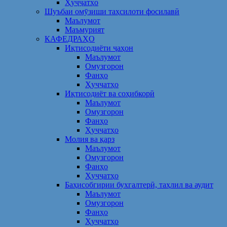
Ҳуҷҷатҳо
Шуъбаи омӯзиши таҳсилоти фосилавӣ
Маълумот
Маъмурият
КАФЕДРАҲО
Иқтисодиёти ҷаҳон
Маълумот
Омузгорон
Фанҳо
Ҳуҷҷатҳо
Иқтисодиёт ва соҳибкорӣ
Маълумот
Омузгорон
Фанҳо
Ҳуҷҷатҳо
Молия ва қарз
Маълумот
Омузгорон
Фанҳо
Ҳуҷҷатҳо
Баҳисобгирии бухгалтерӣ, таҳлил ва аудит
Маълумот
Омузгорон
Фанҳо
Ҳуҷҷатҳо