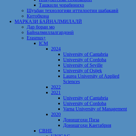
Ташкили чорабиниҳо
Шуъбаи технологияи иттилоотии шабакавӣ
Китобхона
МАРКАЗИ БАЙНАЛМИЛАЛӢ
Дар бораи мо
Байналмиллалгардонӣ
Erasmus+
ICM
2024
University of Cantabria
University of Cordoba
University of Seville
University of Osijek
Laurea University of Applied
Sciences
2022
2021
University of Cantabria
University of Cordoba
Varna University of Management
2020
Донишгоҳи Пиза
Донишгоҳи Кантабрия
CBHE