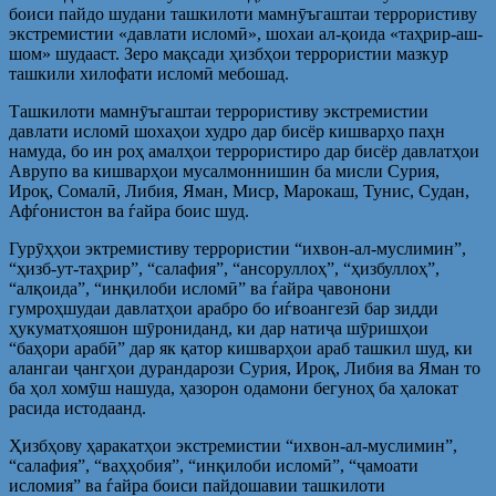
боиси пайдо шудани ташкилоти мамнӯъгаштаи террористиву
экстремистии «давлати исломӣ», шохаи ал-қоида «таҳрир-аш-
шом» шудааст. Зеро мақсади ҳизбҳои террористии мазкур
ташкили хилофати исломӣ мебошад.
Ташкилоти мамнӯъгаштаи террористиву экстремистии
давлати исломӣ шохаҳои худро дар бисёр кишварҳо паҳн
намуда, бо ин роҳ амалҳои террористиро дар бисёр давлатҳои
Аврупо ва кишварҳои мусалмоннишин ба мисли Сурия,
Ироқ, Сомалӣ, Либия, Яман, Миср, Марокаш, Тунис, Судан,
Афѓонистон ва ѓайра боис шуд.
Гурӯҳҳои эктремистиву террористии “ихвон-ал-муслимин”,
“ҳизб-ут-таҳрир”, “салафия”, “ансоруллоҳ”, “ҳизбуллоҳ”,
“алқоида”, “инқилоби исломӣ” ва ѓайра ҷавонони
гумроҳшудаи давлатҳои арабро бо иѓвоангезӣ бар зидди
ҳукуматҳояшон шӯрониданд, ки дар натиҷа шӯришҳои
“баҳори арабӣ” дар як қатор кишварҳои араб ташкил шуд, ки
алангаи ҷангҳои дурандарози Сурия, Ироқ, Либия ва Яман то
ба ҳол хомӯш нашуда, ҳазорон одамони бегуноҳ ба ҳалокат
расида истодаанд.
Ҳизбҳову ҳаракатҳои экстремистии “ихвон-ал-муслимин”,
“салафия”, “ваҳҳобия”, “инқилоби исломӣ”, “ҷамоати
исломия” ва ѓайра боиси пайдошавии ташкилоти