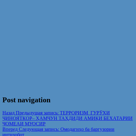
Post navigation
Назад
Предыдущая запись:
ТЕРРОРИЗМ ГУРӮҲИ
ҶИНОЯТКОР– ҲАМЧУН ТАҲДИДИ АМИҚИ БЕХАТАРИИ
ҶОМЕАИ МУОСИР
Вперед
Следующая запись:
Омодагиҳо ба баргузории
интихобот