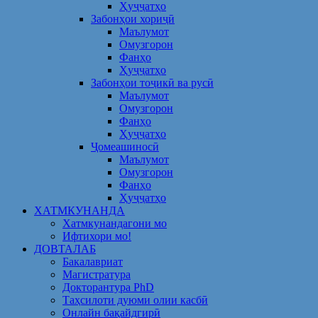
Ҳуҷҷатҳо
Забонҳои хориҷӣ
Маълумот
Омузгорон
Фанҳо
Ҳуҷҷатҳо
Забонҳои тоҷикӣ ва русӣ
Маълумот
Омузгорон
Фанҳо
Ҳуҷҷатҳо
Ҷомеашиносӣ
Маълумот
Омузгорон
Фанҳо
Ҳуҷҷатҳо
ХАТМКУНАНДА
Хатмкунандагони мо
Ифтихори мо!
ДОВТАЛАБ
Бакалавриат
Магистратура
Докторантура PhD
Таҳсилоти дуюми олии касбӣ
Онлайн бақайдгирӣ