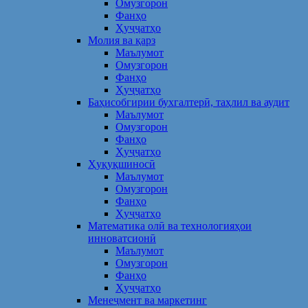
Омузгорон
Фанҳо
Ҳуҷҷатҳо
Молия ва қарз
Маълумот
Омузгорон
Фанҳо
Ҳуҷҷатҳо
Баҳисобгирии бухгалтерӣ, таҳлил ва аудит
Маълумот
Омузгорон
Фанҳо
Ҳуҷҷатҳо
Ҳуқуқшиносӣ
Маълумот
Омузгорон
Фанҳо
Ҳуҷҷатҳо
Математика олӣ ва технологияҳои
инноватсионӣ
Маълумот
Омузгорон
Фанҳо
Ҳуҷҷатҳо
Менеҷмент ва маркетинг