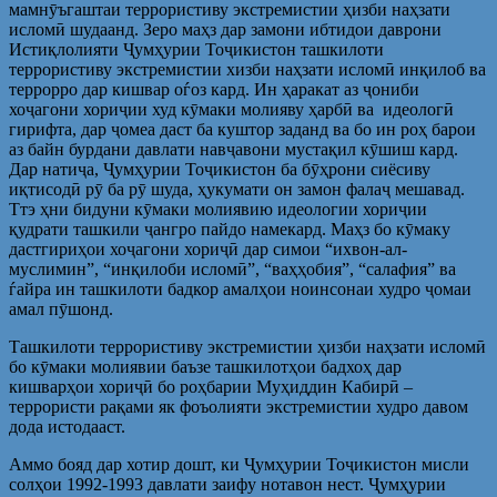
мамнӯъгаштаи террористиву экстремистии ҳизби наҳзати
исломӣ шудаанд. Зеро маҳз дар замони ибтидои даврони
Истиқлолияти Ҷумҳурии Тоҷикистон ташкилоти
террористиву экстремистии хизби наҳзати исломӣ инқилоб ва
террорро дар кишвар оѓоз кард. Ин ҳаракат аз ҷониби
хоҷагони хориҷии худ кӯмаки молияву ҳарбӣ ва идеологӣ
гирифта, дар ҷомеа даст ба куштор заданд ва бо ин роҳ барои
аз байн бурдани давлати навҷавони мустақил кӯшиш кард.
Дар натиҷа, Ҷумҳурии Тоҷикистон ба бӯҳрони сиёсиву
иқтисодӣ рӯ ба рӯ шуда, ҳукумати он замон фалаҷ мешавад.
Ттэ ҳни бидуни кӯмаки молиявию идеологии хориҷии
қудрати ташкили ҷангро пайдо намекард. Маҳз бо кӯмаку
дастгириҳои хоҷагони хориҷӣ дар симои “ихвон-ал-
муслимин”, “инқилоби исломӣ”, “ваҳҳобия”, “салафия” ва
ѓайра ин ташкилоти бадкор амалҳои ноинсонаи худро ҷомаи
амал пӯшонд.
Ташкилоти террористиву экстремистии ҳизби наҳзати исломӣ
бо кӯмаки молиявии баъзе ташкилотҳои бадхоҳ дар
кишварҳои хориҷӣ бо роҳбарии Муҳиддин Кабирӣ –
террористи рақами як фоъолияти экстремистии худро давом
дода истодааст.
Аммо бояд дар хотир дошт, ки Ҷумҳурии Тоҷикистон мисли
солҳои 1992-1993 давлати заифу нотавон нест. Ҷумҳурии