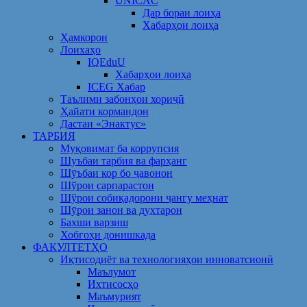
UNICAC
Дар бораи лоиҳа
Хабарҳои лоиҳа
Ҳамкорон
Лоихаҳо
IQEduU
Хабарҳои лоиҳа
ICEG Хабар
Таълими забонҳои хориҷӣ
Ҳайати кормандон
Дастаи «Энактус»
ТАРБИЯ
Муқовимат ба коррупсия
Шуъбаи тарбия ва фарҳанг
Шӯъбаи кор бо ҷавонон
Шўрои сарпарастон
Шўрои собиқадорони ҷангу меҳнат
Шӯрои занон ва духтарон
Бахши варзиш
Хобгоҳи донишкада
ФАКУЛТЕТҲО
Иқтисодиёт ва технологияҳои инноватсионӣ
Маълумот
Ихтисосҳо
Маъмурият