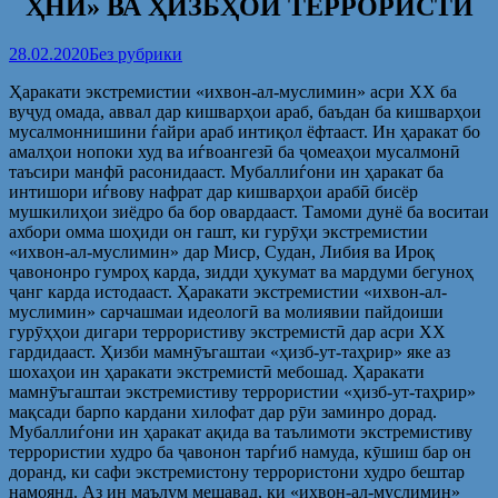
ҲНИ» ВА ҲИЗБҲОИ ТЕРРОРИСТӢ
28.02.2020
Без рубрики
Ҳаракати экстремистии «ихвон-ал-муслимин» асри XX ба
вуҷуд омада, аввал дар кишварҳои араб, баъдан ба кишварҳои
мусалмоннишини ѓайри араб интиқол ёфтааст. Ин ҳаракат бо
амалҳои нопоки худ ва иѓвоангезӣ ба ҷомеаҳои мусалмонӣ
таъсири манфӣ расонидааст. Мубаллиѓони ин ҳаракат ба
интишори иѓвову нафрат дар кишварҳои арабӣ бисёр
мушкилиҳои зиёдро ба бор овардааст. Тамоми дунё ба воситаи
ахбори омма шоҳиди он гашт, ки гурӯҳи экстремистии
«ихвон-ал-муслимин» дар Миср, Судан, Либия ва Ироқ
ҷавононро гумроҳ карда, зидди ҳукумат ва мардуми бегуноҳ
ҷанг карда истодааст. Ҳаракати экстремистии «ихвон-ал-
муслимин» сарчашмаи идеологӣ ва молиявии пайдоиши
гурӯҳҳои дигари террористиву экстремистӣ дар асри XX
гардидааст. Ҳизби мамнӯъгаштаи «ҳизб-ут-таҳрир» яке аз
шохаҳои ин ҳаракати экстремистӣ мебошад. Ҳаракати
мамнӯъгаштаи экстремистиву террористии «ҳизб-ут-таҳрир»
мақсади барпо кардани хилофат дар рӯи заминро дорад.
Мубаллиѓони ин ҳаракат ақида ва таълимоти экстремистиву
террористии худро ба ҷавонон тарѓиб намуда, кӯшиш бар он
доранд, ки сафи экстремистону террористони худро бештар
намоянд. Аз ин маълум мешавад, ки «ихвон-ал-муслимин»