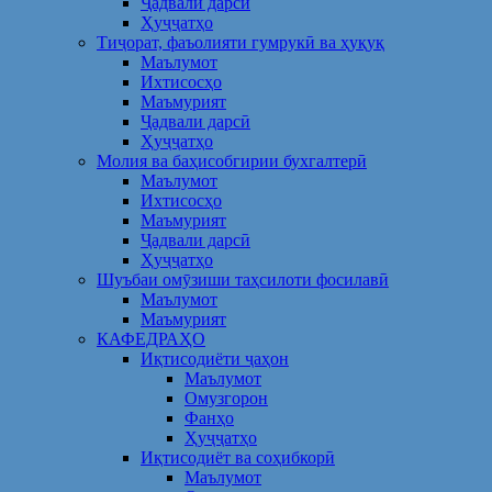
Ҷадвали дарсӣ
Ҳуҷҷатҳо
Тиҷорат, фаъолияти гумрукӣ ва ҳуқуқ
Маълумот
Ихтисосҳо
Маъмурият
Ҷадвали дарсӣ
Ҳуҷҷатҳо
Молия ва баҳисобгирии бухгалтерӣ
Маълумот
Ихтисосҳо
Маъмурият
Ҷадвали дарсӣ
Ҳуҷҷатҳо
Шуъбаи омӯзиши таҳсилоти фосилавӣ
Маълумот
Маъмурият
КАФЕДРАҲО
Иқтисодиёти ҷаҳон
Маълумот
Омузгорон
Фанҳо
Ҳуҷҷатҳо
Иқтисодиёт ва соҳибкорӣ
Маълумот