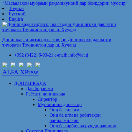
“Масъалаҳои мубрами рақамикунонӣ дар бонкдории муосир”
Тоҷикӣ
Русский
English
Донишкадаи иқтисод ва савдои Донишгоҳи давлатии
тиҷорати Тоҷикистон дар ш. Хуҷанд
+992 (3422) 6-03-21
e-mail: info@iet.tj
ALFA XPress
ДОНИШКАДА
Дар бораи мо
Раёсати донишкада
Директор
Муовинони директор
Оид ба таълим
Оид ба илм ва робитаҳои
байналмилалӣ
Оид ба тарбия ва рушди ҷавонон
Сохтори Донишкада