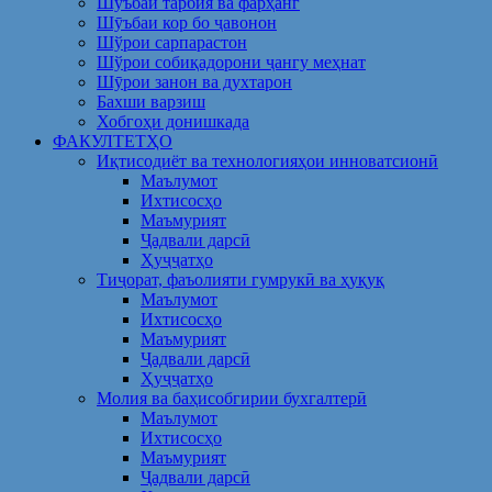
Шуъбаи тарбия ва фарҳанг
Шӯъбаи кор бо ҷавонон
Шўрои сарпарастон
Шўрои собиқадорони ҷангу меҳнат
Шӯрои занон ва духтарон
Бахши варзиш
Хобгоҳи донишкада
ФАКУЛТЕТҲО
Иқтисодиёт ва технологияҳои инноватсионӣ
Маълумот
Ихтисосҳо
Маъмурият
Ҷадвали дарсӣ
Ҳуҷҷатҳо
Тиҷорат, фаъолияти гумрукӣ ва ҳуқуқ
Маълумот
Ихтисосҳо
Маъмурият
Ҷадвали дарсӣ
Ҳуҷҷатҳо
Молия ва баҳисобгирии бухгалтерӣ
Маълумот
Ихтисосҳо
Маъмурият
Ҷадвали дарсӣ