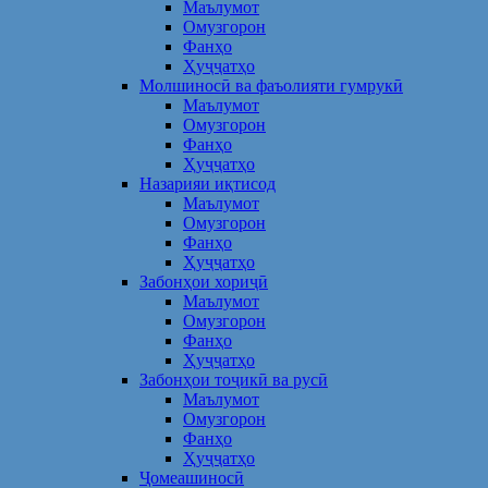
Маълумот
Омузгорон
Фанҳо
Ҳуҷҷатҳо
Молшиносӣ ва фаъолияти гумрукӣ
Маълумот
Омузгорон
Фанҳо
Ҳуҷҷатҳо
Назарияи иқтисод
Маълумот
Омузгорон
Фанҳо
Ҳуҷҷатҳо
Забонҳои хориҷӣ
Маълумот
Омузгорон
Фанҳо
Ҳуҷҷатҳо
Забонҳои тоҷикӣ ва русӣ
Маълумот
Омузгорон
Фанҳо
Ҳуҷҷатҳо
Ҷомеашиносӣ