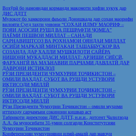
Вохўрӣ бо намояндаи корманди мақомоти ҳифзи ҳуқуқ дар
ДИС ДДТТ
Мулоқот бо ҳамкорони фаъоли Донишкада дар соҳаи маорифи
вилояти Суғд таҳти унвони “СОҲАИ ИЛМУ МАОРИФ –
ПОЯИ АСОСИИ РУШД ВА ПЕШРАФТИ ҶОМЕА”
ПАЁМИ ПЕШВОИ МИЛЛАТ – САНАДИ
САРНАВИШТСОЗ ВА РОҲНАМОИ ОЯНДАИ МИЛЛАТ
ОСИЁИ МАРКАЗӢ МИНТАҚАИ ТАШАББУСКОР ВА
СОЗАНДА ДАР ҲАЛЛИ МУШКИЛОТИ САЙЁРА
НИШОНИ МУҚАДДАСИ МИЛЛАТ: АРЗИШИ СИЁСӢ,
ФАРҲАНГӢ ВА МАЪНАВИИ ПАРЧАМИ ДАВЛАТӢ ДАР
ДАВРОНИ ИСТИҚЛОЛ
РӮЗИ ПРЕЗИДЕНТИ ҶУМҲУРИИ ТОҶИКИСТОН –
ОМИЛИ ВАҲДАТ, СУБОТ ВА РУШДИ УСТУВОРИ
ИҚТИСОДИ МИЛЛӢ
РӮЗИ ПРЕЗИДЕНТИ ҶУМҲУРИИ ТОҶИКИСТОН –
ОМИЛИ ВАҲДАТ, СУБОТ ВА РУШДИ УСТУВОРИ
ИҚТИСОДИ МИЛЛӢ
Рўзи Президенти Ҷумҳурии Тоҷикистон – омили муҳими
иттиҳоду сарҷамъии сокинони кишвар аст
Табрикоти директори ДИС ДДТТ, н.и.и., дотсент Ҷалилзода
А.А. ба муносибати 31-умин солгарди Конститутсияи
Ҷумҳурии Тоҷикистон
Конференсияи ҷумҳуриявии илмӣ-амалӣ дар мавзуи