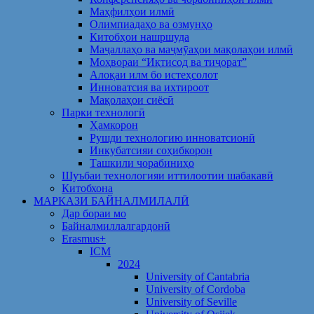
Маҳфилҳои илмӣ
Олимпиадаҳо ва озмунҳо
Китобҳои нашршуда
Маҷаллаҳо ва маҷмӯаҳои мақолаҳои илмӣ
Моҳвораи “Иқтисод ва тиҷорат”
Алоқаи илм бо истеҳсолот
Инноватсия ва ихтироот
Мақолаҳои сиёсӣ
Парки технологӣ
Ҳамкорон
Рушди технологию инноватсионӣ
Инкубатсияи соҳибкорон
Ташкили чорабиниҳо
Шуъбаи технологияи иттилоотии шабакавӣ
Китобхона
МАРКАЗИ БАЙНАЛМИЛАЛӢ
Дар бораи мо
Байналмиллалгардонӣ
Erasmus+
ICM
2024
University of Cantabria
University of Cordoba
University of Seville