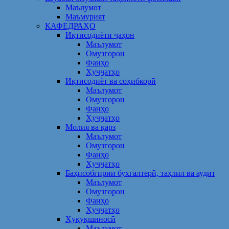
Маълумот
Маъмурият
КАФЕДРАҲО
Иқтисодиёти ҷаҳон
Маълумот
Омузгорон
Фанҳо
Ҳуҷҷатҳо
Иқтисодиёт ва соҳибкорӣ
Маълумот
Омузгорон
Фанҳо
Ҳуҷҷатҳо
Молия ва қарз
Маълумот
Омузгорон
Фанҳо
Ҳуҷҷатҳо
Баҳисобгирии бухгалтерӣ, таҳлил ва аудит
Маълумот
Омузгорон
Фанҳо
Ҳуҷҷатҳо
Ҳуқуқшиносӣ
Маълумот