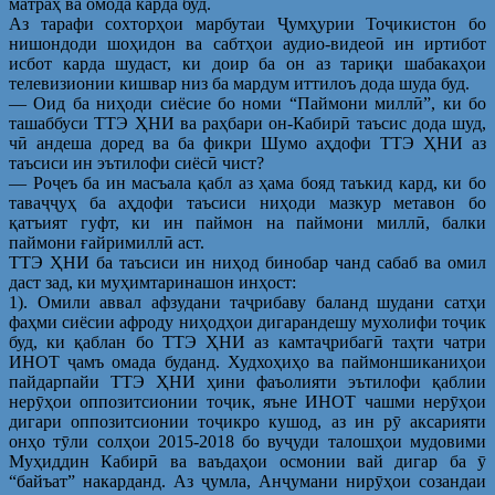
матраҳ ва омода карда буд.
Аз тарафи сохторҳои марбутаи Ҷумҳурии Тоҷикистон бо
нишондоди шоҳидон ва сабтҳои аудио-видеоӣ ин иртибот
исбот карда шудаст, ки доир ба он аз тариқи шабакаҳои
телевизионии кишвар низ ба мардум иттилоъ дода шуда буд.
— Оид ба ниҳоди сиёсие бо номи “Паймони миллӣ”, ки бо
ташаббуси ТТЭ ҲНИ ва раҳбари он-Кабирӣ таъсис дода шуд,
чӣ андеша доред ва ба фикри Шумо аҳдофи ТТЭ ҲНИ аз
таъсиси ин эътилофи сиёсӣ чист?
— Роҷеъ ба ин масъала қабл аз ҳама бояд таъкид кард, ки бо
таваҷҷуҳ ба аҳдофи таъсиси ниҳоди мазкур метавон бо
қатъият гуфт, ки ин паймон на паймони миллӣ, балки
паймони ғайримиллӣ аст.
ТТЭ ҲНИ ба таъсиси ин ниҳод бинобар чанд сабаб ва омил
даст зад, ки муҳимтаринашон инҳост:
1). Омили аввал афзудани таҷрибаву баланд шудани сатҳи
фаҳми сиёсии афроду ниҳодҳои дигарандешу мухолифи тоҷик
буд, ки қаблан бо ТТЭ ҲНИ аз камтаҷрибагӣ таҳти чатри
ИНОТ ҷамъ омада буданд. Худхоҳиҳо ва паймоншиканиҳои
пайдарпайи ТТЭ ҲНИ ҳини фаъолияти эътилофи қаблии
нерӯҳои оппозитсионии тоҷик, яъне ИНОТ чашми нерӯҳои
дигари оппозитсионии тоҷикро кушод, аз ин рӯ аксарияти
онҳо тӯли солҳои 2015-2018 бо вуҷуди талошҳои мудовими
Муҳиддин Кабирӣ ва ваъдаҳои осмонии вай дигар ба ӯ
“байъат” накарданд. Аз ҷумла, Анҷумани нирӯҳои созандаи