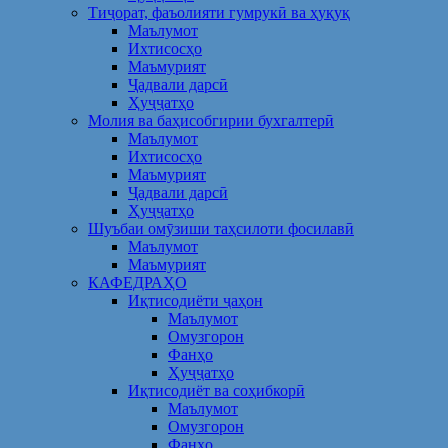
Тиҷорат, фаъолияти гумрукӣ ва ҳуқуқ
Маълумот
Ихтисосҳо
Маъмурият
Ҷадвали дарсӣ
Ҳуҷҷатҳо
Молия ва баҳисобгирии бухгалтерӣ
Маълумот
Ихтисосҳо
Маъмурият
Ҷадвали дарсӣ
Ҳуҷҷатҳо
Шуъбаи омӯзиши таҳсилоти фосилавӣ
Маълумот
Маъмурият
КАФЕДРАҲО
Иқтисодиёти ҷаҳон
Маълумот
Омузгорон
Фанҳо
Ҳуҷҷатҳо
Иқтисодиёт ва соҳибкорӣ
Маълумот
Омузгорон
Фанҳо