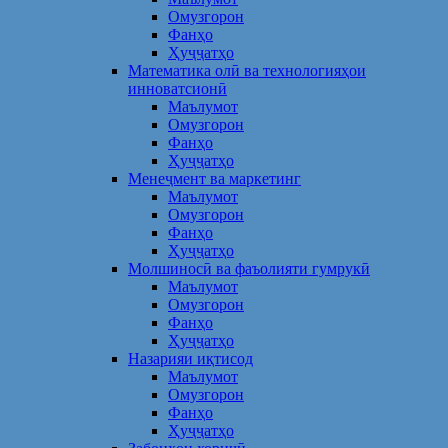
Омузгорон
Фанҳо
Ҳуҷҷатҳо
Математика олӣ ва технологияҳои
инноватсионӣ
Маълумот
Омузгорон
Фанҳо
Ҳуҷҷатҳо
Менеҷмент ва маркетинг
Маълумот
Омузгорон
Фанҳо
Ҳуҷҷатҳо
Молшиносӣ ва фаъолияти гумрукӣ
Маълумот
Омузгорон
Фанҳо
Ҳуҷҷатҳо
Назарияи иқтисод
Маълумот
Омузгорон
Фанҳо
Ҳуҷҷатҳо