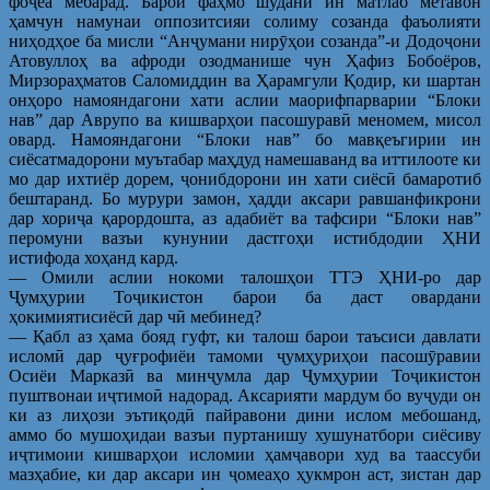
фоҷеа мебарад. Барои фаҳмо шудани ин матлаб метавон
ҳамчун намунаи оппозитсияи солиму созанда фаъолияти
ниҳодҳое ба мисли “Анҷумани нирӯҳои созанда”-и Додоҷони
Атовуллоҳ ва афроди озодманише чун Ҳафиз Бобоёров,
Мирзораҳматов Саломиддин ва Ҳарамгули Қодир, ки шартан
онҳоро намояндагони хати аслии маорифпарварии “Блоки
нав” дар Аврупо ва кишварҳои пасошуравӣ меномем, мисол
овард. Намояндагони “Блоки нав” бо мавқеъгирии ин
сиёсатмадорони муътабар маҳдуд намешаванд ва иттилооте ки
мо дар ихтиёр дорем, ҷонибдорони ин хати сиёсӣ бамаротиб
бештаранд. Бо мурури замон, ҳадди аксари равшанфикрони
дар хориҷа қарордошта, аз адабиёт ва тафсири “Блоки нав”
перомуни вазъи кунунии дастгоҳи истибдодии ҲНИ
истифода хоҳанд кард.
— Омили аслии нокоми талошҳои ТТЭ ҲНИ-ро дар
Ҷумҳурии Тоҷикистон барои ба даст овардани
ҳокимиятисиёсӣ дар чӣ мебинед?
— Қабл аз ҳама бояд гуфт, ки талош барои таъсиси давлати
исломӣ дар ҷуғрофиёи тамоми ҷумҳуриҳои пасошӯравии
Осиёи Марказӣ ва минҷумла дар Ҷумҳурии Тоҷикистон
пуштвонаи иҷтимоӣ надорад. Аксарияти мардум бо вуҷуди он
ки аз лиҳози эътиқодӣ пайравони дини ислом мебошанд,
аммо бо мушоҳидаи вазъи пуртанишу хушунатбори сиёсиву
иҷтимоии кишварҳои исломии ҳамҷавори худ ва таассуби
мазҳабие, ки дар аксари ин ҷомеаҳо ҳукмрон аст, зистан дар