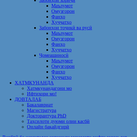
Забонҳои хориҷӣ
Маълумот
Омузгорон
Фанҳо
Ҳуҷҷатҳо
Забонҳои тоҷикӣ ва русӣ
Маълумот
Омузгорон
Фанҳо
Ҳуҷҷатҳо
Ҷомеашиносӣ
Маълумот
Омузгорон
Фанҳо
Ҳуҷҷатҳо
ХАТМКУНАНДА
Хатмкунандагони мо
Ифтихори мо!
ДОВТАЛАБ
Бакалавриат
Магистратура
Докторантура PhD
Таҳсилоти дуюми олии касбӣ
Онлайн бақайдгирӣ