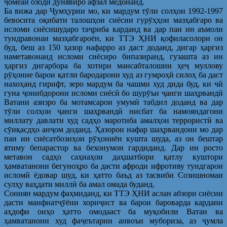
ҷомеаи озоди дунявиро афзал медонанд.
Ба вижа дар Ҷумҳурии мо, ки мардум тӯли солҳои 1992-1997
бевосита оқибати талошҳои сиёсии гурӯҳҳои мазҳабгаро ва
исломи сиёсишударо таҷриба карданд ва дар паи ин аъмоли
тундравонаи мазҳабгароён, ки ТТЭ ҲНИ қофиласолори он
буд, беш аз 150 ҳазор нафарро аз даст доданд, дигар ҳаргиз
наметавонанд исломи сиёсиро бипазиранд, гузашта аз ин
ҳаргиз дигарбора ба хотири мансабталошии ҳеҷ муллову
рӯҳоние барои қатли бародарони худ аз гумроҳӣ силоҳ ба даст
нахоҳанд гирифт, зеро мардум ба чашми худ дида буд, ки чӣ
гуна ҷонибдорони исломи сиёсӣ бо шурӯъи ҷанги шаҳрвандӣ
Ватани азизро ба мотамсарои умумӣ табдил доданд ва дар
тӯли солҳои ҷанги шаҳрвандӣ нисбат ба намояндагони
миллату давлати худ садҳо маротиба амалҳои террористӣ ва
сӯиқасдҳо анҷом доданд. Ҳазорон нафар шаҳрвандони мо дар
паи ин сиёсатбозиҳои рӯҳониён кушта шуда, аз он бештар
ятиму бепарастор ва бехонумон гардиданд. Дар ин росто
метавон садҳо саҳнаҳои даҳшатбори қатлу куштори
ҳамватанони бегуноҳро ба дасти афроди ифротиву тундгарои
исломӣ ёдовар шуд, ки ҳатто баъд аз тасвиби Созишномаи
сулҳу ваҳдати миллӣ ба амал омада буданд.
Сониян мардум фаҳмиданд, ки ТТЭ ҲНИ аслан абзори сиёсии
дасти манфиатҷӯёни хориҷист ва барои бароварда кардани
аҳдофи онҳо ҳатто омодааст ба муқобили Ватан ва
ҳамватанони худ фаҷеътарин анвоъи мубориза, аз ҷумла