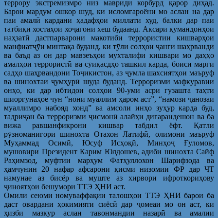
террору экстремизмро низ мавриди корбурд қарор диҳад.
Барои мардум ошкор шуд, ки исломгароёни мо аслан на дар
паи амалӣ кардани ҳадафҳои миллати худ, балки дар паи
татбиқи хостаҳои хоҷагони хеш будаанд. Аксари қумандонҳои
наҳзатӣ дастпарварони макотиби террористии кишварҳои
манфиатҷӯи минтақа буданд, ки тӯли солҳои ҷанги шаҳрвандӣ
ва баъд аз он дар мавзеъҳои мухталифи кишвари мо даҳҳо
амалҳои террористӣ ва сӯиқасдҳо ташкил карда, боиси марги
садҳо шаҳрвандони Тоҷикистон, аз ҷумла шахсиятҳои маъруф
ва шинохтаи ҷумҳурӣ шуда буданд. Терроризми мафкуравии
онҳо, ки дар ибтидои солҳои 90-уми асри гузашта таҳти
шиоргунаҳое чун “нони муаллим ҳаром аст”, “намози ҷанозаи
муаллимро набояд хонд” ва амсоли инҳо зуҳур карда буд,
тадриҷан ба терроризми ҷисмонӣ алайҳи дигарандешон ва ба
вижа равшанфикрони кишвар табдил ёфт. Қатли
рӯзноманигори шинохта Отахон Латифӣ, олимони маъруф
Муҳаммад Осимӣ, Юсуф Исҳоқӣ, Минҳоҷ Ғуломов,
мушовири Президент Карим Юлдошев, адиби шинохта Сайф
Раҳимзод, муфтии марҳум Фатҳуллохон Шарифзода ва
ҳамчунин 20 нафар афсарони қисми низомии ФР дар ҶТ
намунае аз бисёр ва муште аз хирвори ифроткориҳову
ҷиноятҳои бешумори ТТЭ ҲНИ аст.
Омили сеюми номуваффақии талошҳои ТТЭ ҲНИ барои ба
даст овардани ҳокимияти сиёсӣ дар ҷомеаи мо он аст, ки
ҳизби мазкур аслан тавонмандии назарӣ ва амалии