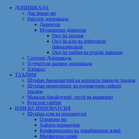
Skip
ДОНИШКАДА
to
Дар бораи мо
content
Раёсати донишкада
Директор
Муовинони директор
Оид ба таълим
Оид ба илм ва робитаҳои
байналмилалӣ
Оид ба тарбия ва рушди ҷавонон
Сохтори Донишкада
Ҳуҷҷатҳои расмии донишкада
Хабарҳо
ТАЪЛИМ
Шуъбаи банақшагирӣ ва назорати раванди таълим
Шуъбаи мониторинг ва идоракунии сифати
таълим
Маркази бақайдгирӣ, тестӣ ва машварат
Курсҳои тайёрӣ
ИЛМ ВА ИННОВАТСИЯ
Шуъбаи илм ва инноватсия
Олимони мо
Ҳайати кормандон
Конференсияҳо ва чорабиниҳои илмӣ
Маҳфилҳои илмӣ