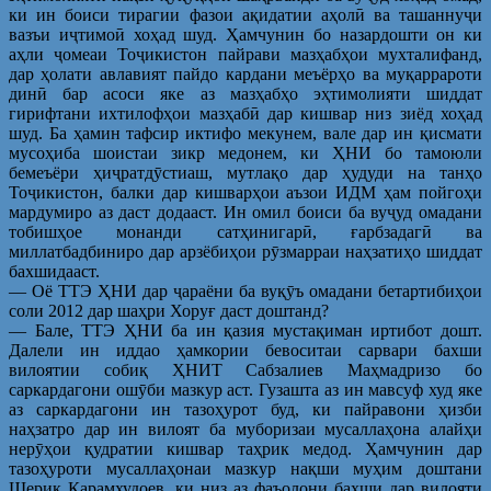
ки ин боиси тирагии фазои ақидатии аҳолӣ ва ташаннуҷи
вазъи иҷтимоӣ хоҳад шуд. Ҳамчунин бо назардошти он ки
аҳли ҷомеаи Тоҷикистон пайрави мазҳабҳои мухталифанд,
дар ҳолати авлавият пайдо кардани меъёрҳо ва муқаррароти
динӣ бар асоси яке аз мазҳабҳо эҳтимолияти шиддат
гирифтани ихтилофҳои мазҳабӣ дар кишвар низ зиёд хоҳад
шуд. Ба ҳамин тафсир иктифо мекунем, вале дар ин қисмати
мусоҳиба шоистаи зикр медонем, ки ҲНИ бо тамоюли
бемеъёри ҳиҷратдӯстиаш, мутлақо дар ҳудуди на танҳо
Тоҷикистон, балки дар кишварҳои аъзои ИДМ ҳам пойгоҳи
мардумиро аз даст додааст. Ин омил боиси ба вуҷуд омадани
тобишҳое монанди сатҳинигарӣ, ғарбзадагӣ ва
миллатбадбиниро дар арзёбиҳои рӯзмарраи наҳзатиҳо шиддат
бахшидааст.
— Оё ТТЭ ҲНИ дар ҷараёни ба вуқӯъ омадани бетартибиҳои
соли 2012 дар шаҳри Хоруғ даст доштанд?
— Бале, ТТЭ ҲНИ ба ин қазия мустақиман иртибот дошт.
Далели ин иддао ҳамкории бевоситаи сарвари бахши
вилоятии собиқ ҲНИТ Сабзалиев Маҳмадризо бо
саркардагони ошӯби мазкур аст. Гузашта аз ин мавсуф худ яке
аз саркардагони ин тазоҳурот буд, ки пайравони ҳизби
наҳзатро дар ин вилоят ба муборизаи мусаллаҳона алайҳи
нерӯҳои қудратии кишвар таҳрик медод. Ҳамчунин дар
тазоҳуроти мусаллаҳонаи мазкур нақши муҳим доштани
Шерик Карамхудоев, ки низ аз фаъолони бахши дар вилояти