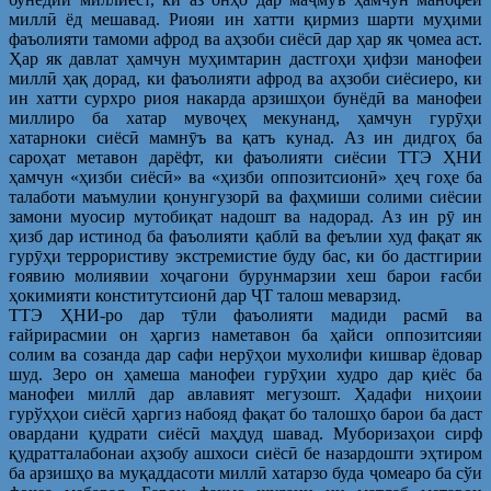
миллӣ ёд мешавад. Риояи ин хатти қирмиз шарти муҳими
фаъолияти тамоми афрод ва аҳзоби сиёсӣ дар ҳар як ҷомеа аст.
Ҳар як давлат ҳамчун муҳимтарин дастгоҳи ҳифзи манофеи
миллӣ ҳақ дорад, ки фаъолияти афрод ва аҳзоби сиёсиеро, ки
ин хатти сурхро риоя накарда арзишҳои бунёдӣ ва манофеи
миллиро ба хатар мувоҷеҳ мекунанд, ҳамчун гурӯҳи
хатарноки сиёсӣ мамнӯъ ва қатъ кунад. Аз ин дидгоҳ ба
сароҳат метавон дарёфт, ки фаъолияти сиёсии ТТЭ ҲНИ
ҳамчун «ҳизби сиёсӣ» ва «ҳизби оппозитсионӣ» ҳеҷ гоҳе ба
талаботи маъмулии қонунгузорӣ ва фаҳмиши солими сиёсии
замони муосир мутобиқат надошт ва надорад. Аз ин рӯ ин
ҳизб дар истинод ба фаъолияти қаблӣ ва феълии худ фақат як
гурӯҳи террористиву экстремистие буду бас, ки бо дастгирии
ғоявию молиявии хоҷагони бурунмарзии хеш барои ғасби
ҳокимияти конститутсионӣ дар ҶТ талош меварзид.
ТТЭ ҲНИ-ро дар тӯли фаъолияти мадиди расмӣ ва
ғайрирасмии он ҳаргиз наметавон ба ҳайси оппозитсияи
солим ва созанда дар сафи нерӯҳои мухолифи кишвар ёдовар
шуд. Зеро он ҳамеша манофеи гурӯҳии худро дар қиёс ба
манофеи миллӣ дар авлавият мегузошт. Ҳадафи ниҳоии
гурўҳҳои сиёсӣ ҳаргиз набояд фақат бо талошҳо барои ба даст
овардани қудрати сиёсӣ маҳдуд шавад. Муборизаҳои сирф
қудратталабонаи аҳзобу ашхоси сиёсӣ бе назардошти эҳтиром
ба арзишҳо ва муқаддасоти миллӣ хатарзо буда ҷомеаро ба сўи