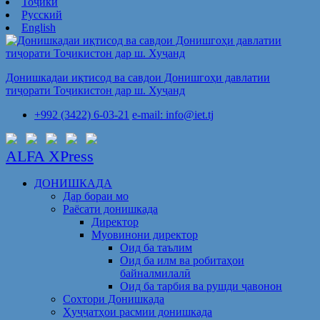
Тоҷикӣ
Русский
English
Донишкадаи иқтисод ва савдои Донишгоҳи давлатии
тиҷорати Тоҷикистон дар ш. Хуҷанд
+992 (3422) 6-03-21
e-mail: info@iet.tj
ALFA XPress
ДОНИШКАДА
Дар бораи мо
Раёсати донишкада
Директор
Муовинони директор
Оид ба таълим
Оид ба илм ва робитаҳои
байналмилалӣ
Оид ба тарбия ва рушди ҷавонон
Сохтори Донишкада
Ҳуҷҷатҳои расмии донишкада