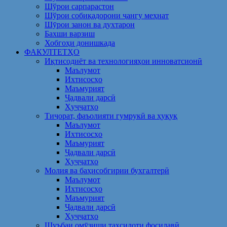
Шўрои сарпарастон
Шўрои собиқадорони ҷангу меҳнат
Шӯрои занон ва духтарон
Бахши варзиш
Хобгоҳи донишкада
ФАКУЛТЕТҲО
Иқтисодиёт ва технологияҳои инноватсионӣ
Маълумот
Ихтисосҳо
Маъмурият
Ҷадвали дарсӣ
Ҳуҷҷатҳо
Тиҷорат, фаъолияти гумрукӣ ва ҳуқуқ
Маълумот
Ихтисосҳо
Маъмурият
Ҷадвали дарсӣ
Ҳуҷҷатҳо
Молия ва баҳисобгирии бухгалтерӣ
Маълумот
Ихтисосҳо
Маъмурият
Ҷадвали дарсӣ
Ҳуҷҷатҳо
Шуъбаи омӯзиши таҳсилоти фосилавӣ