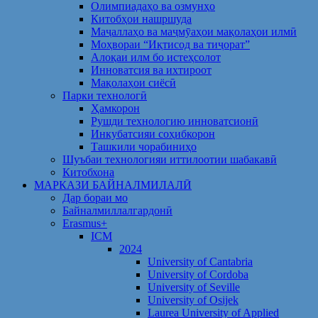
Олимпиадаҳо ва озмунҳо
Китобҳои нашршуда
Маҷаллаҳо ва маҷмӯаҳои мақолаҳои илмӣ
Моҳвораи “Иқтисод ва тиҷорат”
Алоқаи илм бо истеҳсолот
Инноватсия ва ихтироот
Мақолаҳои сиёсӣ
Парки технологӣ
Ҳамкорон
Рушди технологию инноватсионӣ
Инкубатсияи соҳибкорон
Ташкили чорабиниҳо
Шуъбаи технологияи иттилоотии шабакавӣ
Китобхона
МАРКАЗИ БАЙНАЛМИЛАЛӢ
Дар бораи мо
Байналмиллалгардонӣ
Erasmus+
ICM
2024
University of Cantabria
University of Cordoba
University of Seville
University of Osijek
Laurea University of Applied