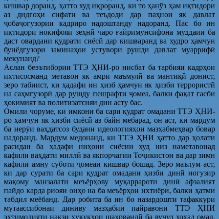
кишвар доранд, ҳатто худ иқроранд, ки то ҳанўз ҳам иқтидори
аз дидгоҳи сифатӣ ва теъдодӣ дар паҳнои як давлат
ҷобаҷогузории кадриро надоштанду надоранд. Пас бо ин
иқтидори нокифояи зеҳнӣ чаро ғайримунсифона муддаии ба
даст овардани қудрати сиёсӣ дар кишваранд ва худро ҳамчун
бунёдгузори заминаҳои устувори рушди давлат муаррифӣ
мекунанд?
Аслан беэътибории ТТЭ ҲНИ-ро нисбат ба тарбияи кадрҳои
ихтисосманд метавон як амри маъмулӣ ва мантиқӣ донист,
зеро табиист, ки ҳадафи ин ҳизб ҳамчун як ҳизби террористӣ
на саҳмгузорӣ дар рушду пешрафти ҷомеа, балки фақат ғасби
ҳокимият ва политизатсияи дин асту бас.
Омили чоруме, ки имкони ба сари қудрат омадани ТТЭ ҲНИ-
ро ҳамчун як ҳизби сиёсӣ аз байн мебарад, он аст, ки мардум
ба нерӯи ваҳдатсоз будани идеологияҳои мазҳабмеҳвар бовар
надоранд. Мардум медонанд, ки ТТЭ ҲНИ ҳатто дар ҳолати
расидан ба ҳадафи ниҳоии сиёсии худ низ наметавонад
кафили ваҳдати миллӣ ва якпорчагии Тоҷикистон ва дар зимн
кафили амну суботи ҷомеаи кишвар бошад. Зеро маълум аст,
ки дар сурати ба сари қудрат омадани ҳизби динӣ ногузир
мақому манзалати меъёрҳову муқаррароти динӣ афзалият
пайдо карда риояи онҳо на ба меъёрҳои ихтиёрӣ, балки ҳатмӣ
табдил меёбанд. Дар робита ба ин бо назардошти тафаккури
мутаассибонаи диниву мазҳабии пайравони ТТЭ ҲНИ
эҳтимолияти нақзи ҳуқуқҳои шаҳрвандӣ ба вуҷуд хоҳад омад,