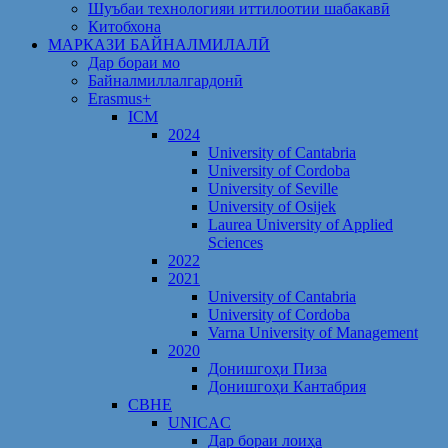
Шуъбаи технологияи иттилоотии шабакавӣ
Китобхона
МАРКАЗИ БАЙНАЛМИЛАЛӢ
Дар бораи мо
Байналмиллалгардонӣ
Erasmus+
ICM
2024
University of Cantabria
University of Cordoba
University of Seville
University of Osijek
Laurea University of Applied
Sciences
2022
2021
University of Cantabria
University of Cordoba
Varna University of Management
2020
Донишгоҳи Пиза
Донишгоҳи Кантабрия
CBHE
UNICAC
Дар бораи лоиҳа