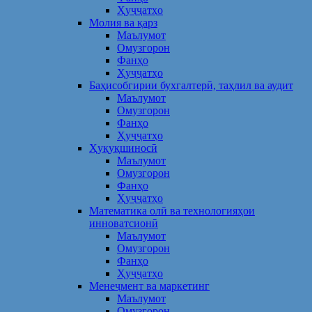
Ҳуҷҷатҳо
Молия ва қарз
Маълумот
Омузгорон
Фанҳо
Ҳуҷҷатҳо
Баҳисобгирии бухгалтерӣ, таҳлил ва аудит
Маълумот
Омузгорон
Фанҳо
Ҳуҷҷатҳо
Ҳуқуқшиносӣ
Маълумот
Омузгорон
Фанҳо
Ҳуҷҷатҳо
Математика олӣ ва технологияҳои
инноватсионӣ
Маълумот
Омузгорон
Фанҳо
Ҳуҷҷатҳо
Менеҷмент ва маркетинг
Маълумот
Омузгорон