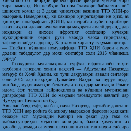
хиёнаткор бо шиорҳои фиребо фазои фикрии ҷомеаи моро
тира намоянд. Ин нерӯҳои ба ном “ҳамкори байналмилалӣ”
шинохти комил аз 3 даҳаи ҷиноятҳои вазнини ТТЭ ҲНИ-ро
надоранд. Намедонанд, ки бахшҳои ҳиҷраткардаи ин ҳизб, аз
қисмҳои ғанабрафтаи ДОИШ, ки таҷрибаи хуби тахрибкорӣ
ва аз лиҳози идеологияи ҷанганда маҳорати амалӣ доранд, дар
ноҳияҳои аз лиҳози ифротият осебпазир кӯчаҳои
муҳоҷирнишин барои рӯзи мабодо ҷабҳа гирифтаанд,
тафовути зиёде надоранд. Хар ҳамон хар асту туқумаш дигар.
— Нисбати кӯшиши номуваффақи ТТЭ ҲНИ барои анҷом
додани табаддулот дар моҳи сентябри соли 2015 чӣандеша
доред?
— Тазоҳуроти мусаллаҳонаи гурўҳи ифротгароён таҳти
раҳбарии генерали хоини наҳзатӣ — Абдуҳалим Назарзода
маъруф ба Ҳоҷӣ Ҳалим, ки тўли даҳрӯзаҳои аввали сентябри
соли 2015 дар шаҳрҳои Душанбею Ваҳдат ва шурӯъ шуда,
минбаъд муқовиматҳои бенатиҷаи онҳо дар минтақаи Ромит
идома ёфт, талоши ғайриоқилона ва кўшиши муғризонаи
дигарбораи ТТЭ ҲНИ бо мақсади табаддулоти давлатӣ дар
Ҷумҳурии Тоҷикистон буд.
Аввалан бояд гуфт, ки ба қазияи Назарзода иртибот доштани
ТТЭ ҲНИ дар робита ба асноду мадракҳои фаровон ҳақиқати
бебаҳсе аст. Муҳиддин Кабирӣ на фақат дар такя ба
маблағгузориҳои хоҷагони хориҷиаш, балки ҳамчунин аз
ҳисоби даромади сармояи шахсиаш низ ин тавтиаҳои сиёсиро