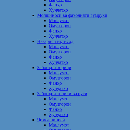
Фанҳо
Ҳуҷҷатҳо
Молшиносӣ ва фаъолияти гумрукӣ
Маълумот
Омузгорон
Фанҳо
Ҳуҷҷатҳо
Назарияи иқтисод
Маълумот
Омузгорон
Фанҳо
Ҳуҷҷатҳо
Забонҳои хориҷӣ
Маълумот
Омузгорон
Фанҳо
Ҳуҷҷатҳо
Забонҳои тоҷикӣ ва русӣ
Маълумот
Омузгорон
Фанҳо
Ҳуҷҷатҳо
Ҷомеашиносӣ
Маълумот