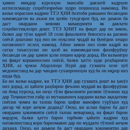
ҳамин миқдор курсиҳои мансаби давлатӣ кадрҳои
ихтисосманду соҳибтаҷрибаи худро пешниҳод намоянд. Ин
вазъи норасоии кадрии ТТЭ ҲНИ бозтоби равшани бесаводии
намояндагон ва аъзои ин ҳизби тундгарое буд, ки даъвои ба
даст овардани зимоми маъмурияти як давлати
соҳибистиқлолро дошт. ТТЭ ҲНИТ на фақат дар он замон,
балки дар тӯли қариб 18 соли фаъолияти бевосита ва расмии
сиёсӣ доштани худ низ ин нуқсони ҷиддӣ ва бунёдии хешро
натавонист ислоҳ намояд. Айни замон низ пояи кадрӣ ва
сатҳи тахассусии ин ҳизб ва намояндагони фазлфурӯшу
бесаводи он дар ҳамон ҳоли пешин қарор дорад. Ин вазъиятро
на фақат коршиносони сиёсӣ, балки ҳатто худи роҳбарияти
ҲНИ, аз ҷумла Абдуллоҳи Нурӣ дар гузашта хеле хуб
медонистанд ва дар чандин суханрониҳои худ ба он иқрор низ
шуда буд.
Бо ин вазъи кадрие, ки ТТЭ ҲНИ дар гузашта дошт ва ҳанӯз
низ дорад, аз ҳайати раҳбарии феълии муддаӣ ва фазлфурӯши
он бояд пурсид, ки онҳо тўли фаъолияти расмии тўлонии худ
дар Тоҷикистон ғайр аз муташанниҷ кардани вазъи ақидативу
сиёсии ҷомеа ва талош барои ҳифзи манофеи гурўҳии худ
дигар чӣ коре анҷом доданд? Онҳо, ки аслан барои ба даст
овардани ҳокимияти сиёсӣ талош меварзанд, на фақат барои
мардум, балки ҳатто барои тарбияи ҳайати кадрии худ
натавонистанд кори барномавие дар ин муддати тўлонӣ анҷом
диҳанд. Онҳо, ки даъвои ба даст овардани ҳокимиятро дар