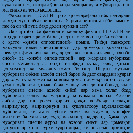
суханҳои нек, хотираи ӯро зинда медоранду хомӯширо дар ин
мавридҳо авлотар медонанд.
— Фаъолияти ТТЭ ҲНИ—ро агар бетарафона тибқи назарияи
илмҳое чун сиёсатшиносӣ ва ё ҷомеашиносӣ арзёбӣ намоем,
пас ба он чӣ гуна баҳо додан мумкин аст?
— Дар иртибот ба фаъолияти қабливу феълии ТТЭ ҲНИ ин
ниҳоди ифротгароро ба ҳеҷ ваҷҳ наметавон «ҳизби сиёсӣ» ва
ё ҳатто «ҳизби оппозитсионӣ» номид. Тибқи тавзеҳоти
маъмулии илми сиёсатшиносӣ дар ҷомеаҳои қонунсолор
шеваҳои фаъолият ва роҳкорҳое, ки «оппозитсия» , «ҳизби
сиёсӣ» ва «ҳизби оппозитсионӣ» дар мавриди муборизаи
сиёсӣ метавонад аз онҳо истифода кунад, бояд ҳатман
қонунманд ва мусолиматомез бошанд. Шарти муҳими
муборизаи сиёсии аҳзоби сиёсӣ барои ба даст овардани қудрат
дар ҳама гуна ҷомеа ва ба вижа ҷомеаи демократӣ он аст, ки
усули мубориза ҳатман бояд машруъият дошта бошад, яъне
муборизаи сиёсии аҳзоби сиёсӣ дар ҳама ҳолат бояд
муборизаи солим ва маданиву қонунманд бошад. Аҳзоби
сиёсӣ дар ин росто ҳаргиз ҳаққи корбурди шеваҳои
ғайримуҷозу ғайриқонунӣ ва хушунатбору мусаллаҳонаи
муборизаро, ки амну суботи ҷомеа ва умуман, манофеи
миллиро ба хатар мувоҷеҳ мекунанд, надоранд. Ҳама гуна
муборизаи сиёсии афрод ва аҳзоби сиёсӣ дар ҷомеаҳои
қонунсолор хатти сурхи худро дорад, ки он аслан арзишҳои
бунёдии миллиест, ки аз онҳо дар маҷмӯъ ҳамчун манофеи