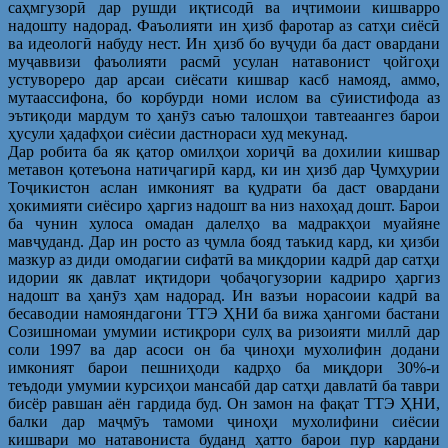
саҳмгузорӣ дар рушди иқтисодӣ ва иҷтимоии кишварро
надошту надорад. Фаъолияти ин ҳизб фаротар аз сатҳи сиёсӣ
ва идеологӣ набуду нест. Ин ҳизб бо вуҷуди ба даст овардани
муҷаввизи фаъолияти расмӣ усулан натавонист ҷойгоҳи
устувореро дар арсаи сиёсати кишвар касб намояд, аммо,
мутаассифона, бо корбурди номи ислом ва сӯиистифода аз
эътиқоди мардум то ҳанӯз саъю талошҳои тавтеаангез барои
ҳусули ҳадафҳои сиёсии дастнораси худ мекунад.
Дар робита ба як қатор омилҳои хориҷӣ ва дохилии кишвар
метавон қотеъона натиҷагирӣ кард, ки ин ҳизб дар Ҷумҳурии
Тоҷикистон аслан имконият ва қудрати ба даст овардани
ҳокимияти сиёсиро ҳаргиз надошт ва низ нахоҳад дошт. Барои
ба чунин хулоса омадан далелҳо ва мадракҳои муайяне
мавҷуданд. Дар ин росто аз ҷумла бояд таъкид кард, ки ҳизби
мазкур аз диди омодагии сифатӣ ва миқдории кадрӣ дар сатҳи
идории як давлат иқтидори ҷобаҷогузории кадриро ҳаргиз
надошт ва ҳанӯз ҳам надорад. Ин вазъи норасоии кадрӣ ва
бесаводии намояндагони ТТЭ ҲНИ ба вижа ҳангоми бастани
Созишномаи умумии истиқрори сулҳ ва ризоияти миллӣ дар
соли 1997 ва дар асоси он ба ҷиноҳи мухолифин додани
имконият барои пешниҳоди кадрҳо ба миқдори 30%-и
теъдоди умумии курсиҳои мансабӣ дар сатҳи давлатӣ ба таври
бисёр равшан аён гардида буд. Он замон на фақат ТТЭ ҲНИ,
балки дар маҷмӯъ тамоми ҷиноҳи мухолифини сиёсии
кишвари мо натавониста буданд ҳатто барои пур кардани