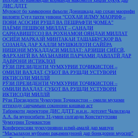
Вохўрӣ бо намояндаи корманди мақомоти ҳифзи ҳуқуқ дар
ДИС ДДТТ
Мулоқот бо ҳамкорони фаъоли Донишкада дар соҳаи маорифи
вилояти Суғд таҳти унвони “СОҲАИ ИЛМУ МАОРИФ –
ПОЯИ АСОСИИ РУШД ВА ПЕШРАФТИ ҶОМЕА”
ПАЁМИ ПЕШВОИ МИЛЛАТ – САНАДИ
САРНАВИШТСОЗ ВА РОҲНАМОИ ОЯНДАИ МИЛЛАТ
ОСИЁИ МАРКАЗӢ МИНТАҚАИ ТАШАББУСКОР ВА
СОЗАНДА ДАР ҲАЛЛИ МУШКИЛОТИ САЙЁРА
НИШОНИ МУҚАДДАСИ МИЛЛАТ: АРЗИШИ СИЁСӢ,
ФАРҲАНГӢ ВА МАЪНАВИИ ПАРЧАМИ ДАВЛАТӢ ДАР
ДАВРОНИ ИСТИҚЛОЛ
РӮЗИ ПРЕЗИДЕНТИ ҶУМҲУРИИ ТОҶИКИСТОН –
ОМИЛИ ВАҲДАТ, СУБОТ ВА РУШДИ УСТУВОРИ
ИҚТИСОДИ МИЛЛӢ
РӮЗИ ПРЕЗИДЕНТИ ҶУМҲУРИИ ТОҶИКИСТОН –
ОМИЛИ ВАҲДАТ, СУБОТ ВА РУШДИ УСТУВОРИ
ИҚТИСОДИ МИЛЛӢ
Рўзи Президенти Ҷумҳурии Тоҷикистон – омили муҳими
иттиҳоду сарҷамъии сокинони кишвар аст
Табрикоти директори ДИС ДДТТ, н.и.и., дотсент Ҷалилзода
А.А. ба муносибати 31-умин солгарди Конститутсияи
Ҷумҳурии Тоҷикистон
Конференсияи ҷумҳуриявии илмӣ-амалӣ дар мавзуи
“Масъалаҳои мубрами рақамикунонӣ дар бонкдории муосир”