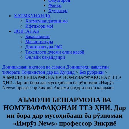
Омузгорон
Фанҳо
Ҳуҷҷатҳо
ХАТМКУНАНДА
Хатмкунандагони мо
Ифтихори мо!
ДОВТАЛАБ
Бакалавриат
Магистратура
Докторантура PhD
Таҳсилоти дуюми олии касбӣ
Онлайн бақайдгирӣ
Донишкадаи иқтисод ва савдои Донишгоҳи давлатии
тиҷорати Тоҷикистон дар ш. Хуҷанд
>
Без рубрики
>
АЪМОЛИ БЕШАРМОНА ВА НОМУВАФФАҚОНАИ ТТЭ
ҲНИ. Дар ин бора дар мусоҳибааш ба рӯзномаи «Имрӯз
News» профессор Зикриё Акрамӣ изҳори назар кардааст
АЪМОЛИ БЕШАРМОНА ВА
НОМУВАФФАҚОНАИ ТТЭ ҲНИ. Дар
ин бора дар мусоҳибааш ба рӯзномаи
«Имрӯз News» профессор Зикриё