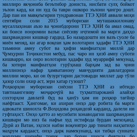
миллиро якҷониба беэътибор дониста, нисбати сулҳ бойкот
эълон кард, ки ин худ ба таври ошкоро эълони ҷангро дошт.
Дар паи ин мавқеъгирии тундравонаи ТТЭ ҲНИ аввали моҳи
сентябри соли 2015 муборизаи муташаккилонаву
мусаллаҳонаи аъзо ва ҷонибдорони ТТЭ ҲНИ ба амал омад,
ки боиси нооромии вазъи сиёсиву иҷтимоӣ ва марги даҳҳо
шаҳрвандони кишвар гардид. Бо назардошти ин вазъ суоле ба
миён меояд, ки агар воқеан ҳам волотарин ҳадафи ТТЭ ҲНИ
таъмини амну субот ва ҳифзи манфиатҳои миллӣ дар
Ҷумҳурии Тоҷикистон мебуд, пас чаро ин ҳизб амну суботи
кишварро, ки онро волотарин ҳадафи худ муаррифӣ мекунад,
ба хотири манфиатҳои гурўҳиаш барҳам зад ва ҷони
миллионҳо нафар ҳамватанону мавҷудияти давлатдории
миллии моро, ки он бузургтарин дастоварди миллат дар тўли
ҳазор соли охир аст, зери хатар гузошт?
Роҳкорҳои муборизаи сиёсии ТТЭ ҲНИ аз ибтидо
тавтиаангезиву моҷароҷӯӣ ва туҳматпароканӣ алайҳи
сохторҳои давлатӣ буд ва ҳанӯз ҳам ин роҳкор тағйир
наёфтааст. Ҳангомае, ки ахиран онҳо дар робита ба марги
адвокати шинохта Ф.Воҳидова роҳандозӣ карданд, далели ин
гуфтаҳост. Онҳо ҳатто аз мусибати хонаводагии шаҳрвандони
кишвари мо низ ба нафъи худ истифода бурдан мехоҳанд.
Дурӣ аз Ватан, эҳсоси набзи воқеиятро дар тинати наҳзатиҳо
маҳрум кардааст, онҳо дарк намекунанд, ки тибқи суннати
мардуми шарифи тоҷик, дар бораи шахси фавтида бо