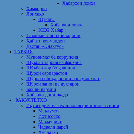
Хабарҳои лоиҳа
Ҳамкорон
Лоихаҳо
IQEduU
Хабарҳои лоиҳа
ICEG Хабар
Таълими забонҳои хориҷӣ
Ҳайати кормандон
Дастаи «Энактус»
ТАРБИЯ
Муқовимат ба коррупсия
Шуъбаи тарбия ва фарҳанг
Шӯъбаи кор бо ҷавонон
Шўрои сарпарастон
Шўрои собиқадорони ҷангу меҳнат
Шӯрои занон ва духтарон
Бахши варзиш
Хобгоҳи донишкада
ФАКУЛТЕТҲО
Иқтисодиёт ва технологияҳои инноватсионӣ
Маълумот
Ихтисосҳо
Маъмурият
Ҷадвали дарсӣ
Ҳуҷҷатҳо