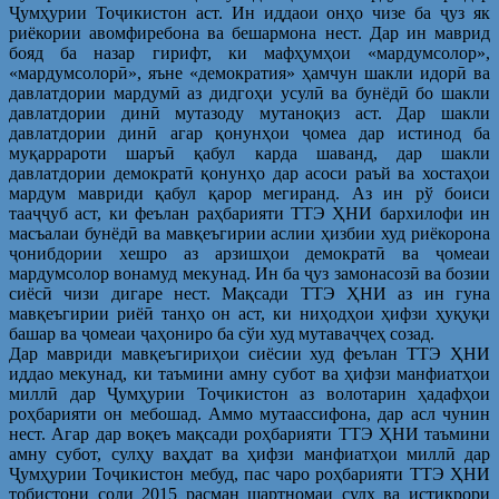
Ҷумҳурии Тоҷикистон аст. Ин иддаои онҳо чизе ба ҷуз як
риёкории авомфиребона ва бешармона нест. Дар ин маврид
бояд ба назар гирифт, ки мафҳумҳои «мардумсолор»,
«мардумсолорӣ», яъне «демократия» ҳамчун шакли идорӣ ва
давлатдории мардумӣ аз дидгоҳи усулӣ ва бунёдӣ бо шакли
давлатдории динӣ мутазоду мутаноқиз аст. Дар шакли
давлатдории динӣ агар қонунҳои ҷомеа дар истинод ба
муқаррароти шаръӣ қабул карда шаванд, дар шакли
давлатдории демократӣ қонунҳо дар асоси раъй ва хостаҳои
мардум мавриди қабул қарор мегиранд. Аз ин рў боиси
тааҷҷуб аст, ки феълан раҳбарияти ТТЭ ҲНИ бархилофи ин
масъалаи бунёдӣ ва мавқеъгирии аслии ҳизбии худ риёкорона
ҷонибдории хешро аз арзишҳои демократӣ ва ҷомеаи
мардумсолор вонамуд мекунад. Ин ба ҷуз замонасозӣ ва бозии
сиёсӣ чизи дигаре нест. Мақсади ТТЭ ҲНИ аз ин гуна
мавқеъгирии риёӣ танҳо он аст, ки ниҳодҳои ҳифзи ҳуқуқи
башар ва ҷомеаи ҷаҳониро ба сўи худ мутаваҷҷеҳ созад.
Дар мавриди мавқеъгириҳои сиёсии худ феълан ТТЭ ҲНИ
иддао мекунад, ки таъмини амну субот ва ҳифзи манфиатҳои
миллӣ дар Ҷумҳурии Тоҷикистон аз волотарин ҳадафҳои
роҳбарияти он мебошад. Аммо мутаассифона, дар асл чунин
нест. Агар дар воқеъ мақсади роҳбарияти ТТЭ ҲНИ таъмини
амну субот, сулҳу ваҳдат ва ҳифзи манфиатҳои миллӣ дар
Ҷумҳурии Тоҷикистон мебуд, пас чаро роҳбарияти ТТЭ ҲНИ
тобистони соли 2015 расман шартномаи сулҳ ва истиқрори