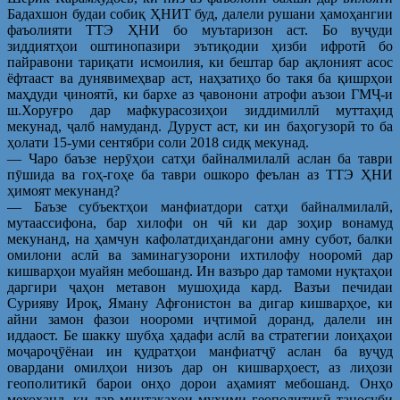
Бадахшон будаи собиқ ҲНИТ буд, далели рушани ҳамоҳангии
фаъолияти ТТЭ ҲНИ бо муътаризон аст. Бо вуҷуди
зиддиятҳои оштинопазири эътиқодии ҳизби ифротӣ бо
пайравони тариқати исмоилия, ки бештар бар ақлоният асос
ёфтааст ва дунявимеҳвар аст, наҳзатиҳо бо такя ба қишрҳои
маҳдуди ҷиноятӣ, ки бархе аз ҷавонони атрофи аъзои ГМҶ-и
ш.Хоруғро дар мафкурасозиҳои зиддимиллӣ муттаҳид
мекунад, ҷалб намуданд. Дуруст аст, ки ин баҳогузорӣ то ба
ҳолати 15-уми сентябри соли 2018 сидқ мекунад.
— Чаро баъзе нерӯҳои сатҳи байналмилалӣ аслан ба таври
пӯшида ва гоҳ-гоҳе ба таври ошкоро феълан аз ТТЭ ҲНИ
ҳимоят мекунанд?
— Баъзе субъектҳои манфиатдори сатҳи байналмилалӣ,
мутаассифона, бар хилофи он чӣ ки дар зоҳир вонамуд
мекунанд, на ҳамчун кафолатдиҳандагони амну субот, балки
омилони аслӣ ва заминагузорони ихтилофу нооромӣ дар
кишварҳои муайян мебошанд. Ин вазъро дар тамоми нуқтаҳои
даргири ҷаҳон метавон мушоҳида кард. Вазъи печидаи
Сурияву Ироқ, Яману Афғонистон ва дигар кишварҳое, ки
айни замон фазои ноороми иҷтимоӣ доранд, далели ин
иддаост. Бе шакку шубҳа ҳадафи аслӣ ва стратегии лоиҳаҳои
моҷароҷӯёнаи ин қудратҳои манфиатҷӯ аслан ба вуҷуд
овардани омилҳои низоъ дар он кишварҳоест, аз лиҳози
геополитикӣ барои онҳо дорои аҳамият мебошанд. Онҳо
мехоҳанд, ки дар минтақаҳои муҳими геополитикӣ таносуби