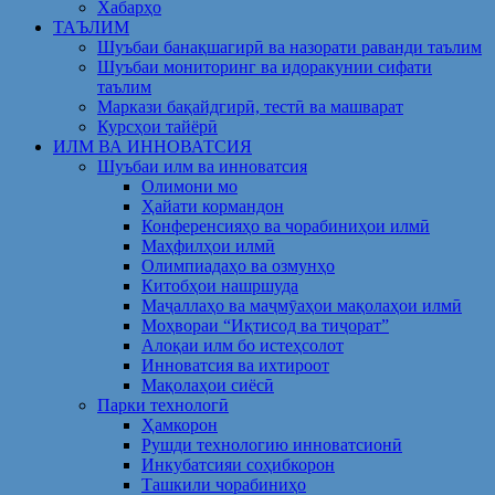
Хабарҳо
ТАЪЛИМ
Шуъбаи банақшагирӣ ва назорати раванди таълим
Шуъбаи мониторинг ва идоракунии сифати
таълим
Маркази бақайдгирӣ, тестӣ ва машварат
Курсҳои тайёрӣ
ИЛМ ВА ИННОВАТСИЯ
Шуъбаи илм ва инноватсия
Олимони мо
Ҳайати кормандон
Конференсияҳо ва чорабиниҳои илмӣ
Маҳфилҳои илмӣ
Олимпиадаҳо ва озмунҳо
Китобҳои нашршуда
Маҷаллаҳо ва маҷмӯаҳои мақолаҳои илмӣ
Моҳвораи “Иқтисод ва тиҷорат”
Алоқаи илм бо истеҳсолот
Инноватсия ва ихтироот
Мақолаҳои сиёсӣ
Парки технологӣ
Ҳамкорон
Рушди технологию инноватсионӣ
Инкубатсияи соҳибкорон
Ташкили чорабиниҳо