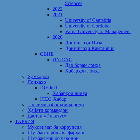
Sciences
2022
2021
University of Cantabria
University of Cordoba
Varna University of Management
2020
Донишгоҳи Пиза
Донишгоҳи Кантабрия
CBHE
UNICAC
Дар бораи лоиҳа
Хабарҳои лоиҳа
Ҳамкорон
Лоихаҳо
IQEduU
Хабарҳои лоиҳа
ICEG Хабар
Таълими забонҳои хориҷӣ
Ҳайати кормандон
Дастаи «Энактус»
ТАРБИЯ
Муқовимат ба коррупсия
Шуъбаи тарбия ва фарҳанг
Шӯъбаи кор бо ҷавонон