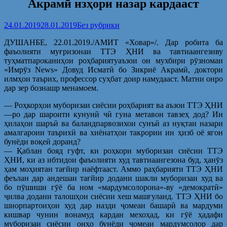
Акрамӣ изҳори назар кардааст
24.01.2019
28.01.2019
Без рубрики
ДУШАНБЕ, 22.01.2019./АМИТ «Ховар»/. Дар робита ба
фаъолияти муғризонаи ТТЭ ҲНИ ва тавтиаангезиву
туҳматпароканиҳои роҳбариятуаъзои он мухбири рӯзномаи
«Имрӯз News» Довуд Исматӣ бо Зикриё Акрамӣ, доктори
илмҳои таърих, профессор суҳбат доир намудааст. Матни онро
дар зер бознашр менамоем.
— Роҳкорҳои муборизаи сиёсии роҳбарият ва аъзои ТТЭ ҲНИ
—ро дар шароити кунунӣ чӣ гуна метавон тавзеҳ дод? Ин
ҳилаҳои шаръӣ ва баландпарвозихои сунъӣ аз нуқтаи назари
амалгароии таърихӣ ва хиёнатҳои такрории ин ҳизб оё ягон
бунёди воқеӣ доранд?
— Қаблан бояд гуфт, ки роҳкори муборизаи сиёсии ТТЭ
ҲНИ, ки аз ибтидои фаъолияти худ тавтиаангезона буд, ҳанӯз
ҳам моҳиятан тағйир наёфтааст. Аммо раҳбарияти ТТЭ ҲНИ
феълан дар андешаи тағйир додани шакли муборизаи худ ва
бо пӯшиши гӯё ба ном «мардумсолорона»-ву «демократӣ»
ҷилва додани талошҳои сиёсии хеш машғуланд. ТТЭ ҲНИ бо
шиорпартоиҳои худ дар назди ҷомеаи башарӣ ва мардуми
кишвар чунин вонамуд кардан мехоҳад, ки гӯё ҳадафи
муборизаи сиёсии онҳо бунёди ҷомеаи мардумсолор дар