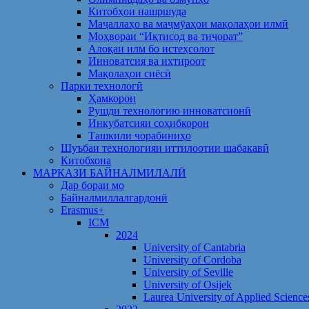
Китобҳои нашршуда
Маҷаллаҳо ва маҷмӯаҳои мақолаҳои илмӣ
Моҳвораи “Иқтисод ва тиҷорат”
Алоқаи илм бо истеҳсолот
Инноватсия ва ихтироот
Мақолаҳои сиёсӣ
Парки технологӣ
Ҳамкорон
Рушди технологию инноватсионӣ
Инкубатсияи соҳибкорон
Ташкили чорабиниҳо
Шуъбаи технологияи иттилоотии шабакавӣ
Китобхона
МАРКАЗИ БАЙНАЛМИЛАЛӢ
Дар бораи мо
Байналмиллалгардонӣ
Erasmus+
ICM
2024
University of Cantabria
University of Cordoba
University of Seville
University of Osijek
Laurea University of Applied Science