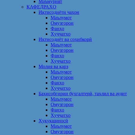
Маъмурият
КАФЕДРАҲО
Иқтисодиёти ҷаҳон
Маълумот
Омузгорон
Фанҳо
Ҳуҷҷатҳо
Иқтисодиёт ва соҳибкорӣ
Маълумот
Омузгорон
Фанҳо
Ҳуҷҷатҳо
Молия ва қарз
Маълумот
Омузгорон
Фанҳо
Ҳуҷҷатҳо
Баҳисобгирии бухгалтерӣ, таҳлил ва аудит
Маълумот
Омузгорон
Фанҳо
Ҳуҷҷатҳо
Ҳуқуқшиносӣ
Маълумот
Омузгорон