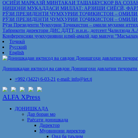
ОСИЁИ МАРКАЗӢ МИНТАҚАИ ТАШАББУСКОР ВА СОЗА
НИШОНИ МУҚАДДАСИ МИЛЛАТ: АРЗИШИ СИЁСӢ, ФАР
РӮЗИ ПРЕЗИДЕНТИ ҶУМҲУРИИ ТОҶИКИСТОН – ОМИЛИ
РӮЗИ ПРЕЗИДЕНТИ ҶУМҲУРИИ ТОҶИКИСТОН – ОМИЛИ
Рўзи Президенти Ҷумҳурии Тоҷикистон – омили муҳими иттиҳ
Табрикоти директори ДИС ДДТТ, н.и.и., дотсент Ҷалилзода А
Конференсияи ҷумҳуриявии илмӣ-амалӣ дар мавзуи “Масъалаҳ
Тоҷикӣ
Русский
English
Донишкадаи иқтисод ва савдои Донишгоҳи давлатии тиҷорати 
+992 (3422) 6-03-21
e-mail: info@iet.tj
ALFA XPress
ДОНИШКАДА
Дар бораи мо
Раёсати донишкада
Директор
Муовинони директор
Оид ба таълим