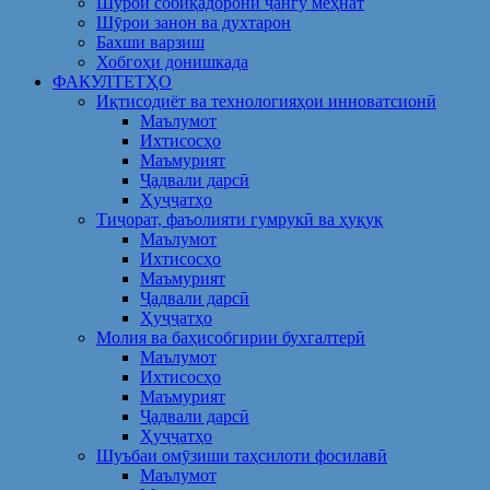
Шўрои собиқадорони ҷангу меҳнат
Шӯрои занон ва духтарон
Бахши варзиш
Хобгоҳи донишкада
ФАКУЛТЕТҲО
Иқтисодиёт ва технологияҳои инноватсионӣ
Маълумот
Ихтисосҳо
Маъмурият
Ҷадвали дарсӣ
Ҳуҷҷатҳо
Тиҷорат, фаъолияти гумрукӣ ва ҳуқуқ
Маълумот
Ихтисосҳо
Маъмурият
Ҷадвали дарсӣ
Ҳуҷҷатҳо
Молия ва баҳисобгирии бухгалтерӣ
Маълумот
Ихтисосҳо
Маъмурият
Ҷадвали дарсӣ
Ҳуҷҷатҳо
Шуъбаи омӯзиши таҳсилоти фосилавӣ
Маълумот