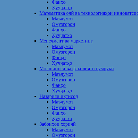
Фанҳо
Ҳуҷҷатҳо
Математика олӣ ва технологияҳои инноватси
Маълумот
Омузгорон
Фанҳо
Ҳуҷҷатҳо
Менеҷмент ва маркетинг
Маълумот
Омузгорон
Фанҳо
Ҳуҷҷатҳо
Молшиносӣ ва фаъолияти гумрукӣ
Маълумот
Омузгорон
Фанҳо
Ҳуҷҷатҳо
Назарияи иқтисод
Маълумот
Омузгорон
Фанҳо
Ҳуҷҷатҳо
Забонҳои хориҷӣ
Маълумот
Омузгорон