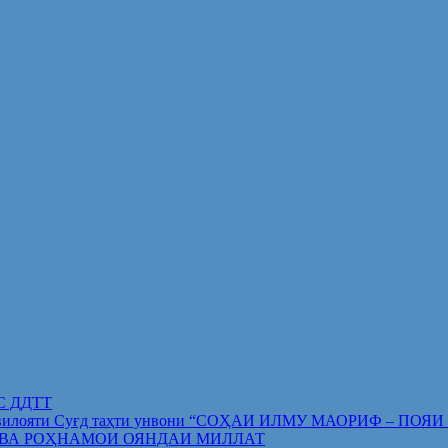
ИС ДДТТ
орифи вилояти Суғд таҳти унвони “СОҲАИ ИЛМУ МАОРИФ –
 ВА РОҲНАМОИ ОЯНДАИ МИЛЛАТ