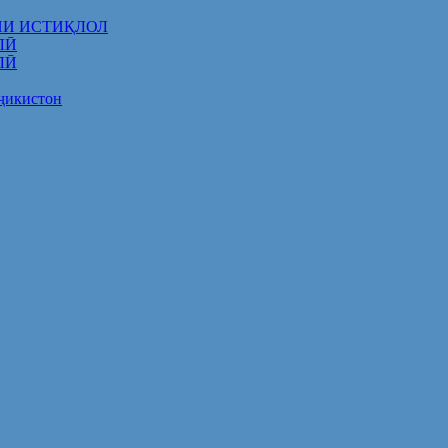
НИ ИСТИҚЛОЛ
ЛӢ
ЛӢ
оҷикистон