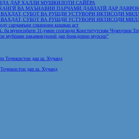
НДА ДАР ҲАЛЛИ МУШКИЛОТИ САЙЁРА
ҲАНГӢ ВА МАЪНАВИИ ПАРЧАМИ ДАВЛАТӢ ДАР ДАВРО
 ВАҲДАТ, СУБОТ ВА РУШДИ УСТУВОРИ ИҚТИСОДИ МИЛ
 ВАҲДАТ, СУБОТ ВА РУШДИ УСТУВОРИ ИҚТИСОДИ МИЛ
оду сарҷамъии сокинони кишвар аст
.А. ба муносибати 31-умин солгарди Конститутсияи Ҷумҳурии Т
ои мубрами рақамикунонӣ дар бонкдории муосир”
Тоҷикистон дар ш. Хуҷанд