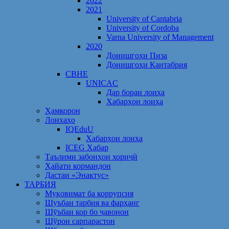
2022
2021
University of Cantabria
University of Cordoba
Varna University of Management
2020
Донишгоҳи Пиза
Донишгоҳи Кантабрия
CBHE
UNICAC
Дар бораи лоиҳа
Хабарҳои лоиҳа
Ҳамкорон
Лоихаҳо
IQEduU
Хабарҳои лоиҳа
ICEG Хабар
Таълими забонҳои хориҷӣ
Ҳайати кормандон
Дастаи «Энактус»
ТАРБИЯ
Муқовимат ба коррупсия
Шуъбаи тарбия ва фарҳанг
Шӯъбаи кор бо ҷавонон
Шўрои сарпарастон