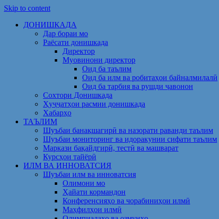
Skip to content
ДОНИШКАДА
Дар бораи мо
Раёсати донишкада
Директор
Муовинони директор
Оид ба таълим
Оид ба илм ва робитаҳои байналмилалӣ
Оид ба тарбия ва рушди ҷавонон
Сохтори Донишкада
Ҳуҷҷатҳои расмии донишкада
Хабарҳо
ТАЪЛИМ
Шуъбаи банақшагирӣ ва назорати раванди таълим
Шуъбаи мониторинг ва идоракунии сифати таълим
Маркази бақайдгирӣ, тестӣ ва машварат
Курсҳои тайёрӣ
ИЛМ ВА ИННОВАТСИЯ
Шуъбаи илм ва инноватсия
Олимони мо
Ҳайати кормандон
Конференсияҳо ва чорабиниҳои илмӣ
Маҳфилҳои илмӣ
Олимпиадаҳо ва озмунҳо