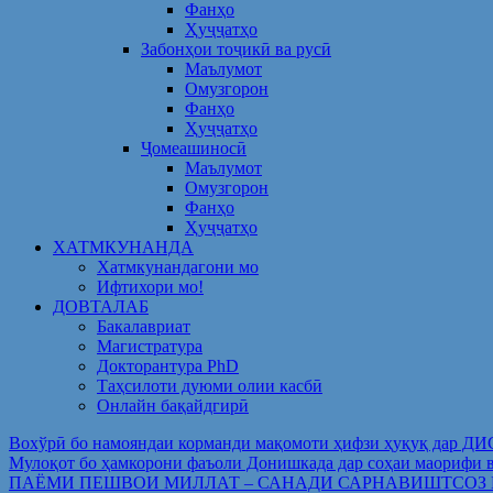
Фанҳо
Ҳуҷҷатҳо
Забонҳои тоҷикӣ ва русӣ
Маълумот
Омузгорон
Фанҳо
Ҳуҷҷатҳо
Ҷомеашиносӣ
Маълумот
Омузгорон
Фанҳо
Ҳуҷҷатҳо
ХАТМКУНАНДА
Хатмкунандагони мо
Ифтихори мо!
ДОВТАЛАБ
Бакалавриат
Магистратура
Докторантура PhD
Таҳсилоти дуюми олии касбӣ
Онлайн бақайдгирӣ
Вохўрӣ бо намояндаи корманди мақомоти ҳифзи ҳуқуқ дар Д
Мулоқот бо ҳамкорони фаъоли Донишкада дар соҳаи ма
ПАЁМИ ПЕШВОИ МИЛЛАТ – САНАДИ САРНАВИШТСОЗ