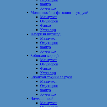
Фанҳо
Ҳуҷҷатҳо
Молшиносӣ ва фаъолияти гумрукӣ
Маълумот
Омузгорон
Фанҳо
Ҳуҷҷатҳо
Назарияи иқтисод
Маълумот
Омузгорон
Фанҳо
Ҳуҷҷатҳо
Забонҳои хориҷӣ
Маълумот
Омузгорон
Фанҳо
Ҳуҷҷатҳо
Забонҳои тоҷикӣ ва русӣ
Маълумот
Омузгорон
Фанҳо
Ҳуҷҷатҳо
Ҷомеашиносӣ
Маълумот