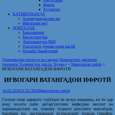
Омузгорон
Фанҳо
Ҳуҷҷатҳо
ХАТМКУНАНДА
Хатмкунандагони мо
Ифтихори мо!
ДОВТАЛАБ
Бакалавриат
Магистратура
Докторантура PhD
Таҳсилоти дуюми олии касбӣ
Онлайн бақайдгирӣ
Донишкадаи иқтисод ва савдои Донишгоҳи давлатии
тиҷорати Тоҷикистон дар ш. Хуҷанд
>
Мақолаҳои сиёсӣ
>
ИҒВОГАРИ ВАТАНГАДОИ ИФРОТӢ
ИҒВОГАРИ ВАТАНГАДОИ ИФРОТӢ
16.02.2026
21.02.2026
Мақолаҳои сиёсӣ
Солҳои охир ҳаракату гурўҳҳое ба вуҷуд омадаанд, ки бо ҳар
роҳу восита пайи дигаргунсозии мафкураи миллат ва
парокандасозии он, таҳкиру туҳмати шахсияти мансабдор,
баробари ин, дастовардҳои истиқлолият нодида гирифта,