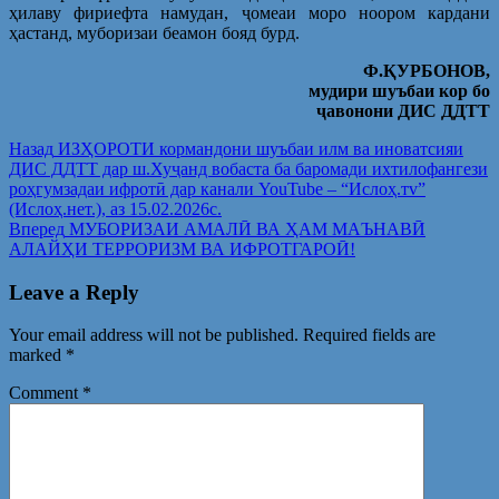
ҳилаву фириефта намудан, ҷомеаи моро ноором кардани
ҳастанд, муборизаи беамон бояд бурд.
Ф.ҚУРБОНОВ,
мудири шуъбаи кор бо
ҷавонони ДИС ДДТТ
Post
Предыдущая
Назад
ИЗҲОРОТИ кормандони шуъбаи илм ва иноватсияи
запись:
ДИС ДДТТ дар ш.Хуҷанд вобаста ба баромади ихтилофангези
navigation
роҳгумзадаи ифротӣ дар канали YouTube – “Ислоҳ.тv”
(Ислоҳ.нет.), аз 15.02.2026с.
Следующая
Вперед
МУБОРИЗАИ АМАЛӢ ВА ҲАМ МАЪНАВӢ
запись:
АЛАЙҲИ ТЕРРОРИЗМ ВА ИФРОТГАРОӢ!
Leave a Reply
Your email address will not be published.
Required fields are
marked
*
Comment
*