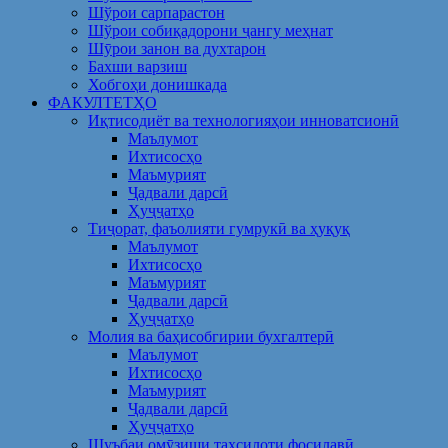
Шўрои сарпарастон
Шўрои собиқадорони ҷангу меҳнат
Шӯрои занон ва духтарон
Бахши варзиш
Хобгоҳи донишкада
ФАКУЛТЕТҲО
Иқтисодиёт ва технологияҳои инноватсионӣ
Маълумот
Ихтисосҳо
Маъмурият
Ҷадвали дарсӣ
Ҳуҷҷатҳо
Тиҷорат, фаъолияти гумрукӣ ва ҳуқуқ
Маълумот
Ихтисосҳо
Маъмурият
Ҷадвали дарсӣ
Ҳуҷҷатҳо
Молия ва баҳисобгирии бухгалтерӣ
Маълумот
Ихтисосҳо
Маъмурият
Ҷадвали дарсӣ
Ҳуҷҷатҳо
Шуъбаи омӯзиши таҳсилоти фосилавӣ