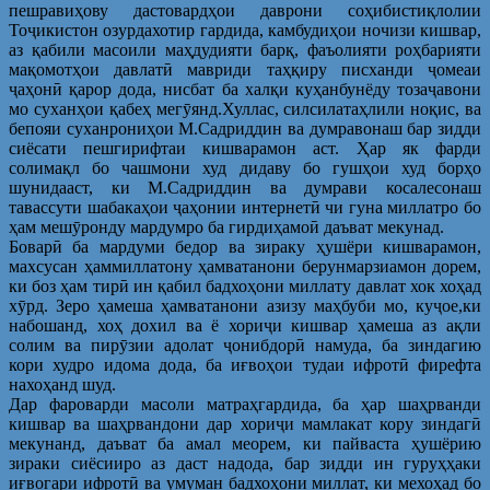
пешравиҳову дастовардҳои даврони соҳибистиқлолии
Тоҷикистон озурдахотир гардида, камбудиҳои ночизи кишвар,
аз қабили масоили маҳдудияти барқ, фаъолияти роҳбарияти
мақомотҳои давлатӣ мавриди таҳқиру писханди ҷомеаи
ҷаҳонӣ қарор дода, нисбат ба халқи куҳанбунёду тозаҷавони
мо суханҳои қабеҳ мегӯянд.Хуллас, силсилатаҳлили ноқис, ва
бепояи суханрониҳои М.Садриддин ва думравонаш бар зидди
сиёсати пешгирифтаи кишварамон аст. Ҳар як фарди
солимақл бо чашмони худ дидаву бо гушҳои худ борҳо
шунидааст, ки М.Садриддин ва думрави косалесонаш
тавассути шабакаҳои ҷаҳонии интернетӣ чи гуна миллатро бо
ҳам мешӯронду мардумро ба гирдиҳамоӣ даъват мекунад.
Боварӣ ба мардуми бедор ва зираку ҳушёри кишварамон,
махсусан ҳаммиллатону ҳамватанони берунмарзиамон дорем,
ки боз ҳам тирӣ ин қабил бадхоҳони миллату давлат хок хоҳад
хӯрд. Зеро ҳамеша ҳамватанони азизу маҳбуби мо, куҷое,ки
набошанд, хоҳ дохил ва ё хориҷи кишвар ҳамеша аз ақли
солим ва пирӯзии адолат ҷонибдорӣ намуда, ба зиндагию
кори худро идома дода, ба иғвоҳои тудаи ифротӣ фирефта
нахоҳанд шуд.
Дар фароварди масоли матраҳгардида, ба ҳар шаҳрванди
кишвар ва шаҳрвандони дар хориҷи мамлакат кору зиндагӣ
мекунанд, даъват ба амал меорем, ки пайваста ҳушёрию
зираки сиёсииро аз даст надода, бар зидди ин гуруҳҳаки
иғвогари ифротӣ ва умуман бадхоҳони миллат, ки мехоҳад бо