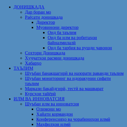
Skip
ДОНИШКАДА
to
Дар бораи мо
content
Раёсати донишкада
Директор
Муовинони директор
Оид ба таълим
Оид ба илм ва робитаҳои
байналмилалӣ
Оид ба тарбия ва рушди ҷавонон
Сохтори Донишкада
Ҳуҷҷатҳои расмии донишкада
Хабарҳо
ТАЪЛИМ
Шуъбаи банақшагирӣ ва назорати раванди таълим
Шуъбаи мониторинг ва идоракунии сифати
таълим
Маркази бақайдгирӣ, тестӣ ва машварат
Курсҳои тайёрӣ
ИЛМ ВА ИННОВАТСИЯ
Шуъбаи илм ва инноватсия
Олимони мо
Ҳайати кормандон
Конференсияҳо ва чорабиниҳои илмӣ
Маҳфилҳои илмӣ