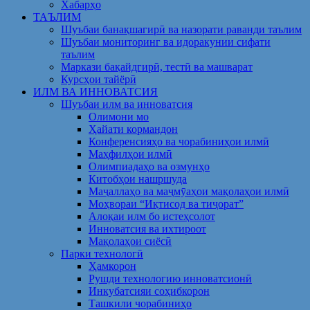
Хабарҳо
ТАЪЛИМ
Шуъбаи банақшагирӣ ва назорати раванди таълим
Шуъбаи мониторинг ва идоракунии сифати
таълим
Маркази бақайдгирӣ, тестӣ ва машварат
Курсҳои тайёрӣ
ИЛМ ВА ИННОВАТСИЯ
Шуъбаи илм ва инноватсия
Олимони мо
Ҳайати кормандон
Конференсияҳо ва чорабиниҳои илмӣ
Маҳфилҳои илмӣ
Олимпиадаҳо ва озмунҳо
Китобҳои нашршуда
Маҷаллаҳо ва маҷмӯаҳои мақолаҳои илмӣ
Моҳвораи “Иқтисод ва тиҷорат”
Алоқаи илм бо истеҳсолот
Инноватсия ва ихтироот
Мақолаҳои сиёсӣ
Парки технологӣ
Ҳамкорон
Рушди технологию инноватсионӣ
Инкубатсияи соҳибкорон
Ташкили чорабиниҳо