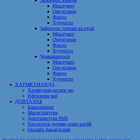
Забонҳои хориҷӣ
Маълумот
Омузгорон
Фанҳо
Ҳуҷҷатҳо
Забонҳои тоҷикӣ ва русӣ
Маълумот
Омузгорон
Фанҳо
Ҳуҷҷатҳо
Ҷомеашиносӣ
Маълумот
Омузгорон
Фанҳо
Ҳуҷҷатҳо
ХАТМКУНАНДА
Хатмкунандагони мо
Ифтихори мо!
ДОВТАЛАБ
Бакалавриат
Магистратура
Докторантура PhD
Таҳсилоти дуюми олии касбӣ
Онлайн бақайдгирӣ