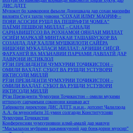
Вохўрӣ бо намояндаи корманди мақомоти ҳифзи ҳуқуқ дар
ДИС ДДТТ
Мулоқот бо ҳамкорони фаъоли Донишкада дар соҳаи маорифи
вилояти Суғд таҳти унвони “СОҲАИ ИЛМУ МАОРИФ –
ПОЯИ АСОСИИ РУШД ВА ПЕШРАФТИ ҶОМЕА”
ПАЁМИ ПЕШВОИ МИЛЛАТ – САНАДИ
САРНАВИШТСОЗ ВА РОҲНАМОИ ОЯНДАИ МИЛЛАТ
ОСИЁИ МАРКАЗӢ МИНТАҚАИ ТАШАББУСКОР ВА
СОЗАНДА ДАР ҲАЛЛИ МУШКИЛОТИ САЙЁРА
НИШОНИ МУҚАДДАСИ МИЛЛАТ: АРЗИШИ СИЁСӢ,
ФАРҲАНГӢ ВА МАЪНАВИИ ПАРЧАМИ ДАВЛАТӢ ДАР
ДАВРОНИ ИСТИҚЛОЛ
РӮЗИ ПРЕЗИДЕНТИ ҶУМҲУРИИ ТОҶИКИСТОН –
ОМИЛИ ВАҲДАТ, СУБОТ ВА РУШДИ УСТУВОРИ
ИҚТИСОДИ МИЛЛӢ
РӮЗИ ПРЕЗИДЕНТИ ҶУМҲУРИИ ТОҶИКИСТОН –
ОМИЛИ ВАҲДАТ, СУБОТ ВА РУШДИ УСТУВОРИ
ИҚТИСОДИ МИЛЛӢ
Рўзи Президенти Ҷумҳурии Тоҷикистон – омили муҳими
иттиҳоду сарҷамъии сокинони кишвар аст
Табрикоти директори ДИС ДДТТ, н.и.и., дотсент Ҷалилзода
А.А. ба муносибати 31-умин солгарди Конститутсияи
Ҷумҳурии Тоҷикистон
Конференсияи ҷумҳуриявии илмӣ-амалӣ дар мавзуи
“Масъалаҳои мубрами рақамикунонӣ дар бонкдории муосир”