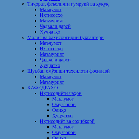
Тиҷорат, фаъолияти гумрукӣ ва ҳуқуқ
Маълумот
Ихтисосҳо
Маъмурият
Ҷадвали дарсӣ
Ҳуҷҷатҳо
Молия ва баҳисобгирии бухгалтерӣ
Маълумот
Ихтисосҳо
Маъмурият
Ҷадвали дарсӣ
Ҳуҷҷатҳо
Шуъбаи омӯзиши таҳсилоти фосилавӣ
Маълумот
Маъмурият
КАФЕДРАҲО
Иқтисодиёти ҷаҳон
Маълумот
Омузгорон
Фанҳо
Ҳуҷҷатҳо
Иқтисодиёт ва соҳибкорӣ
Маълумот
Омузгорон
Фанҳо