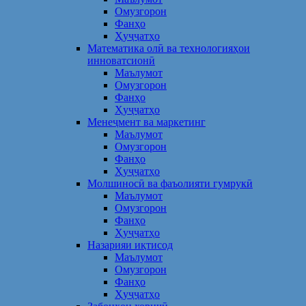
Омузгорон
Фанҳо
Ҳуҷҷатҳо
Математика олӣ ва технологияҳои
инноватсионӣ
Маълумот
Омузгорон
Фанҳо
Ҳуҷҷатҳо
Менеҷмент ва маркетинг
Маълумот
Омузгорон
Фанҳо
Ҳуҷҷатҳо
Молшиносӣ ва фаъолияти гумрукӣ
Маълумот
Омузгорон
Фанҳо
Ҳуҷҷатҳо
Назарияи иқтисод
Маълумот
Омузгорон
Фанҳо
Ҳуҷҷатҳо