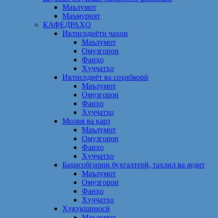
Маълумот
Маъмурият
КАФЕДРАҲО
Иқтисодиёти ҷаҳон
Маълумот
Омузгорон
Фанҳо
Ҳуҷҷатҳо
Иқтисодиёт ва соҳибкорӣ
Маълумот
Омузгорон
Фанҳо
Ҳуҷҷатҳо
Молия ва қарз
Маълумот
Омузгорон
Фанҳо
Ҳуҷҷатҳо
Баҳисобгирии бухгалтерӣ, таҳлил ва аудит
Маълумот
Омузгорон
Фанҳо
Ҳуҷҷатҳо
Ҳуқуқшиносӣ
Маълумот