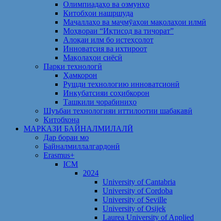
Олимпиадаҳо ва озмунҳо
Китобҳои нашршуда
Маҷаллаҳо ва маҷмӯаҳои мақолаҳои илмӣ
Моҳвораи “Иқтисод ва тиҷорат”
Алоқаи илм бо истеҳсолот
Инноватсия ва ихтироот
Мақолаҳои сиёсӣ
Парки технологӣ
Ҳамкорон
Рушди технологию инноватсионӣ
Инкубатсияи соҳибкорон
Ташкили чорабиниҳо
Шуъбаи технологияи иттилоотии шабакавӣ
Китобхона
МАРКАЗИ БАЙНАЛМИЛАЛӢ
Дар бораи мо
Байналмиллалгардонӣ
Erasmus+
ICM
2024
University of Cantabria
University of Cordoba
University of Seville
University of Osijek
Laurea University of Applied