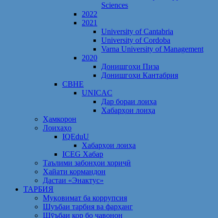
Sciences
2022
2021
University of Cantabria
University of Cordoba
Varna University of Management
2020
Донишгоҳи Пиза
Донишгоҳи Кантабрия
CBHE
UNICAC
Дар бораи лоиҳа
Хабарҳои лоиҳа
Ҳамкорон
Лоихаҳо
IQEduU
Хабарҳои лоиҳа
ICEG Хабар
Таълими забонҳои хориҷӣ
Ҳайати кормандон
Дастаи «Энактус»
ТАРБИЯ
Муқовимат ба коррупсия
Шуъбаи тарбия ва фарҳанг
Шӯъбаи кор бо ҷавонон