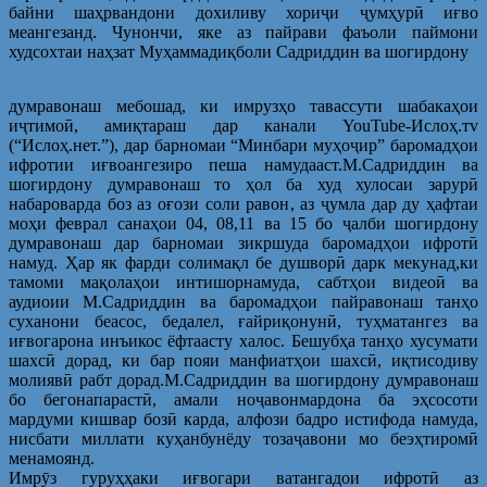
байни шаҳрвандони дохиливу хориҷи ҷумҳурӣ иғво
меангезанд. Чунончи, яке аз пайрави фаъоли паймони
худсохтаи наҳзат Муҳаммадиқболи Садриддин ва шогирдону
думравонаш мебошад, ки имрузҳо тавассути шабакаҳои
иҷтимоӣ, амиқтараш дар канали YouTube-Ислоҳ.тv
(“Ислоҳ.нет.”), дар барномаи “Минбари муҳоҷир” баромадҳои
ифротии иғвоангезиро пеша намудааст.М.Садриддин ва
шогирдону думравонаш то ҳол ба худ хулосаи зарурӣ
набароварда боз аз оғози соли равон, аз ҷумла дар ду ҳафтаи
моҳи феврал санаҳои 04, 08,11 ва 15 бо ҷалби шогирдону
думравонаш дар барномаи зикршуда баромадҳои ифротӣ
намуд. Ҳар як фарди солимақл бе душворӣ дарк мекунад,ки
тамоми мақолаҳои интишорнамуда, сабтҳои видеоӣ ва
аудиоии М.Садриддин ва баромадҳои пайравонаш танҳо
суханони беасос, бедалел, ғайриқонунӣ, туҳматангез ва
иғвогарона инъикос ёфтаасту халос. Бешубҳа танҳо хусумати
шахсӣ дорад, ки бар пояи манфиатҳои шахсӣ, иқтисодиву
молиявӣ рабт дорад.М.Садриддин ва шогирдону думравонаш
бо бегонапарастӣ, амали ноҷавонмардона ба эҳсосоти
мардуми кишвар бозӣ карда, алфози бадро истифода намуда,
нисбати миллати куҳанбунёду тозаҷавони мо беэҳтиромӣ
менамоянд.
Имрӯз гуруҳҳаки иғвогари ватангадои ифротӣ аз