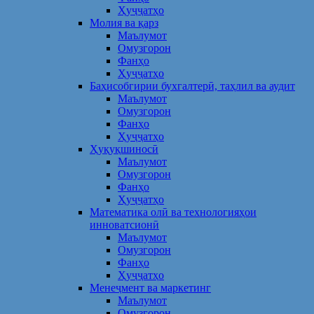
Ҳуҷҷатҳо
Молия ва қарз
Маълумот
Омузгорон
Фанҳо
Ҳуҷҷатҳо
Баҳисобгирии бухгалтерӣ, таҳлил ва аудит
Маълумот
Омузгорон
Фанҳо
Ҳуҷҷатҳо
Ҳуқуқшиносӣ
Маълумот
Омузгорон
Фанҳо
Ҳуҷҷатҳо
Математика олӣ ва технологияҳои
инноватсионӣ
Маълумот
Омузгорон
Фанҳо
Ҳуҷҷатҳо
Менеҷмент ва маркетинг
Маълумот
Омузгорон