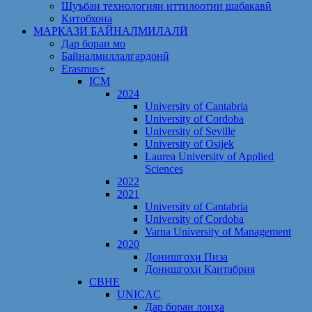
Шуъбаи технологияи иттилоотии шабакавӣ
Китобхона
МАРКАЗИ БАЙНАЛМИЛАЛӢ
Дар бораи мо
Байналмиллалгардонӣ
Erasmus+
ICM
2024
University of Cantabria
University of Cordoba
University of Seville
University of Osijek
Laurea University of Applied
Sciences
2022
2021
University of Cantabria
University of Cordoba
Varna University of Management
2020
Донишгоҳи Пиза
Донишгоҳи Кантабрия
CBHE
UNICAC
Дар бораи лоиҳа