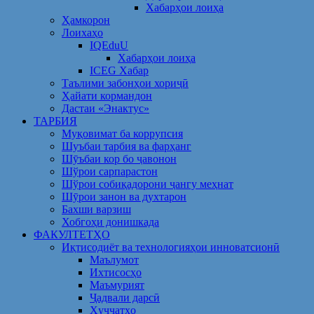
Хабарҳои лоиҳа
Ҳамкорон
Лоихаҳо
IQEduU
Хабарҳои лоиҳа
ICEG Хабар
Таълими забонҳои хориҷӣ
Ҳайати кормандон
Дастаи «Энактус»
ТАРБИЯ
Муқовимат ба коррупсия
Шуъбаи тарбия ва фарҳанг
Шӯъбаи кор бо ҷавонон
Шўрои сарпарастон
Шўрои собиқадорони ҷангу меҳнат
Шӯрои занон ва духтарон
Бахши варзиш
Хобгоҳи донишкада
ФАКУЛТЕТҲО
Иқтисодиёт ва технологияҳои инноватсионӣ
Маълумот
Ихтисосҳо
Маъмурият
Ҷадвали дарсӣ
Ҳуҷҷатҳо