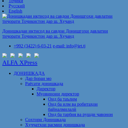
Тоҷикӣ
Русский
English
Донишкадаи иқтисод ва савдои Донишгоҳи давлатии
тиҷорати Тоҷикистон дар ш. Хуҷанд
+992 (3422) 6-03-21
e-mail: info@iet.tj
ALFA XPress
ДОНИШКАДА
Дар бораи мо
Раёсати донишкада
Директор
Муовинони директор
Оид ба таълим
Оид ба илм ва робитаҳои
байналмилалӣ
Оид ба тарбия ва рушди ҷавонон
Сохтори Донишкада
Ҳуҷҷатҳои расмии донишкада