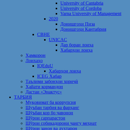
University of Cantabria
University of Cordoba
Varna University of Management
2020
Донишгоҳи Пиза
Донишгоҳи Кантабрия
CBHE
UNICAC
Дар бораи лоиҳа
Хабарҳои лоиҳа
Ҳамкорон
Лоихаҳо
IQEduU
Хабарҳои лоиҳа
ICEG Хабар
Таълими забонҳои хориҷӣ
Ҳайати кормандон
Дастаи «Энактус»
ТАРБИЯ
Муқовимат ба коррупсия
Шуъбаи тарбия ва фарҳанг
Шӯъбаи кор бо ҷавонон
Шўрои сарпарастон
Шўрои собиқадорони ҷангу меҳнат
Шӯрои занон ва духтарон