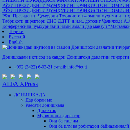
НИШОНИ МУҚАДДАСИ МИЛЛАТ: АРЗИШИ СИЁСӢ, ФАР
РӮЗИ ПРЕЗИДЕНТИ ҶУМҲУРИИ ТОҶИКИСТОН – ОМИЛИ
РӮЗИ ПРЕЗИДЕНТИ ҶУМҲУРИИ ТОҶИКИСТОН – ОМИЛИ
Рўзи Президенти Ҷумҳурии Тоҷикистон – омили муҳими иттиҳ
Табрикоти директори ДИС ДДТТ, н.и.и., дотсент Ҷалилзода А
Конференсияи ҷумҳуриявии илмӣ-амалӣ дар мавзуи “Масъалаҳ
Тоҷикӣ
Русский
English
Донишкадаи иқтисод ва савдои Донишгоҳи давлатии тиҷорати 
+992 (3422) 6-03-21
e-mail: info@iet.tj
ALFA XPress
ДОНИШКАДА
Дар бораи мо
Раёсати донишкада
Директор
Муовинони директор
Оид ба таълим
Оид ба илм ва робитаҳои байналмилалӣ