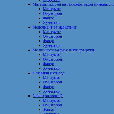
Математика олӣ ва технологияҳои инноватси
Маълумот
Омузгорон
Фанҳо
Ҳуҷҷатҳо
Менеҷмент ва маркетинг
Маълумот
Омузгорон
Фанҳо
Ҳуҷҷатҳо
Молшиносӣ ва фаъолияти гумрукӣ
Маълумот
Омузгорон
Фанҳо
Ҳуҷҷатҳо
Назарияи иқтисод
Маълумот
Омузгорон
Фанҳо
Ҳуҷҷатҳо
Забонҳои хориҷӣ
Маълумот
Омузгорон
Фанҳо