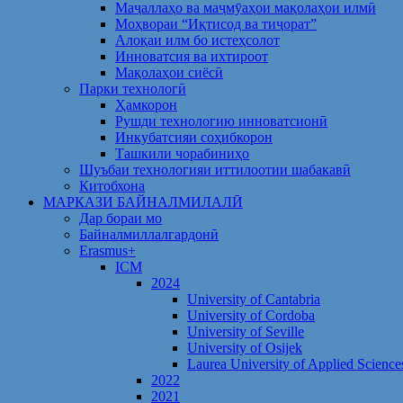
Маҷаллаҳо ва маҷмӯаҳои мақолаҳои илмӣ
Моҳвораи “Иқтисод ва тиҷорат”
Алоқаи илм бо истеҳсолот
Инноватсия ва ихтироот
Мақолаҳои сиёсӣ
Парки технологӣ
Ҳамкорон
Рушди технологию инноватсионӣ
Инкубатсияи соҳибкорон
Ташкили чорабиниҳо
Шуъбаи технологияи иттилоотии шабакавӣ
Китобхона
МАРКАЗИ БАЙНАЛМИЛАЛӢ
Дар бораи мо
Байналмиллалгардонӣ
Erasmus+
ICM
2024
University of Cantabria
University of Cordoba
University of Seville
University of Osijek
Laurea University of Applied Science
2022
2021