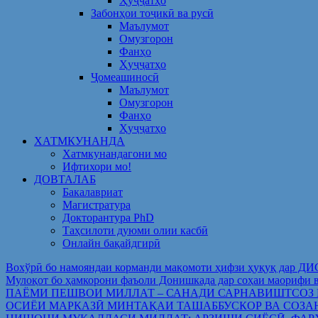
Ҳуҷҷатҳо
Забонҳои тоҷикӣ ва русӣ
Маълумот
Омузгорон
Фанҳо
Ҳуҷҷатҳо
Ҷомеашиносӣ
Маълумот
Омузгорон
Фанҳо
Ҳуҷҷатҳо
ХАТМКУНАНДА
Хатмкунандагони мо
Ифтихори мо!
ДОВТАЛАБ
Бакалавриат
Магистратура
Докторантура PhD
Таҳсилоти дуюми олии касбӣ
Онлайн бақайдгирӣ
Вохўрӣ бо намояндаи корманди мақомоти ҳифзи ҳуқуқ дар Д
Мулоқот бо ҳамкорони фаъоли Донишкада дар соҳаи ма
ПАЁМИ ПЕШВОИ МИЛЛАТ – САНАДИ САРНАВИШТСОЗ
ОСИЁИ МАРКАЗӢ МИНТАҚАИ ТАШАББУСКОР ВА СОЗА