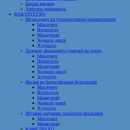
Бахши варзиш
Хобгоҳи донишкада
ФАКУЛТЕТҲО
Иқтисодиёт ва технологияҳои инноватсионӣ
Маълумот
Ихтисосҳо
Маъмурият
Ҷадвали дарсӣ
Ҳуҷҷатҳо
Тиҷорат, фаъолияти гумрукӣ ва ҳуқуқ
Маълумот
Ихтисосҳо
Маъмурият
Ҷадвали дарсӣ
Ҳуҷҷатҳо
Молия ва баҳисобгирии бухгалтерӣ
Маълумот
Ихтисосҳо
Маъмурият
Ҷадвали дарсӣ
Ҳуҷҷатҳо
Шуъбаи омӯзиши таҳсилоти фосилавӣ
Маълумот
Маъмурият
КАФЕДРАҲО