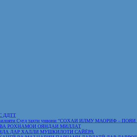
ИС ДДТТ
орифи вилояти Суғд таҳти унвони “СОҲАИ ИЛМУ МАОРИФ –
 ВА РОҲНАМОИ ОЯНДАИ МИЛЛАТ
НДА ДАР ҲАЛЛИ МУШКИЛОТИ САЙЁРА