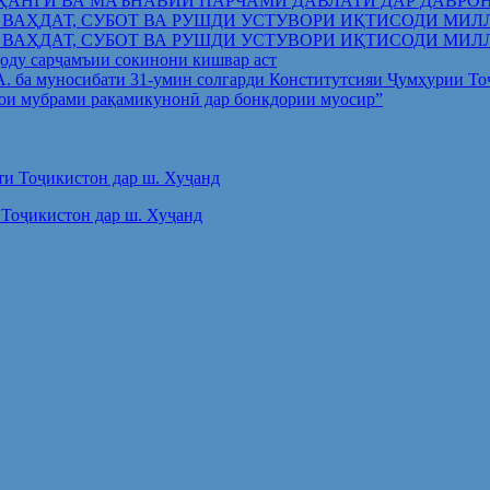
ҲАНГӢ ВА МАЪНАВИИ ПАРЧАМИ ДАВЛАТӢ ДАР ДАВРО
 ВАҲДАТ, СУБОТ ВА РУШДИ УСТУВОРИ ИҚТИСОДИ МИЛ
 ВАҲДАТ, СУБОТ ВА РУШДИ УСТУВОРИ ИҚТИСОДИ МИЛ
оду сарҷамъии сокинони кишвар аст
.А. ба муносибати 31-умин солгарди Конститутсияи Ҷумҳурии Т
ои мубрами рақамикунонӣ дар бонкдории муосир”
Тоҷикистон дар ш. Хуҷанд