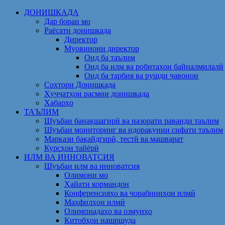
Skip
ДОНИШКАДА
to
Дар бораи мо
content
Раёсати донишкада
Директор
Муовинони директор
Оид ба таълим
Оид ба илм ва робитаҳои байналмилалӣ
Оид ба тарбия ва рушди ҷавонон
Сохтори Донишкада
Ҳуҷҷатҳои расмии донишкада
Хабарҳо
ТАЪЛИМ
Шуъбаи банақшагирӣ ва назорати раванди таълим
Шуъбаи мониторинг ва идоракунии сифати таълим
Маркази бақайдгирӣ, тестӣ ва машварат
Курсҳои тайёрӣ
ИЛМ ВА ИННОВАТСИЯ
Шуъбаи илм ва инноватсия
Олимони мо
Ҳайати кормандон
Конференсияҳо ва чорабиниҳои илмӣ
Маҳфилҳои илмӣ
Олимпиадаҳо ва озмунҳо
Китобҳои нашршуда