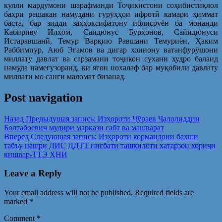
кулли мардумони шарафманди Тоҷикистони соҳибистиқлол
баҳри решакан намудани гурӯҳҳои ифротӣ камари ҳиммат
баста, бар зидди заҳҳоксифатону иблисрӯён ба монанди
Кабириву Илҳом, Саидюнус Бурҳонов, Сайидюнуси
Истаравшанӣ, Темур Варқию Равшани Темуриён, Ҳаким
Раббимпур, Аюб Эгамов ва дигар хоинону ватанфурӯшони
миллату давлат ва сарзамани тоҷикон сухани худро баланд
намуда намегузоранд, ки ягон нохалаф бар муқобили давлату
миллати мо санги маломат бизанад.
Post navigation
Назад
Предыдущая запись:
Изҳороти Ҷӯраев Ҷалолиддин
Болтабоевич мудири маркази сабт ва машварат
Вперед
Следующая запись:
Изҳороти кормандони бахши
табъу нашри ДИС ДДТТ нисбати ташкилоти хатарзои хориҷи
кишвар-ТТЭ ҲНИ
Leave a Reply
Your email address will not be published.
Required fields are
marked
*
Comment
*