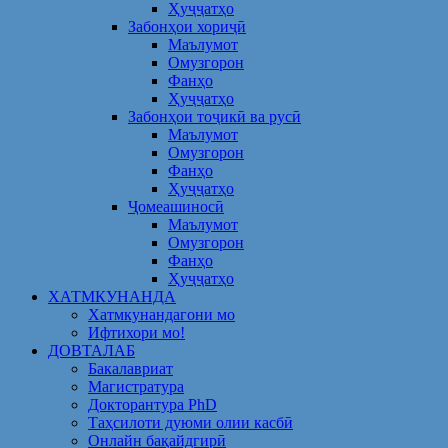
Ҳуҷҷатҳо
Забонҳои хориҷӣ
Маълумот
Омузгорон
Фанҳо
Ҳуҷҷатҳо
Забонҳои тоҷикӣ ва русӣ
Маълумот
Омузгорон
Фанҳо
Ҳуҷҷатҳо
Ҷомеашиносӣ
Маълумот
Омузгорон
Фанҳо
Ҳуҷҷатҳо
ХАТМКУНАНДА
Хатмкунандагони мо
Ифтихори мо!
ДОВТАЛАБ
Бакалавриат
Магистратура
Докторантура PhD
Таҳсилоти дуюми олии касбӣ
Онлайн бақайдгирӣ