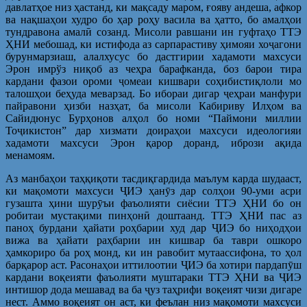
давлатҳое низ ҳастанд, ки мақсаду маром, ғояву андеша, афкор
ва нақшаҳои худро бо ҳар роҳу васила ва ҳатто, бо амалҳои
тундравона амалӣ созанд. Мисоли равшани ин гуфтаҳо ТТЭ
ҲНИ мебошад, ки истифода аз сарпарастиву ҳимояи хоҷагони
бурунмарзиаш, алалхусус бо дастгирии хадамоти махсуси
Эрон имрўз ниқоб аз чеҳра барафканда, боз барои тира
кардани фазои ороми ҷомеаи кишвари соҳибистиқлоли мо
талошҳои беҳуда меварзад. Бо ибораи дигар ҷеҳраи манфури
пайравони ҳизби назҳат, ба мисоли Кабириву Илҳом ва
Сайидюнус Бурҳонов алҳол бо номи “Паймони миллии
Тоҷикистон” дар хизмати доираҳои махсуси идеологияи
хадамоти махсуси Эрон қарор доранд, ибрози ақида
менамоям.
Аз манбаҳои таҳқиқоти тасдиқгардида маълум карда шудааст,
ки мақомоти махсуси ҶИЭ ҳанӯз дар солҳои 90-уми асри
гузашта ҳини шурӯъи фаъолияти сиёсии ТТЭ ҲНИ бо он
робитаи мустақими пинҳонӣ доштаанд. ТТЭ ҲНИ пас аз
паноҳ бурдани ҳайати роҳбарии худ дар ҶИЭ бо ниҳодҳои
вижа ва ҳайати раҳбарии ин кишвар ба таври ошкоро
ҳамкориро ба роҳ монд, ки ин равобит мутаассифона, то ҳол
барқарор аст. Расонаҳои иттилоотии ҶИЭ ба хотири пардапӯш
кардани воқеияти фаъолияти муштараки ТТЭ ҲНИ ва ҶИЭ
интишор дода мешавад ва ба ҷуз таҳрифи воқеият чизи дигаре
нест. Аммо воқеият он аст, ки феълан низ мақомоти махсуси