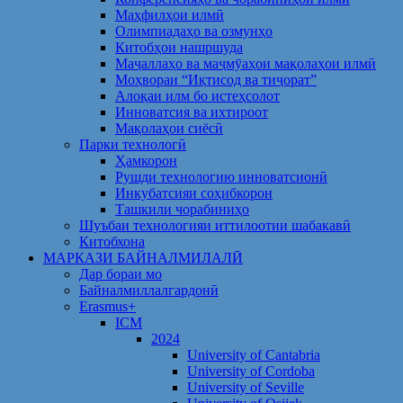
Маҳфилҳои илмӣ
Олимпиадаҳо ва озмунҳо
Китобҳои нашршуда
Маҷаллаҳо ва маҷмӯаҳои мақолаҳои илмӣ
Моҳвораи “Иқтисод ва тиҷорат”
Алоқаи илм бо истеҳсолот
Инноватсия ва ихтироот
Мақолаҳои сиёсӣ
Парки технологӣ
Ҳамкорон
Рушди технологию инноватсионӣ
Инкубатсияи соҳибкорон
Ташкили чорабиниҳо
Шуъбаи технологияи иттилоотии шабакавӣ
Китобхона
МАРКАЗИ БАЙНАЛМИЛАЛӢ
Дар бораи мо
Байналмиллалгардонӣ
Erasmus+
ICM
2024
University of Cantabria
University of Cordoba
University of Seville