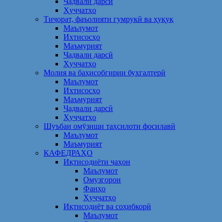
Ҷадвали дарсӣ
Ҳуҷҷатҳо
Тиҷорат, фаъолияти гумрукӣ ва ҳуқуқ
Маълумот
Ихтисосҳо
Маъмурият
Ҷадвали дарсӣ
Ҳуҷҷатҳо
Молия ва баҳисобгирии бухгалтерӣ
Маълумот
Ихтисосҳо
Маъмурият
Ҷадвали дарсӣ
Ҳуҷҷатҳо
Шуъбаи омӯзиши таҳсилоти фосилавӣ
Маълумот
Маъмурият
КАФЕДРАҲО
Иқтисодиёти ҷаҳон
Маълумот
Омузгорон
Фанҳо
Ҳуҷҷатҳо
Иқтисодиёт ва соҳибкорӣ
Маълумот