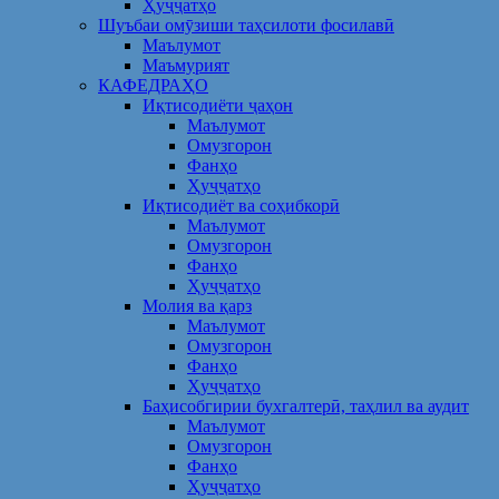
Ҳуҷҷатҳо
Шуъбаи омӯзиши таҳсилоти фосилавӣ
Маълумот
Маъмурият
КАФЕДРАҲО
Иқтисодиёти ҷаҳон
Маълумот
Омузгорон
Фанҳо
Ҳуҷҷатҳо
Иқтисодиёт ва соҳибкорӣ
Маълумот
Омузгорон
Фанҳо
Ҳуҷҷатҳо
Молия ва қарз
Маълумот
Омузгорон
Фанҳо
Ҳуҷҷатҳо
Баҳисобгирии бухгалтерӣ, таҳлил ва аудит
Маълумот
Омузгорон
Фанҳо
Ҳуҷҷатҳо