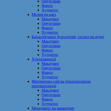
Омузгорон
Фанҳо
Ҳуҷҷатҳо
Молия ва қарз
Маълумот
Омузгорон
Фанҳо
Ҳуҷҷатҳо
Баҳисобгирии бухгалтерӣ, таҳлил ва аудит
Маълумот
Омузгорон
Фанҳо
Ҳуҷҷатҳо
Ҳуқуқшиносӣ
Маълумот
Омузгорон
Фанҳо
Ҳуҷҷатҳо
Математика олӣ ва технологияҳои
инноватсионӣ
Маълумот
Омузгорон
Фанҳо
Ҳуҷҷатҳо
Менеҷмент ва маркетинг