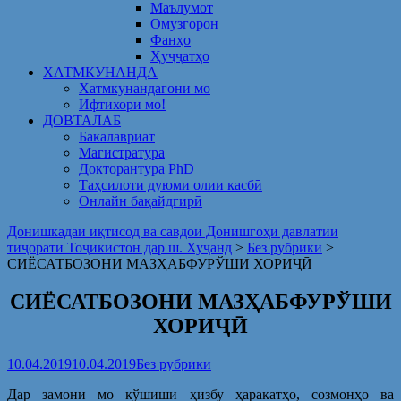
Маълумот
Омузгорон
Фанҳо
Ҳуҷҷатҳо
ХАТМКУНАНДА
Хатмкунандагони мо
Ифтихори мо!
ДОВТАЛАБ
Бакалавриат
Магистратура
Докторантура PhD
Таҳсилоти дуюми олии касбӣ
Онлайн бақайдгирӣ
Донишкадаи иқтисод ва савдои Донишгоҳи давлатии
тиҷорати Тоҷикистон дар ш. Хуҷанд
>
Без рубрики
>
СИЁСАТБОЗОНИ МАЗҲАБФУРЎШИ ХОРИҶӢ
СИЁСАТБОЗОНИ МАЗҲАБФУРЎШИ
ХОРИҶӢ
10.04.2019
10.04.2019
Без рубрики
Дар замони мо кўшиши ҳизбу ҳаракатҳо, созмонҳо ва