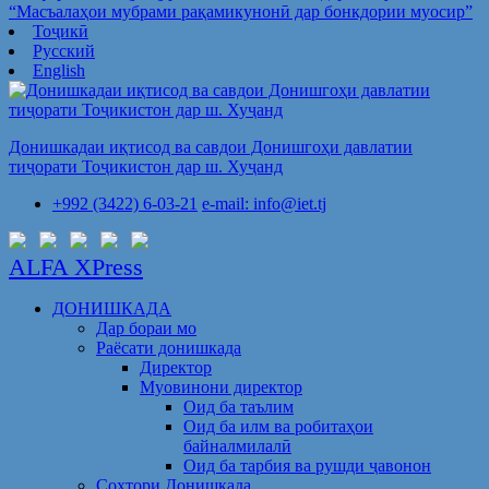
“Масъалаҳои мубрами рақамикунонӣ дар бонкдории муосир”
Тоҷикӣ
Русский
English
Донишкадаи иқтисод ва савдои Донишгоҳи давлатии
тиҷорати Тоҷикистон дар ш. Хуҷанд
+992 (3422) 6-03-21
e-mail: info@iet.tj
ALFA XPress
ДОНИШКАДА
Дар бораи мо
Раёсати донишкада
Директор
Муовинони директор
Оид ба таълим
Оид ба илм ва робитаҳои
байналмилалӣ
Оид ба тарбия ва рушди ҷавонон
Сохтори Донишкада