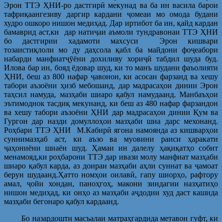
Эрон ТТЭ ҲНИ-ро дастгирӣ мекунад ва ба ин васила барои
тафриқаангезиву даргир кардани ҷомеаи мо омода будани
худро ошкоро нишон медиҳад. Дар иртибот ба ин, қайд кардан
бамаврид аст,ки дар натиҷаи аъмоли тундравонаи ТТЭ ҲНИ
бо дастгирии хадамоти махсуси Эрон кишвари
тозаистиқлоли мо ду даҳсола қабл ба майдони фоҷеабори
набарди манфиатҷӯёни дохиливу хориҷӣ табдил шуда буд.
Илова бар ин, бояд ёдовар шуд, ки то манъ шудани фаъолияти
ҲНИ, беш аз 800 нафар ҷавонон, ки асосан фарзанд ва хешу
табори аъзоёни ҳизб мебошанд, дар мадрасаҳои динии Эрон
таҳсил намуда, мазҳаби шиаро қабул намудаанд. Манбаъҳои
эътимоднок тасдиқ мекунанд, ки беш аз 480 нафар фарзандон
ва хешу табори аъзоёни ҲНИ дар мадрасаҳои динии Қум ва
Гургон дар назди домуллоҳои мазҳаби шиа дарс мехонанд.
Роҳбари ТТЭ ҲНИ М.Кабирӣ ягона намоянда аз кишварҳои
суннимазҳаб аст, ки аъзо ва муовини раиси ҳаракати
ҷаҳониёни шиаён шуд. Ҳамаи ин далелу ҳақиқатҳо собит
менамояд,ки роҳбарони ТТЭ дар ивази молу манфиат мазҳаби
шиаро қабул карда, аз доираи мазҳаби аҳли суннат ва ҷамоат
берун шудаанд.Ҳатто номҳои оилавӣ, гапу шиорҳо, рафтору
амал, ҷойи хондан, паноҳгоҳ, макони зиндагии назҳатиҳо
нишон медиҳад, ки онҳо аз мазҳаби аҷдодии худ даст кашида
мазҳаби бегонаро қабул кардаанд.
Бо назардошти масъалаи матраҳгардида метавон гуфт, ки