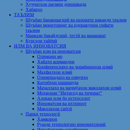
Ҳуҷҷатҳои расмии донишкада
Хабарҳо
ТАЪЛИМ
Шуъбаи банақшагирӣ ва назорати раванди таълим
Шуъбаи мониторинг ва идоракунии сифати
таълим
Маркази бақайдгирӣ, тестӣ ва машварат
Курсҳои тайёрӣ
ИЛМ ВА ИННОВАТСИЯ
Шуъбаи илм ва инноватсия
Олимони мо
Ҳайати кормандон
Конференсияҳо ва чорабиниҳои илмӣ
Маҳфилҳои илмӣ
Олимпиадаҳо ва озмунҳо
Китобҳои нашршуда
Маҷаллаҳо ва маҷмӯаҳои мақолаҳои илмӣ
Моҳвораи “Иқтисод ва тиҷорат”
Алоқаи илм бо истеҳсолот
Инноватсия ва ихтироот
Мақолаҳои сиёсӣ
Парки технологӣ
Ҳамкорон
Рушди технологию инноватсионӣ
Инкубатсияи соҳибкорон