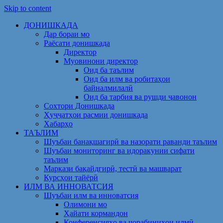
Skip to content
ДОНИШКАДА
Дар бораи мо
Раёсати донишкада
Директор
Муовинони директор
Оид ба таълим
Оид ба илм ва робитаҳои
байналмилалӣ
Оид ба тарбия ва рушди ҷавонон
Сохтори Донишкада
Ҳуҷҷатҳои расмии донишкада
Хабарҳо
ТАЪЛИМ
Шуъбаи банақшагирӣ ва назорати раванди таълим
Шуъбаи мониторинг ва идоракунии сифати
таълим
Маркази бақайдгирӣ, тестӣ ва машварат
Курсҳои тайёрӣ
ИЛМ ВА ИННОВАТСИЯ
Шуъбаи илм ва инноватсия
Олимони мо
Ҳайати кормандон
Конференсияҳо ва чорабиниҳои илмӣ