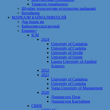
Ташкили чорабиниҳо
Шуъбаи технологияи иттилоотии шабакавӣ
Китобхона
МАРКАЗИ БАЙНАЛМИЛАЛӢ
Дар бораи мо
Байналмиллалгардонӣ
Erasmus+
ICM
2024
University of Cantabria
University of Cordoba
University of Seville
University of Osijek
Laurea University of Applied
Sciences
2022
2021
University of Cantabria
University of Cordoba
Varna University of Management
2020
Донишгоҳи Пиза
Донишгоҳи Кантабрия
CBHE