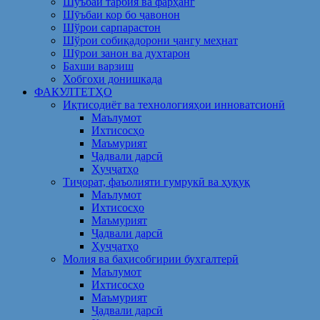
Шуъбаи тарбия ва фарҳанг
Шӯъбаи кор бо ҷавонон
Шўрои сарпарастон
Шўрои собиқадорони ҷангу меҳнат
Шӯрои занон ва духтарон
Бахши варзиш
Хобгоҳи донишкада
ФАКУЛТЕТҲО
Иқтисодиёт ва технологияҳои инноватсионӣ
Маълумот
Ихтисосҳо
Маъмурият
Ҷадвали дарсӣ
Ҳуҷҷатҳо
Тиҷорат, фаъолияти гумрукӣ ва ҳуқуқ
Маълумот
Ихтисосҳо
Маъмурият
Ҷадвали дарсӣ
Ҳуҷҷатҳо
Молия ва баҳисобгирии бухгалтерӣ
Маълумот
Ихтисосҳо
Маъмурият
Ҷадвали дарсӣ