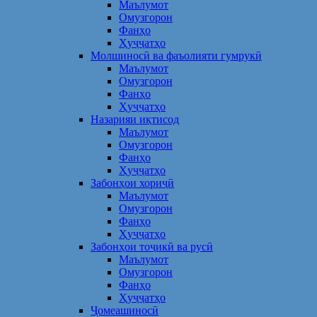
Маълумот
Омузгорон
Фанҳо
Ҳуҷҷатҳо
Молшиносӣ ва фаъолияти гумрукӣ
Маълумот
Омузгорон
Фанҳо
Ҳуҷҷатҳо
Назарияи иқтисод
Маълумот
Омузгорон
Фанҳо
Ҳуҷҷатҳо
Забонҳои хориҷӣ
Маълумот
Омузгорон
Фанҳо
Ҳуҷҷатҳо
Забонҳои тоҷикӣ ва русӣ
Маълумот
Омузгорон
Фанҳо
Ҳуҷҷатҳо
Ҷомеашиносӣ