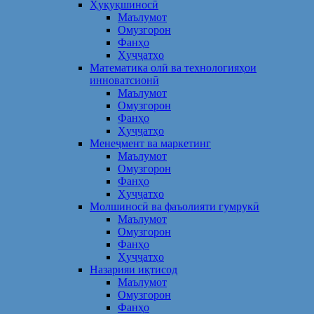
Ҳуқуқшиносӣ
Маълумот
Омузгорон
Фанҳо
Ҳуҷҷатҳо
Математика олӣ ва технологияҳои
инноватсионӣ
Маълумот
Омузгорон
Фанҳо
Ҳуҷҷатҳо
Менеҷмент ва маркетинг
Маълумот
Омузгорон
Фанҳо
Ҳуҷҷатҳо
Молшиносӣ ва фаъолияти гумрукӣ
Маълумот
Омузгорон
Фанҳо
Ҳуҷҷатҳо
Назарияи иқтисод
Маълумот
Омузгорон
Фанҳо