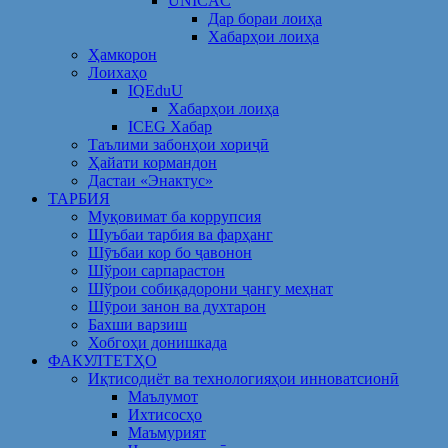
UNICAC
Дар бораи лоиҳа
Хабарҳои лоиҳа
Ҳамкорон
Лоихаҳо
IQEduU
Хабарҳои лоиҳа
ICEG Хабар
Таълими забонҳои хориҷӣ
Ҳайати кормандон
Дастаи «Энактус»
ТАРБИЯ
Муқовимат ба коррупсия
Шуъбаи тарбия ва фарҳанг
Шӯъбаи кор бо ҷавонон
Шўрои сарпарастон
Шўрои собиқадорони ҷангу меҳнат
Шӯрои занон ва духтарон
Бахши варзиш
Хобгоҳи донишкада
ФАКУЛТЕТҲО
Иқтисодиёт ва технологияҳои инноватсионӣ
Маълумот
Ихтисосҳо
Маъмурият