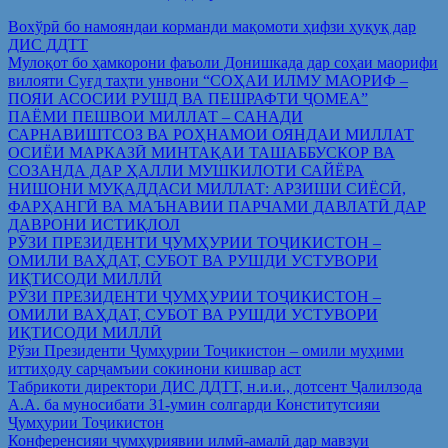
Вохўрӣ бо намояндаи корманди мақомоти ҳифзи ҳуқуқ дар
ДИС ДДТТ
Мулоқот бо ҳамкорони фаъоли Донишкада дар соҳаи маорифи
вилояти Суғд таҳти унвони “СОҲАИ ИЛМУ МАОРИФ –
ПОЯИ АСОСИИ РУШД ВА ПЕШРАФТИ ҶОМЕА”
ПАЁМИ ПЕШВОИ МИЛЛАТ – САНАДИ
САРНАВИШТСОЗ ВА РОҲНАМОИ ОЯНДАИ МИЛЛАТ
ОСИЁИ МАРКАЗӢ МИНТАҚАИ ТАШАББУСКОР ВА
СОЗАНДА ДАР ҲАЛЛИ МУШКИЛОТИ САЙЁРА
НИШОНИ МУҚАДДАСИ МИЛЛАТ: АРЗИШИ СИЁСӢ,
ФАРҲАНГӢ ВА МАЪНАВИИ ПАРЧАМИ ДАВЛАТӢ ДАР
ДАВРОНИ ИСТИҚЛОЛ
РӮЗИ ПРЕЗИДЕНТИ ҶУМҲУРИИ ТОҶИКИСТОН –
ОМИЛИ ВАҲДАТ, СУБОТ ВА РУШДИ УСТУВОРИ
ИҚТИСОДИ МИЛЛӢ
РӮЗИ ПРЕЗИДЕНТИ ҶУМҲУРИИ ТОҶИКИСТОН –
ОМИЛИ ВАҲДАТ, СУБОТ ВА РУШДИ УСТУВОРИ
ИҚТИСОДИ МИЛЛӢ
Рўзи Президенти Ҷумҳурии Тоҷикистон – омили муҳими
иттиҳоду сарҷамъии сокинони кишвар аст
Табрикоти директори ДИС ДДТТ, н.и.и., дотсент Ҷалилзода
А.А. ба муносибати 31-умин солгарди Конститутсияи
Ҷумҳурии Тоҷикистон
Конференсияи ҷумҳуриявии илмӣ-амалӣ дар мавзуи