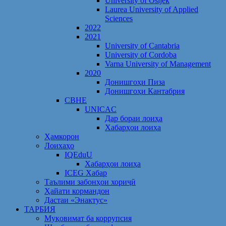
University of Osijek
Laurea University of Applied
Sciences
2022
2021
University of Cantabria
University of Cordoba
Varna University of Management
2020
Донишгоҳи Пиза
Донишгоҳи Кантабрия
CBHE
UNICAC
Дар бораи лоиҳа
Хабарҳои лоиҳа
Ҳамкорон
Лоихаҳо
IQEduU
Хабарҳои лоиҳа
ICEG Хабар
Таълими забонҳои хориҷӣ
Ҳайати кормандон
Дастаи «Энактус»
ТАРБИЯ
Муқовимат ба коррупсия