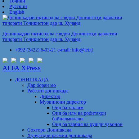
Тоҷикӣ
Русский
English
Донишкадаи иқтисод ва савдои Донишгоҳи давлатии
тиҷорати Тоҷикистон дар ш. Хуҷанд
+992 (3422) 6-03-21
e-mail: info@iet.tj
ALFA XPress
ДОНИШКАДА
Дар бораи мо
Раёсати донишкада
Директор
Муовинони директор
Оид ба таълим
Оид ба илм ва робитаҳои
байналмилалӣ
Оид ба тарбия ва рушди ҷавонон
Сохтори Донишкада
Ҳуҷҷатҳои расмии донишкада