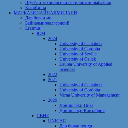
Шуъбаи технологияи иттилоотии шабакавӣ
Китобхона
МАРКАЗИ БАЙНАЛМИЛАЛӢ
Дар бораи мо
Байналмиллалгардонӣ
Erasmus+
ICM
2024
University of Cantabria
University of Cordoba
University of Seville
University of Osijek
Laurea University of Applied
Sciences
2022
2021
University of Cantabria
University of Cordoba
Varna University of Management
2020
Донишгоҳи Пиза
Донишгоҳи Кантабрия
CBHE
UNICAC
Дар бораи лоиҳа