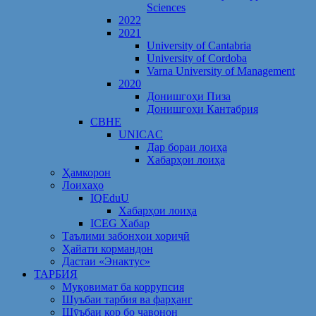
Sciences
2022
2021
University of Cantabria
University of Cordoba
Varna University of Management
2020
Донишгоҳи Пиза
Донишгоҳи Кантабрия
CBHE
UNICAC
Дар бораи лоиҳа
Хабарҳои лоиҳа
Ҳамкорон
Лоихаҳо
IQEduU
Хабарҳои лоиҳа
ICEG Хабар
Таълими забонҳои хориҷӣ
Ҳайати кормандон
Дастаи «Энактус»
ТАРБИЯ
Муқовимат ба коррупсия
Шуъбаи тарбия ва фарҳанг
Шӯъбаи кор бо ҷавонон