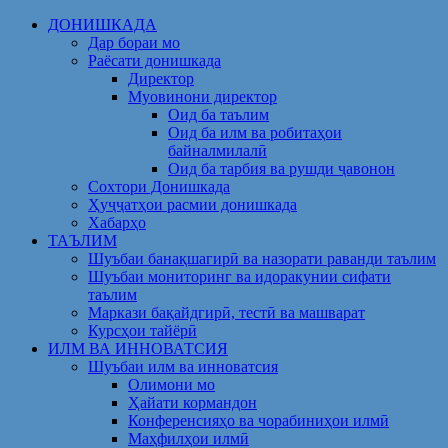
Skip
ДОНИШКАДА
to
Дар бораи мо
content
Раёсати донишкада
Директор
Муовинони директор
Оид ба таълим
Оид ба илм ва робитаҳои
байналмилалӣ
Оид ба тарбия ва рушди ҷавонон
Сохтори Донишкада
Ҳуҷҷатҳои расмии донишкада
Хабарҳо
ТАЪЛИМ
Шуъбаи банақшагирӣ ва назорати раванди таълим
Шуъбаи мониторинг ва идоракунии сифати
таълим
Маркази бақайдгирӣ, тестӣ ва машварат
Курсҳои тайёрӣ
ИЛМ ВА ИННОВАТСИЯ
Шуъбаи илм ва инноватсия
Олимони мо
Ҳайати кормандон
Конференсияҳо ва чорабиниҳои илмӣ
Маҳфилҳои илмӣ