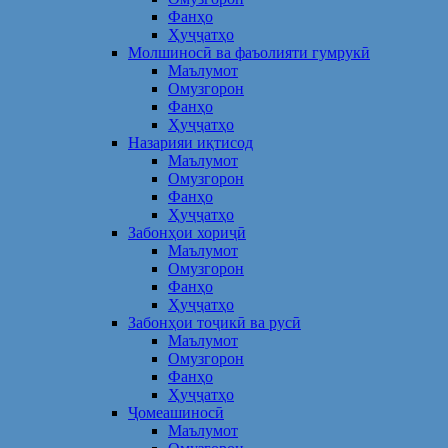
Фанҳо
Ҳуҷҷатҳо
Молшиносӣ ва фаъолияти гумрукӣ
Маълумот
Омузгорон
Фанҳо
Ҳуҷҷатҳо
Назарияи иқтисод
Маълумот
Омузгорон
Фанҳо
Ҳуҷҷатҳо
Забонҳои хориҷӣ
Маълумот
Омузгорон
Фанҳо
Ҳуҷҷатҳо
Забонҳои тоҷикӣ ва русӣ
Маълумот
Омузгорон
Фанҳо
Ҳуҷҷатҳо
Ҷомеашиносӣ
Маълумот