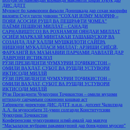
Вохўрӣ бо намояндаи корманди мақомоти ҳифзи ҳуқуқ дар
ДИС ДДТТ
Мулоқот бо ҳамкорони фаъоли Донишкада дар соҳаи маорифи
вилояти Суғд таҳти унвони “СОҲАИ ИЛМУ МАОРИФ –
ПОЯИ АСОСИИ РУШД ВА ПЕШРАФТИ ҶОМЕА”
ПАЁМИ ПЕШВОИ МИЛЛАТ – САНАДИ
САРНАВИШТСОЗ ВА РОҲНАМОИ ОЯНДАИ МИЛЛАТ
ОСИЁИ МАРКАЗӢ МИНТАҚАИ ТАШАББУСКОР ВА
СОЗАНДА ДАР ҲАЛЛИ МУШКИЛОТИ САЙЁРА
НИШОНИ МУҚАДДАСИ МИЛЛАТ: АРЗИШИ СИЁСӢ,
ФАРҲАНГӢ ВА МАЪНАВИИ ПАРЧАМИ ДАВЛАТӢ ДАР
ДАВРОНИ ИСТИҚЛОЛ
РӮЗИ ПРЕЗИДЕНТИ ҶУМҲУРИИ ТОҶИКИСТОН –
ОМИЛИ ВАҲДАТ, СУБОТ ВА РУШДИ УСТУВОРИ
ИҚТИСОДИ МИЛЛӢ
РӮЗИ ПРЕЗИДЕНТИ ҶУМҲУРИИ ТОҶИКИСТОН –
ОМИЛИ ВАҲДАТ, СУБОТ ВА РУШДИ УСТУВОРИ
ИҚТИСОДИ МИЛЛӢ
Рўзи Президенти Ҷумҳурии Тоҷикистон – омили муҳими
иттиҳоду сарҷамъии сокинони кишвар аст
Табрикоти директори ДИС ДДТТ, н.и.и., дотсент Ҷалилзода
А.А. ба муносибати 31-умин солгарди Конститутсияи
Ҷумҳурии Тоҷикистон
Конференсияи ҷумҳуриявии илмӣ-амалӣ дар мавзуи
“Масъалаҳои мубрами рақамикунонӣ дар бонкдории муосир”