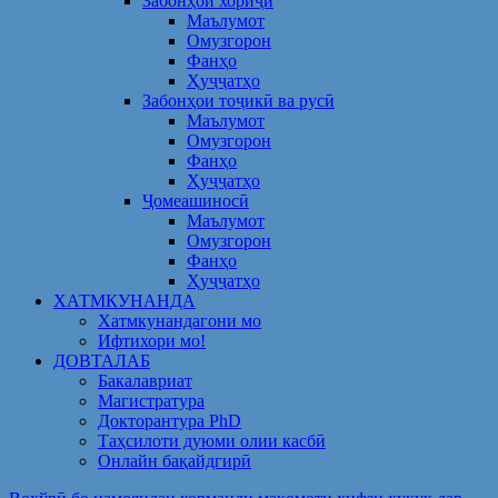
Забонҳои хориҷӣ
Маълумот
Омузгорон
Фанҳо
Ҳуҷҷатҳо
Забонҳои тоҷикӣ ва русӣ
Маълумот
Омузгорон
Фанҳо
Ҳуҷҷатҳо
Ҷомеашиносӣ
Маълумот
Омузгорон
Фанҳо
Ҳуҷҷатҳо
ХАТМКУНАНДА
Хатмкунандагони мо
Ифтихори мо!
ДОВТАЛАБ
Бакалавриат
Магистратура
Докторантура PhD
Таҳсилоти дуюми олии касбӣ
Онлайн бақайдгирӣ