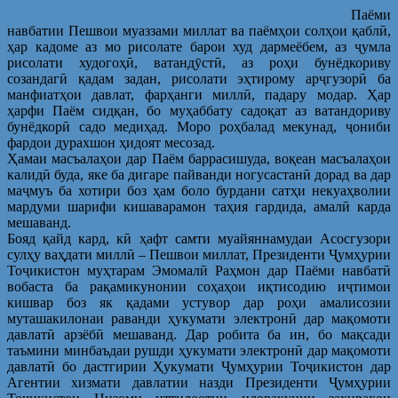
Паёми
навбатии Пешвои муаззами миллат ва паёмҳои солҳои қаблӣ,
ҳар кадоме аз мо рисолате барои худ дармеёбем, аз ҷумла
рисолати худогоҳӣ, ватандӯстӣ, аз роҳи бунёдкориву
созандагӣ қадам задан, рисолати эҳтирому арҷгузорӣ ба
манфиатҳои давлат, фарҳанги миллӣ, падару модар. Ҳар
ҳарфи Паём сидқан, бо муҳаббату садоқат аз ватандориву
бунёдкорӣ садо медиҳад. Моро роҳбалад мекунад, ҷониби
фардои дурахшон ҳидоят месозад.
Ҳамаи масъалаҳои дар Паём баррасишуда, воқеан масъалаҳои
калидӣ буда, яке ба дигаре пайванди ногусастанӣ дорад ва дар
маҷмуъ ба хотири боз ҳам боло бурдани сатҳи некуаҳволии
мардуми шарифи кишаварамон таҳия гардида, амалӣ карда
мешаванд.
Бояд қайд кард, кӣ ҳафт самти муайяннамудаи Асосгузори
сулҳу ваҳдати миллӣ – Пешвои миллат, Президенти Ҷумҳурии
Тоҷикистон муҳтарам Эмомалӣ Раҳмон дар Паёми навбатӣ
вобаста ба рақамикунонии соҳаҳои иқтисодию иҷтимои
кишвар боз як қадами устувор дар роҳи амалисозии
муташакилонаи раванди ҳукумати электронӣ дар мақомоти
давлатӣ арзёбӣ мешаванд. Дар робита ба ин, бо мақсади
таъмини минбаъдаи рушди ҳукумати электронӣ дар мақомоти
давлатӣ бо дастгирии Ҳукумати Ҷумҳурии Тоҷикистон дар
Агентии хизмати давлатии назди Президенти Ҷумҳурии