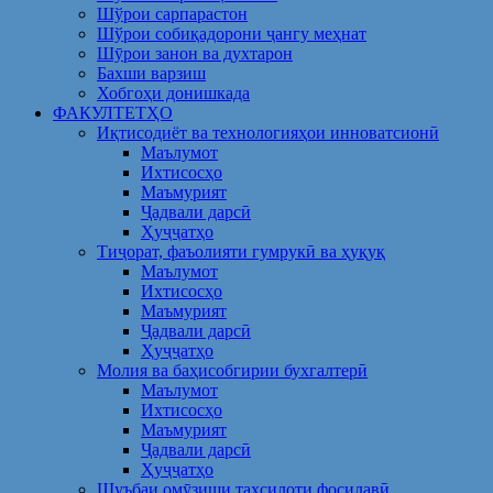
Шўрои сарпарастон
Шўрои собиқадорони ҷангу меҳнат
Шӯрои занон ва духтарон
Бахши варзиш
Хобгоҳи донишкада
ФАКУЛТЕТҲО
Иқтисодиёт ва технологияҳои инноватсионӣ
Маълумот
Ихтисосҳо
Маъмурият
Ҷадвали дарсӣ
Ҳуҷҷатҳо
Тиҷорат, фаъолияти гумрукӣ ва ҳуқуқ
Маълумот
Ихтисосҳо
Маъмурият
Ҷадвали дарсӣ
Ҳуҷҷатҳо
Молия ва баҳисобгирии бухгалтерӣ
Маълумот
Ихтисосҳо
Маъмурият
Ҷадвали дарсӣ
Ҳуҷҷатҳо
Шуъбаи омӯзиши таҳсилоти фосилавӣ