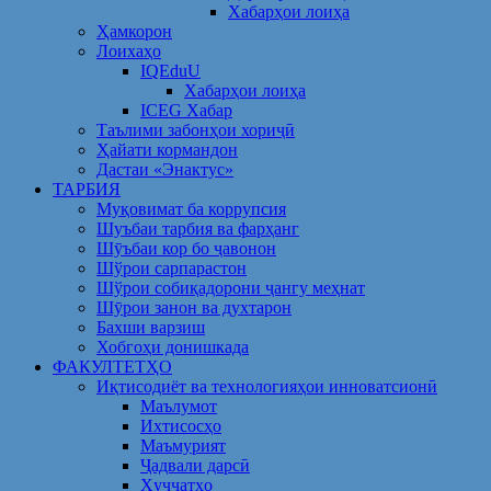
Хабарҳои лоиҳа
Ҳамкорон
Лоихаҳо
IQEduU
Хабарҳои лоиҳа
ICEG Хабар
Таълими забонҳои хориҷӣ
Ҳайати кормандон
Дастаи «Энактус»
ТАРБИЯ
Муқовимат ба коррупсия
Шуъбаи тарбия ва фарҳанг
Шӯъбаи кор бо ҷавонон
Шўрои сарпарастон
Шўрои собиқадорони ҷангу меҳнат
Шӯрои занон ва духтарон
Бахши варзиш
Хобгоҳи донишкада
ФАКУЛТЕТҲО
Иқтисодиёт ва технологияҳои инноватсионӣ
Маълумот
Ихтисосҳо
Маъмурият
Ҷадвали дарсӣ
Ҳуҷҷатҳо