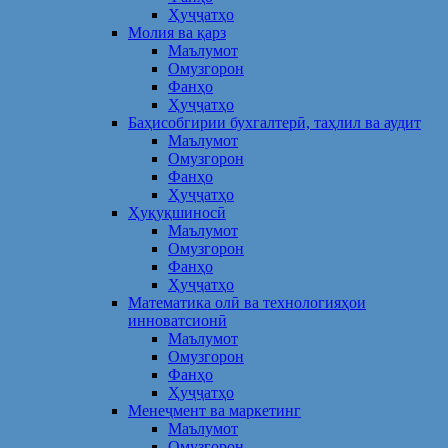
Ҳуҷҷатҳо
Молия ва қарз
Маълумот
Омузгорон
Фанҳо
Ҳуҷҷатҳо
Баҳисобгирии бухгалтерӣ, таҳлил ва аудит
Маълумот
Омузгорон
Фанҳо
Ҳуҷҷатҳо
Ҳуқуқшиносӣ
Маълумот
Омузгорон
Фанҳо
Ҳуҷҷатҳо
Математика олӣ ва технологияҳои
инноватсионӣ
Маълумот
Омузгорон
Фанҳо
Ҳуҷҷатҳо
Менеҷмент ва маркетинг
Маълумот
Омузгорон