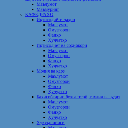
Маълумот
Маъмурият
КАФЕДРАҲО
Иқтисодиёти ҷаҳон
Маълумот
Омузгорон
Фанҳо
Ҳуҷҷатҳо
Иқтисодиёт ва соҳибкорӣ
Маълумот
Омузгорон
Фанҳо
Ҳуҷҷатҳо
Молия ва қарз
Маълумот
Омузгорон
Фанҳо
Ҳуҷҷатҳо
Баҳисобгирии бухгалтерӣ, таҳлил ва аудит
Маълумот
Омузгорон
Фанҳо
Ҳуҷҷатҳо
Ҳуқуқшиносӣ
Маълумот