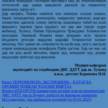
таъсиси воҳидҳои сохтории мустақил оид ба технологияҳои
иттилоотӣ дар ҳамаи мақомоти давлатӣ ва ташкилоту
корхонаҳо зарур аст.
Дар маҷмӯъ, Паёми навбатӣ чун паёмҳои солҳои пешин,
барои хонандагону донишҷуён, наврасону ҷавонон, коргару
хизматчии давлатӣ, олиму омӯзгор, кишоварзу табиб ва аҳли
фарҳангу варзиш ироа шудааст, ки ҳар яке умеди худро
мебинад. Хулоса, Паёми Президенти Ҷумҳурии Тоҷикистон
муҳтарам Эмомалӣ Раҳмон моро роҳнамо асту ҷиҳати
беҳдошти рӯзгори мардуми шарифи Тоҷикистон хизмат
мекунад. Пас ҳамаи мо, новобаста ба касбу кор, шуғл, масъули
иҷрои нишондодҳову вазифаҳои Паём ҳастем. Ҳар он чие, кӣ
дар ин роҳ малӣ месозем, барои худ, хонадони худ, деҳаву
маҳаллаву ҷойгоҳи худ мекунем.
Мудири кафедраи
иқтисодиёт ва соҳибкории ДИС ДДТТ дар ш. Хуҷанд
н.и.и., дотсент Каримова И.И.
Post
Предыдущая
Назад
ТЕРРОРИЗМ ВА ЭКСТРЕМИЗМ – ХАТАР БА
запись:
ОРОМИИ ҶОМЕАИ ҶАҲОНИ ИМРӮЗА
navigation
Следующая
Вперед
ИЗҲОРОТИ кормандони шуъбаи илм ва инноватсияи
запись:
ДИС ДДТТ дар ш.Хуҷанд вобаста ба баромади навбатии
М.Садриддин дар шабакаҳои иҷтимоӣ (аз 05.01.2025)