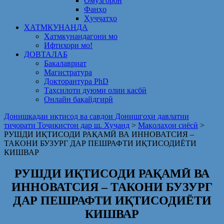
Омузгорон
Фанҳо
Ҳуҷҷатҳо
ХАТМКУНАНДА
Хатмкунандагони мо
Ифтихори мо!
ДОВТАЛАБ
Бакалавриат
Магистратура
Докторантура PhD
Таҳсилоти дуюми олии касбӣ
Онлайн бақайдгирӣ
Донишкадаи иқтисод ва савдои Донишгоҳи давлатии
тиҷорати Тоҷикистон дар ш. Хуҷанд
>
Мақолаҳои сиёсӣ
>
РУШДИ ИҚТИСОДИ РАҚАМӢ ВА ИННОВАТСИЯ –
ТАКОНИ БУЗУРГ ДАР ПЕШРАФТИ ИҚТИСОДИЁТИ
КИШВАР
РУШДИ ИҚТИСОДИ РАҚАМӢ ВА
ИННОВАТСИЯ – ТАКОНИ БУЗУРГ
ДАР ПЕШРАФТИ ИҚТИСОДИЁТИ
КИШВАР