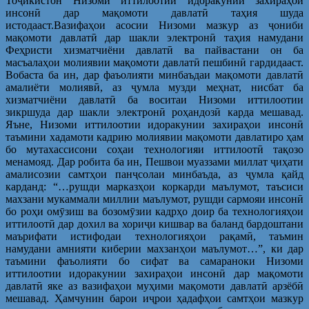
Тоҷикистон Низоми иттилоотии идоракунии захираҳои
инсонӣ дар мақомоти давлатӣ таҳия шуда
истодааст.Вазифаҳои асосии Низоми мазкур аз ҷониби
мақомоти давлатӣ дар шакли электронӣ таҳия намудани
Феҳристи хизматчиёни давлатӣ ва пайвастани он ба
масъалаҳои молиявии мақомоти давлатӣ пешбинӣ гардидааст.
Вобаста ба ин, дар фаъолияти минбаъдаи мақомоти давлатӣ
амалиёти молиявӣ, аз ҷумла музди меҳнат, нисбат ба
хизматчиёни давлатӣ ба воситаи Низоми иттилоотии
зикршуда дар шакли электронӣ роҳандозӣ карда мешавад.
Яъне, Низоми иттилоотии идоракунии захираҳои инсонӣ
таъмини хадамоти кадрию молиявии мақомоти давлатиро ҳам
бо мутахассисони соҳаи технологияи иттилоотӣ тақозо
менамояд. Дар робита ба ин, Пешвои муаззами миллат ҷиҳати
амалисозии самтҳои панҷсолаи минбаъда, аз ҷумла қайд
карданд: “…рушди марказҳои коркарди маълумот, таъсиси
махзани мукаммали миллии маълумот, рушди сармояи инсонӣ
бо роҳи омӯзиш ва бозомӯзии кадрҳо доир ба технологияҳои
иттилоотӣ дар дохил ва хориҷи кишвар ва баланд бардоштани
маърифати истифодаи технологияҳои рақамӣ, таъмин
намудани амнияти киберии махзанҳои маълумот…”, ки дар
таъмини фаъолияти бо сифат ва самараноки Низоми
иттилоотии идоракунии захираҳои инсонӣ дар мақомоти
давлатӣ яке аз вазифаҳои муҳими мақомоти давлатӣ арзёбӣ
мешавад. Ҳамчунин барои иҷрои ҳадафҳои самтҳои мазкур