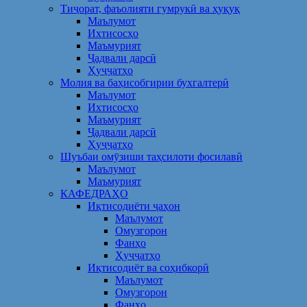
Тиҷорат, фаъолияти гумрукӣ ва ҳуқуқ
Маълумот
Ихтисосҳо
Маъмурият
Ҷадвали дарсӣ
Ҳуҷҷатҳо
Молия ва баҳисобгирии бухгалтерӣ
Маълумот
Ихтисосҳо
Маъмурият
Ҷадвали дарсӣ
Ҳуҷҷатҳо
Шуъбаи омӯзиши таҳсилоти фосилавӣ
Маълумот
Маъмурият
КАФЕДРАҲО
Иқтисодиёти ҷаҳон
Маълумот
Омузгорон
Фанҳо
Ҳуҷҷатҳо
Иқтисодиёт ва соҳибкорӣ
Маълумот
Омузгорон
Фанҳо