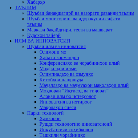
Хабарҳо
ТАЪЛИМ
Шуъбаи банақшагирӣ ва назорати раванди таълим
Шуъбаи мониторинг ва идоракунии сифати
таълим
Маркази бақайдгирӣ, тестӣ ва машварат
Курсҳои тайёрӣ
ИЛМ ВА ИННОВАТСИЯ
Шуъбаи илм ва инноватсия
Олимони мо
Ҳайати кормандон
Конференсияҳо ва чорабиниҳои илмӣ
Маҳфилҳои илмӣ
Олимпиадаҳо ва озмунҳо
Китобҳои нашршуда
Маҷаллаҳо ва маҷмӯаҳои мақолаҳои илмӣ
Моҳвораи “Иқтисод ва тиҷорат”
Алоқаи илм бо истеҳсолот
Инноватсия ва ихтироот
Мақолаҳои сиёсӣ
Парки технологӣ
Ҳамкорон
Рушди технологию инноватсионӣ
Инкубатсияи соҳибкорон
Ташкили чорабиниҳо