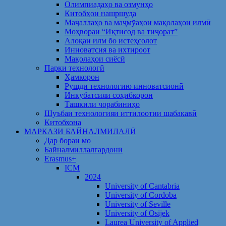
Олимпиадаҳо ва озмунҳо
Китобҳои нашршуда
Маҷаллаҳо ва маҷмӯаҳои мақолаҳои илмӣ
Моҳвораи “Иқтисод ва тиҷорат”
Алоқаи илм бо истеҳсолот
Инноватсия ва ихтироот
Мақолаҳои сиёсӣ
Парки технологӣ
Ҳамкорон
Рушди технологию инноватсионӣ
Инкубатсияи соҳибкорон
Ташкили чорабиниҳо
Шуъбаи технологияи иттилоотии шабакавӣ
Китобхона
МАРКАЗИ БАЙНАЛМИЛАЛӢ
Дар бораи мо
Байналмиллалгардонӣ
Erasmus+
ICM
2024
University of Cantabria
University of Cordoba
University of Seville
University of Osijek
Laurea University of Applied