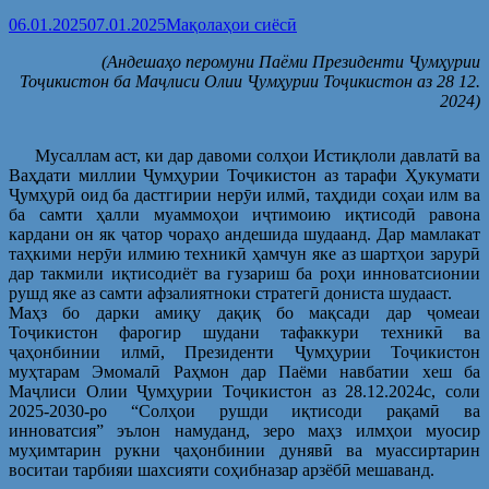
06.01.2025
07.01.2025
Мақолаҳои сиёсӣ
(Андешаҳо перомуни Паёми Президенти Ҷумҳурии
Тоҷикистон ба Маҷлиси Олии Ҷумҳурии Тоҷикистон аз 28 12.
2024)
Мусаллам аст, ки дар давоми солҳои Истиқлоли давлатӣ ва
Ваҳдати миллии Ҷумҳурии Тоҷикистон аз тарафи Ҳукумати
Ҷумҳурӣ оид ба дастгирии нерӯи илмӣ, таҳдиди соҳаи илм ва
ба самти ҳалли муаммоҳои иҷтимоию иқтисодӣ равона
кардани он як ҷатор чораҳо андешида шудаанд. Дар мамлакат
таҳкими нерӯи илмию техникӣ ҳамчун яке аз шартҳои зарурӣ
дар такмили иқтисодиёт ва гузариш ба роҳи инноватсионии
рушд яке аз самти афзалиятноки стратегӣ дониста шудааст.
Маҳз бо дарки амиқу дақиқ бо мақсади дар ҷомеаи
Тоҷикистон фарогир шудани тафаккури техникӣ ва
ҷаҳонбинии илмӣ, Президенти Ҷумҳурии Тоҷикистон
муҳтарам Эмомалӣ Раҳмон дар Паёми навбатии хеш ба
Маҷлиси Олии Ҷумҳурии Тоҷикистон аз 28.12.2024с, соли
2025-2030-ро “Солҳои рушди иқтисоди рақамӣ ва
инноватсия” эълон намуданд, зеро маҳз илмҳои муосир
муҳимтарин рукни ҷаҳонбинии дунявӣ ва муассиртарин
воситаи тарбияи шахсияти соҳибназар арзёбӣ мешаванд.