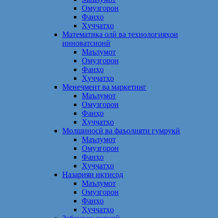
Омузгорон
Фанҳо
Ҳуҷҷатҳо
Математика олӣ ва технологияҳои
инноватсионӣ
Маълумот
Омузгорон
Фанҳо
Ҳуҷҷатҳо
Менеҷмент ва маркетинг
Маълумот
Омузгорон
Фанҳо
Ҳуҷҷатҳо
Молшиносӣ ва фаъолияти гумрукӣ
Маълумот
Омузгорон
Фанҳо
Ҳуҷҷатҳо
Назарияи иқтисод
Маълумот
Омузгорон
Фанҳо
Ҳуҷҷатҳо