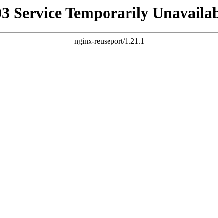
03 Service Temporarily Unavailab
nginx-reuseport/1.21.1