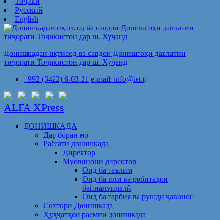
Тоҷикӣ
Русский
English
Донишкадаи иқтисод ва савдои Донишгоҳи давлатии
тиҷорати Тоҷикистон дар ш. Хуҷанд
+992 (3422) 6-03-21
e-mail: info@iet.tj
ALFA XPress
ДОНИШКАДА
Дар бораи мо
Раёсати донишкада
Директор
Муовинони директор
Оид ба таълим
Оид ба илм ва робитаҳои
байналмилалӣ
Оид ба тарбия ва рушди ҷавонон
Сохтори Донишкада
Ҳуҷҷатҳои расмии донишкада