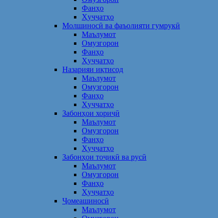
Фанҳо
Ҳуҷҷатҳо
Молшиносӣ ва фаъолияти гумрукӣ
Маълумот
Омузгорон
Фанҳо
Ҳуҷҷатҳо
Назарияи иқтисод
Маълумот
Омузгорон
Фанҳо
Ҳуҷҷатҳо
Забонҳои хориҷӣ
Маълумот
Омузгорон
Фанҳо
Ҳуҷҷатҳо
Забонҳои тоҷикӣ ва русӣ
Маълумот
Омузгорон
Фанҳо
Ҳуҷҷатҳо
Ҷомеашиносӣ
Маълумот