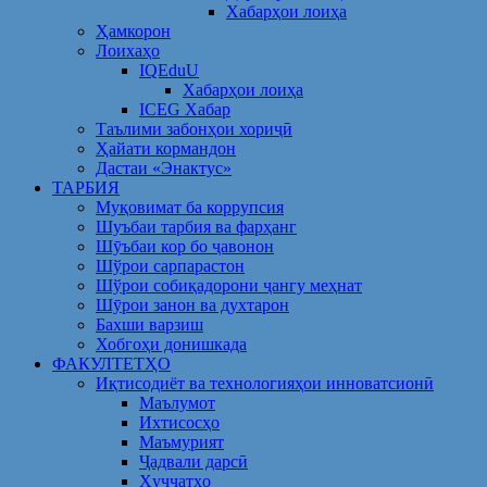
Хабарҳои лоиҳа
Ҳамкорон
Лоихаҳо
IQEduU
Хабарҳои лоиҳа
ICEG Хабар
Таълими забонҳои хориҷӣ
Ҳайати кормандон
Дастаи «Энактус»
ТАРБИЯ
Муқовимат ба коррупсия
Шуъбаи тарбия ва фарҳанг
Шӯъбаи кор бо ҷавонон
Шўрои сарпарастон
Шўрои собиқадорони ҷангу меҳнат
Шӯрои занон ва духтарон
Бахши варзиш
Хобгоҳи донишкада
ФАКУЛТЕТҲО
Иқтисодиёт ва технологияҳои инноватсионӣ
Маълумот
Ихтисосҳо
Маъмурият
Ҷадвали дарсӣ
Ҳуҷҷатҳо