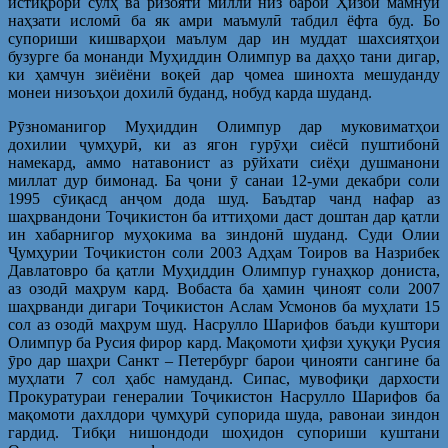
истиқрори сулҳ ва ризояти миллӣ низ барои Ҳизби мамнӯи
наҳзати исломӣ ба як амри маъмулӣ табдил ёфта буд. Бо
супориши кишварҳои маълум дар ин муддат шахсиятҳои
бузурге ба монанди Муҳиддин Олимпур ва даҳҳо тани дигар,
ки ҳамчун зиёиёни воқеӣ дар ҷомеа шинохта мешуданду
монеи низоъҳои дохилӣ буданд, нобуд карда шуданд.
Рӯзноманигор Муҳиддин Олимпур дар муковиматҳои
дохилии ҷумҳурӣ, ки аз ягон гурӯҳи сиёсӣ пуштибонӣ
намекард, аммо натавонист аз рӯйхати сиёҳи душманони
миллат дур бимонад. Ба ҷони ӯ санаи 12-уми декабри соли
1995 сӯиқасд анҷом дода шуд. Баъдтар чанд нафар аз
шаҳрвандони Тоҷикистон ба иттиҳоми даст доштан дар қатли
ин хабарнигор муҳокима ва зиндонӣ шуданд. Суди Олии
Ҷумҳурии Тоҷикистон соли 2003 Адҳам Тоиров ва Назрибек
Давлатовро ба қатли Муҳиддин Олимпур гунаҳкор дониста,
аз озодӣ маҳрум кард. Вобаста ба ҳамин ҷиноят соли 2007
шаҳрванди дигари Тоҷикистон Аслам Усмонов ба муҳлати 15
сол аз озодӣ маҳрум шуд. Насрулло Шарифов баъди куштори
Олимпур ба Русия фирор кард. Мақомоти ҳифзи ҳуқуқи Русия
ӯро дар шаҳри Санкт – Петербург барои ҷинояти сангине ба
муҳлати 7 сол ҳабс намуданд. Сипас, мувофиқи дархости
Прокуратураи генералии Тоҷикистон Насрулло Шарифов ба
мақомоти дахлдори ҷумҳурӣ супорида шуда, равонаи зиндон
гардид. Тибқи нишондоди шоҳидон супориши куштани