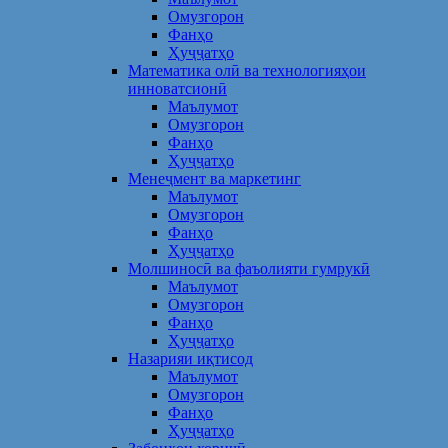
Омузгорон
Фанҳо
Ҳуҷҷатҳо
Математика олӣ ва технологияҳои
инноватсионӣ
Маълумот
Омузгорон
Фанҳо
Ҳуҷҷатҳо
Менеҷмент ва маркетинг
Маълумот
Омузгорон
Фанҳо
Ҳуҷҷатҳо
Молшиносӣ ва фаъолияти гумрукӣ
Маълумот
Омузгорон
Фанҳо
Ҳуҷҷатҳо
Назарияи иқтисод
Маълумот
Омузгорон
Фанҳо
Ҳуҷҷатҳо