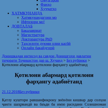
Омузгорон
Фанҳо
Ҳуҷҷатҳо
ХАТМКУНАНДА
Хатмкунандагони мо
Ифтихори мо!
ДОВТАЛАБ
Бакалавриат
Магистратура
Докторантура PhD
Таҳсилоти дуюми олии касбӣ
Онлайн бақайдгирӣ
Донишкадаи иқтисод ва савдои Донишгоҳи давлатии
тиҷорати Тоҷикистон дар ш. Хуҷанд
>
Без рубрики
>
Қотилони абармард қотилони фарҳангу адабиётанд
Қотилони абармард қотилони
фарҳангу адабиётанд
21.12.2018
Без рубрики
Қатлу куштори равшанфикрону зиёиёни кишвар дар солҳои
ҷанги шаҳрвандӣ ва баъди ба имзо расидани Созишномаи