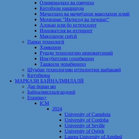
Олимпиадаҳо ва озмунҳо
Китобҳои нашршуда
Маҷаллаҳо ва маҷмӯаҳои мақолаҳои илмӣ
Моҳвораи “Иқтисод ва тиҷорат”
Алоқаи илм бо истеҳсолот
Инноватсия ва ихтироот
Мақолаҳои сиёсӣ
Парки технологӣ
Ҳамкорон
Рушди технологию инноватсионӣ
Инкубатсияи соҳибкорон
Ташкили чорабиниҳо
Шуъбаи технологияи иттилоотии шабакавӣ
Китобхона
МАРКАЗИ БАЙНАЛМИЛАЛӢ
Дар бораи мо
Байналмиллалгардонӣ
Erasmus+
ICM
2024
University of Cantabria
University of Cordoba
University of Seville
University of Osijek
Laurea University of Applied