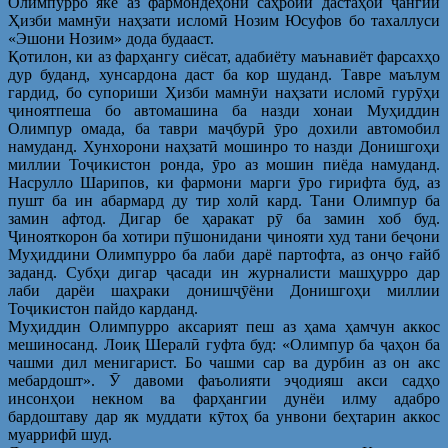
Олимпурро яке аз фармондеҳони саҳроии дастаҳои ҷангии
Ҳизби мамнӯи наҳзати исломӣ Нозим Юсуфов бо тахаллуси
«Эшони Нозим» дода будааст.
Қотилон, ки аз фарҳангу сиёсат, адабиёту маънавиёт фарсахҳо
дур буданд, хунсардона даст ба кор шуданд. Тавре маълум
гардид, бо супориши Ҳизби мамнӯи наҳзати исломӣ гурӯҳи
ҷиноятпеша бо автомашина ба назди хонаи Муҳиддин
Олимпур омада, ба таври маҷбурӣ ӯро дохили автомобил
намуданд. Хунхорони наҳзатӣ мошинро то назди Донишгоҳи
миллии Тоҷикистон ронда, ӯро аз мошин пиёда намуданд.
Насрулло Шарипов, ки фармони марги ӯро гирифта буд, аз
пушт ба ин абармард ду тир холӣ кард. Тани Олимпур ба
замин афтод. Дигар бе ҳаракат рӯ ба замин хоб буд.
Ҷинояткорон ба хотири пӯшонидани ҷинояти худ тани беҷони
Муҳиддини Олимпурро ба лаби дарё партофта, аз онҷо ғайб
заданд. Субҳи дигар ҷасади ин журналисти машҳурро дар
лаби дарёи шаҳраки донишҷӯёни Донишгоҳи миллии
Тоҷикистон пайдо карданд.
Муҳиддин Олимпурро аксарият пеш аз ҳама ҳамчун аккос
мешиносанд. Лоиқ Шералӣ гуфта буд: «Олимпур ба ҷаҳон ба
чашми дил менигарист. Бо чашми сар ва дурбин аз он акс
мебардошт». Ӯ давоми фаъолияти эҷодияш акси садҳо
инсонҳои некном ва фарҳангии дунёи илму адабро
бардоштаву дар як муддати кӯтоҳ ба унвони беҳтарин аккос
муаррифӣ шуд.