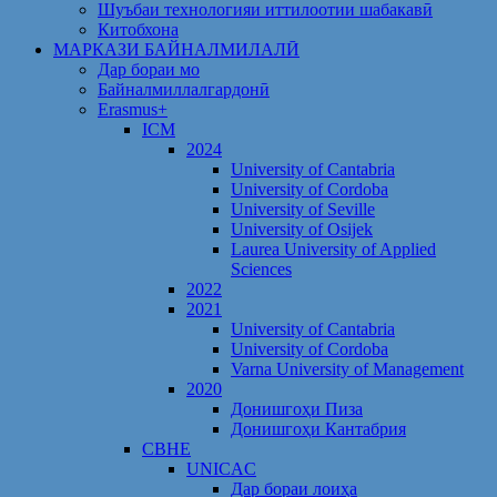
Шуъбаи технологияи иттилоотии шабакавӣ
Китобхона
МАРКАЗИ БАЙНАЛМИЛАЛӢ
Дар бораи мо
Байналмиллалгардонӣ
Erasmus+
ICM
2024
University of Cantabria
University of Cordoba
University of Seville
University of Osijek
Laurea University of Applied
Sciences
2022
2021
University of Cantabria
University of Cordoba
Varna University of Management
2020
Донишгоҳи Пиза
Донишгоҳи Кантабрия
CBHE
UNICAC
Дар бораи лоиҳа