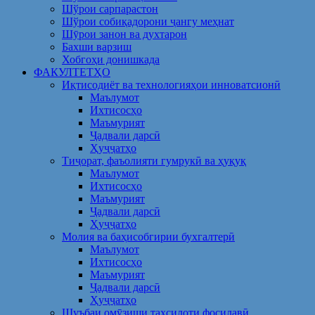
Шўрои сарпарастон
Шўрои собиқадорони ҷангу меҳнат
Шӯрои занон ва духтарон
Бахши варзиш
Хобгоҳи донишкада
ФАКУЛТЕТҲО
Иқтисодиёт ва технологияҳои инноватсионӣ
Маълумот
Ихтисосҳо
Маъмурият
Ҷадвали дарсӣ
Ҳуҷҷатҳо
Тиҷорат, фаъолияти гумрукӣ ва ҳуқуқ
Маълумот
Ихтисосҳо
Маъмурият
Ҷадвали дарсӣ
Ҳуҷҷатҳо
Молия ва баҳисобгирии бухгалтерӣ
Маълумот
Ихтисосҳо
Маъмурият
Ҷадвали дарсӣ
Ҳуҷҷатҳо
Шуъбаи омӯзиши таҳсилоти фосилавӣ