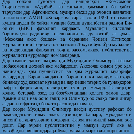
Дар солҳои гуногун дар нашрияҳои «Комсомоли
Тоҷикистон», «Адабиёт ва санъат», ҳамзамон ба ҳайси
тарҷумон дар Афғонистон, мудири бахш дар оҷонси давлатии
иттилоотии АМИТ «Ховар» ва сар аз соли 1990 то замони
кушта шудан ба ҳайси мудири бахши душанбегии радиои Би-
би-си (ВВС) фаъолият кардааст. Муаллифи силсилаи
барномаҳои радиоиву телевизионӣ ва ду китоб, аз ҷумла
«Мехоҳам акос бошам» ва барандаи Ҷоизаи Иттиҳоди
журналистони Тоҷикистон ба номи Лоҳутӣ буд. Ӯро мубаллиғ
ва посдорандаи фарҳанги тоҷик, рассом, аккос, публитсист ва
журналисти ғуррамарг ном мебаранд.
Дар замони ҷанги шаҳрвандӣ Муҳиддини Олимпур аз вазъи
нобасомони дохилӣ акс мебардошт. Аксҳояш симои ӯро ҳам
нависанда, ҳам публитсист ва ҳам журналист муаррифӣ
мекарданд. Барои ояндагон, барои он ки мардум аксҳоро
бинанду худ қазоват кунанд ва дар пеши таърих ба гунаҳкорон
нафрат фиристанд, тасвирҳои гуногун мекард. Тасвирҳои
холис, бетараф, озод ва бозгӯкунандаи ҳолати ҳамон давр.
Ҳамин диди нав боис гашт, ки Олимпур бо садҳо тани дигар
аз дасти ифротиҳо ба қатл расонида шаванд.
Дар осори Муҳиддин Олимпур васфи дӯстиву рафоқат бо
намояндагони илму адаб, арзишҳои башарӣ, муқаддасоти
инсонӣ ва арҷгузорию посдории фарҳанги миллӣ мақоми хос
дошт. Дар эҷоди публитсистии ӯ мавзӯи дӯстӣ яке аз
мавзӯъҳои аввалиндараҷа буда, мавқеи марказии онро ишғол