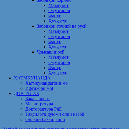
Забонҳои хориҷӣ
Маълумот
Омузгорон
Фанҳо
Ҳуҷҷатҳо
Забонҳои тоҷикӣ ва русӣ
Маълумот
Омузгорон
Фанҳо
Ҳуҷҷатҳо
Ҷомеашиносӣ
Маълумот
Омузгорон
Фанҳо
Ҳуҷҷатҳо
ХАТМКУНАНДА
Хатмкунандагони мо
Ифтихори мо!
ДОВТАЛАБ
Бакалавриат
Магистратура
Докторантура PhD
Таҳсилоти дуюми олии касбӣ
Онлайн бақайдгирӣ