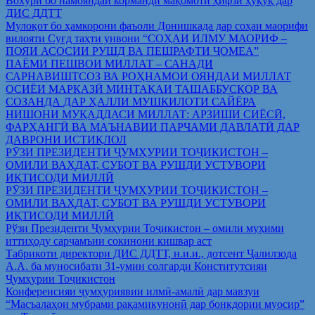
Вохўрӣ бо намояндаи корманди мақомоти ҳифзи ҳуқуқ дар
ДИС ДДТТ
Мулоқот бо ҳамкорони фаъоли Донишкада дар соҳаи маорифи
вилояти Суғд таҳти унвони “СОҲАИ ИЛМУ МАОРИФ –
ПОЯИ АСОСИИ РУШД ВА ПЕШРАФТИ ҶОМЕА”
ПАЁМИ ПЕШВОИ МИЛЛАТ – САНАДИ
САРНАВИШТСОЗ ВА РОҲНАМОИ ОЯНДАИ МИЛЛАТ
ОСИЁИ МАРКАЗӢ МИНТАҚАИ ТАШАББУСКОР ВА
СОЗАНДА ДАР ҲАЛЛИ МУШКИЛОТИ САЙЁРА
НИШОНИ МУҚАДДАСИ МИЛЛАТ: АРЗИШИ СИЁСӢ,
ФАРҲАНГӢ ВА МАЪНАВИИ ПАРЧАМИ ДАВЛАТӢ ДАР
ДАВРОНИ ИСТИҚЛОЛ
РӮЗИ ПРЕЗИДЕНТИ ҶУМҲУРИИ ТОҶИКИСТОН –
ОМИЛИ ВАҲДАТ, СУБОТ ВА РУШДИ УСТУВОРИ
ИҚТИСОДИ МИЛЛӢ
РӮЗИ ПРЕЗИДЕНТИ ҶУМҲУРИИ ТОҶИКИСТОН –
ОМИЛИ ВАҲДАТ, СУБОТ ВА РУШДИ УСТУВОРИ
ИҚТИСОДИ МИЛЛӢ
Рўзи Президенти Ҷумҳурии Тоҷикистон – омили муҳими
иттиҳоду сарҷамъии сокинони кишвар аст
Табрикоти директори ДИС ДДТТ, н.и.и., дотсент Ҷалилзода
А.А. ба муносибати 31-умин солгарди Конститутсияи
Ҷумҳурии Тоҷикистон
Конференсияи ҷумҳуриявии илмӣ-амалӣ дар мавзуи
“Масъалаҳои мубрами рақамикунонӣ дар бонкдории муосир”