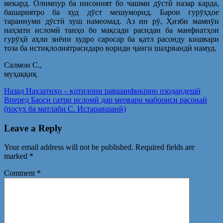
мекард. Олимпур ба инсоният бо чашми дӯстӣ назар карда,
башариятро ба худ дӯст мешуморид. Барои гурӯҳҳое
тараннуми дӯстӣ хуш намеомад. Аз ин рӯ, Ҳизби мамнӯи
наҳзати исломӣ танҳо бо мақсади расидан ба манфиатҳои
гурӯҳӣ аҳли зиёии худро саросар ба қатл расонду кишвари
тоза ба истиқлолиятрасидаро вориди ҷанги шаҳрвандӣ намуд.
Салмон С.,
муҳаққиқ
Post
Предыдущая
Назад
Наҳзатиҳо – қотилони равшанфикрию озодандешӣ
запись:
Следующая
Вперед
Баoси сатри исломӣ дар меoвари мабоoиси расонаӣ
navigation
запись:
(посух ба матлаби С. Истаравшанӣ)
Leave a Reply
Your email address will not be published.
Required fields are
marked
*
Comment
*