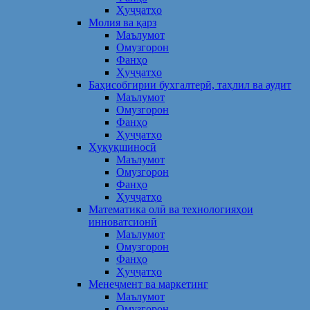
Ҳуҷҷатҳо
Молия ва қарз
Маълумот
Омузгорон
Фанҳо
Ҳуҷҷатҳо
Баҳисобгирии бухгалтерӣ, таҳлил ва аудит
Маълумот
Омузгорон
Фанҳо
Ҳуҷҷатҳо
Ҳуқуқшиносӣ
Маълумот
Омузгорон
Фанҳо
Ҳуҷҷатҳо
Математика олӣ ва технологияҳои
инноватсионӣ
Маълумот
Омузгорон
Фанҳо
Ҳуҷҷатҳо
Менеҷмент ва маркетинг
Маълумот
Омузгорон