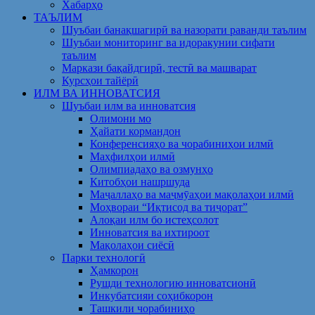
Хабарҳо
ТАЪЛИМ
Шуъбаи банақшагирӣ ва назорати раванди таълим
Шуъбаи мониторинг ва идоракунии сифати
таълим
Маркази бақайдгирӣ, тестӣ ва машварат
Курсҳои тайёрӣ
ИЛМ ВА ИННОВАТСИЯ
Шуъбаи илм ва инноватсия
Олимони мо
Ҳайати кормандон
Конференсияҳо ва чорабиниҳои илмӣ
Маҳфилҳои илмӣ
Олимпиадаҳо ва озмунҳо
Китобҳои нашршуда
Маҷаллаҳо ва маҷмӯаҳои мақолаҳои илмӣ
Моҳвораи “Иқтисод ва тиҷорат”
Алоқаи илм бо истеҳсолот
Инноватсия ва ихтироот
Мақолаҳои сиёсӣ
Парки технологӣ
Ҳамкорон
Рушди технологию инноватсионӣ
Инкубатсияи соҳибкорон
Ташкили чорабиниҳо