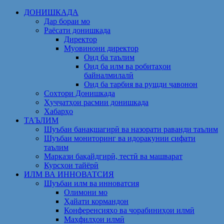
Skip
ДОНИШКАДА
to
Дар бораи мо
content
Раёсати донишкада
Директор
Муовинони директор
Оид ба таълим
Оид ба илм ва робитаҳои
байналмилалӣ
Оид ба тарбия ва рушди ҷавонон
Сохтори Донишкада
Ҳуҷҷатҳои расмии донишкада
Хабарҳо
ТАЪЛИМ
Шуъбаи банақшагирӣ ва назорати раванди таълим
Шуъбаи мониторинг ва идоракунии сифати
таълим
Маркази бақайдгирӣ, тестӣ ва машварат
Курсҳои тайёрӣ
ИЛМ ВА ИННОВАТСИЯ
Шуъбаи илм ва инноватсия
Олимони мо
Ҳайати кормандон
Конференсияҳо ва чорабиниҳои илмӣ
Маҳфилҳои илмӣ