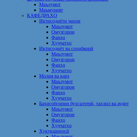
Маълумот
Маъмурият
КАФЕДРАҲО
Иқтисодиёти ҷаҳон
Маълумот
Омузгорон
Фанҳо
Ҳуҷҷатҳо
Иқтисодиёт ва соҳибкорӣ
Маълумот
Омузгорон
Фанҳо
Ҳуҷҷатҳо
Молия ва қарз
Маълумот
Омузгорон
Фанҳо
Ҳуҷҷатҳо
Баҳисобгирии бухгалтерӣ, таҳлил ва аудит
Маълумот
Омузгорон
Фанҳо
Ҳуҷҷатҳо
Ҳуқуқшиносӣ
Маълумот