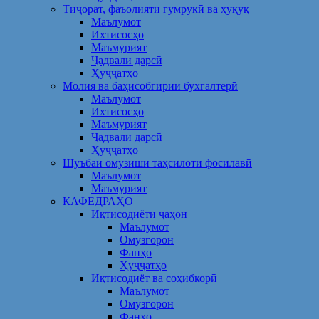
Тиҷорат, фаъолияти гумрукӣ ва ҳуқуқ
Маълумот
Ихтисосҳо
Маъмурият
Ҷадвали дарсӣ
Ҳуҷҷатҳо
Молия ва баҳисобгирии бухгалтерӣ
Маълумот
Ихтисосҳо
Маъмурият
Ҷадвали дарсӣ
Ҳуҷҷатҳо
Шуъбаи омӯзиши таҳсилоти фосилавӣ
Маълумот
Маъмурият
КАФЕДРАҲО
Иқтисодиёти ҷаҳон
Маълумот
Омузгорон
Фанҳо
Ҳуҷҷатҳо
Иқтисодиёт ва соҳибкорӣ
Маълумот
Омузгорон
Фанҳо