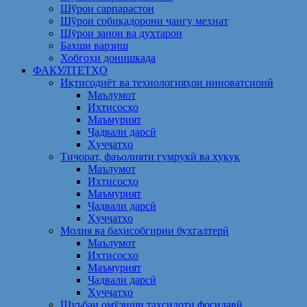
Шўрои сарпарастон
Шўрои собиқадорони ҷангу меҳнат
Шӯрои занон ва духтарон
Бахши варзиш
Хобгоҳи донишкада
ФАКУЛТЕТҲО
Иқтисодиёт ва технологияҳои инноватсионӣ
Маълумот
Ихтисосҳо
Маъмурият
Ҷадвали дарсӣ
Ҳуҷҷатҳо
Тиҷорат, фаъолияти гумрукӣ ва ҳуқуқ
Маълумот
Ихтисосҳо
Маъмурият
Ҷадвали дарсӣ
Ҳуҷҷатҳо
Молия ва баҳисобгирии бухгалтерӣ
Маълумот
Ихтисосҳо
Маъмурият
Ҷадвали дарсӣ
Ҳуҷҷатҳо
Шуъбаи омӯзиши таҳсилоти фосилавӣ