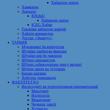
Хабарҳои лоиҳа
Ҳамкорон
Лоихаҳо
IQEduU
Хабарҳои лоиҳа
ICEG Хабар
Таълими забонҳои хориҷӣ
Ҳайати кормандон
Дастаи «Энактус»
ТАРБИЯ
Муқовимат ба коррупсия
Шуъбаи тарбия ва фарҳанг
Шӯъбаи кор бо ҷавонон
Шўрои сарпарастон
Шўрои собиқадорони ҷангу меҳнат
Шӯрои занон ва духтарон
Бахши варзиш
Хобгоҳи донишкада
ФАКУЛТЕТҲО
Иқтисодиёт ва технологияҳои инноватсионӣ
Маълумот
Ихтисосҳо
Маъмурият
Ҷадвали дарсӣ
Ҳуҷҷатҳо