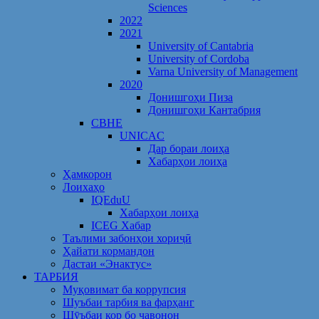
Sciences
2022
2021
University of Cantabria
University of Cordoba
Varna University of Management
2020
Донишгоҳи Пиза
Донишгоҳи Кантабрия
CBHE
UNICAC
Дар бораи лоиҳа
Хабарҳои лоиҳа
Ҳамкорон
Лоихаҳо
IQEduU
Хабарҳои лоиҳа
ICEG Хабар
Таълими забонҳои хориҷӣ
Ҳайати кормандон
Дастаи «Энактус»
ТАРБИЯ
Муқовимат ба коррупсия
Шуъбаи тарбия ва фарҳанг
Шӯъбаи кор бо ҷавонон