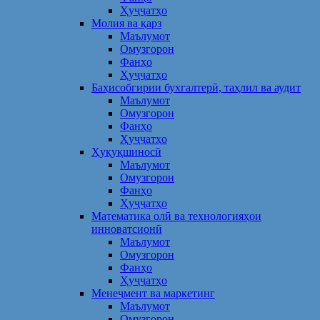
Ҳуҷҷатҳо
Молия ва қарз
Маълумот
Омузгорон
Фанҳо
Ҳуҷҷатҳо
Баҳисобгирии бухгалтерӣ, таҳлил ва аудит
Маълумот
Омузгорон
Фанҳо
Ҳуҷҷатҳо
Ҳуқуқшиносӣ
Маълумот
Омузгорон
Фанҳо
Ҳуҷҷатҳо
Математика олӣ ва технологияҳои
инноватсионӣ
Маълумот
Омузгорон
Фанҳо
Ҳуҷҷатҳо
Менеҷмент ва маркетинг
Маълумот
Омузгорон