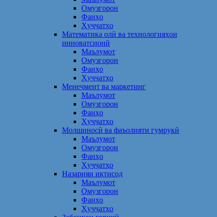
Омузгорон
Фанҳо
Ҳуҷҷатҳо
Математика олӣ ва технологияҳои
инноватсионӣ
Маълумот
Омузгорон
Фанҳо
Ҳуҷҷатҳо
Менеҷмент ва маркетинг
Маълумот
Омузгорон
Фанҳо
Ҳуҷҷатҳо
Молшиносӣ ва фаъолияти гумрукӣ
Маълумот
Омузгорон
Фанҳо
Ҳуҷҷатҳо
Назарияи иқтисод
Маълумот
Омузгорон
Фанҳо
Ҳуҷҷатҳо