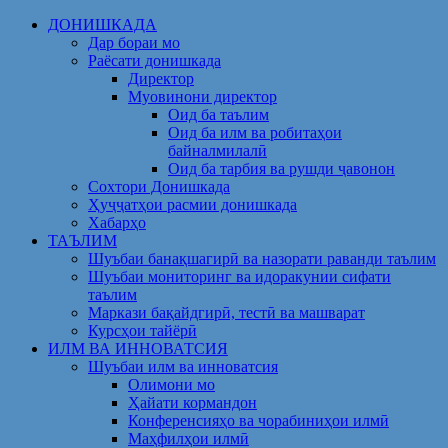
Skip
ДОНИШКАДА
to
Дар бораи мо
content
Раёсати донишкада
Директор
Муовинони директор
Оид ба таълим
Оид ба илм ва робитаҳои
байналмилалӣ
Оид ба тарбия ва рушди ҷавонон
Сохтори Донишкада
Ҳуҷҷатҳои расмии донишкада
Хабарҳо
ТАЪЛИМ
Шуъбаи банақшагирӣ ва назорати раванди таълим
Шуъбаи мониторинг ва идоракунии сифати
таълим
Маркази бақайдгирӣ, тестӣ ва машварат
Курсҳои тайёрӣ
ИЛМ ВА ИННОВАТСИЯ
Шуъбаи илм ва инноватсия
Олимони мо
Ҳайати кормандон
Конференсияҳо ва чорабиниҳои илмӣ
Маҳфилҳои илмӣ