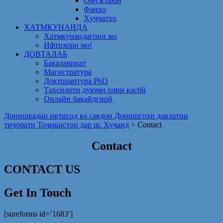
Омузгорон
Фанҳо
Ҳуҷҷатҳо
ХАТМКУНАНДА
Хатмкунандагони мо
Ифтихори мо!
ДОВТАЛАБ
Бакалавриат
Магистратура
Докторантура PhD
Таҳсилоти дуюми олии касбӣ
Онлайн бақайдгирӣ
Донишкадаи иқтисод ва савдои Донишгоҳи давлатии
тиҷорати Тоҷикистон дар ш. Хуҷанд
>
Contact
Contact
CONTACT US
Get In Touch
[sureforms id=’1683′]