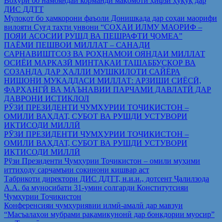
Вохўрӣ бо намояндаи корманди мақомоти ҳифзи ҳуқуқ дар
ДИС ДДТТ
Мулоқот бо ҳамкорони фаъоли Донишкада дар соҳаи маорифи
вилояти Суғд таҳти унвони “СОҲАИ ИЛМУ МАОРИФ –
ПОЯИ АСОСИИ РУШД ВА ПЕШРАФТИ ҶОМЕА”
ПАЁМИ ПЕШВОИ МИЛЛАТ – САНАДИ
САРНАВИШТСОЗ ВА РОҲНАМОИ ОЯНДАИ МИЛЛАТ
ОСИЁИ МАРКАЗӢ МИНТАҚАИ ТАШАББУСКОР ВА
СОЗАНДА ДАР ҲАЛЛИ МУШКИЛОТИ САЙЁРА
НИШОНИ МУҚАДДАСИ МИЛЛАТ: АРЗИШИ СИЁСӢ,
ФАРҲАНГӢ ВА МАЪНАВИИ ПАРЧАМИ ДАВЛАТӢ ДАР
ДАВРОНИ ИСТИҚЛОЛ
РӮЗИ ПРЕЗИДЕНТИ ҶУМҲУРИИ ТОҶИКИСТОН –
ОМИЛИ ВАҲДАТ, СУБОТ ВА РУШДИ УСТУВОРИ
ИҚТИСОДИ МИЛЛӢ
РӮЗИ ПРЕЗИДЕНТИ ҶУМҲУРИИ ТОҶИКИСТОН –
ОМИЛИ ВАҲДАТ, СУБОТ ВА РУШДИ УСТУВОРИ
ИҚТИСОДИ МИЛЛӢ
Рўзи Президенти Ҷумҳурии Тоҷикистон – омили муҳими
иттиҳоду сарҷамъии сокинони кишвар аст
Табрикоти директори ДИС ДДТТ, н.и.и., дотсент Ҷалилзода
А.А. ба муносибати 31-умин солгарди Конститутсияи
Ҷумҳурии Тоҷикистон
Конференсияи ҷумҳуриявии илмӣ-амалӣ дар мавзуи
“Масъалаҳои мубрами рақамикунонӣ дар бонкдории муосир”