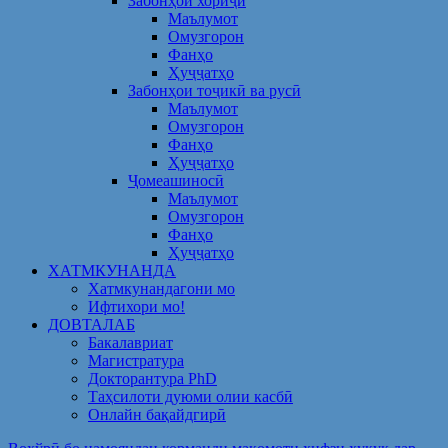
Забонҳои хориҷӣ
Маълумот
Омузгорон
Фанҳо
Ҳуҷҷатҳо
Забонҳои тоҷикӣ ва русӣ
Маълумот
Омузгорон
Фанҳо
Ҳуҷҷатҳо
Ҷомеашиносӣ
Маълумот
Омузгорон
Фанҳо
Ҳуҷҷатҳо
ХАТМКУНАНДА
Хатмкунандагони мо
Ифтихори мо!
ДОВТАЛАБ
Бакалавриат
Магистратура
Докторантура PhD
Таҳсилоти дуюми олии касбӣ
Онлайн бақайдгирӣ