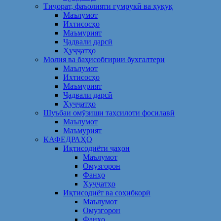
Тиҷорат, фаъолияти гумрукӣ ва ҳуқуқ
Маълумот
Ихтисосҳо
Маъмурият
Ҷадвали дарсӣ
Ҳуҷҷатҳо
Молия ва баҳисобгирии бухгалтерӣ
Маълумот
Ихтисосҳо
Маъмурият
Ҷадвали дарсӣ
Ҳуҷҷатҳо
Шуъбаи омӯзиши таҳсилоти фосилавӣ
Маълумот
Маъмурият
КАФЕДРАҲО
Иқтисодиёти ҷаҳон
Маълумот
Омузгорон
Фанҳо
Ҳуҷҷатҳо
Иқтисодиёт ва соҳибкорӣ
Маълумот
Омузгорон
Фанҳо