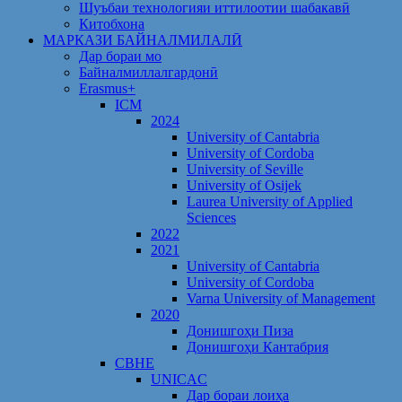
Шуъбаи технологияи иттилоотии шабакавӣ
Китобхона
МАРКАЗИ БАЙНАЛМИЛАЛӢ
Дар бораи мо
Байналмиллалгардонӣ
Erasmus+
ICM
2024
University of Cantabria
University of Cordoba
University of Seville
University of Osijek
Laurea University of Applied
Sciences
2022
2021
University of Cantabria
University of Cordoba
Varna University of Management
2020
Донишгоҳи Пиза
Донишгоҳи Кантабрия
CBHE
UNICAC
Дар бораи лоиҳа