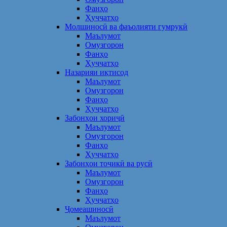
Фанҳо
Ҳуҷҷатҳо
Молшиносӣ ва фаъолияти гумрукӣ
Маълумот
Омузгорон
Фанҳо
Ҳуҷҷатҳо
Назарияи иқтисод
Маълумот
Омузгорон
Фанҳо
Ҳуҷҷатҳо
Забонҳои хориҷӣ
Маълумот
Омузгорон
Фанҳо
Ҳуҷҷатҳо
Забонҳои тоҷикӣ ва русӣ
Маълумот
Омузгорон
Фанҳо
Ҳуҷҷатҳо
Ҷомеашиносӣ
Маълумот