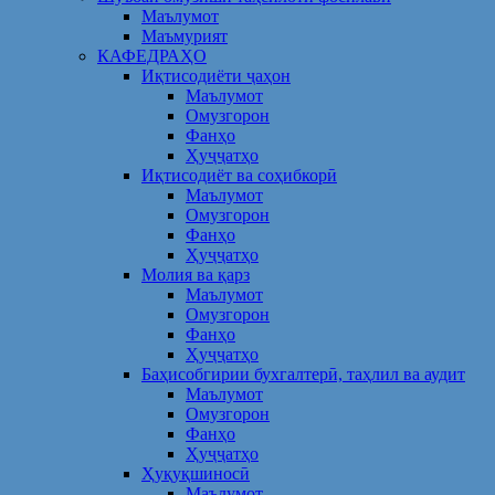
Маълумот
Маъмурият
КАФЕДРАҲО
Иқтисодиёти ҷаҳон
Маълумот
Омузгорон
Фанҳо
Ҳуҷҷатҳо
Иқтисодиёт ва соҳибкорӣ
Маълумот
Омузгорон
Фанҳо
Ҳуҷҷатҳо
Молия ва қарз
Маълумот
Омузгорон
Фанҳо
Ҳуҷҷатҳо
Баҳисобгирии бухгалтерӣ, таҳлил ва аудит
Маълумот
Омузгорон
Фанҳо
Ҳуҷҷатҳо
Ҳуқуқшиносӣ
Маълумот