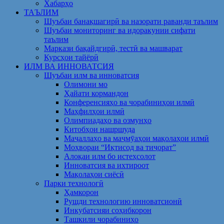
Хабарҳо
ТАЪЛИМ
Шуъбаи банақшагирӣ ва назорати раванди таълим
Шуъбаи мониторинг ва идоракунии сифати
таълим
Маркази бақайдгирӣ, тестӣ ва машварат
Курсҳои тайёрӣ
ИЛМ ВА ИННОВАТСИЯ
Шуъбаи илм ва инноватсия
Олимони мо
Ҳайати кормандон
Конференсияҳо ва чорабиниҳои илмӣ
Маҳфилҳои илмӣ
Олимпиадаҳо ва озмунҳо
Китобҳои нашршуда
Маҷаллаҳо ва маҷмӯаҳои мақолаҳои илмӣ
Моҳвораи “Иқтисод ва тиҷорат”
Алоқаи илм бо истеҳсолот
Инноватсия ва ихтироот
Мақолаҳои сиёсӣ
Парки технологӣ
Ҳамкорон
Рушди технологию инноватсионӣ
Инкубатсияи соҳибкорон
Ташкили чорабиниҳо