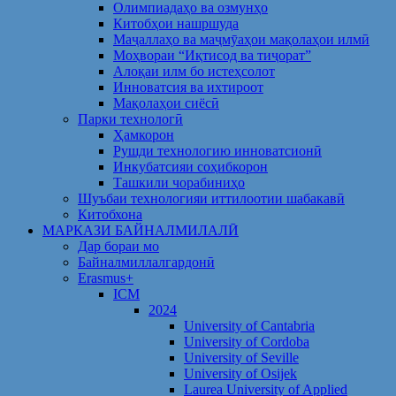
Олимпиадаҳо ва озмунҳо
Китобҳои нашршуда
Маҷаллаҳо ва маҷмӯаҳои мақолаҳои илмӣ
Моҳвораи “Иқтисод ва тиҷорат”
Алоқаи илм бо истеҳсолот
Инноватсия ва ихтироот
Мақолаҳои сиёсӣ
Парки технологӣ
Ҳамкорон
Рушди технологию инноватсионӣ
Инкубатсияи соҳибкорон
Ташкили чорабиниҳо
Шуъбаи технологияи иттилоотии шабакавӣ
Китобхона
МАРКАЗИ БАЙНАЛМИЛАЛӢ
Дар бораи мо
Байналмиллалгардонӣ
Erasmus+
ICM
2024
University of Cantabria
University of Cordoba
University of Seville
University of Osijek
Laurea University of Applied