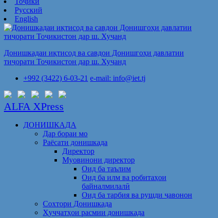
Тоҷикӣ
Русский
English
Донишкадаи иқтисод ва савдои Донишгоҳи давлатии
тиҷорати Тоҷикистон дар ш. Хуҷанд
+992 (3422) 6-03-21
e-mail: info@iet.tj
ALFA XPress
ДОНИШКАДА
Дар бораи мо
Раёсати донишкада
Директор
Муовинони директор
Оид ба таълим
Оид ба илм ва робитаҳои
байналмилалӣ
Оид ба тарбия ва рушди ҷавонон
Сохтори Донишкада
Ҳуҷҷатҳои расмии донишкада