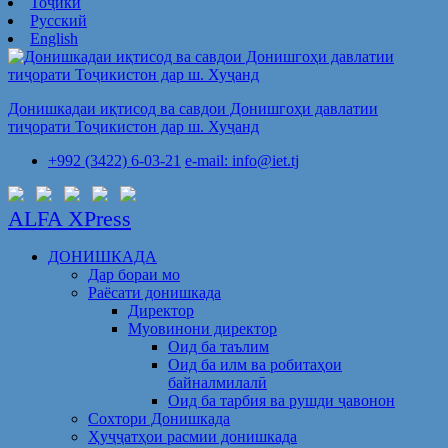
Тоҷикӣ
Русский
English
Донишкадаи иқтисод ва савдои Донишгоҳи давлатии
тиҷорати Тоҷикистон дар ш. Хуҷанд
+992 (3422) 6-03-21
e-mail: info@iet.tj
ALFA XPress
ДОНИШКАДА
Дар бораи мо
Раёсати донишкада
Директор
Муовинони директор
Оид ба таълим
Оид ба илм ва робитаҳои
байналмилалӣ
Оид ба тарбия ва рушди ҷавонон
Сохтори Донишкада
Ҳуҷҷатҳои расмии донишкада