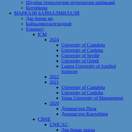
Шуъбаи технологияи иттилоотии шабакавӣ
Китобхона
МАРКАЗИ БАЙНАЛМИЛАЛӢ
Дар бораи мо
Байналмиллалгардонӣ
Erasmus+
ICM
2024
University of Cantabria
University of Cordoba
University of Seville
University of Osijek
Laurea University of Applied
Sciences
2022
2021
University of Cantabria
University of Cordoba
Varna University of Management
2020
Донишгоҳи Пиза
Донишгоҳи Кантабрия
CBHE
UNICAC
Дар бораи лоиҳа