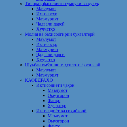
Тиҷорат, фаъолияти гумрукӣ ва ҳуқуқ
Маълумот
Ихтисосҳо
Маъмурият
Ҷадвали дарсӣ
Ҳуҷҷатҳо
Молия ва баҳисобгирии бухгалтерӣ
Маълумот
Ихтисосҳо
Маъмурият
Ҷадвали дарсӣ
Ҳуҷҷатҳо
Шуъбаи омӯзиши таҳсилоти фосилавӣ
Маълумот
Маъмурият
КАФЕДРАҲО
Иқтисодиёти ҷаҳон
Маълумот
Омузгорон
Фанҳо
Ҳуҷҷатҳо
Иқтисодиёт ва соҳибкорӣ
Маълумот
Омузгорон
Фанҳо