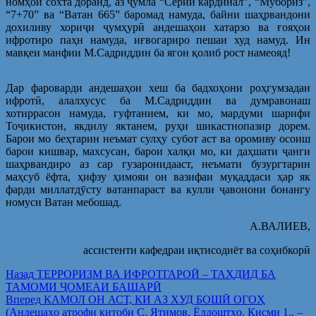
номҳои сохта доранд, аз ҷумла “Серий кардинал”, “Мубориз”,
“7+70” ва “Ватан 665” баромад намуда, байни шаҳрвандони
дохиливу хориҷи ҷумҳурӣ андешаҳои хатарзо ва ғояҳои
ифротиро паҳн намуда, иғвогариро пешаи худ намуд. Ин
мавқеи манфии М.Садриддин ба ягон қолиб рост намеояд!
Дар фароварди андешаҳои хеш ба бадхоҳони роҳгумзадаи
ифротӣ, алалхусус ба М.Садриддин ва думравонаш
хотиррасон намуда, гуфтанием, ки мо, мардуми шарифи
Тоҷикистон, якдилу яктанем, руҳи шикастнопазир дорем.
Барои мо беҳтарин неъмат сулҳу субот аст ва оромиву осоиш
барои кишвар, махсусан, барои халқи мо, ки даҳшати ҷанги
шаҳрвандиро аз сар гузаронидааст, неъмати бузургтарин
маҳсуб ёфта, ҳифзу ҳимояи он вазифаи муқаддаси ҳар як
фарди миллатдӯсту ватанпараст ва кулли ҷавонони бонангу
номуси Ватан мебошад.
А.ВАЛИЕВ,
ассистенти кафедраи иқтисодиёт ва соҳибкорӣ
Post
Предыдущая
Назад
ТЕРРОРИЗМ ВА ИФРОТГАРОӢ – ТАҲДИД БА
запись:
ТАМОМИ ҶОМЕАИ БАШАРӢ
navigation
Следующая
Вперед
КАМОЛ ОН АСТ, КИ АЗ ХУД БОШӢ ОГОҲ
запись:
(Андешаҳо атрофи китоби С. Ятимов. Ёддоштҳо. Қисми 1., –