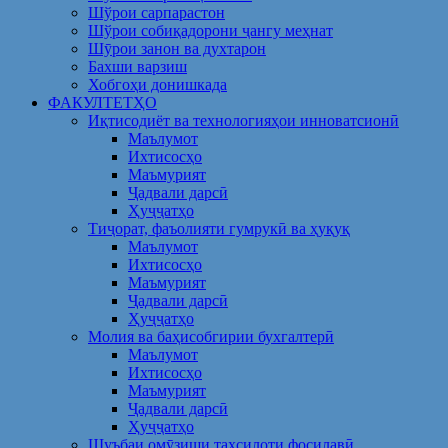
Шўрои сарпарастон
Шўрои собиқадорони ҷангу меҳнат
Шӯрои занон ва духтарон
Бахши варзиш
Хобгоҳи донишкада
ФАКУЛТЕТҲО
Иқтисодиёт ва технологияҳои инноватсионӣ
Маълумот
Ихтисосҳо
Маъмурият
Ҷадвали дарсӣ
Ҳуҷҷатҳо
Тиҷорат, фаъолияти гумрукӣ ва ҳуқуқ
Маълумот
Ихтисосҳо
Маъмурият
Ҷадвали дарсӣ
Ҳуҷҷатҳо
Молия ва баҳисобгирии бухгалтерӣ
Маълумот
Ихтисосҳо
Маъмурият
Ҷадвали дарсӣ
Ҳуҷҷатҳо
Шуъбаи омӯзиши таҳсилоти фосилавӣ