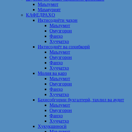
Маълумот
Маъмурият
КАФЕДРАҲО
Иқтисодиёти ҷаҳон
Маълумот
Омузгорон
Фанҳо
Ҳуҷҷатҳо
Иқтисодиёт ва соҳибкорӣ
Маълумот
Омузгорон
Фанҳо
Ҳуҷҷатҳо
Молия ва қарз
Маълумот
Омузгорон
Фанҳо
Ҳуҷҷатҳо
Баҳисобгирии бухгалтерӣ, таҳлил ва аудит
Маълумот
Омузгорон
Фанҳо
Ҳуҷҷатҳо
Ҳуқуқшиносӣ
Маълумот