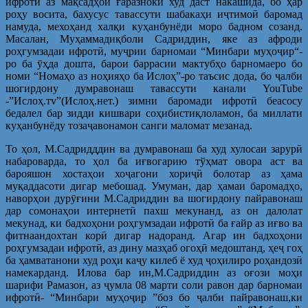
ифротӣ аз мақсадҳои ғаразноки худ даст накашида, бо ҳар
роҳу восита, бахусус тавассути шабакаҳи иҷтимоӣ баромад
намуда, мехоҳанд халқи куҳанбунёди моро бадном созанд.
Масалан, Муҳаммадиқболи Садриддин, яке аз афроди
роҳгумзадаи ифротӣ, муҷрии барномаи “Минбари муҳоҷир“-
ро ба ӯҳда дошта, барои баррасии мактубҳо барномаеро бо
номи “Номаҳо аз ноҳияҳо ба Ислоҳ”-ро таъсис дода, бо ҷалби
шогирдону думравонаш тавассути канали YouTube
-”Ислоҳ.тv”(Ислоҳ.нет.) зимни баромади ифротӣ беасосу
бедалел бар зидди кишвари соҳибистиқлоламон, ба миллати
куҳанбунёду тозаҷавонамон санги маломат мезанад.
То ҳол, М.Садридддин ва думравонаш ба худ хулосаи зарурӣ
набароварда, то ҳол ба иғвогарию тўҳмат овора аст ва
барояшон хостаҳои хоҷагони хориҷӣ болотар аз ҳама
муқаддасоти дигар мебошад. Умуман, дар ҳамаи баромадҳо,
наворҳои дурӯғини М.Садриддин ва шогирдону пайравонаш
дар сомонаҳои интернетӣ пахш мекунанд, аз он далолат
мекунад, ки бадхоҳони роҳгумзадаи ифротӣ ба ғайр аз иғво ва
фитнаандохтан корӣ дигар надоранд. Агар ин бадхоҳони
роҳгумзадаи ифротӣ, аз дину мазҳаб огоҳӣ медоштанд, ҳеҷ гоҳ
ба ҳамватанони худ роҳи каҷу килеб ё худ ҷоҳилиро роҳандозӣ
намекарданд. Илова бар ин,М.Садриддин аз оғози моҳи
шарифи Рамазон, аз ҷумла 08 марти соли равон дар барномаи
ифротӣ- “Минбари муҳоҷир ”боз бо ҷалби пайравонаш,ки