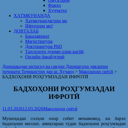
Омузгорон
Фанҳо
Ҳуҷҷатҳо
ХАТМКУНАНДА
Хатмкунандагони мо
Ифтихори мо!
ДОВТАЛАБ
Бакалавриат
Магистратура
Докторантура PhD
Таҳсилоти дуюми олии касбӣ
Онлайн бақайдгирӣ
Донишкадаи иқтисод ва савдои Донишгоҳи давлатии
тиҷорати Тоҷикистон дар ш. Хуҷанд
>
Мақолаҳои сиёсӣ
>
БАДХОҲОНИ РОҲГУМЗАДАИ ИФРОТӢ
БАДХОҲОНИ РОҲГУМЗАДАИ
ИФРОТӢ
11.03.2026
12.03.2026
Мақолаҳои сиёсӣ
Мушоҳидаи солҳои охир собит менамоянд, ки бархе
бадхоҳони миллат, амиқтараш тудаи бадхоҳони роҳгумзадаи