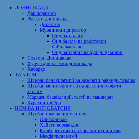
Skip
ДОНИШКАДА
to
Дар бораи мо
content
Раёсати донишкада
Директор
Муовинони директор
Оид ба таълим
Оид ба илм ва робитаҳои
байналмилалӣ
Оид ба тарбия ва рушди ҷавонон
Сохтори Донишкада
Ҳуҷҷатҳои расмии донишкада
Хабарҳо
ТАЪЛИМ
Шуъбаи банақшагирӣ ва назорати раванди таълим
Шуъбаи мониторинг ва идоракунии сифати
таълим
Маркази бақайдгирӣ, тестӣ ва машварат
Курсҳои тайёрӣ
ИЛМ ВА ИННОВАТСИЯ
Шуъбаи илм ва инноватсия
Олимони мо
Ҳайати кормандон
Конференсияҳо ва чорабиниҳои илмӣ
Маҳфилҳои илмӣ