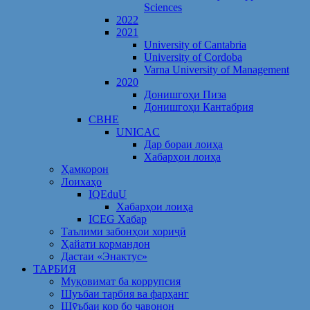
Sciences
2022
2021
University of Cantabria
University of Cordoba
Varna University of Management
2020
Донишгоҳи Пиза
Донишгоҳи Кантабрия
CBHE
UNICAC
Дар бораи лоиҳа
Хабарҳои лоиҳа
Ҳамкорон
Лоихаҳо
IQEduU
Хабарҳои лоиҳа
ICEG Хабар
Таълими забонҳои хориҷӣ
Ҳайати кормандон
Дастаи «Энактус»
ТАРБИЯ
Муқовимат ба коррупсия
Шуъбаи тарбия ва фарҳанг
Шӯъбаи кор бо ҷавонон