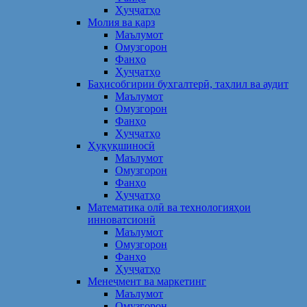
Ҳуҷҷатҳо
Молия ва қарз
Маълумот
Омузгорон
Фанҳо
Ҳуҷҷатҳо
Баҳисобгирии бухгалтерӣ, таҳлил ва аудит
Маълумот
Омузгорон
Фанҳо
Ҳуҷҷатҳо
Ҳуқуқшиносӣ
Маълумот
Омузгорон
Фанҳо
Ҳуҷҷатҳо
Математика олӣ ва технологияҳои
инноватсионӣ
Маълумот
Омузгорон
Фанҳо
Ҳуҷҷатҳо
Менеҷмент ва маркетинг
Маълумот
Омузгорон