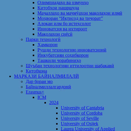
Олимпиадаҳо ва озмунҳо
Китобҳои нашршуда
Маҷаллаҳо ва маҷмӯаҳои мақолаҳои илмӣ
Моҳвораи “Иқтисод ва тиҷорат”
Алоқаи илм бо истеҳсолот
Инноватсия ва ихтироот
Мақолаҳои сиёсӣ
Парки технологӣ
Ҳамкорон
Рушди технологию инноватсионӣ
Инкубатсияи соҳибкорон
Ташкили чорабиниҳо
Шуъбаи технологияи иттилоотии шабакавӣ
Китобхона
МАРКАЗИ БАЙНАЛМИЛАЛӢ
Дар бораи мо
Байналмиллалгардонӣ
Erasmus+
ICM
2024
University of Cantabria
University of Cordoba
University of Seville
University of Osijek
Laurea University of Applied