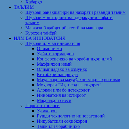
Хабарҳо
ТАЪЛИМ
Шуъбаи банақшагирӣ ва назорати раванди таълим
Шуъбаи мониторинг ва идоракунии сифати
таълим
Маркази бақайдгирӣ, тестӣ ва машварат
Курсҳои тайёрӣ
ИЛМ ВА ИННОВАТСИЯ
Шуъбаи илм ва инноватсия
Олимони мо
Ҳайати кормандон
Конференсияҳо ва чорабиниҳои илмӣ
Маҳфилҳои илмӣ
Олимпиадаҳо ва озмунҳо
Китобҳои нашршуда
Маҷаллаҳо ва маҷмӯаҳои мақолаҳои илмӣ
Моҳвораи “Иқтисод ва тиҷорат”
Алоқаи илм бо истеҳсолот
Инноватсия ва ихтироот
Мақолаҳои сиёсӣ
Парки технологӣ
Ҳамкорон
Рушди технологию инноватсионӣ
Инкубатсияи соҳибкорон
Ташкили чорабиниҳо