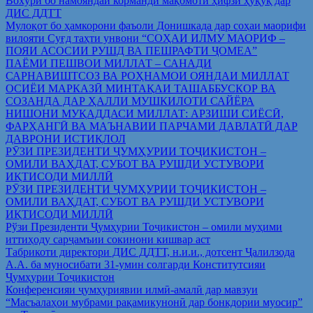
Вохўрӣ бо намояндаи корманди мақомоти ҳифзи ҳуқуқ дар
ДИС ДДТТ
Мулоқот бо ҳамкорони фаъоли Донишкада дар соҳаи маорифи
вилояти Суғд таҳти унвони “СОҲАИ ИЛМУ МАОРИФ –
ПОЯИ АСОСИИ РУШД ВА ПЕШРАФТИ ҶОМЕА”
ПАЁМИ ПЕШВОИ МИЛЛАТ – САНАДИ
САРНАВИШТСОЗ ВА РОҲНАМОИ ОЯНДАИ МИЛЛАТ
ОСИЁИ МАРКАЗӢ МИНТАҚАИ ТАШАББУСКОР ВА
СОЗАНДА ДАР ҲАЛЛИ МУШКИЛОТИ САЙЁРА
НИШОНИ МУҚАДДАСИ МИЛЛАТ: АРЗИШИ СИЁСӢ,
ФАРҲАНГӢ ВА МАЪНАВИИ ПАРЧАМИ ДАВЛАТӢ ДАР
ДАВРОНИ ИСТИҚЛОЛ
РӮЗИ ПРЕЗИДЕНТИ ҶУМҲУРИИ ТОҶИКИСТОН –
ОМИЛИ ВАҲДАТ, СУБОТ ВА РУШДИ УСТУВОРИ
ИҚТИСОДИ МИЛЛӢ
РӮЗИ ПРЕЗИДЕНТИ ҶУМҲУРИИ ТОҶИКИСТОН –
ОМИЛИ ВАҲДАТ, СУБОТ ВА РУШДИ УСТУВОРИ
ИҚТИСОДИ МИЛЛӢ
Рўзи Президенти Ҷумҳурии Тоҷикистон – омили муҳими
иттиҳоду сарҷамъии сокинони кишвар аст
Табрикоти директори ДИС ДДТТ, н.и.и., дотсент Ҷалилзода
А.А. ба муносибати 31-умин солгарди Конститутсияи
Ҷумҳурии Тоҷикистон
Конференсияи ҷумҳуриявии илмӣ-амалӣ дар мавзуи
“Масъалаҳои мубрами рақамикунонӣ дар бонкдории муосир”