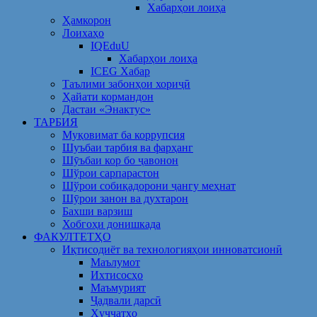
Хабарҳои лоиҳа
Ҳамкорон
Лоихаҳо
IQEduU
Хабарҳои лоиҳа
ICEG Хабар
Таълими забонҳои хориҷӣ
Ҳайати кормандон
Дастаи «Энактус»
ТАРБИЯ
Муқовимат ба коррупсия
Шуъбаи тарбия ва фарҳанг
Шӯъбаи кор бо ҷавонон
Шўрои сарпарастон
Шўрои собиқадорони ҷангу меҳнат
Шӯрои занон ва духтарон
Бахши варзиш
Хобгоҳи донишкада
ФАКУЛТЕТҲО
Иқтисодиёт ва технологияҳои инноватсионӣ
Маълумот
Ихтисосҳо
Маъмурият
Ҷадвали дарсӣ
Ҳуҷҷатҳо