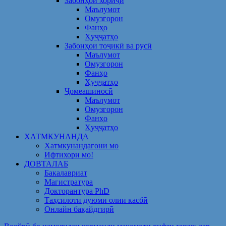
Забонҳои хориҷӣ
Маълумот
Омузгорон
Фанҳо
Ҳуҷҷатҳо
Забонҳои тоҷикӣ ва русӣ
Маълумот
Омузгорон
Фанҳо
Ҳуҷҷатҳо
Ҷомеашиносӣ
Маълумот
Омузгорон
Фанҳо
Ҳуҷҷатҳо
ХАТМКУНАНДА
Хатмкунандагони мо
Ифтихори мо!
ДОВТАЛАБ
Бакалавриат
Магистратура
Докторантура PhD
Таҳсилоти дуюми олии касбӣ
Онлайн бақайдгирӣ