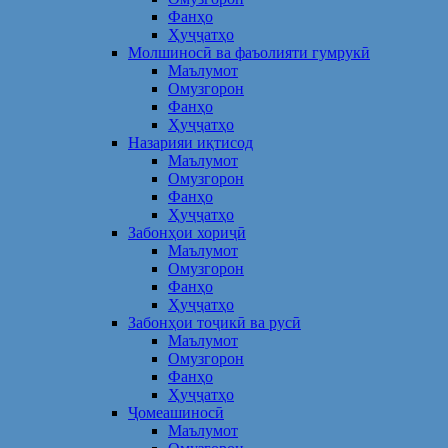
Фанҳо
Ҳуҷҷатҳо
Молшиносӣ ва фаъолияти гумрукӣ
Маълумот
Омузгорон
Фанҳо
Ҳуҷҷатҳо
Назарияи иқтисод
Маълумот
Омузгорон
Фанҳо
Ҳуҷҷатҳо
Забонҳои хориҷӣ
Маълумот
Омузгорон
Фанҳо
Ҳуҷҷатҳо
Забонҳои тоҷикӣ ва русӣ
Маълумот
Омузгорон
Фанҳо
Ҳуҷҷатҳо
Ҷомеашиносӣ
Маълумот