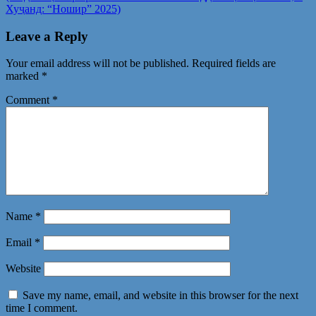
Хуҷанд: “Ношир” 2025)
Leave a Reply
Your email address will not be published.
Required fields are
marked
*
Comment
*
Name
*
Email
*
Website
Save my name, email, and website in this browser for the next
time I comment.