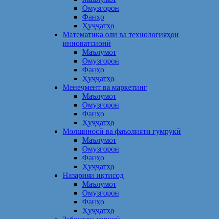
Омузгорон
Фанҳо
Ҳуҷҷатҳо
Математика олӣ ва технологияҳои
инноватсионӣ
Маълумот
Омузгорон
Фанҳо
Ҳуҷҷатҳо
Менеҷмент ва маркетинг
Маълумот
Омузгорон
Фанҳо
Ҳуҷҷатҳо
Молшиносӣ ва фаъолияти гумрукӣ
Маълумот
Омузгорон
Фанҳо
Ҳуҷҷатҳо
Назарияи иқтисод
Маълумот
Омузгорон
Фанҳо
Ҳуҷҷатҳо