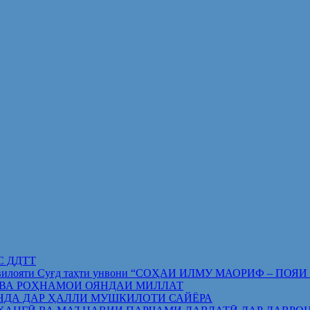
ИС ДДТТ
орифи вилояти Суғд таҳти унвони “СОҲАИ ИЛМУ МАОРИФ –
 ВА РОҲНАМОИ ОЯНДАИ МИЛЛАТ
НДА ДАР ҲАЛЛИ МУШКИЛОТИ САЙЁРА