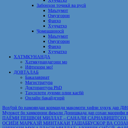
Ҳуҷҷатҳо
Забонҳои тоҷикӣ ва русӣ
Маълумот
Омузгорон
Фанҳо
Ҳуҷҷатҳо
Ҷомеашиносӣ
Маълумот
Омузгорон
Фанҳо
Ҳуҷҷатҳо
ХАТМКУНАНДА
Хатмкунандагони мо
Ифтихори мо!
ДОВТАЛАБ
Бакалавриат
Магистратура
Докторантура PhD
Таҳсилоти дуюми олии касбӣ
Онлайн бақайдгирӣ
Вохўрӣ бо намояндаи корманди мақомоти ҳифзи ҳуқуқ дар Д
Мулоқот бо ҳамкорони фаъоли Донишкада дар соҳаи ма
ПАЁМИ ПЕШВОИ МИЛЛАТ – САНАДИ САРНАВИШТСОЗ
ОСИЁИ МАРКАЗӢ МИНТАҚАИ ТАШАББУСКОР ВА СОЗА