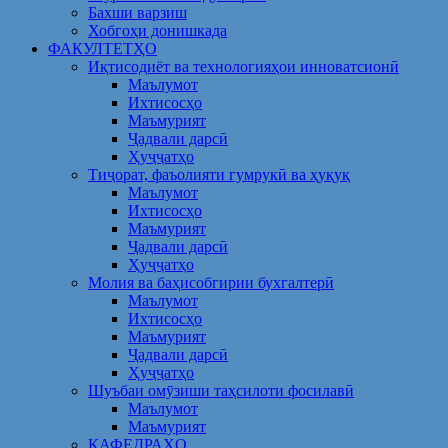
Бахши варзиш
Хобгоҳи донишкада
ФАКУЛТЕТҲО
Иқтисодиёт ва технологияҳои инноватсионӣ
Маълумот
Ихтисосҳо
Маъмурият
Ҷадвали дарсӣ
Ҳуҷҷатҳо
Тиҷорат, фаъолияти гумрукӣ ва ҳуқуқ
Маълумот
Ихтисосҳо
Маъмурият
Ҷадвали дарсӣ
Ҳуҷҷатҳо
Молия ва баҳисобгирии бухгалтерӣ
Маълумот
Ихтисосҳо
Маъмурият
Ҷадвали дарсӣ
Ҳуҷҷатҳо
Шуъбаи омӯзиши таҳсилоти фосилавӣ
Маълумот
Маъмурият
КАФЕДРАҲО