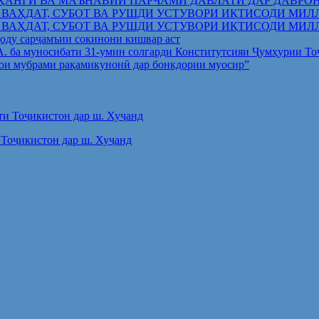
ҲАНГӢ ВА МАЪНАВИИ ПАРЧАМИ ДАВЛАТӢ ДАР ДАВРО
 ВАҲДАТ, СУБОТ ВА РУШДИ УСТУВОРИ ИҚТИСОДИ МИЛ
 ВАҲДАТ, СУБОТ ВА РУШДИ УСТУВОРИ ИҚТИСОДИ МИЛ
оду сарҷамъии сокинони кишвар аст
.А. ба муносибати 31-умин солгарди Конститутсияи Ҷумҳурии Т
ои мубрами рақамикунонӣ дар бонкдории муосир”
Тоҷикистон дар ш. Хуҷанд