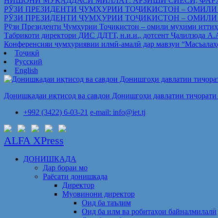
НИШОНИ МУҚАДДАСИ МИЛЛАТ: АРЗИШИ СИЁСӢ, ФАР
РӮЗИ ПРЕЗИДЕНТИ ҶУМҲУРИИ ТОҶИКИСТОН – ОМИЛИ
РӮЗИ ПРЕЗИДЕНТИ ҶУМҲУРИИ ТОҶИКИСТОН – ОМИЛИ
Рўзи Президенти Ҷумҳурии Тоҷикистон – омили муҳими иттиҳ
Табрикоти директори ДИС ДДТТ, н.и.и., дотсент Ҷалилзода А
Конференсияи ҷумҳуриявии илмӣ-амалӣ дар мавзуи “Масъалаҳ
Тоҷикӣ
Русский
English
Донишкадаи иқтисод ва савдои Донишгоҳи давлатии тиҷорати 
+992 (3422) 6-03-21
e-mail: info@iet.tj
ALFA XPress
ДОНИШКАДА
Дар бораи мо
Раёсати донишкада
Директор
Муовинони директор
Оид ба таълим
Оид ба илм ва робитаҳои байналмилалӣ