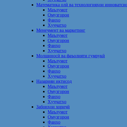
Математика олӣ ва технологияҳои инноватси
Маълумот
Омузгорон
Фанҳо
Ҳуҷҷатҳо
Менеҷмент ва маркетинг
Маълумот
Омузгорон
Фанҳо
Ҳуҷҷатҳо
Молшиносӣ ва фаъолияти гумрукӣ
Маълумот
Омузгорон
Фанҳо
Ҳуҷҷатҳо
Назарияи иқтисод
Маълумот
Омузгорон
Фанҳо
Ҳуҷҷатҳо
Забонҳои хориҷӣ
Маълумот
Омузгорон
Фанҳо