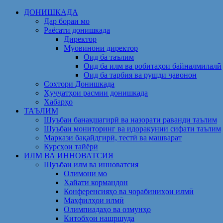
Skip
ДОНИШКАДА
to
Дар бораи мо
content
Раёсати донишкада
Директор
Муовинони директор
Оид ба таълим
Оид ба илм ва робитаҳои байналмилалӣ
Оид ба тарбия ва рушди ҷавонон
Сохтори Донишкада
Ҳуҷҷатҳои расмии донишкада
Хабарҳо
ТАЪЛИМ
Шуъбаи банақшагирӣ ва назорати раванди таълим
Шуъбаи мониторинг ва идоракунии сифати таълим
Маркази бақайдгирӣ, тестӣ ва машварат
Курсҳои тайёрӣ
ИЛМ ВА ИННОВАТСИЯ
Шуъбаи илм ва инноватсия
Олимони мо
Ҳайати кормандон
Конференсияҳо ва чорабиниҳои илмӣ
Маҳфилҳои илмӣ
Олимпиадаҳо ва озмунҳо
Китобҳои нашршуда