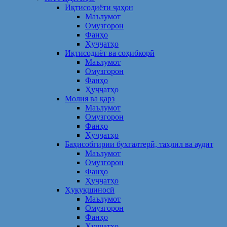
Иқтисодиёти ҷаҳон
Маълумот
Омузгорон
Фанҳо
Ҳуҷҷатҳо
Иқтисодиёт ва соҳибкорӣ
Маълумот
Омузгорон
Фанҳо
Ҳуҷҷатҳо
Молия ва қарз
Маълумот
Омузгорон
Фанҳо
Ҳуҷҷатҳо
Баҳисобгирии бухгалтерӣ, таҳлил ва аудит
Маълумот
Омузгорон
Фанҳо
Ҳуҷҷатҳо
Ҳуқуқшиносӣ
Маълумот
Омузгорон
Фанҳо
Ҳуҷҷатҳо