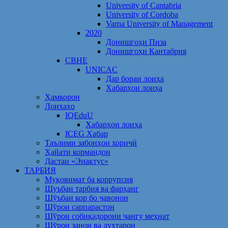
University of Cantabria
University of Cordoba
Varna University of Management
2020
Донишгоҳи Пиза
Донишгоҳи Кантабрия
CBHE
UNICAC
Дар бораи лоиҳа
Хабарҳои лоиҳа
Ҳамкорон
Лоихаҳо
IQEduU
Хабарҳои лоиҳа
ICEG Хабар
Таълими забонҳои хориҷӣ
Ҳайати кормандон
Дастаи «Энактус»
ТАРБИЯ
Муқовимат ба коррупсия
Шуъбаи тарбия ва фарҳанг
Шӯъбаи кор бо ҷавонон
Шўрои сарпарастон
Шўрои собиқадорони ҷангу меҳнат
Шӯрои занон ва духтарон