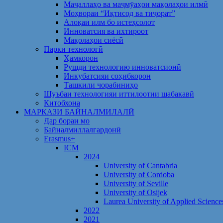
Маҷаллаҳо ва маҷмӯаҳои мақолаҳои илмӣ
Моҳвораи “Иқтисод ва тиҷорат”
Алоқаи илм бо истеҳсолот
Инноватсия ва ихтироот
Мақолаҳои сиёсӣ
Парки технологӣ
Ҳамкорон
Рушди технологию инноватсионӣ
Инкубатсияи соҳибкорон
Ташкили чорабиниҳо
Шуъбаи технологияи иттилоотии шабакавӣ
Китобхона
МАРКАЗИ БАЙНАЛМИЛАЛӢ
Дар бораи мо
Байналмиллалгардонӣ
Erasmus+
ICM
2024
University of Cantabria
University of Cordoba
University of Seville
University of Osijek
Laurea University of Applied Science
2022
2021