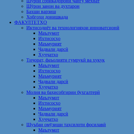
Шўрои собиқадорони ҷангу меҳнат
Шӯрои занон ва духтарон
Бахши варзиш
Хобгоҳи донишкада
ФАКУЛТЕТҲО
Иқтисодиёт ва технологияҳои инноватсионӣ
Маълумот
Ихтисосҳо
Маъмурият
Ҷадвали дарсӣ
Ҳуҷҷатҳо
Тиҷорат, фаъолияти гумрукӣ ва ҳуқуқ
Маълумот
Ихтисосҳо
Маъмурият
Ҷадвали дарсӣ
Ҳуҷҷатҳо
Молия ва баҳисобгирии бухгалтерӣ
Маълумот
Ихтисосҳо
Маъмурият
Ҷадвали дарсӣ
Ҳуҷҷатҳо
Шуъбаи омӯзиши таҳсилоти фосилавӣ
Маълумот