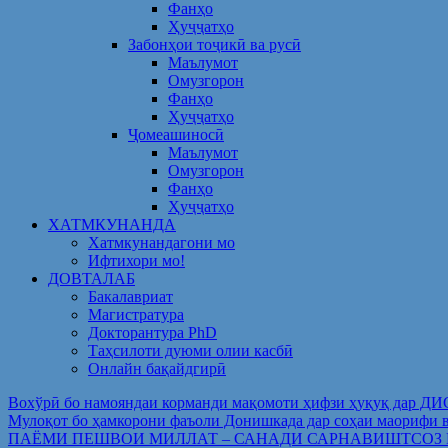
Фанҳо
Ҳуҷҷатҳо
Забонҳои тоҷикӣ ва русӣ
Маълумот
Омузгорон
Фанҳо
Ҳуҷҷатҳо
Ҷомеашиносӣ
Маълумот
Омузгорон
Фанҳо
Ҳуҷҷатҳо
ХАТМКУНАНДА
Хатмкунандагони мо
Ифтихори мо!
ДОВТАЛАБ
Бакалавриат
Магистратура
Докторантура PhD
Таҳсилоти дуюми олии касбӣ
Онлайн бақайдгирӣ
Вохўрӣ бо намояндаи корманди мақомоти ҳифзи ҳуқуқ дар Д
Мулоқот бо ҳамкорони фаъоли Донишкада дар соҳаи ма
ПАЁМИ ПЕШВОИ МИЛЛАТ – САНАДИ САРНАВИШТСОЗ