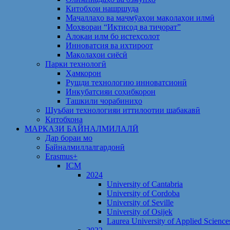
Китобҳои нашршуда
Маҷаллаҳо ва маҷмӯаҳои мақолаҳои илмӣ
Моҳвораи “Иқтисод ва тиҷорат”
Алоқаи илм бо истеҳсолот
Инноватсия ва ихтироот
Мақолаҳои сиёсӣ
Парки технологӣ
Ҳамкорон
Рушди технологию инноватсионӣ
Инкубатсияи соҳибкорон
Ташкили чорабиниҳо
Шуъбаи технологияи иттилоотии шабакавӣ
Китобхона
МАРКАЗИ БАЙНАЛМИЛАЛӢ
Дар бораи мо
Байналмиллалгардонӣ
Erasmus+
ICM
2024
University of Cantabria
University of Cordoba
University of Seville
University of Osijek
Laurea University of Applied Science