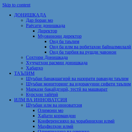
Skip to content
ДОНИШКАДА
Дар бораи мо
Раёсати донишкада
Директор
Муовинони директор
Оид ба таълим
Оид ба илм ва робитаҳои байналмилалӣ
Оид ба тарбия ва рушди ҷавонон
Сохтори Донишкада
Ҳуҷҷатҳои расмии донишкада
Хабарҳо
ТАЪЛИМ
Шуъбаи банақшагирӣ ва назорати раванди таълим
Шуъбаи мониторинг ва идоракунии сифати таълим
Маркази бақайдгирӣ, тестӣ ва машварат
Курсҳои тайёрӣ
ИЛМ ВА ИННОВАТСИЯ
Шуъбаи илм ва инноватсия
Олимони мо
Ҳайати кормандон
Конференсияҳо ва чорабиниҳои илмӣ
Маҳфилҳои илмӣ
Олимпиадаҳо ва озмунҳо