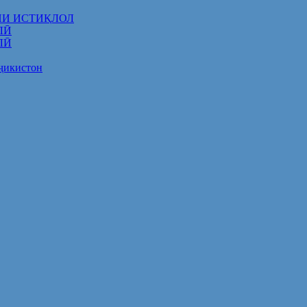
НИ ИСТИҚЛОЛ
ЛӢ
ЛӢ
оҷикистон