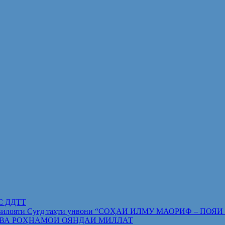
ИС ДДТТ
орифи вилояти Суғд таҳти унвони “СОҲАИ ИЛМУ МАОРИФ –
 ВА РОҲНАМОИ ОЯНДАИ МИЛЛАТ