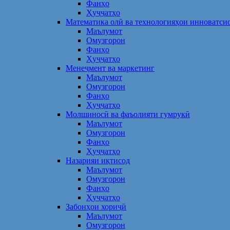
Фанҳо
Ҳуҷҷатҳо
Математика олӣ ва технологияҳои инноватси
Маълумот
Омузгорон
Фанҳо
Ҳуҷҷатҳо
Менеҷмент ва маркетинг
Маълумот
Омузгорон
Фанҳо
Ҳуҷҷатҳо
Молшиносӣ ва фаъолияти гумрукӣ
Маълумот
Омузгорон
Фанҳо
Ҳуҷҷатҳо
Назарияи иқтисод
Маълумот
Омузгорон
Фанҳо
Ҳуҷҷатҳо
Забонҳои хориҷӣ
Маълумот
Омузгорон