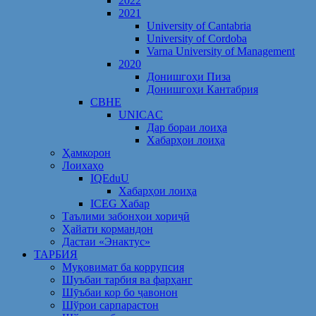
2022
2021
University of Cantabria
University of Cordoba
Varna University of Management
2020
Донишгоҳи Пиза
Донишгоҳи Кантабрия
CBHE
UNICAC
Дар бораи лоиҳа
Хабарҳои лоиҳа
Ҳамкорон
Лоихаҳо
IQEduU
Хабарҳои лоиҳа
ICEG Хабар
Таълими забонҳои хориҷӣ
Ҳайати кормандон
Дастаи «Энактус»
ТАРБИЯ
Муқовимат ба коррупсия
Шуъбаи тарбия ва фарҳанг
Шӯъбаи кор бо ҷавонон
Шўрои сарпарастон