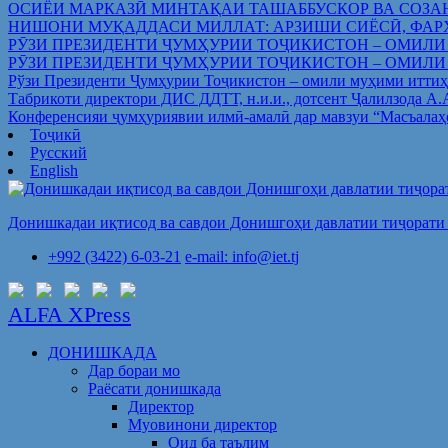
ОСИЁИ МАРКАЗӢ МИНТАҚАИ ТАШАББУСКОР ВА СОЗА
НИШОНИ МУҚАДДАСИ МИЛЛАТ: АРЗИШИ СИЁСӢ, ФАР
РӮЗИ ПРЕЗИДЕНТИ ҶУМҲУРИИ ТОҶИКИСТОН – ОМИЛИ
РӮЗИ ПРЕЗИДЕНТИ ҶУМҲУРИИ ТОҶИКИСТОН – ОМИЛИ
Рўзи Президенти Ҷумҳурии Тоҷикистон – омили муҳими иттиҳ
Табрикоти директори ДИС ДДТТ, н.и.и., дотсент Ҷалилзода А
Конференсияи ҷумҳуриявии илмӣ-амалӣ дар мавзуи “Масъалаҳ
Тоҷикӣ
Русский
English
Донишкадаи иқтисод ва савдои Донишгоҳи давлатии тиҷорати 
+992 (3422) 6-03-21
e-mail: info@iet.tj
ALFA XPress
ДОНИШКАДА
Дар бораи мо
Раёсати донишкада
Директор
Муовинони директор
Оид ба таълим