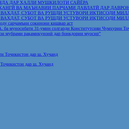
НДА ДАР ҲАЛЛИ МУШКИЛОТИ САЙЁРА
ҲАНГӢ ВА МАЪНАВИИ ПАРЧАМИ ДАВЛАТӢ ДАР ДАВРО
 ВАҲДАТ, СУБОТ ВА РУШДИ УСТУВОРИ ИҚТИСОДИ МИЛ
 ВАҲДАТ, СУБОТ ВА РУШДИ УСТУВОРИ ИҚТИСОДИ МИЛ
оду сарҷамъии сокинони кишвар аст
.А. ба муносибати 31-умин солгарди Конститутсияи Ҷумҳурии Т
ои мубрами рақамикунонӣ дар бонкдории муосир”
Тоҷикистон дар ш. Хуҷанд