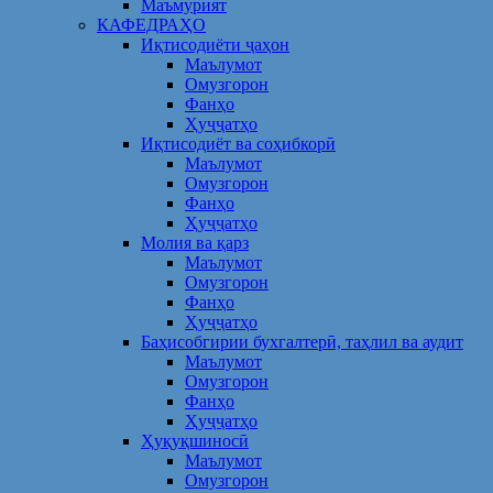
Маъмурият
КАФЕДРАҲО
Иқтисодиёти ҷаҳон
Маълумот
Омузгорон
Фанҳо
Ҳуҷҷатҳо
Иқтисодиёт ва соҳибкорӣ
Маълумот
Омузгорон
Фанҳо
Ҳуҷҷатҳо
Молия ва қарз
Маълумот
Омузгорон
Фанҳо
Ҳуҷҷатҳо
Баҳисобгирии бухгалтерӣ, таҳлил ва аудит
Маълумот
Омузгорон
Фанҳо
Ҳуҷҷатҳо
Ҳуқуқшиносӣ
Маълумот
Омузгорон