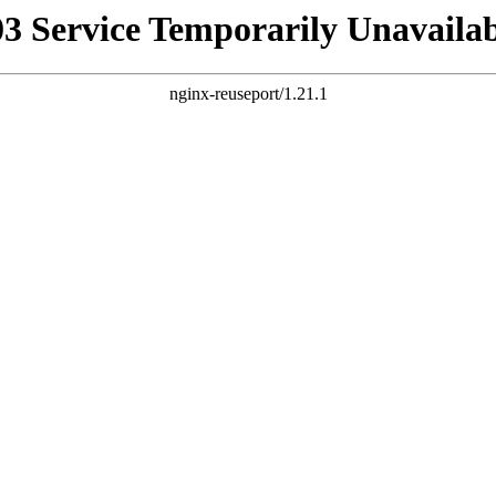
03 Service Temporarily Unavailab
nginx-reuseport/1.21.1