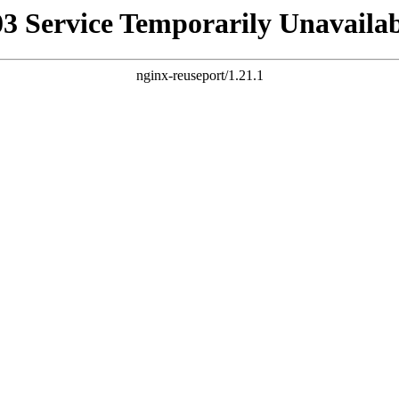
03 Service Temporarily Unavailab
nginx-reuseport/1.21.1