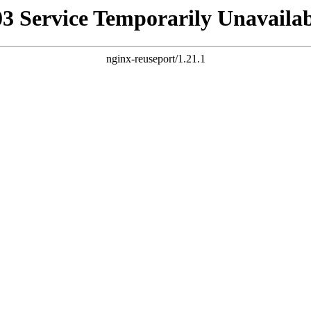
03 Service Temporarily Unavailab
nginx-reuseport/1.21.1