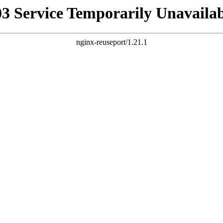
03 Service Temporarily Unavailab
nginx-reuseport/1.21.1