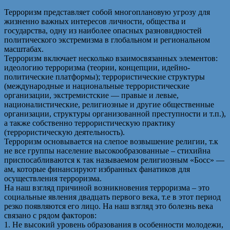
Терроризм представляет собой многоплановую угрозу для
жизненно важных интересов личности, общества и
государства, одну из наиболее опасных разновидностей
политического экстремизма в глобальном и региональном
масштабах.
Терроризм включает несколько взаимосвязанных элементов:
идеологию терроризма (теории, концепции, идейно-
политические платформы); террористические структуры
(международные и национальные террористические
организации, экстремистские — правые и левые,
националистические, религиозные и другие общественные
организации, структуры организованной преступности и т.п.),
а также собственно террористическую практику
(террористическую деятельность).
Терроризм основывается на слепое возвышение религии, т.к
не все группы население высокообразованные – стихийна
приспосабливаются к так называемом религиозным «Босс» —
ам, которые финансируют избранных фанатиков для
осуществления терроризма.
На наш взгляд причиной возникновения терроризма – это
социальные явления двадцать первого века, т.е в этот период
резко появляются его лицо. На наш взгляд это болезнь века
связано с рядом факторов:
1. Не высокий уровень образования в особенности молодежи,