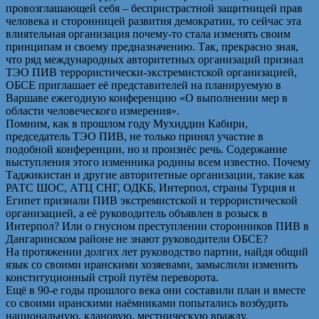
провозглашающей себя – беспристрастной защитницей прав
человека и сторонницей развития демократии, то сейчас эта
влиятельная организация почему-то стала изменять своим
принципам и своему предназначению. Так, прекрасно зная,
что ряд международных авторитетных организаций признал
ТЭО ПИВ террористически-экстремистской организацией,
ОБСЕ приглашает её представителей на планируемую в
Варшаве ежегодную конференцию «О выполнении мер в
области человеческого измерения».
Помним, как в прошлом году Мухиддин Кабири,
председатель ТЭО ПИВ, не только принял участие в
подобной конференции, но и произнёс речь. Содержание
выступления этого изменника родины всем известно. Почему
Таджикистан и другие авторитетные организации, такие как
РАТС ШОС, АТЦ СНГ, ОДКБ, Интерпол, страны Турция и
Египет признали ПИВ экстремистской и террористической
организацией, а её руководитель объявлен в розыск в
Интерпол? Или о гнусном преступлении сторонников ПИВ в
Дангаринском районе не знают руководители ОБСЕ?
На протяжении долгих лет руководство партии, найдя общий
язык со своими иранскими хозяевами, замыслили изменить
конституционный строй путём переворота.
Ещё в 90-е годы прошлого века они составили план и вместе
со своими иранскими наёмниками попытались возбудить
национальную, клановую, местническую вражду.