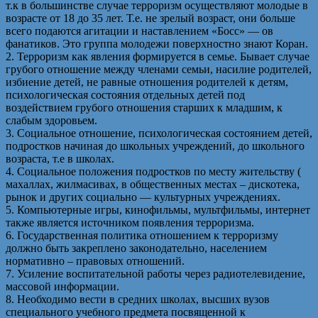
т.к в большинстве случае терроризм осуществляют молодые в
возрасте от 18 до 35 лет. Т.е. не зрелый возраст, они больше
всего подаются агитации и наставлением «Босс» — ов
фанатиков. Это группа молодежи поверхностно знают Коран.
2. Терроризм как явления формируется в семье. Бывает случае
грубого отношение между членами семьи, насилие родителей,
избиение детей, не равные отношения родителей к детям,
психологическая состояния отдельных детей под
воздействием грубого отношения старших к младшим, к
слабым здоровьем.
3. Социальное отношение, психологическая состоянием детей,
подростков начиная до школьных учреждений, до школьного
возраста, т.е в школах.
4. Социальное положения подростков по месту жительству (
махаллах, жилмасивах, в общественных местах – дискотека,
рынок и других социально — культурных учреждениях.
5. Компьютерные игры, кинофильмы, мультфильмы, интернет
также является источником появления терроризма.
6. Государственная политика отношением к терроризму
должно быть закреплено законодательно, населением
нормативно – правовых отношений.
7. Усиление воспитательной работы через радиотелевидение,
массовой информации.
8. Необходимо вести в средних школах, высших вузов
специального учебного предмета посвященной к