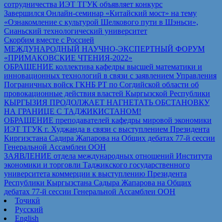
сотрудничества ИЭТ ТГУК объявляет конкурс
Завершился Онлайн-семинар «Китайский мост» на тему
«Ознакомление с культурой Шелкового пути в Шэньси»,
Сианьский технологический университет
Скорбим вместе с Россией
МЕЖДУНАРОДНЫЙ НАУЧНО-ЭКСПЕРТНЫЙ ФОРУМ
«ПРИМАКОВСКИЕ ЧТЕНИЯ-2022»
ОБРАЩЕНИЕ коллектива кафедры высшей математики и
инновационных технологий в связи с заявлением Управления
Пограничных войск ГКНБ РТ по Согдийской области об
провокационные действия властей Кыргызской Республики
КЫРГЫЗИЯ ПРОДОЛЖАЕТ НАГНЕТАТЬ ОБСТАНОВКУ
НА ГРАНИЦЕ С ТАДЖИКИСТАНОМ!
ОБРАЩЕНИЕ преподавателей кафедры мировой экономики
ИЭТ ТГУК г. Худжанда в связи с выступлением Президента
Киргизстана Садира Жапарова на Общих дебатах 77-й сессии
Генеральной Ассамблеи ООН
ЗАЯВЛЕНИЕ отдела международных отношений Института
экономики и торговли Таджикского государственного
университета коммерции к выступлению Президента
Республики Кыргызстана Садыра Жапарова на Общих
дебатах 77-й сессии Генеральной Ассамблеи ООН
Тоҷикӣ
Русский
English