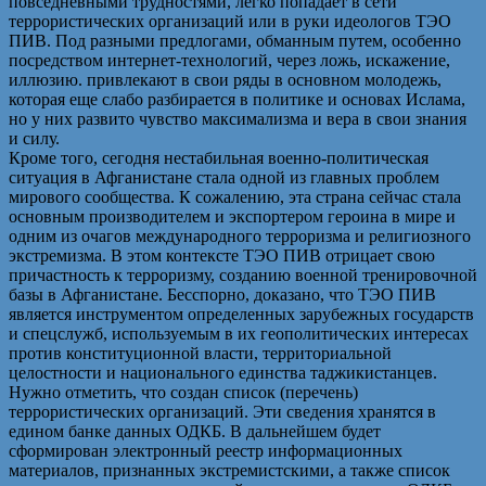
повседневными трудностями, легко попадает в сети
террористических организаций или в руки идеологов ТЭО
ПИВ. Под разными предлогами, обманным путем, особенно
посредством интернет-технологий, через ложь, искажение,
иллюзию. привлекают в свои ряды в основном молодежь,
которая еще слабо разбирается в политике и основах Ислама,
но у них развито чувство максимализма и вера в свои знания
и силу.
Кроме того, сегодня нестабильная военно-политическая
ситуация в Афганистане стала одной из главных проблем
мирового сообщества. К сожалению, эта страна сейчас стала
основным производителем и экспортером героина в мире и
одним из очагов международного терроризма и религиозного
экстремизма. В этом контексте ТЭО ПИВ отрицает свою
причастность к терроризму, созданию военной тренировочной
базы в Афганистане. Бесспорно, доказано, что ТЭО ПИВ
является инструментом определенных зарубежных государств
и спецслужб, используемым в их геополитических интересах
против конституционной власти, территориальной
целостности и национального единства таджикистанцев.
Нужно отметить, что создан список (перечень)
террористических организаций. Эти сведения хранятся в
едином банке данных ОДКБ. В дальнейшем будет
сформирован электронный реестр информационных
материалов, признанных экстремистскими, а также список