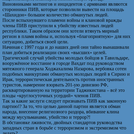
Виновниками митингов и инцидентов с армянами являются
сторонники ПИВ, которые позволили вывести на площадь
«Шахидон» большое количество обманутых людей.
После вспыхнувшего пламени войны и клановой вражды
члены ПИВ приступили к убийству известных людей
республики. Таким образом они хотели втянуть мирный
регион в пламя войны и, используя «благоприятную» для них
ситуацию, добиться своей цели.
Начиная с 1997 года и до наших дней они тайно вынашивали
план добиться реализации своих «высших» целей.
Трагический случай убийства молодых бойцов в Тавильдаре,
вооружённое восстание в городе Вахдат под руководством
мятежного генерала Ходжахалима Назарова, вербовка сотен
подобных манкуртами обманутых молодых людей в Сирию и
Ирак, террористическая деятельность против иностранных
туристов, намерение взорвать 201-ую дивизию РФ,
расквартированную на территории Таджикистана – всё это
плоды «круглосуточных усердий» членов ПИВ.
Так за какие заслуги следует признавать ПИВ как законную
партию!? За то, что целью данной партии является обман
народа, внесение религиозного раздора, вбивание клина
между мусульманами, убийство и террор?!
В обстановке лживости, двойных стандартов руководства
западных стран в борьбе с терроризмом и экстремизмом что
делать?