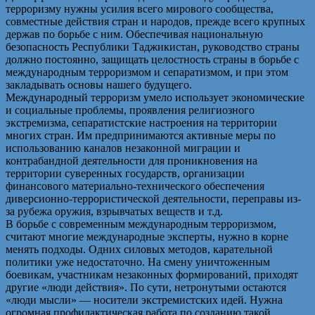
терроризму нужны усилия всего мирового сообщества,
совместные действия стран и народов, прежде всего крупных
держав по борьбе с ним. Обеспечивая национальную
безопасность Республики Таджикистан, руководство страны
должно постоянно, защищать целостность страны в борьбе с
международным терроризмом и сепаратизмом, и при этом
закладывать основы нашего будущего.
Международный терроризм умело использует экономические
и социальные проблемы, проявления религиозного
экстремизма, сепаратистские настроения на территории
многих стран. Им предпринимаются активные меры по
использованию каналов незаконной миграции и
контрабандной деятельности для проникновения на
территории суверенных государств, организации
финансового материально-технического обеспечения
диверсионно-террористической деятельности, переправы из-
за рубежа оружия, взрывчатых веществ и т.д.
В борьбе с современным международным терроризмом,
считают многие международные эксперты, нужно в корне
менять подходы. Одних силовых методов, карательной
политики уже недостаточно. На смену уничтоженным
боевикам, участникам незаконных формирований, приходят
другие «люди действия». По сути, нетронутыми остаются
«люди мысли» — носители экстремистских идей. Нужна
огромная профилактическая работа по созданию такой