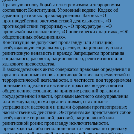
Правовую основу борьбы с экстремизмом и терроризмом
составляют: Конституция, Уголовный кодекс, Кодекс об
административных правонарушениях. Законы: «О
противодействии экстремистской деятельности», «О
противодействии терроризму», «О прокуратуре», «О
чрезвычайном положении», «О политических партиях», «Об
общественных объединениях».
Конституция не допускает пропаганду или агитацию,
возбуждающую социальную, расовую, национальную или
религиозную ненависть и вражду. Запрещается пропаганда
социального, расового, национального, религиозного или
языкового превосходства.
В законодательных актах содержатся правовые определения и
организационные основы противодействия экстремистской и
террористической деятельности, в частности под терроризмом
понимается идеология насилия и практика воздействия на
общественное сознание, на принятие решений органами
государственной власти, органами местного самоуправления
или международными организациями, связанные с
устрашением населения и иными формами противоправных
насильственных действий. Экстремизм же представляет собой
возбуждение социальной, расовой, национальной или
религиозной розни; пропаганду исключительности,
превосходства либо неполноценности человека по признаку
его социальной, расовой, национальной, религиозной или