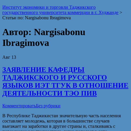
Институт экономики и торговли Таджикского
государственного университета коммерции в г. Худжанде
>
Статьи по: Nargisabonu Ibragimova
Автор:
Nargisabonu
Ibragimova
Авг
13
ЗАЯВЛЕНИЕ КАФЕДРЫ
ТАДЖИКСКОГО И РУССКОГО
ЯЗЫКОВ ИЭТ ТГУК В ОТНОШЕНИЕ
ДЕЯТЕЛЬНОСТИ ТЭО ПИВ
Комментировать
Без рубрики
В Республике Таджикистан значительную часть населения
составляет молодежь, которая в большинстве случаев
выезжает на заработки в другие страны и, сталкиваясь с