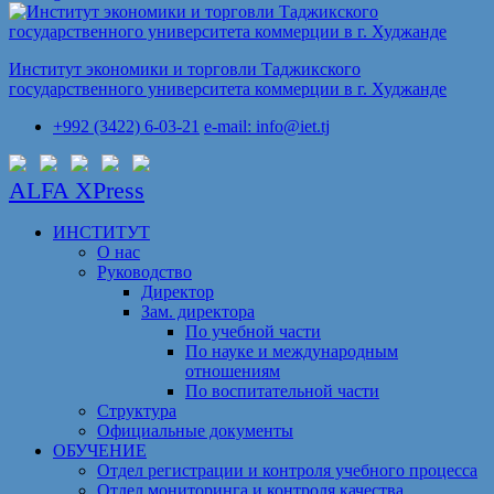
Институт экономики и торговли Таджикского
государственного университета коммерции в г. Худжанде
+992 (3422) 6-03-21
e-mail: info@iet.tj
ALFA XPress
ИНСТИТУТ
О нас
Руководство
Директор
Зам. директора
По учебной части
По науке и международным
отношениям
По воспитательной части
Структура
Официальные документы
ОБУЧЕНИЕ
Отдел регистрации и контроля учебного процесса
Отдел мониторинга и контроля качества