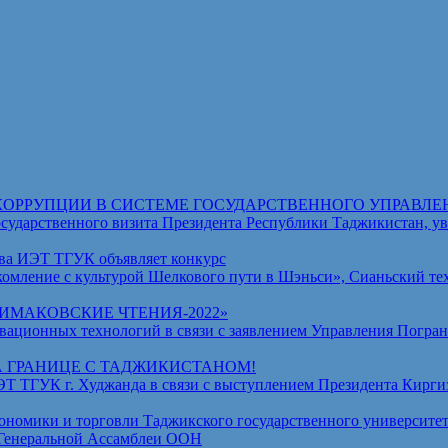
КОРРУПЦИИ В СИСТЕМЕ ГОСУДАРСТВЕННОГО УПРАВЛЕ
венного визита Президента Республики Таджикистан, уваж
ва ИЭТ ТГУК объявляет конкурс
омление с культурой Шелкового пути в Шэньси», Сианьский те
МАКОВСКИЕ ЧТЕНИЯ-2022»
ционных технологий в связи с заявлением Управления Погран
А ГРАНИЦЕ С ТАДЖИКИСТАНОМ!
ГУК г. Худжанда в связи с выступлением Президента Киргизс
омики и торговли Таджикского государственного университет
 Генеральной Ассамблеи ООН