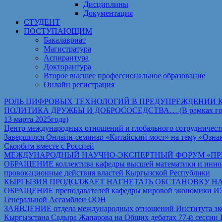
Дисциплины
Документация
СТУДЕНТ
ПОСТУПАЮЩИМ
Бакалавриат
Магистратура
Аспирантура
Докторантура
Второе высшее профессиональное образование
Онлайн регистрация
РОЛЬ ЦИФРОВЫХ ТЕХНОЛОГИЙ В ПРЕДУПРЕЖДЕНИИ 
ПОЛИТИКА ДРУЖБЫ И ДОБРОСОСЕДСТВА… (В рамках государст
13 марта 2025года)
Центр международных отношений и глобального сотрудничест
Завершился Онлайн-семинар «Китайский мост» на тему «Ознак
Скорбим вместе с Россией
МЕЖДУНАРОДНЫЙ НАУЧНО-ЭКСПЕРТНЫЙ ФОРУМ «ПРИ
ОБРАЩЕНИЕ коллектива кафедры высшей математики и иннова
провокационные действия властей Кыргызской Республики
КЫРГЫЗИЯ ПРОДОЛЖАЕТ НАГНЕТАТЬ ОБСТАНОВКУ Н
ОБРАЩЕНИЕ преподавателей кафедры мировой экономики ИЭТ Т
Генеральной Ассамблеи ООН
ЗАЯВЛЕНИЕ отдела международных отношений Института экон
Кыргызстана Садыра Жапарова на Общих дебатах 77-й сессии