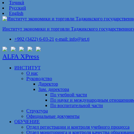
Тоҷикӣ
Русский
English
Институт экономики и торговли Таджикского государственного
+992 (3422) 6-03-21
e-mail: info@iet.tj
ALFA XPress
ИНСТИТУТ
О нас
Руководство
Директор
Зам. директора
По учебной части
По науке и международным отношения
По воспитательной части
Структура
Официальные документы
ОБУЧЕНИЕ
Отдел регистрации и контроля учебного процесса
Отдел мониторинга и контроля качества образовани