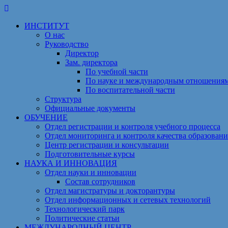
Перейти
к
ИНСТИТУТ
содержимому
О нас
Руководство
Директор
Зам. директора
По учебной части
По науке и международным отношения
По воспитательной части
Структура
Официальные документы
ОБУЧЕНИЕ
Отдел регистрации и контроля учебного процесса
Отдел мониторинга и контроля качества образовани
Центр регистрации и консультации
Подготовительные курсы
НАУКА И ИННОВАЦИЯ
Отдел науки и инновации
Состав сотрудников
Отдел магистратуры и докторантуры
Отдел информационных и сетевых технологий
Технологический парк
Политические статьи
МЕЖДУНАРОДНЫЙ ЦЕНТР