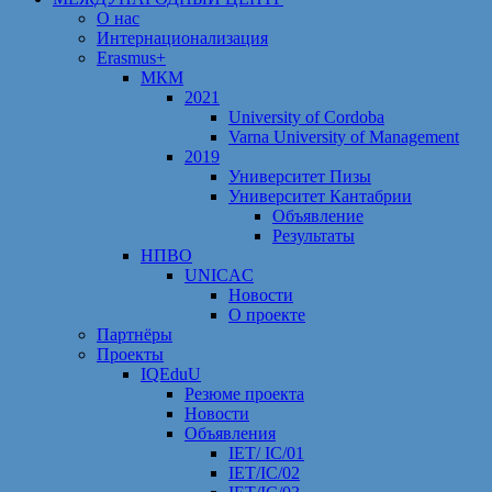
О нас
Интернационализация
Erasmus+
МКМ
2021
University of Cordoba
Varna University of Management
2019
Университет Пизы
Университет Кантабрии
Объявление
Результаты
НПВО
UNICAC
Новости
О проекте
Партнёры
Проекты
IQEduU
Резюме проекта
Новости
Объявления
IET/ IC/01
IET/IC/02