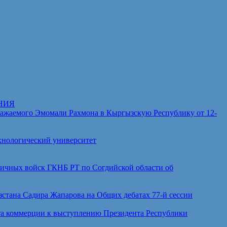
НИЯ
аемого Эмомали Рахмона в Кыргызскую Республику от 12-
хнологический университет
ичных войск ГКНБ РТ по Согдийской области об
тана Садира Жапарова на Общих дебатах 77-й сессии
а коммерции к выступлению Президента Республики