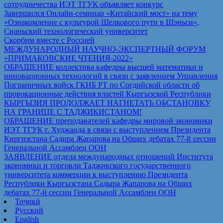
сотрудничества ИЭТ ТГУК объявляет конкурс
Завершился Онлайн-семинар «Китайский мост» на тему
«Ознакомление с культурой Шелкового пути в Шэньси»,
Сианьский технологический университет
Скорбим вместе с Россией
МЕЖДУНАРОДНЫЙ НАУЧНО-ЭКСПЕРТНЫЙ ФОРУМ
«ПРИМАКОВСКИЕ ЧТЕНИЯ-2022»
ОБРАЩЕНИЕ коллектива кафедры высшей математики и
инновационных технологий в связи с заявлением Управления
Пограничных войск ГКНБ РТ по Согдийской области об
провокационные действия властей Кыргызской Республики
КЫРГЫЗИЯ ПРОДОЛЖАЕТ НАГНЕТАТЬ ОБСТАНОВКУ
НА ГРАНИЦЕ С ТАДЖИКИСТАНОМ!
ОБРАЩЕНИЕ преподавателей кафедры мировой экономики
ИЭТ ТГУК г. Худжанда в связи с выступлением Президента
Киргизстана Садира Жапарова на Общих дебатах 77-й сессии
Генеральной Ассамблеи ООН
ЗАЯВЛЕНИЕ отдела международных отношений Института
экономики и торговли Таджикского государственного
университета коммерции к выступлению Президента
Республики Кыргызстана Садыра Жапарова на Общих
дебатах 77-й сессии Генеральной Ассамблеи ООН
Тоҷикӣ
Русский
English