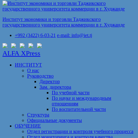
Институт экономики и торговли Таджикского
государственного университета коммерции в г. Худжанде
+992 (3422) 6-03-21
e-mail: info@iet.tj
ALFA XPress
ИНСТИТУТ
О нас
Руководство
Директор
Зам. директора
По учебной части
По науке и международным
отношениям
По воспитательной части
Структура
Официальные документы
ОБУЧЕНИЕ
Отдел регистрации и контроля учебного процесса
Отдел мониторинга и контроля качества