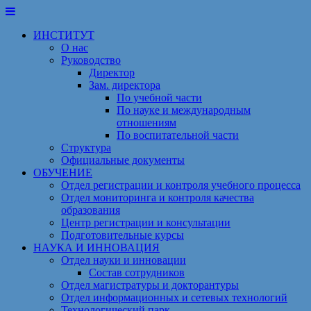
Перейти
к
ИНСТИТУТ
содержимому
О нас
Руководство
Директор
Зам. директора
По учебной части
По науке и международным
отношениям
По воспитательной части
Структура
Официальные документы
ОБУЧЕНИЕ
Отдел регистрации и контроля учебного процесса
Отдел мониторинга и контроля качества
образования
Центр регистрации и консультации
Подготовительные курсы
НАУКА И ИННОВАЦИЯ
Отдел науки и инновации
Состав сотрудников
Отдел магистратуры и докторантуры
Отдел информационных и сетевых технологий
Технологический парк