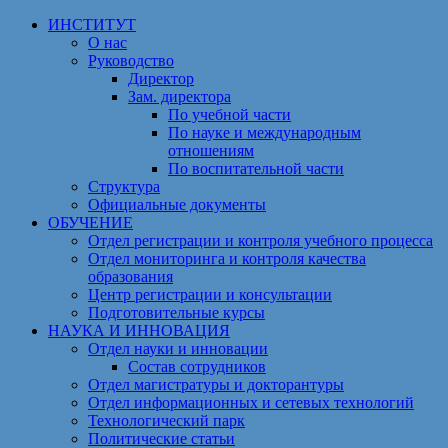
Перейти
ИНСТИТУТ
к
О нас
содержимому
Руководство
Директор
Зам. директора
По учебной части
По науке и международным
отношениям
По воспитательной части
Структура
Официальные документы
ОБУЧЕНИЕ
Отдел регистрации и контроля учебного процесса
Отдел мониторинга и контроля качества
образования
Центр регистрации и консультации
Подготовительные курсы
НАУКА И ИННОВАЦИЯ
Отдел науки и инновации
Состав сотрудников
Отдел магистратуры и докторантуры
Отдел информационных и сетевых технологий
Технологический парк
Политические статьи