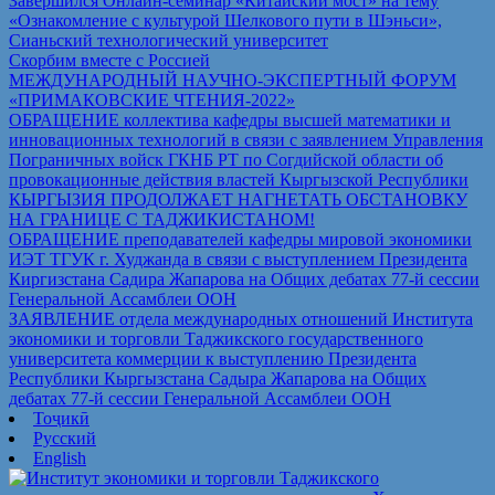
Завершился Онлайн-семинар «Китайский мост» на тему
«Ознакомление с культурой Шелкового пути в Шэньси»,
Сианьский технологический университет
Скорбим вместе с Россией
МЕЖДУНАРОДНЫЙ НАУЧНО-ЭКСПЕРТНЫЙ ФОРУМ
«ПРИМАКОВСКИЕ ЧТЕНИЯ-2022»
ОБРАЩЕНИЕ коллектива кафедры высшей математики и
инновационных технологий в связи с заявлением Управления
Пограничных войск ГКНБ РТ по Согдийской области об
провокационные действия властей Кыргызской Республики
КЫРГЫЗИЯ ПРОДОЛЖАЕТ НАГНЕТАТЬ ОБСТАНОВКУ
НА ГРАНИЦЕ С ТАДЖИКИСТАНОМ!
ОБРАЩЕНИЕ преподавателей кафедры мировой экономики
ИЭТ ТГУК г. Худжанда в связи с выступлением Президента
Киргизстана Садира Жапарова на Общих дебатах 77-й сессии
Генеральной Ассамблеи ООН
ЗАЯВЛЕНИЕ отдела международных отношений Института
экономики и торговли Таджикского государственного
университета коммерции к выступлению Президента
Республики Кыргызстана Садыра Жапарова на Общих
дебатах 77-й сессии Генеральной Ассамблеи ООН
Тоҷикӣ
Русский
English