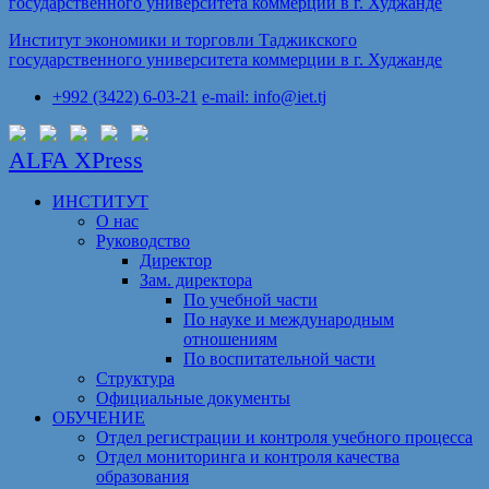
Институт экономики и торговли Таджикского
государственного университета коммерции в г. Худжанде
+992 (3422) 6-03-21
e-mail: info@iet.tj
ALFA XPress
ИНСТИТУТ
О нас
Руководство
Директор
Зам. директора
По учебной части
По науке и международным
отношениям
По воспитательной части
Структура
Официальные документы
ОБУЧЕНИЕ
Отдел регистрации и контроля учебного процесса
Отдел мониторинга и контроля качества
образования