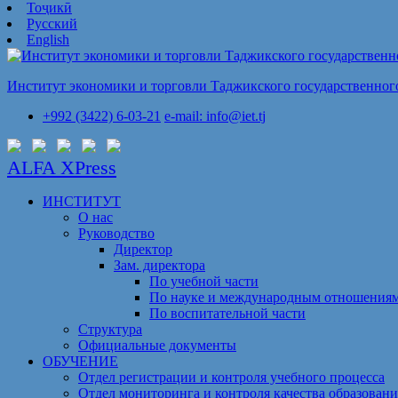
Тоҷикӣ
Русский
English
Институт экономики и торговли Таджикского государственного
+992 (3422) 6-03-21
e-mail: info@iet.tj
ALFA XPress
ИНСТИТУТ
О нас
Руководство
Директор
Зам. директора
По учебной части
По науке и международным отношения
По воспитательной части
Структура
Официальные документы
ОБУЧЕНИЕ
Отдел регистрации и контроля учебного процесса
Отдел мониторинга и контроля качества образовани