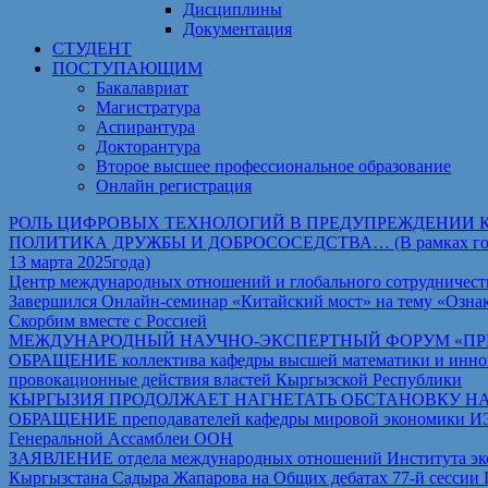
Дисциплины
Документация
СТУДЕНТ
ПОСТУПАЮЩИМ
Бакалавриат
Магистратура
Аспирантура
Докторантура
Второе высшее профессиональное образование
Онлайн регистрация
РОЛЬ ЦИФРОВЫХ ТЕХНОЛОГИЙ В ПРЕДУПРЕЖДЕНИИ 
ПОЛИТИКА ДРУЖБЫ И ДОБРОСОСЕДСТВА… (В рамках государст
13 марта 2025года)
Центр международных отношений и глобального сотрудничест
Завершился Онлайн-семинар «Китайский мост» на тему «Ознак
Скорбим вместе с Россией
МЕЖДУНАРОДНЫЙ НАУЧНО-ЭКСПЕРТНЫЙ ФОРУМ «ПРИ
ОБРАЩЕНИЕ коллектива кафедры высшей математики и иннова
провокационные действия властей Кыргызской Республики
КЫРГЫЗИЯ ПРОДОЛЖАЕТ НАГНЕТАТЬ ОБСТАНОВКУ Н
ОБРАЩЕНИЕ преподавателей кафедры мировой экономики ИЭТ Т
Генеральной Ассамблеи ООН
ЗАЯВЛЕНИЕ отдела международных отношений Института экон
Кыргызстана Садыра Жапарова на Общих дебатах 77-й сессии