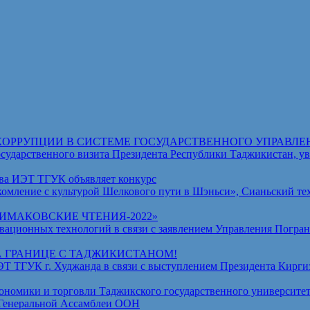
КОРРУПЦИИ В СИСТЕМЕ ГОСУДАРСТВЕННОГО УПРАВЛЕ
венного визита Президента Республики Таджикистан, уваж
ва ИЭТ ТГУК объявляет конкурс
омление с культурой Шелкового пути в Шэньси», Сианьский те
МАКОВСКИЕ ЧТЕНИЯ-2022»
ционных технологий в связи с заявлением Управления Погран
А ГРАНИЦЕ С ТАДЖИКИСТАНОМ!
ГУК г. Худжанда в связи с выступлением Президента Киргизс
омики и торговли Таджикского государственного университет
 Генеральной Ассамблеи ООН