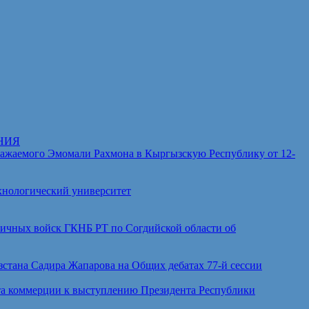
НИЯ
аемого Эмомали Рахмона в Кыргызскую Республику от 12-
хнологический университет
ичных войск ГКНБ РТ по Согдийской области об
тана Садира Жапарова на Общих дебатах 77-й сессии
а коммерции к выступлению Президента Республики