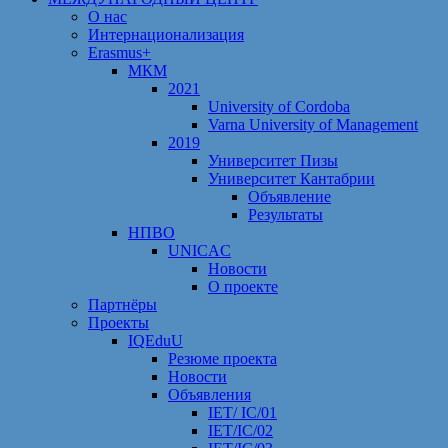
О нас
Интернационализация
Erasmus+
МКМ
2021
University of Cordoba
Varna University of Management
2019
Университет Пизы
Университет Кантабрии
Объявление
Результаты
НПВО
UNICAC
Новости
О проекте
Партнёры
Проекты
IQEduU
Резюме проекта
Новости
Объявления
IET/ IC/01
IET/IC/02