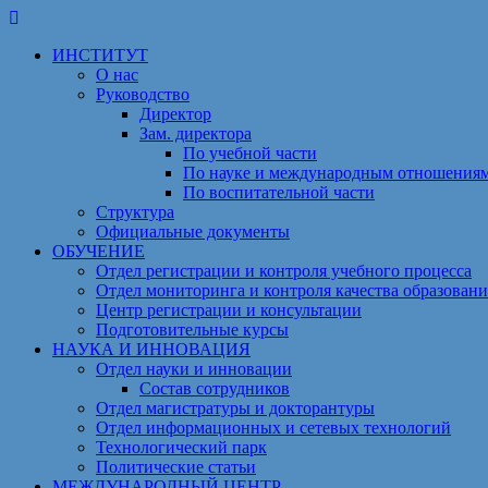
Перейти
к
ИНСТИТУТ
содержимому
О нас
Руководство
Директор
Зам. директора
По учебной части
По науке и международным отношения
По воспитательной части
Структура
Официальные документы
ОБУЧЕНИЕ
Отдел регистрации и контроля учебного процесса
Отдел мониторинга и контроля качества образовани
Центр регистрации и консультации
Подготовительные курсы
НАУКА И ИННОВАЦИЯ
Отдел науки и инновации
Состав сотрудников
Отдел магистратуры и докторантуры
Отдел информационных и сетевых технологий
Технологический парк
Политические статьи
МЕЖДУНАРОДНЫЙ ЦЕНТР