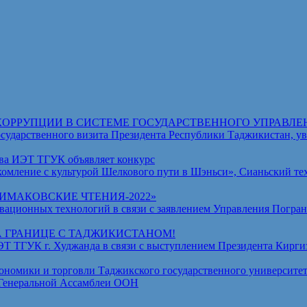
КОРРУПЦИИ В СИСТЕМЕ ГОСУДАРСТВЕННОГО УПРАВЛЕ
венного визита Президента Республики Таджикистан, уваж
ва ИЭТ ТГУК объявляет конкурс
омление с культурой Шелкового пути в Шэньси», Сианьский те
МАКОВСКИЕ ЧТЕНИЯ-2022»
ционных технологий в связи с заявлением Управления Погран
А ГРАНИЦЕ С ТАДЖИКИСТАНОМ!
ГУК г. Худжанда в связи с выступлением Президента Киргизс
омики и торговли Таджикского государственного университет
 Генеральной Ассамблеи ООН