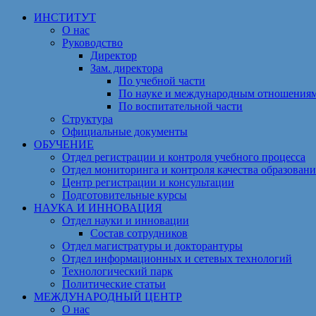
Перейти
ИНСТИТУТ
к
О нас
содержимому
Руководство
Директор
Зам. директора
По учебной части
По науке и международным отношения
По воспитательной части
Структура
Официальные документы
ОБУЧЕНИЕ
Отдел регистрации и контроля учебного процесса
Отдел мониторинга и контроля качества образовани
Центр регистрации и консультации
Подготовительные курсы
НАУКА И ИННОВАЦИЯ
Отдел науки и инновации
Состав сотрудников
Отдел магистратуры и докторантуры
Отдел информационных и сетевых технологий
Технологический парк
Политические статьи
МЕЖДУНАРОДНЫЙ ЦЕНТР
О нас