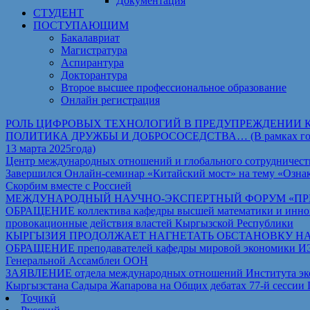
Документация
СТУДЕНТ
ПОСТУПАЮЩИМ
Бакалавриат
Магистратура
Аспирантура
Докторантура
Второе высшее профессиональное образование
Онлайн регистрация
РОЛЬ ЦИФРОВЫХ ТЕХНОЛОГИЙ В ПРЕДУПРЕЖДЕНИИ 
ПОЛИТИКА ДРУЖБЫ И ДОБРОСОСЕДСТВА… (В рамках государст
13 марта 2025года)
Центр международных отношений и глобального сотрудничест
Завершился Онлайн-семинар «Китайский мост» на тему «Ознак
Скорбим вместе с Россией
МЕЖДУНАРОДНЫЙ НАУЧНО-ЭКСПЕРТНЫЙ ФОРУМ «ПРИ
ОБРАЩЕНИЕ коллектива кафедры высшей математики и иннова
провокационные действия властей Кыргызской Республики
КЫРГЫЗИЯ ПРОДОЛЖАЕТ НАГНЕТАТЬ ОБСТАНОВКУ Н
ОБРАЩЕНИЕ преподавателей кафедры мировой экономики ИЭТ Т
Генеральной Ассамблеи ООН
ЗАЯВЛЕНИЕ отдела международных отношений Института экон
Кыргызстана Садыра Жапарова на Общих дебатах 77-й сессии
Тоҷикӣ