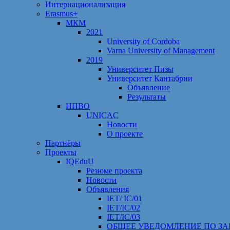
Интернационализация
Erasmus+
МКМ
2021
University of Cordoba
Varna University of Management
2019
Университет Пизы
Университет Кантабрии
Объявление
Результаты
НПВО
UNICAC
Новости
О проекте
Партнёры
Проекты
IQEduU
Резюме проекта
Новости
Объявления
IET/ IC/01
IET/IC/02
IET/IC/03
ОБЩЕЕ УВЕДОМЛЕНИЕ ПО ЗА