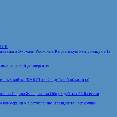
НИЯ
аемого Эмомали Рахмона в Кыргызскую Республику от 12-
хнологический университет
ичных войск ГКНБ РТ по Согдийской области об
тана Садира Жапарова на Общих дебатах 77-й сессии
а коммерции к выступлению Президента Республики