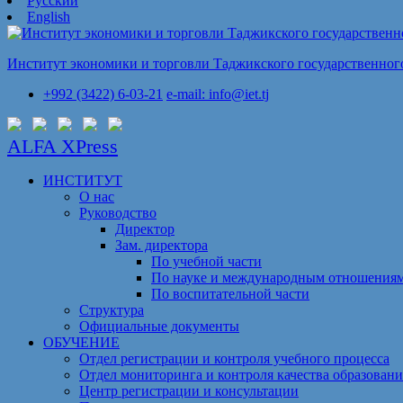
Русский
English
Институт экономики и торговли Таджикского государственного
+992 (3422) 6-03-21
e-mail: info@iet.tj
ALFA XPress
ИНСТИТУТ
О нас
Руководство
Директор
Зам. директора
По учебной части
По науке и международным отношения
По воспитательной части
Структура
Официальные документы
ОБУЧЕНИЕ
Отдел регистрации и контроля учебного процесса
Отдел мониторинга и контроля качества образовани
Центр регистрации и консультации