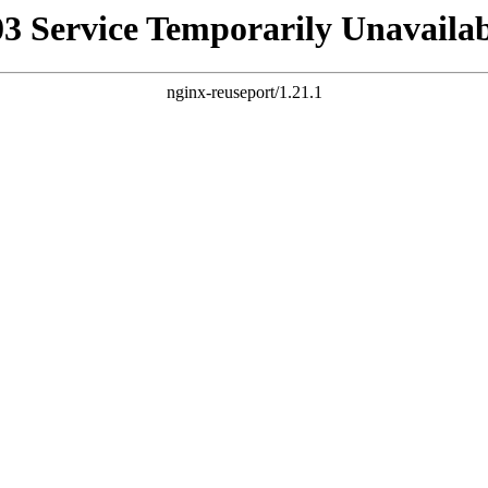
03 Service Temporarily Unavailab
nginx-reuseport/1.21.1