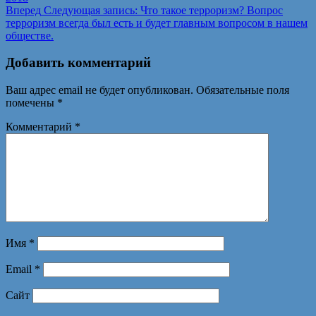
Вперед
Следующая запись:
Что такое терроризм? Вопрос
терроризм всегда был есть и будет главным вопросом в нашем
обществе.
Добавить комментарий
Ваш адрес email не будет опубликован.
Обязательные поля
помечены
*
Комментарий
*
Имя
*
Email
*
Сайт