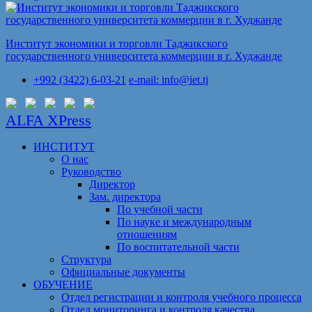
Институт экономики и торговли Таджикского
государственного университета коммерции в г. Худжанде
+992 (3422) 6-03-21
e-mail: info@iet.tj
ALFA XPress
ИНСТИТУТ
О нас
Руководство
Директор
Зам. директора
По учебной части
По науке и международным
отношениям
По воспитательной части
Структура
Официальные документы
ОБУЧЕНИЕ
Отдел регистрации и контроля учебного процесса
Отдел мониторинга и контроля качества