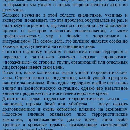
информации мы узнаем о новых террористических актах во
всем мире.
Большое изучение в этой области аналитиков, ученных и
экспертов, показывает, что эта проблема обсуждалась не раз, и
она требует огромного, тщательного изучения в установлении
причин и факторов выявления возникновения, а также
профилактических мер в борьбе с терроризмом и
экстремизмом. На самом деле, это явление является особенно
важным преступлением на сегодняшний день.
Согласно научному термину этимологии слово терроризм в
переводе с латинского означает «страх», «проклятие»,
«поражённые» со стороны групп, организаций или отдельных
лиц которые имеют свои цели.
Известно, какое количество жертв уносят террористические
акты. Однако точно не подсчитано, какой ущерб терроризм
наносит экономикам. Ясно одно: терроризм крайне негативно
влияет на экономическую ситуацию, однако его негативное
влияние продолжается относительно короткое время.
Достаточно редко отдельные террористические атаки —
например, взрывы бомб или убийства — могут оказать
долговременное и очень серьезное влияние на экономику.
Подобное влияние оказывают либо террористические
кампании, продолжающиеся долгое время, либо особо
крупные и кровавые теракты, оказывающие значительный
психологический эффект.