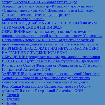
сотрудничества ИЭТ ТГУК объявляет конкурс
Завершился Онлайн-семинар «Китайский мост» на тему
«Ознакомление с культурой Шелкового пути в Шэньси»,
Сианьский технологический университет
Скорбим вместе с Россией
МЕЖДУНАРОДНЫЙ НАУЧНО-ЭКСПЕРТНЫЙ ФОРУМ
«ПРИМАКОВСКИЕ ЧТЕНИЯ-2022»
ОБРАЩЕНИЕ коллектива кафедры высшей математики и
инновационных технологий в связи с заявлением Управления
Пограничных войск ГКНБ РТ по Согдийской области об
провокационные действия властей Кыргызской Республики
КЫРГЫЗИЯ ПРОДОЛЖАЕТ НАГНЕТАТЬ ОБСТАНОВКУ
НА ГРАНИЦЕ С ТАДЖИКИСТАНОМ!
ОБРАЩЕНИЕ преподавателей кафедры мировой экономики
ИЭТ ТГУК г. Худжанда в связи с выступлением Президента
Киргизстана Садира Жапарова на Общих дебатах 77-й сессии
Генеральной Ассамблеи ООН
ЗАЯВЛЕНИЕ отдела международных отношений Института
экономики и торговли Таджикского государственного
университета коммерции к выступлению Президента
Республики Кыргызстана Садыра Жапарова на Общих
дебатах 77-й сессии Генеральной Ассамблеи ООН
Тоҷикӣ
Русский
English