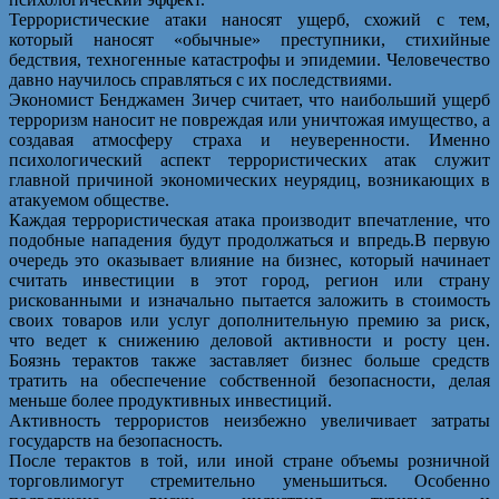
Террористические атаки наносят ущерб, схожий с тем,
который наносят «обычные» преступники, стихийные
бедствия, техногенные катастрофы и эпидемии. Человечество
давно научилось справляться с их последствиями.
Экономист Бенджамен Зичер считает, что наибольший ущерб
терроризм наносит не повреждая или уничтожая имущество, а
создавая атмосферу страха и неуверенности. Именно
психологический аспект террористических атак служит
главной причиной экономических неурядиц, возникающих в
атакуемом обществе.
Каждая террористическая атака производит впечатление, что
подобные нападения будут продолжаться и впредь.В первую
очередь это оказывает влияние на бизнес, который начинает
считать инвестиции в этот город, регион или страну
рискованными и изначально пытается заложить в стоимость
своих товаров или услуг дополнительную премию за риск,
что ведет к снижению деловой активности и росту цен.
Боязнь терактов также заставляет бизнес больше средств
тратить на обеспечение собственной безопасности, делая
меньше более продуктивных инвестиций.
Активность террористов неизбежно увеличивает затраты
государств на безопасность.
После терактов в той, или иной стране объемы розничной
торговлимогут стремительно уменьшиться. Особенно