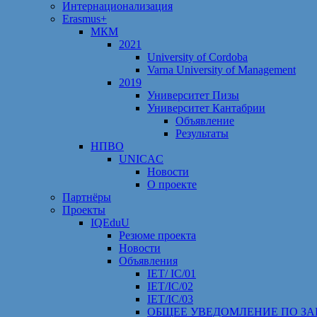
Интернационализация
Erasmus+
МКМ
2021
University of Cordoba
Varna University of Management
2019
Университет Пизы
Университет Кантабрии
Объявление
Результаты
НПВО
UNICAC
Новости
О проекте
Партнёры
Проекты
IQEduU
Резюме проекта
Новости
Объявления
IET/ IC/01
IET/IC/02
IET/IC/03
ОБЩЕЕ УВЕДОМЛЕНИЕ ПО ЗА