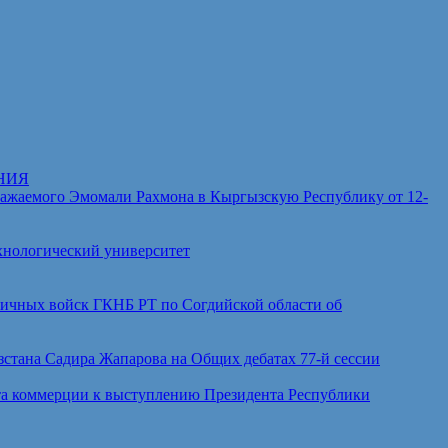
НИЯ
аемого Эмомали Рахмона в Кыргызскую Республику от 12-
хнологический университет
ичных войск ГКНБ РТ по Согдийской области об
тана Садира Жапарова на Общих дебатах 77-й сессии
а коммерции к выступлению Президента Республики