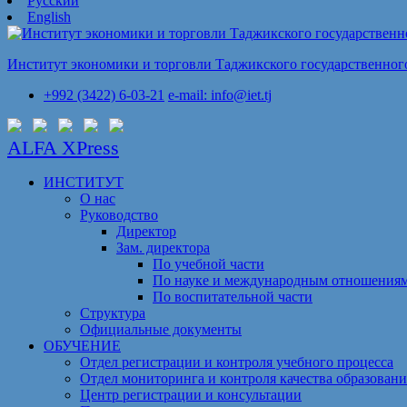
Русский
English
Институт экономики и торговли Таджикского государственного
+992 (3422) 6-03-21
e-mail: info@iet.tj
ALFA XPress
ИНСТИТУТ
О нас
Руководство
Директор
Зам. директора
По учебной части
По науке и международным отношения
По воспитательной части
Структура
Официальные документы
ОБУЧЕНИЕ
Отдел регистрации и контроля учебного процесса
Отдел мониторинга и контроля качества образовани
Центр регистрации и консультации