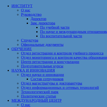
Перейти
ИНСТИТУТ
к
О нас
содержимому
Руководство
Директор
Зам. директора
По учебной части
По науке и международным отношения
По воспитательной части
Структура
Официальные документы
ОБУЧЕНИЕ
Отдел регистрации и контроля учебного процесса
Отдел мониторинга и контроля качества образовани
Центр регистрации и консультации
Подготовительные курсы
НАУКА И ИННОВАЦИЯ
Отдел науки и инновации
Состав сотрудников
Отдел магистратуры и докторантуры
Отдел информационных и сетевых технологий
Технологический парк
Политические статьи
МЕЖДУНАРОДНЫЙ ЦЕНТР
О нас