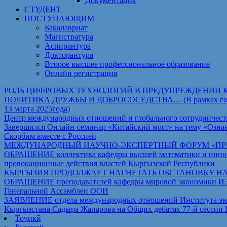
Документация
СТУДЕНТ
ПОСТУПАЮЩИМ
Бакалавриат
Магистратура
Аспирантура
Докторантура
Второе высшее профессиональное образование
Онлайн регистрация
РОЛЬ ЦИФРОВЫХ ТЕХНОЛОГИЙ В ПРЕДУПРЕЖДЕНИИ 
ПОЛИТИКА ДРУЖБЫ И ДОБРОСОСЕДСТВА… (В рамках государст
13 марта 2025года)
Центр международных отношений и глобального сотрудничест
Завершился Онлайн-семинар «Китайский мост» на тему «Ознак
Скорбим вместе с Россией
МЕЖДУНАРОДНЫЙ НАУЧНО-ЭКСПЕРТНЫЙ ФОРУМ «ПРИ
ОБРАЩЕНИЕ коллектива кафедры высшей математики и иннова
провокационные действия властей Кыргызской Республики
КЫРГЫЗИЯ ПРОДОЛЖАЕТ НАГНЕТАТЬ ОБСТАНОВКУ Н
ОБРАЩЕНИЕ преподавателей кафедры мировой экономики ИЭТ Т
Генеральной Ассамблеи ООН
ЗАЯВЛЕНИЕ отдела международных отношений Института экон
Кыргызстана Садыра Жапарова на Общих дебатах 77-й сессии
Тоҷикӣ