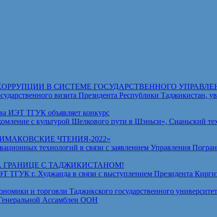
КОРРУПЦИИ В СИСТЕМЕ ГОСУДАРСТВЕННОГО УПРАВЛЕ
венного визита Президента Республики Таджикистан, уваж
ва ИЭТ ТГУК объявляет конкурс
омление с культурой Шелкового пути в Шэньси», Сианьский те
МАКОВСКИЕ ЧТЕНИЯ-2022»
ционных технологий в связи с заявлением Управления Погран
А ГРАНИЦЕ С ТАДЖИКИСТАНОМ!
ГУК г. Худжанда в связи с выступлением Президента Киргизс
омики и торговли Таджикского государственного университет
 Генеральной Ассамблеи ООН