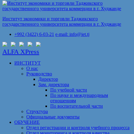
Институт экономики и торговли Таджикского
государственного университета коммерции в г. Худжанде
+992 (3422) 6-03-21
e-mail: info@iet.tj
ALFA XPress
ИНСТИТУТ
О нас
Руководство
Директор
Зам. директора
По учебной части
По науке и международным
отношениям
По воспитательной части
Структура
Официальные документы
ОБУЧЕНИЕ
Отдел регистрации и контроля учебного процесса
Отдел мониторинга и контроля качества