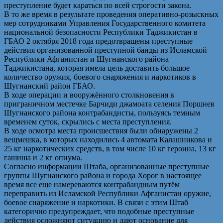
преступление будет караться по всей строгости закона.
В то же время в результате проведения оперативно-розыскных
мер сотрудниками Управления Государственного комитета
национальной безопасности Республики Таджикистан в
ГБАО 2 октября 2018 года предотвращены преступные
действия организованной преступной банды из Исламской
Республики Афганистан и Шугнанского района
Таджикистана, которая имела цель доставить большое
количество оружия, боевого снаряжения и наркотиков в
Шугнанский район ГБАО.
В ходе операции и вооружённого столкновения в
приграничном местечке Барчиди джамоата селения Поршнев
Шугнанского района контрабандисты, пользуясь темным
временем суток, скрылись с места преступления.
В ходе осмотра места происшествия были обнаружены 2
вещмешка, в которых находились 4 автомата Калашникова и
25 кг наркотических средств, в том числе 10 кг героина, 13 кг
гашиша и 2 кг опиума.
Согласно информации Штаба, организованные преступные
группы Шугнанского района и города Хорог в настоящее
время все еще намереваются контрабандным путём
переправить из Исламской Республики Афганистан оружие,
боевое снаряжение и наркотики. В связи с этим Штаб
категорично предупреждает, что подобные преступные
действия осложняют ситуацию и дают основание для