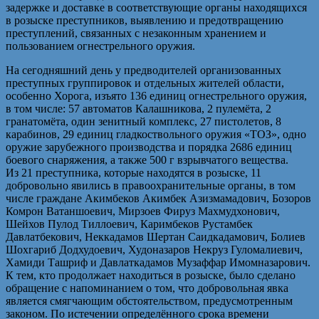
задержке и доставке в соответствующие органы находящихся
в розыске преступников, выявлению и предотвращению
преступлений, связанных с незаконным хранением и
пользованием огнестрельного оружия.
На сегодняшний день у предводителей организованных
преступных группировок и отдельных жителей области,
особенно Хорога, изъято 136 единиц огнестрельного оружия,
в том числе: 57 автоматов Калашникова, 2 пулемёта, 2
гранатомёта, один зенитный комплекс, 27 пистолетов, 8
карабинов, 29 единиц гладкоствольного оружия «ТОЗ», одно
оружие зарубежного производства и порядка 2686 единиц
боевого снаряжения, а также 500 г взрывчатого вещества.
Из 21 преступника, которые находятся в розыске, 11
добровольно явились в правоохранительные органы, в том
числе граждане Акимбеков Акимбек Азизмамадович, Бозоров
Комрон Ватаншоевич, Мирзоев Фируз Махмудхонович,
Шейхов Пулод Тиллоевич, Каримбеков Рустамбек
Давлатбекович, Неккадамов Шертан Саидкадамович, Болиев
Шохгариб Додхудоевич, Худоназаров Некруз Гуломалиевич,
Хамиди Ташриф и Давлаткадамов Музаффар Имомназарович.
К тем, кто продолжает находиться в розыске, было сделано
обращение с напоминанием о том, что добровольная явка
является смягчающим обстоятельством, предусмотренным
законом. По истечении определённого срока времени