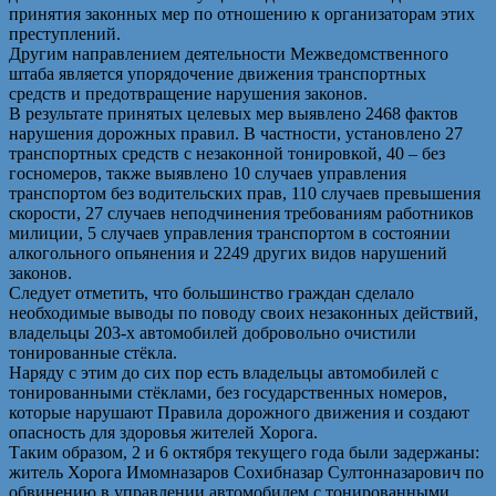
принятия законных мер по отношению к организаторам этих
преступлений.
Другим направлением деятельности Межведомственного
штаба является упорядочение движения транспортных
средств и предотвращение нарушения законов.
В результате принятых целевых мер выявлено 2468 фактов
нарушения дорожных правил. В частности, установлено 27
транспортных средств с незаконной тонировкой, 40 – без
госномеров, также выявлено 10 случаев управления
транспортом без водительских прав, 110 случаев превышения
скорости, 27 случаев неподчинения требованиям работников
милиции, 5 случаев управления транспортом в состоянии
алкогольного опьянения и 2249 других видов нарушений
законов.
Следует отметить, что большинство граждан сделало
необходимые выводы по поводу своих незаконных действий,
владельцы 203-х автомобилей добровольно очистили
тонированные стёкла.
Наряду с этим до сих пор есть владельцы автомобилей с
тонированными стёклами, без государственных номеров,
которые нарушают Правила дорожного движения и создают
опасность для здоровья жителей Хорога.
Таким образом, 2 и 6 октября текущего года были задержаны:
житель Хорога Имомназаров Сохибназар Султонназарович по
обвинению в управлении автомобилем с тонированными