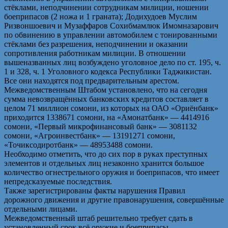
стёклами, неподчинении сотрудникам милиции, ношении
боеприпасов (2 ножа и 1 граната); Додихудоев Муслим
Ризвоншоевич и Музаффаров Сохибмамлюк Имомназарович
по обвинению в управлении автомобилем с тонированными
стёклами без разрешения, неподчинении и оказании
сопротивления работникам милиции. В отношении
вышеназванных лиц возбуждено уголовное дело по ст. 195, ч.
1 и 328, ч. 1 Уголовного кодекса Республики Таджикистан.
Все они находятся под предварительным арестом.
Межведомственным Штабом установлено, что на сегодня
сумма невозвращённых банковских кредитов составляет в
целом 71 миллион сомони, из которых на ОАО «Ориёнбанк»
приходится 1338671 сомони, на «Амонатбанк» — 4414916
сомони, «Первый микрофинансовый банк» — 3081132
сомони, «Агроинвестбанк» — 13191271 сомони,
«Точиксодиротбанк» — 48953488 сомони.
Необходимо отметить, что до сих пор в руках преступных
элементов и отдельных лиц незаконно хранится большое
количество огнестрельного оружия и боеприпасов, что имеет
непредсказуемые последствия.
Также зарегистрированы факты нарушения Правил
дорожного движения и другие правонарушения, совершённые
отдельными лицами.
Межведомственный штаб решительно требует сдать в
установленный срок всё оружие и боеприпасы.