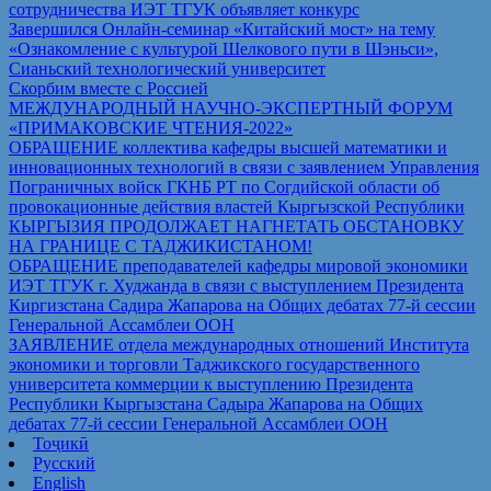
сотрудничества ИЭТ ТГУК объявляет конкурс
Завершился Онлайн-семинар «Китайский мост» на тему
«Ознакомление с культурой Шелкового пути в Шэньси»,
Сианьский технологический университет
Скорбим вместе с Россией
МЕЖДУНАРОДНЫЙ НАУЧНО-ЭКСПЕРТНЫЙ ФОРУМ
«ПРИМАКОВСКИЕ ЧТЕНИЯ-2022»
ОБРАЩЕНИЕ коллектива кафедры высшей математики и
инновационных технологий в связи с заявлением Управления
Пограничных войск ГКНБ РТ по Согдийской области об
провокационные действия властей Кыргызской Республики
КЫРГЫЗИЯ ПРОДОЛЖАЕТ НАГНЕТАТЬ ОБСТАНОВКУ
НА ГРАНИЦЕ С ТАДЖИКИСТАНОМ!
ОБРАЩЕНИЕ преподавателей кафедры мировой экономики
ИЭТ ТГУК г. Худжанда в связи с выступлением Президента
Киргизстана Садира Жапарова на Общих дебатах 77-й сессии
Генеральной Ассамблеи ООН
ЗАЯВЛЕНИЕ отдела международных отношений Института
экономики и торговли Таджикского государственного
университета коммерции к выступлению Президента
Республики Кыргызстана Садыра Жапарова на Общих
дебатах 77-й сессии Генеральной Ассамблеи ООН
Тоҷикӣ
Русский
English