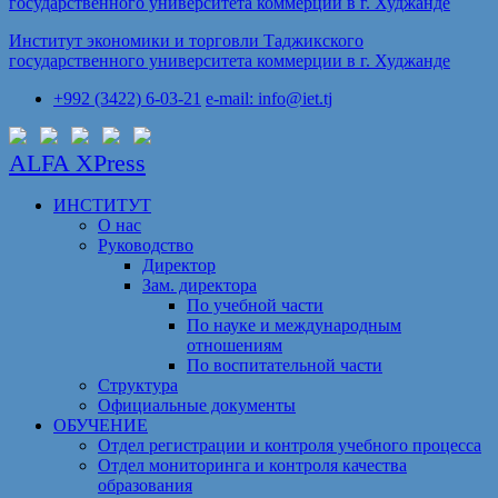
Институт экономики и торговли Таджикского
государственного университета коммерции в г. Худжанде
+992 (3422) 6-03-21
e-mail: info@iet.tj
ALFA XPress
ИНСТИТУТ
О нас
Руководство
Директор
Зам. директора
По учебной части
По науке и международным
отношениям
По воспитательной части
Структура
Официальные документы
ОБУЧЕНИЕ
Отдел регистрации и контроля учебного процесса
Отдел мониторинга и контроля качества
образования