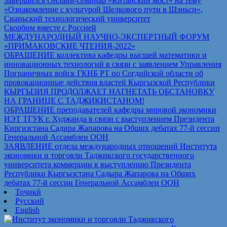
Завершился Онлайн-семинар «Китайский мост» на тему
«Ознакомление с культурой Шелкового пути в Шэньси»,
Сианьский технологический университет
Скорбим вместе с Россией
МЕЖДУНАРОДНЫЙ НАУЧНО-ЭКСПЕРТНЫЙ ФОРУМ
«ПРИМАКОВСКИЕ ЧТЕНИЯ-2022»
ОБРАЩЕНИЕ коллектива кафедры высшей математики и
инновационных технологий в связи с заявлением Управления
Пограничных войск ГКНБ РТ по Согдийской области об
провокационные действия властей Кыргызской Республики
КЫРГЫЗИЯ ПРОДОЛЖАЕТ НАГНЕТАТЬ ОБСТАНОВКУ
НА ГРАНИЦЕ С ТАДЖИКИСТАНОМ!
ОБРАЩЕНИЕ преподавателей кафедры мировой экономики
ИЭТ ТГУК г. Худжанда в связи с выступлением Президента
Киргизстана Садира Жапарова на Общих дебатах 77-й сессии
Генеральной Ассамблеи ООН
ЗАЯВЛЕНИЕ отдела международных отношений Института
экономики и торговли Таджикского государственного
университета коммерции к выступлению Президента
Республики Кыргызстана Садыра Жапарова на Общих
дебатах 77-й сессии Генеральной Ассамблеи ООН
Тоҷикӣ
Русский
English