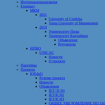
Интернационализация
Erasmus+
МКМ
2021
University of Cordoba
Varna University of Management
2019
Университет Пизы
Университет Кантабрии
Объявление
Результаты
НПВО
UNICAC
Новости
О проекте
Партнёры
Проекты
IQEduU
Резюме проекта
Новости
Объявления
IET/ IC/01
IET/IC/02
IET/IC/03
ОБЩЕЕ УВЕДОМЛЕНИЕ ПО ЗА