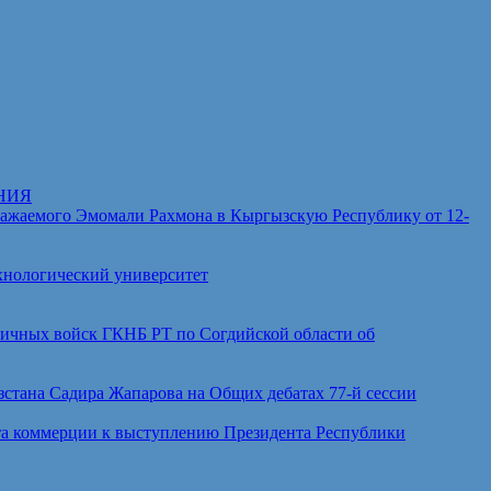
НИЯ
аемого Эмомали Рахмона в Кыргызскую Республику от 12-
хнологический университет
ичных войск ГКНБ РТ по Согдийской области об
тана Садира Жапарова на Общих дебатах 77-й сессии
а коммерции к выступлению Президента Республики