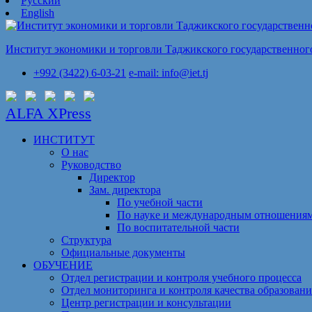
Русский
English
Институт экономики и торговли Таджикского государственного
+992 (3422) 6-03-21
e-mail: info@iet.tj
ALFA XPress
ИНСТИТУТ
О нас
Руководство
Директор
Зам. директора
По учебной части
По науке и международным отношения
По воспитательной части
Структура
Официальные документы
ОБУЧЕНИЕ
Отдел регистрации и контроля учебного процесса
Отдел мониторинга и контроля качества образовани
Центр регистрации и консультации