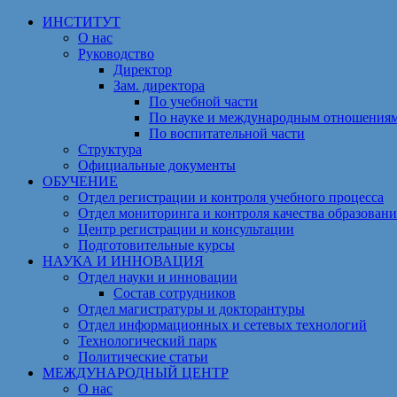
Перейти
ИНСТИТУТ
к
О нас
содержимому
Руководство
Директор
Зам. директора
По учебной части
По науке и международным отношения
По воспитательной части
Структура
Официальные документы
ОБУЧЕНИЕ
Отдел регистрации и контроля учебного процесса
Отдел мониторинга и контроля качества образовани
Центр регистрации и консультации
Подготовительные курсы
НАУКА И ИННОВАЦИЯ
Отдел науки и инновации
Состав сотрудников
Отдел магистратуры и докторантуры
Отдел информационных и сетевых технологий
Технологический парк
Политические статьи
МЕЖДУНАРОДНЫЙ ЦЕНТР
О нас