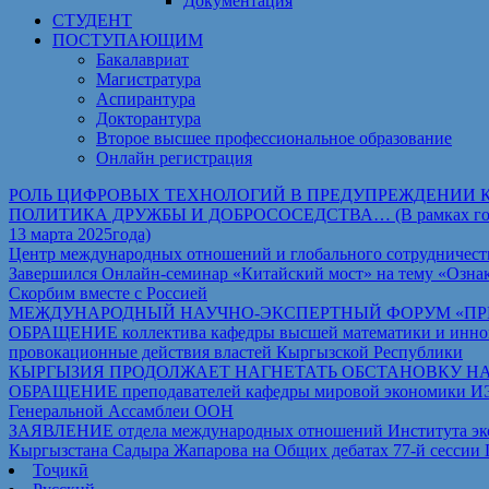
Документация
СТУДЕНТ
ПОСТУПАЮЩИМ
Бакалавриат
Магистратура
Аспирантура
Докторантура
Второе высшее профессиональное образование
Онлайн регистрация
РОЛЬ ЦИФРОВЫХ ТЕХНОЛОГИЙ В ПРЕДУПРЕЖДЕНИИ 
ПОЛИТИКА ДРУЖБЫ И ДОБРОСОСЕДСТВА… (В рамках государст
13 марта 2025года)
Центр международных отношений и глобального сотрудничест
Завершился Онлайн-семинар «Китайский мост» на тему «Ознак
Скорбим вместе с Россией
МЕЖДУНАРОДНЫЙ НАУЧНО-ЭКСПЕРТНЫЙ ФОРУМ «ПРИ
ОБРАЩЕНИЕ коллектива кафедры высшей математики и иннова
провокационные действия властей Кыргызской Республики
КЫРГЫЗИЯ ПРОДОЛЖАЕТ НАГНЕТАТЬ ОБСТАНОВКУ Н
ОБРАЩЕНИЕ преподавателей кафедры мировой экономики ИЭТ Т
Генеральной Ассамблеи ООН
ЗАЯВЛЕНИЕ отдела международных отношений Института экон
Кыргызстана Садыра Жапарова на Общих дебатах 77-й сессии
Тоҷикӣ