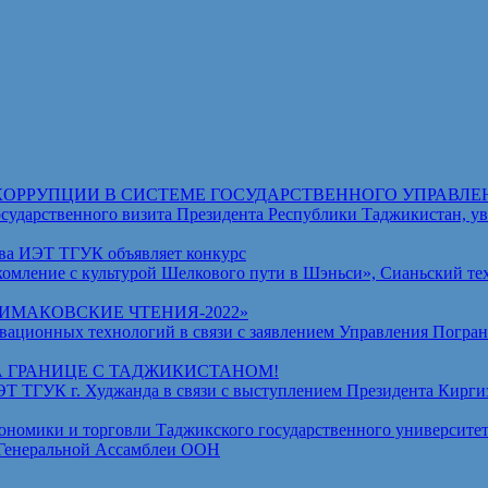
КОРРУПЦИИ В СИСТЕМЕ ГОСУДАРСТВЕННОГО УПРАВЛЕ
венного визита Президента Республики Таджикистан, уваж
ва ИЭТ ТГУК объявляет конкурс
омление с культурой Шелкового пути в Шэньси», Сианьский те
МАКОВСКИЕ ЧТЕНИЯ-2022»
ционных технологий в связи с заявлением Управления Погран
А ГРАНИЦЕ С ТАДЖИКИСТАНОМ!
ГУК г. Худжанда в связи с выступлением Президента Киргизс
омики и торговли Таджикского государственного университет
 Генеральной Ассамблеи ООН