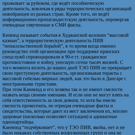
проживает за рубежом, где ведёт пособническую
деятельность, вовлекая в ряды террористических организаций
новобранцев из разных стран. Кроме того, он ведёт
информационно-пропагандистскую деятльность, опровергая
очевидные озвученные в СМИ факты.
Кюмзод называет события в Худжанской колонии “массовой
казнью”, а террористическую деятельность ПИВ
“ненасильственной борьбой”, в то время когда именно
руководство этой организации при поддержке иранских
спецслужб спровоцировали в 90-е гг. гражданское
противостояние и войну, унесшую сотни тысяч жизней. С
того момента вплоть до наших дней ТЭО ПИВ не прекращает
свою преступную деятельность, организовывая теракты с
массовой гибелью мирных людей, как это было в Дангаре с
иностранными туристами.
При этом Каюмзод и его хозяева так и не имеют смелости
назвать вещи своими именами. И если они не могут взять на
себя ответственность за свои деяния, то хотя бы имели
смелость промолчать, не отрицая очевидные факты и
свидетельства, которые дают из мест заключения их, вполне
здоровые (насколько позволяет ситуация) и адекватные
однопартийцы.
Каюмзод “подчёркивает”, что у ТЭО ПИВ, якобы, нет и не
было никаких собственных вооруженных групп и она не