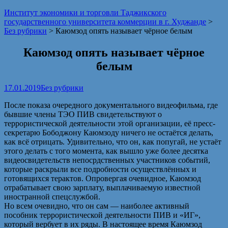
Институт экономики и торговли Таджикского
государственного университета коммерции в г. Худжанде
>
Без рубрики
>
Каюмзод опять называет чёрное белым
Каюмзод опять называет чёрное
белым
17.01.2019
Без рубрики
После показа очередного документального видеофильма, где
бывшие члены ТЭО ПИВ свидетельствуют о
террористической деятельности этой организации, её пресс-
секретарю Бободжону Каюмзоду ничего не остаётся делать,
как всё отрицать. Удивительно, что он, как попугай, не устаёт
этого делать с того момента, как вышло уже более десятка
видеосвидетельств непосрдственных участников событий,
которые раскрыли все подробности осуществлённых и
готовящихся терактов. Опровергая очевидное, Каюмзод
отрабатывает свою зарплату, выплачиваемую известной
иностранной спецслужбой.
Но всем очевидно, что он сам — наиболее активный
пособник террористической деятельности ПИВ и «ИГ»,
который вербует в их ряды. В настоящее время Каюмзод