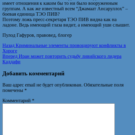
имеет отношения к каким бы то ни было вооруженным
группам. А как же известный всем “Джамаат Ансаруллох” –
боевая единица ТЭО ПИВ?
Поэтому ложь пресс-секретаря ТЭО ПИВ видна как на
ладоне. Ведь имеющий глаза видит, а имеющий уши слышит.
Пулод Гафуров, правовед, блогер
Навигация
Предыдущая
Назад
Криминальные элементы провоцируют конфликты в
запись:
Хороге
по
Следующая
Вперед
Иран может повторить судьбу ливийского лидера
записям
запись:
Каддафи
Добавить комментарий
Ваш адрес email не будет опубликован.
Обязательные поля
помечены
*
Комментарий
*