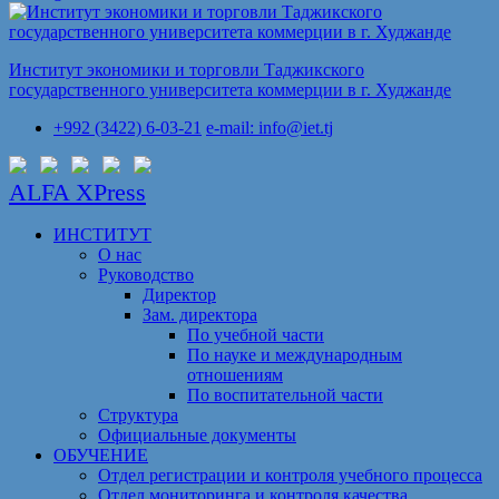
Институт экономики и торговли Таджикского
государственного университета коммерции в г. Худжанде
+992 (3422) 6-03-21
e-mail: info@iet.tj
ALFA XPress
ИНСТИТУТ
О нас
Руководство
Директор
Зам. директора
По учебной части
По науке и международным
отношениям
По воспитательной части
Структура
Официальные документы
ОБУЧЕНИЕ
Отдел регистрации и контроля учебного процесса
Отдел мониторинга и контроля качества