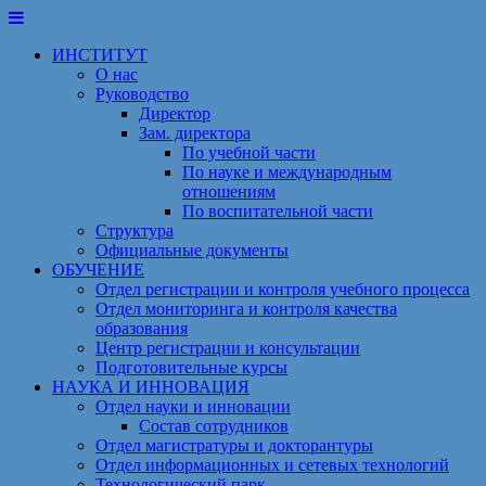
Перейти
к
ИНСТИТУТ
содержимому
О нас
Руководство
Директор
Зам. директора
По учебной части
По науке и международным
отношениям
По воспитательной части
Структура
Официальные документы
ОБУЧЕНИЕ
Отдел регистрации и контроля учебного процесса
Отдел мониторинга и контроля качества
образования
Центр регистрации и консультации
Подготовительные курсы
НАУКА И ИННОВАЦИЯ
Отдел науки и инновации
Состав сотрудников
Отдел магистратуры и докторантуры
Отдел информационных и сетевых технологий
Технологический парк