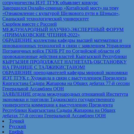
сотрудничества ИЭТ ТГУК объявляет конкурс
Завершился Онлайн-семинар «Китайский мост» на тему
«Ознакомление с культурой Шелкового пути в Шэньси»,
Сианьский технологический университет
Скорбим вместе с Россией
МЕЖДУНАРОДНЫЙ НАУЧНО-ЭКСПЕРТНЫЙ ФОРУМ
«ПРИМАКОВСКИЕ ЧТЕНИЯ-2022»
ОБРАЩЕНИЕ коллектива кафедры высшей математики и
инновационных технологий в связи с заявлением Управления
Пограничных войск ГКНБ РТ по Согдийской области об
провокационные действия властей Кыргызской Республики
КЫРГЫЗИЯ ПРОДОЛЖАЕТ НАГНЕТАТЬ ОБСТАНОВКУ
НА ГРАНИЦЕ С ТАДЖИКИСТАНОМ!
ОБРАЩЕНИЕ преподавателей кафедры мировой экономики
ИЭТ ТГУК г. Худжанда в связи с выступлением Президента
Киргизстана Садира Жапарова на Общих дебатах 77-й сессии
Генеральной Ассамблеи ООН
ЗАЯВЛЕНИЕ отдела международных отношений Института
экономики и торговли Таджикского государственного
университета коммерции к выступлению Президента
Республики Кыргызстана Садыра Жапарова на Общих
дебатах 77-й сессии Генеральной Ассамблеи ООН
Тоҷикӣ
Русский
English