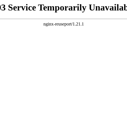
03 Service Temporarily Unavailab
nginx-reuseport/1.21.1