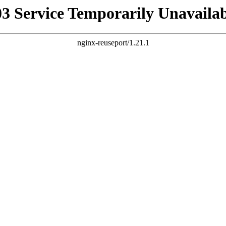
03 Service Temporarily Unavailab
nginx-reuseport/1.21.1